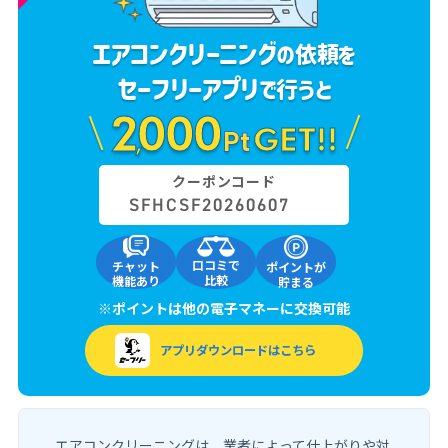
エアコンクリーニング
の依頼を
セーフリーアプリ
で行うと
2
000
GET!!
,
Pt
クーポンコード
SFHCSF20260607
口コミで
チャット
ポイントが
比較
機能あり
貯まる
※ポイントは他の電子マネーに交換可能
アプリダウンロードはこちら
エアコンクリーニングは、業者によって仕上がりや対