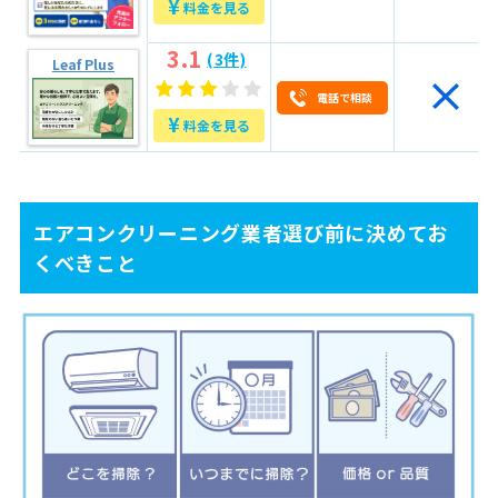
¥
料金を見る
4
問い合わせ時に確認すべき7つの質問
3.1
(3件)
Leaf Plus
5
よくある4つトラブル事例と回避術
電話で相談
5.1
1.当日になって高額な追加料金を請求された
¥
料金を見る
5.2
2.掃除が雑で、汚れが落ちていなかった
5.3
3.家財や設備に傷・破損があったのに補償されなかった
5.4
4.スタッフの態度が悪く、不快な思いをした
エアコンクリーニング業者選び前に決めてお
6
東京都墨田区のおすすめエアコンクリーニング業者
くべきこと
6.1
丸吉リフォーム
6.2
東京ガスのハウスクリーニング
6.3
Leaf Plus
7
自分に合った業者を見極めて、納得のいくエアコンク
リーニングを