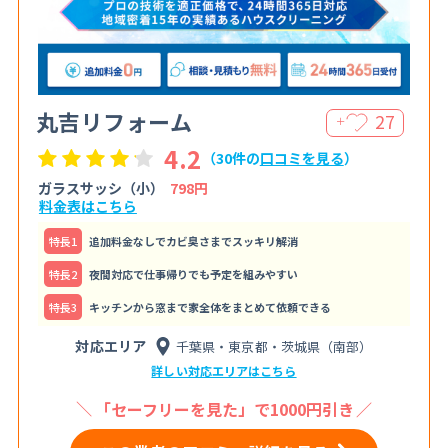
丸吉リフォーム
27
＋
4.2
（30件の
口コミを見る
）
ガラスサッシ（小）
798円
料金表はこちら
特⻑1
追加料金なしでカビ臭さまでスッキリ解消
特⻑2
夜間対応で仕事帰りでも予定を組みやすい
特⻑3
キッチンから窓まで家全体をまとめて依頼できる
対応エリア
千葉県・東京都・茨城県（南部）
詳しい対応エリアはこちら
「セーフリーを見た」で1000円引き