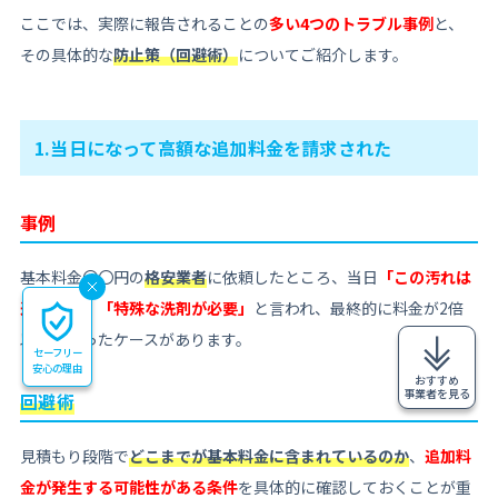
ここでは、実際に報告されることの
多い4つのトラブル事例
と、
その具体的な
防止策（回避術）
についてご紹介します。
1.当日になって高額な追加料金を請求された
事例
基本料金〇〇円の
格安業者
に依頼したところ、当日
「この汚れは
追加です」「特殊な洗剤が必要」
と言われ、最終的に料金が2倍
以上になったケースがあります。
セーフリー
安心の理由
おすすめ
事業者を見る
回避術
見積もり段階で
どこまでが基本料金に含まれているのか
、
追加料
金が発生する可能性がある条件
を具体的に確認しておくことが重