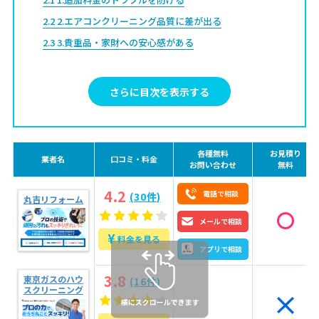
2.2
2.エアコンクリーニング品質に差が出る
2.3
3.貴重品・家財への安心感がある
2.4
4.損害補償があるため万一の破損時も安心
2.5
5.スケジュールや時間をしっかり守る
さらに目次を表示する
2.6
6.明確な料金体系で納得できる支払いができる
2.7
7.マナーや接客対応が丁寧
各種無料
お見積り
3
優良業者7つの見極め方
業者名
口コミ・料金
お問い合わせ
無料
3.1
1.明朗な料金表示がある
4.2
電話で相談
(30件)
丸吉リフォーム
3.2
2.電話やメール対応が丁寧か
メールで相談
3.3
3.利用者に合った柔軟な対応と提案ができる
¥
料金を見る
3.4
4.ホームページに作業内容・対応範囲が詳細に記載され
アプリで相談
ている
3.5
5.スタッフの顔写真やプロフィール、研修制度を公開し
3.8
東京ガスのハウ
(16件)
ている
3.6
6.アフター（保証）対応の有無
スクリーニング
3.7
7.口コミ評価