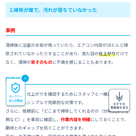
2.掃除が雑で、汚れが落ちていなかった
事例
清掃後に浴室の水垢が残っていたり、エアコン内部がほとんど掃
除されていなかったりすることがあり、見た目の
仕上がり
だけで
なく、清掃の
質そのもの
に不満を感じることもあります。
回避術
作業後は、仕上がりを確認するためにスタッフと一緒に確認する
セーフリー
安心の理由
ことが最もシンプルで効果的な対策です。
おすすめ
事業者を見る
さらに、依頼前に「どこまで掃除してくれるのか（分解洗浄の有
無など）」を事前に確認し、
作業内容を明確
にしておくことで、
期待とのギャップを防ぐことができます。