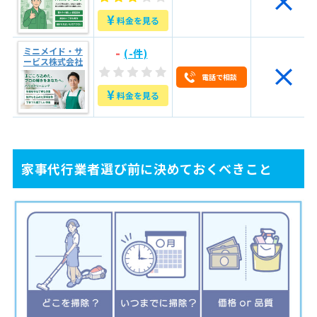
5
よくある4つトラブル事例と回避術
¥
料金を見る
5.1
1.当日になって高額な追加料金を請求された
5.2
2.掃除が雑で、汚れが落ちていなかった
-
ミニメイド・サ
(-件)
ービス株式会社
5.3
3.家財や設備に傷・破損があったのに補償されなかった
電話で相談
5.4
4.スタッフの態度が悪く、不快な思いをした
¥
料金を見る
6
東京都墨田区のおすすめ家事代行業者
6.1
ニチイライフ
家事代行業者選び前に決めておくべきこと
6.2
きらりライフサポート
6.3
DUSKIN
6.4
ミニメイド・サービス株式会社
7
自分に合った業者を見極めて、納得のいく家事代行を