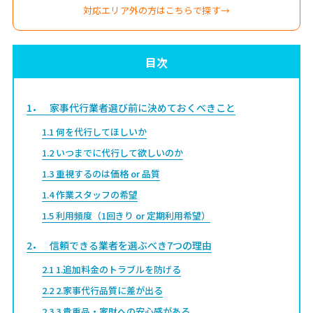
対応エリア外の方はこちらで探す→
目次
1
家事代行業者選び前に決めておくべきこと
1.1
何を代行してほしいか
1.2
いつまでに代行して欲しいのか
1.3
重視するのは価格 or 品質
1.4
作業スタッフの希望
1.5
利用頻度（1回きり or 定期利用希望）
2
信頼できる業者を選ぶべき7つの理由
2.1
1.追加料金のトラブルを防げる
2.2
2.家事代行品質に差が出る
2.3
3.貴重品・家財への安心感がある