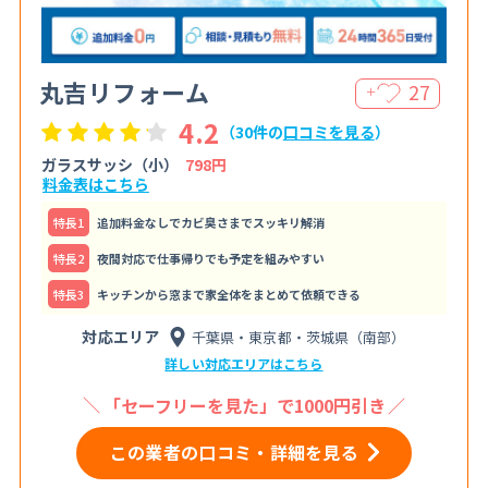
丸吉リフォーム
27
＋
4.2
（30件の
口コミを見る
）
ガラスサッシ（小）
798円
料金表はこちら
特⻑1
追加料金なしでカビ臭さまでスッキリ解消
特⻑2
夜間対応で仕事帰りでも予定を組みやすい
特⻑3
キッチンから窓まで家全体をまとめて依頼できる
対応エリア
千葉県・東京都・茨城県（南部）
詳しい対応エリアはこちら
「セーフリーを見た」で1000円引き
この業者の口コミ・詳細を見る