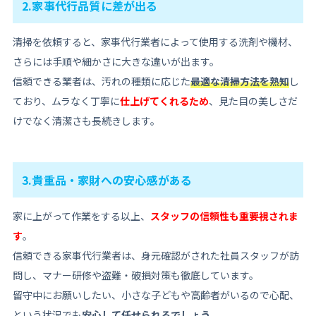
2.家事代行品質に差が出る
清掃を依頼すると、家事代行業者によって使用する洗剤や機材、
さらには手順や細かさに大きな違いが出ます。
信頼できる業者は、汚れの種類に応じた
最適な清掃方法を熟知
し
ており、ムラなく丁寧に
仕上げてくれるため
、見た目の美しさだ
けでなく清潔さも長続きします。
3.貴重品・家財への安心感がある
家に上がって作業をする以上、
スタッフの信頼性も重要視されま
す
。
信頼できる家事代行業者は、身元確認がされた社員スタッフが訪
問し、マナー研修や盗難・破損対策も徹底しています。
留守中にお願いしたい、小さな子どもや高齢者がいるので心配、
という状況でも
安心して任せられるでしょう
。