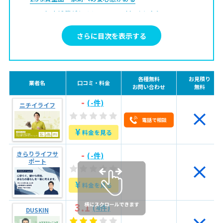
2.4
4.損害補償があるため万一の破損時も安心
2.5
5.スケジュールや時間をしっかり守る
さらに目次を表示する
2.6
6.明確な料金体系で納得できる支払いができる
2.7
7.マナーや接客対応が丁寧
3
優良業者7つの見極め方
各種無料
お見積り
業者名
口コミ・料金
お問い合わせ
無料
3.1
1.明朗な料金表示がある
-
(-件)
ニチイライフ
3.2
2.電話やメール対応が丁寧か
電話で相談
3.3
3.利用者に合った柔軟な対応と提案ができる
¥
料金を見る
3.4
4.ホームページに作業内容・対応範囲が詳細に記載され
-
きらりライフサ
ている
(-件)
3.5
5.スタッフの顔写真やプロフィール、研修制度を公開し
ポート
ている
3.6
6.アフター（保証）対応の有無
¥
料金を見る
3.7
7.口コミ評価
3.1
4
問い合わせ時に確認すべき7つの質問
(4件)
DUSKIN