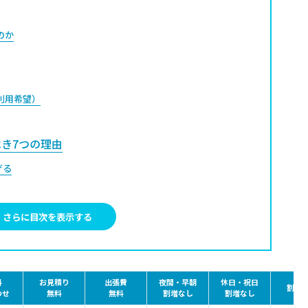
のか
期利用希望）
き7つの理由
げる
に差が出る
がある
さらに目次を表示する
の破損時も安心
っかり守る
きる支払いができる
料
お見積り
出張費
夜間・早朝
休日・祝日
割引
わせ
無料
無料
割増なし
割増なし