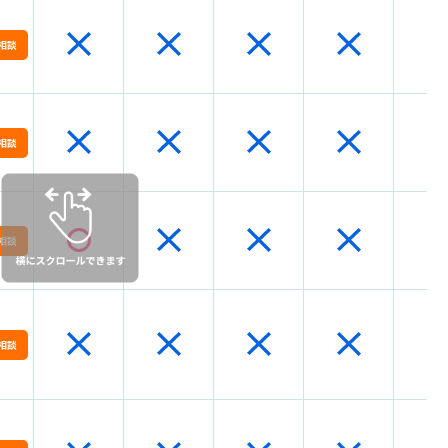
相談
か
相談
応と提案ができる
・対応範囲が詳細に記載されている
フィール、研修制度を公開している
有無
相談
き7つの質問
相談
例と回避術
料金を請求された