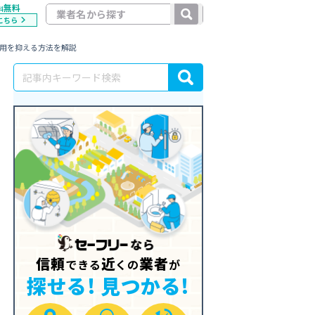
無料
料
こちら
費用を抑える方法を解説
信頼
近
業者
できる
くの
が
探せる! 見つかる!