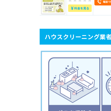
電話で
5.2
2.掃除が雑で、汚れが落ち
¥
料金を見る
5.3
3.家財や設備に傷・破損が
5.4
4.スタッフの態度が悪く、
6
山口県山口市のおすすめ
ハウスクリーニング業
6.1
おそうじ革命
6.2
お掃除マスター
6.3
サニクリーン
6.4
株式会社ワンダフルクリー
6.5
株式会社Aramashi
7
自分に合った業者を見極