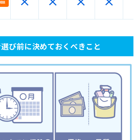
相談
ていなかった
あったのに補償されなかった
不快な思いをした
ハウスクリーニング業者
者選び前に決めておくべきこと
ン
めて、納得のいくハウスクリーニングを