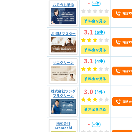
-
(-件)
おそうじ革命
3
優良業者7つの見極め方
電話で
¥
料金を見る
3.1
1.明朗な料金表示がある
3.1
(6件)
お掃除マスター
3.2
2.電話やメール対応が丁寧
電話で
3.3
3.利用者に合った柔軟な対
¥
料金を見る
3.4
4.ホームページに作業内容
3.1
(4件)
3.5
5.スタッフの顔写真やプロ
サニクリーン
3.6
6.アフター（保証）対応の
電話で
¥
料金を見る
3.7
7.口コミ評価
3.0
株式会社ワンダ
(3件)
フルクリーン
4
問い合わせ時に確認すべ
電話で
¥
料金を見る
5
よくある4つトラブル事
-
株式会社
(-件)
5.1
1.当日になって高額な追加
Aramashi