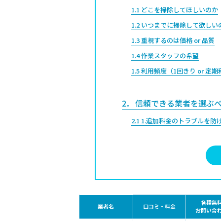
1.1
どこを掃除してほしいのか
1.2
いつまでに掃除して欲しい
1.3
重視するのは価格 or 品質
1.4
作業スタッフの希望
1.5
利用頻度（1回きり or 定
2
信頼できる業者を選ぶべ
2.1
1.追加料金のトラブルを防
2.2
2.ハウスクリーニング品質
2.3
3.貴重品・家財への安心感
2.4
4.損害補償があるため万一
2.5
5.スケジュールや時間をし
2.6
6.明確な料金体系で納得で
各種無
業者名
口コミ・料金
お問い合
2.7
7.マナーや接客対応が丁寧