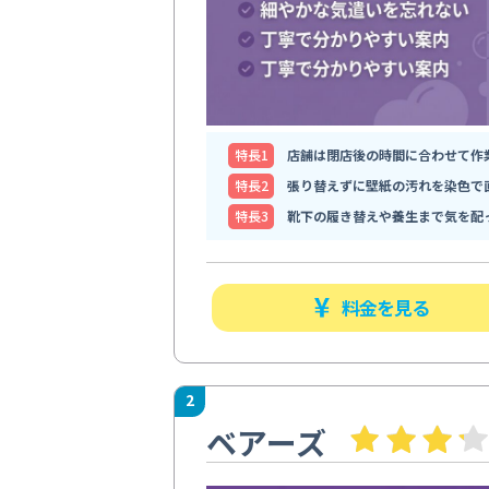
特⻑1
店舗は閉店後の時間に合わせて作
特⻑2
張り替えずに壁紙の汚れを染色で
特⻑3
靴下の履き替えや養生まで気を配
料金を見る
2
ベアーズ