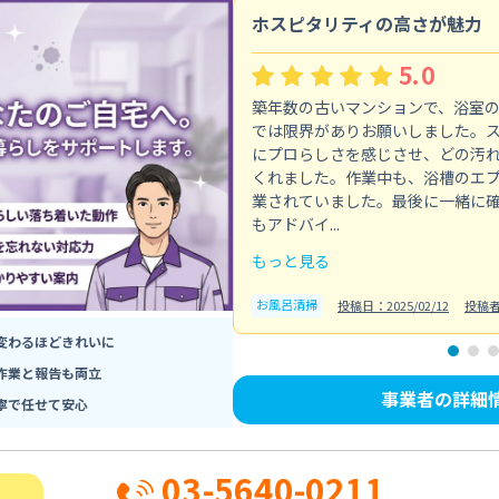
ホスピタリティの高さが魅力
5.0
築年数の古いマンションで、浴室
では限界がありお願いしました。
にプロらしさを感じさせ、どの汚
くれました。作業中も、浴槽のエ
業されていました。最後に一緒に
もアドバイ...
もっと見る
お風呂清掃
投稿日：2025/02/12
投稿
変わるほどきれいに
作業と報告も両立
事業者の詳細
寧で任せて安心
03-5640-0211