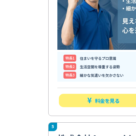
特⻑1
住まいを守るプロ意識
特⻑2
生活空間を尊重する姿勢
特⻑3
細かな気遣いを欠かさない
料金を見る
5