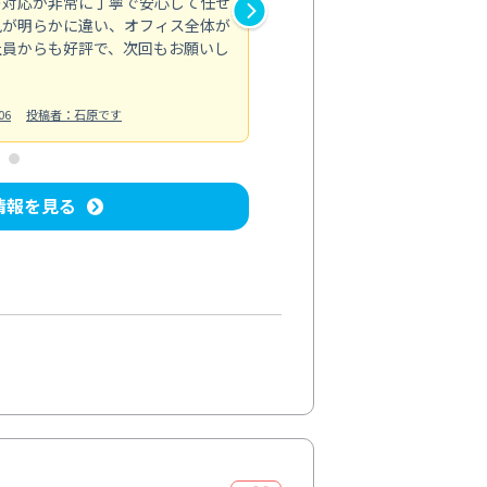
の対応が非常に丁寧で安心して任せ
もスムーズに進行。頑固な汚れ
風が明らかに違い、オフィス全体が
生まれ変わりました。料金も納
社員からも好評で、次回もお願いし
ています。
お風呂清掃
投稿日：2024/06/18
投
06
投稿者：石原です
情報を見る