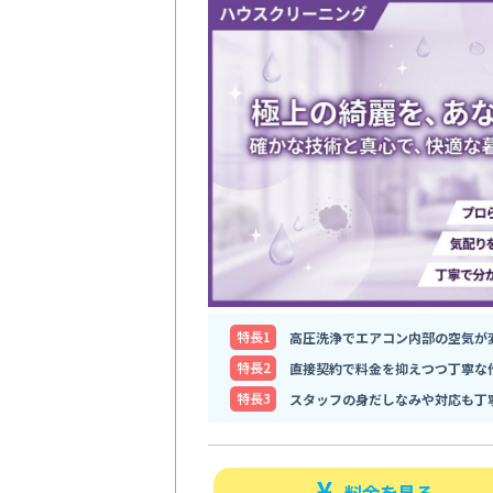
特⻑1
高圧洗浄でエアコン内部の空気が
特⻑2
直接契約で料金を抑えつつ丁寧な
特⻑3
スタッフの身だしなみや対応も丁
料金を見る