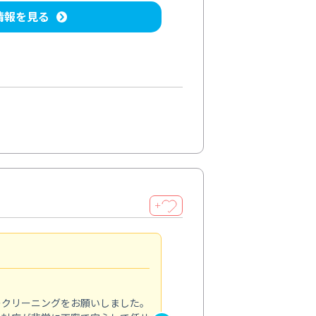
情報を見る
＋
納得のサービス
5.0
のクリーニングをお願いしました。
浴室の清掃を依頼しました。ス