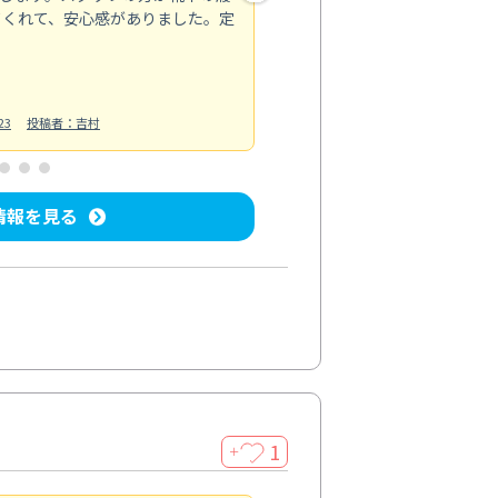
てくれて、安心感がありました。定
お風呂清掃
投稿日：2025/02/12
投
23
投稿者：吉村
情報を見る
1
＋