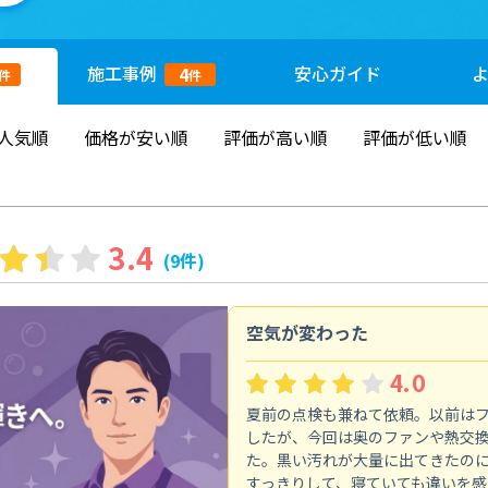
施工
事例
安心
ガイド
4
件
件
人気順
価格が安い順
評価が高い順
評価が低い順
3.4
(9件)
空気が変わった
4.0
夏前の点検も兼ねて依頼。以前は
したが、今回は奥のファンや熱交
た。黒い汚れが大量に出てきたの
すっきりして、寝ていても違いを感