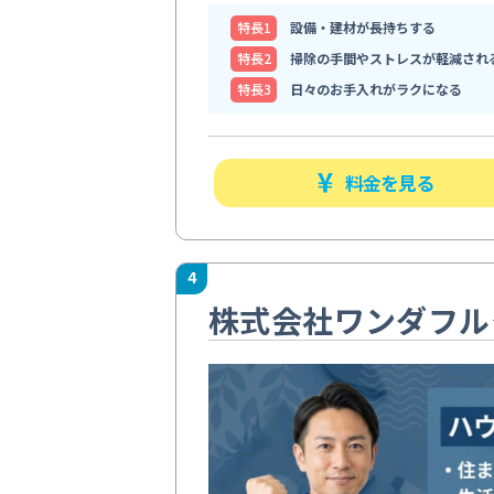
特⻑1
設備・建材が長持ちする
特⻑2
掃除の手間やストレスが軽減され
特⻑3
日々のお手入れがラクになる
料金を見る
4
株式会社ワンダフル