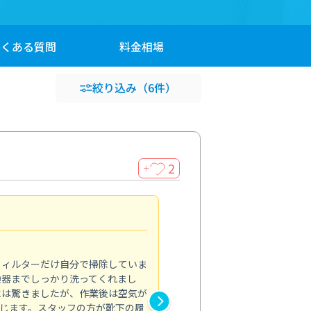
よくある
質問
料金
相場
絞り込み
（6件）
2
＋
浴室が明るく
5.0
フィルターだけ自分で掃除していま
掃除しても取れなかったカビや
換器までしっかり洗ってくれまし
がプロ。浴室が明るく感じるほ
には驚きましたが、作業後は空気が
の説明も丁寧で安心できました
じます。スタッフの方が靴下の履
と気分も全然違います。