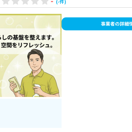
-
(-件)
事業者の詳細