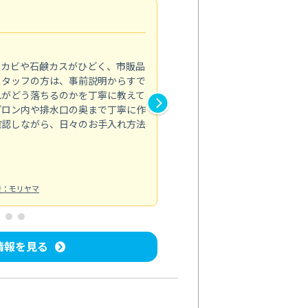
法人利用
5.0
のカビや石鹸カスがひどく、市販品
会社のトイレと洗面台清掃をス
スタッフの方は、事前説明からすで
てはオフィス対応が雑なところ
れがどう落ちるのかを丁寧に教えて
なみから言葉遣い、作業マナー
プロン内や排水口の奥まで丁寧に作
心して任せられました。
確認しながら、日々のお手入れ方法
トイレ清掃
投稿日：2024/09/09
投
者：モリヤマ
情報を見る