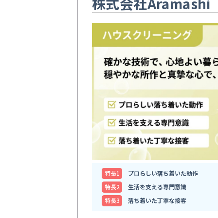
株式会社Aramashi
特⻑1
プロらしい落ち着いた動作
特⻑2
生活を支える専門意識
特⻑3
落ち着いた丁寧な接客