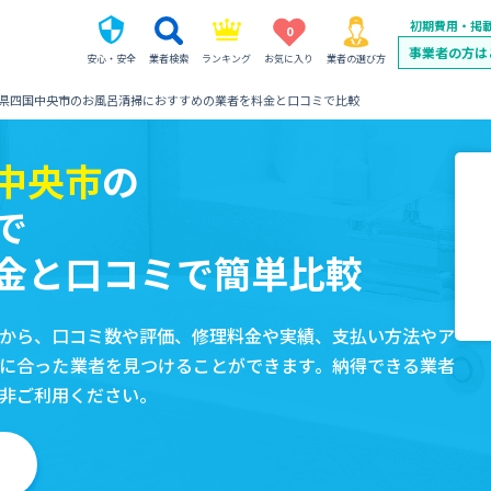
初期費用・掲
0
事業者の方は
安心・安全
業者検索
ランキング
お気に入り
業者の選び方
県四国中央市のお風呂清掃におすすめの業者を料金と口コミで比較
中央市
の
で
金と口コミで簡単比較
から、口コミ数や評価、修理料金や実績、支払い方法やア
に合った業者を見つけることができます。納得できる業者
非ご利用ください。