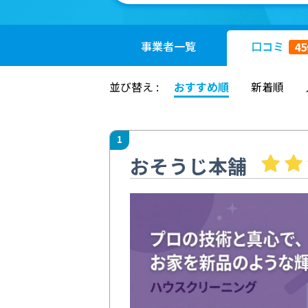
事業者
一覧
口コミ
45
並び替え :
おすすめ順
新着順
1
おそうじ本舗