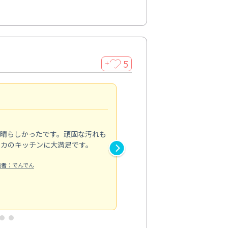
5
＋
親切で丁寧な作業
5.0
素晴らしかったです。頑固な汚れも
スタッフの方は非常に親切で、
ピカのキッチンに大満足です。
き安心感がありました。エアコ
り快適に感じています。丁寧な
稿者：でんでん
エアコンクリーニング
投稿日：2024/