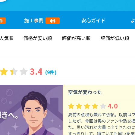
施工
事例
安心
ガイド
4
件
件
人気順
価格が安い順
評価が高い順
評価が低い順
3.4
(9件)
空気が変わった
4.0
夏前の点検も兼ねて依頼。以前は
したが、今回は奥のファンや熱交
た。黒い汚れが大量に出てきたの
すっきりして、寝ていても違いを感