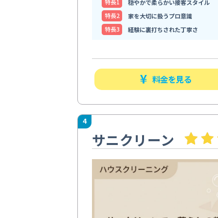
特⻑1
穏やかで柔らかい接客スタイル
特⻑2
家を大切に扱うプロ意識
特⻑3
経験に裏打ちされた丁寧さ
料金を見る
4
サニクリーン