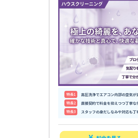
特⻑1
高圧洗浄でエアコン内部の空気が
特⻑2
直接契約で料金を抑えつつ丁寧な
特⻑3
スタッフの身だしなみや対応も丁
料金を見る