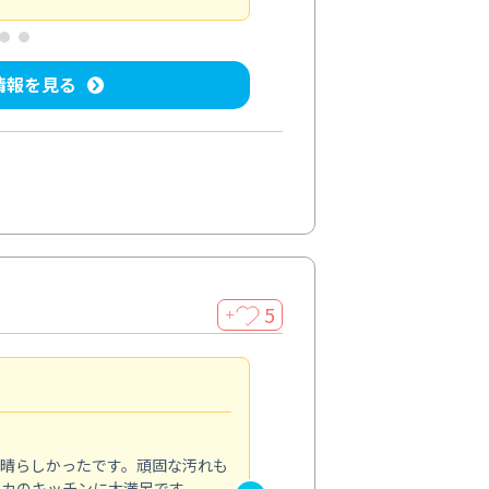
情報を見る
5
＋
親切で丁寧な作業
5.0
素晴らしかったです。頑固な汚れも
スタッフの方は非常に親切で、
ピカのキッチンに大満足です。
き安心感がありました。エアコ