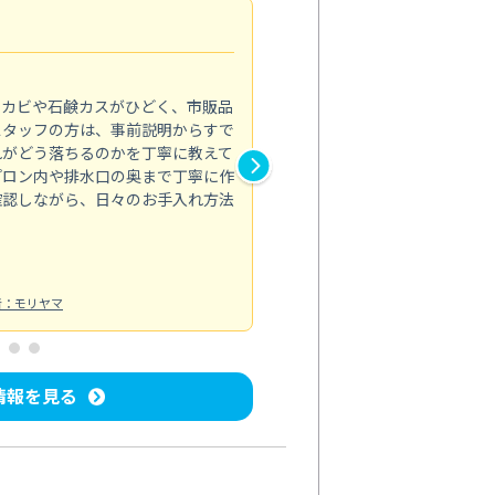
法人利用
5.0
のカビや石鹸カスがひどく、市販品
会社のトイレと洗面台清掃をス
スタッフの方は、事前説明からすで
てはオフィス対応が雑なところ
れがどう落ちるのかを丁寧に教えて
なみから言葉遣い、作業マナー
プロン内や排水口の奥まで丁寧に作
心して任せられました。
確認しながら、日々のお手入れ方法
トイレ清掃
投稿日：2024/09/09
投
者：モリヤマ
情報を見る