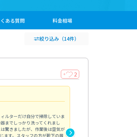
よくある
質問
料金
相場
絞り込み
（14件）
2
＋
浴室が明るく
5.0
フィルターだけ自分で掃除していま
掃除しても取れなかったカビや
換器までしっかり洗ってくれまし
がプロ。浴室が明るく感じるほ
には驚きましたが、作業後は空気が
の説明も丁寧で安心できました
じます。スタッフの方が靴下の履
と気分も全然違います。