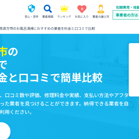
初期費用・掲
0
事業者の方は
安心・安全
業者検索
ランキング
お気に入り
業者の選び方
県直方市のお風呂清掃におすすめの業者を料金と口コミで比較
市
の
で
金と口コミで簡単比較
、口コミ数や評価、修理料金や実績、支払い方法やアフタ
った業者を見つけることができます。納得できる業者を自
利用ください。