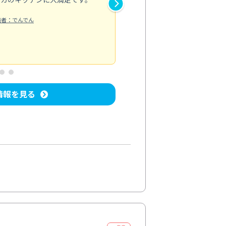
り快適に感じています。丁寧な
稿者：でんでん
エアコンクリーニング
投稿日：2024/
情報を見る