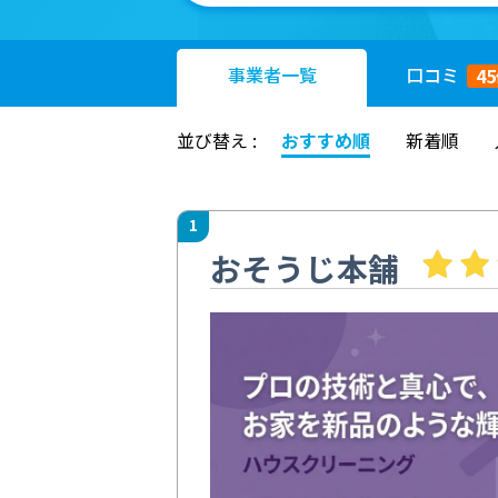
事業者
一覧
口コミ
45
並び替え :
おすすめ順
新着順
1
おそうじ本舗