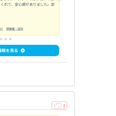
てくれて、安心感がありました。定
お風呂清掃
投稿日：2025/02/12
投
23
投稿者：吉村
情報を見る
1
＋