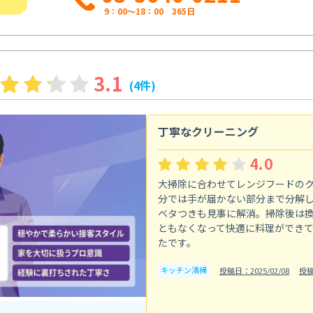
9：00～18：00 365日
3.1
(4件)
丁寧なクリーニング
4.0
大掃除に合わせてレンジフードの
分では手が届かない部分まで分解
ベタつきも見事に解消。掃除後は
ともなくなって快適に料理ができ
たです。
キッチン清掃
投稿日：2025/02/08
投