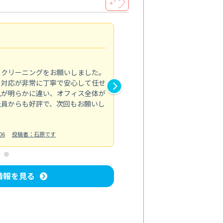
＋
納得のサービス
5.0
のクリーニングをお願いしました。
浴室の清掃を依頼しました。ス
の対応が非常に丁寧で安心して任せ
もスムーズに進行。頑固な汚れ
風が明らかに違い、オフィス全体が
生まれ変わりました。料金も納
社員からも好評で、次回もお願いし
ています。
お風呂清掃
投稿日：2024/06/18
投
06
投稿者：石原です
情報を見る