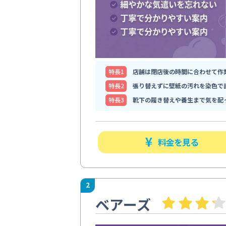
特⻑1
店舗は閉店後の時間に合わせて作
特⻑2
張り替えずに壁紙の汚れを染色で
特⻑3
靴下の履き替えや養生まで気を配
料金を見る
2
ベアーズ