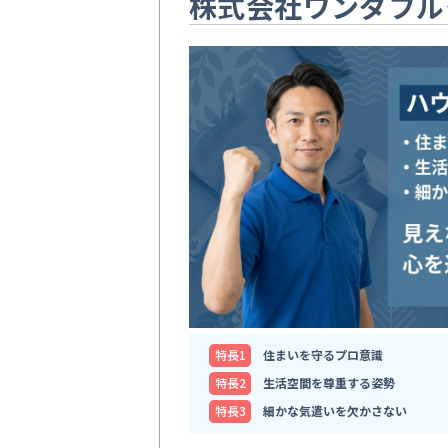
株式会社ワンダフル
特⻑1
住まいを守るプロ意識
特⻑2
生活空間を尊重する姿勢
特⻑3
細かな気遣いを欠かさない