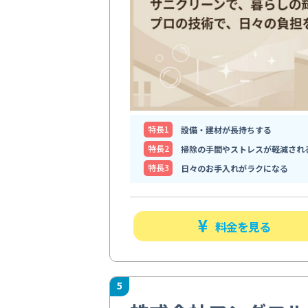
特⻑1
設備・建材が長持ちする
特⻑2
掃除の手間やストレスが軽減され
特⻑3
日々のお手入れがラクになる
料金を見る
5