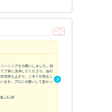
＋
サニタリーパックが便利
5.0
クリーニングをお願いしました。自
トイレや洗面所など水回りの汚
して丁寧に洗浄してくださり、油の
パックを試してみました。それ
換気効率も上がり、ニオイが残るこ
や道具を使い分けていて、安心
ています。プロにお願いして良かっ
落ちたことで、毎朝の支度も気
うろこ取りをオプションで追加
らない汚れ...
稿者：ポン酢
もっと見る
お風呂清掃
投稿日：2024/11/22
投