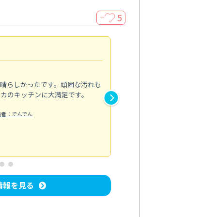
5
＋
親切で丁寧な作業
5.0
素晴らしかったです。頑固な汚れも
スタッフの方は非常に親切で、
ピカのキッチンに大満足です。
き安心感がありました。エアコ
り快適に感じています。丁寧な
稿者：でんでん
エアコンクリーニング
投稿日：2024/
情報を見る