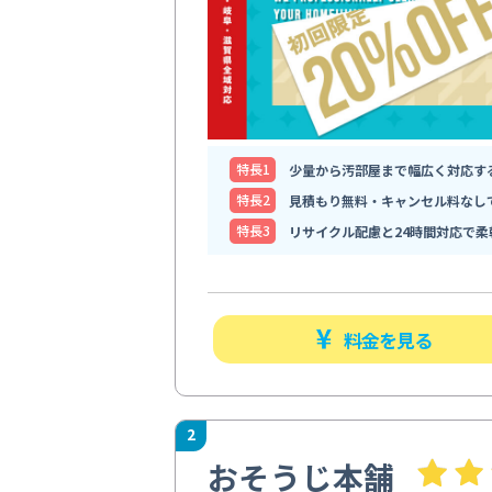
特⻑1
少量から汚部屋まで幅広く対応す
特⻑2
見積もり無料・キャンセル料なし
特⻑3
リサイクル配慮と24時間対応で柔
料金を見る
2
おそうじ本舗