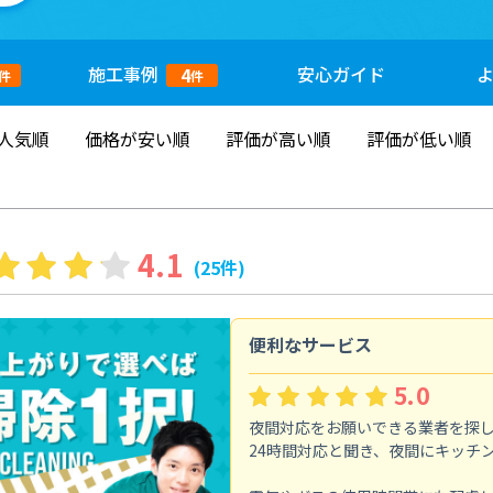
施工
事例
安心
ガイド
4
件
件
人気順
価格が安い順
評価が高い順
評価が低い順
4.1
(25件)
便利なサービス
5.0
夜間対応をお願いできる業者を探
24時間対応と聞き、夜間にキッチ