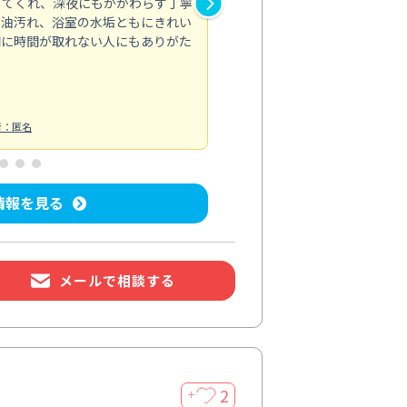
してくれ、深夜にもかかわらず丁寧
が行き届かず気になっていた場
の油汚れ、浴室の水垢ともにきれい
適。頼んで正解でした。
間に時間が取れない人にもありがた
エアコンクリーニング
投稿日：2026/
者：匿名
情報を見る
メールで相談する
2
＋