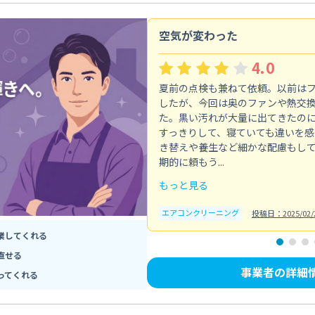
空気が変わった
4.0
夏前の点検も兼ねて依頼。以前は
したが、今回は奥のファンや熱交
た。黒い汚れが大量に出てきたの
すっきりして、寝ていても違いを感
き替えや養生など細かな配慮もし
期的に頼もう...
もっと見る
エアコンクリーニング
投稿日：2025/02/
業してくれる
直せる
事業者の詳細
ってくれる