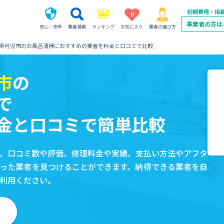
初期費用・掲
0
事業者の方は
安心・安全
業者検索
ランキング
お気に入り
業者の選び方
県可児市のお風呂清掃におすすめの業者を料金と口コミで比較
市
の
で
金と口コミで簡単比較
、口コミ数や評価、修理料金や実績、支払い方法やアフタ
った業者を見つけることができます。納得できる業者を自
利用ください。