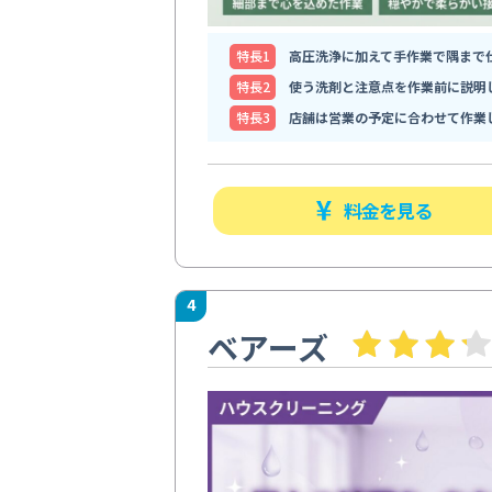
特⻑1
高圧洗浄に加えて手作業で隅まで
特⻑2
使う洗剤と注意点を作業前に説明
特⻑3
店舗は営業の予定に合わせて作業
料金を見る
4
ベアーズ