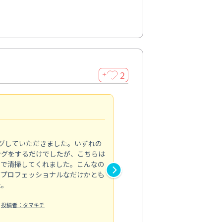
2
＋
初めてのハウスクリーニン
5.0
グしていただきました。いずれの
ハウスクリーニングをお願いす
ングをするだけでしたが、こちらは
したが、ライフハーツさんに依
まで清掃してくれました。こんなの
と窓まわり、ベランダの清掃を
がプロフェッショナルなだけかとも
子どもがよく床に座るので清潔
た。
限界があり…。来てくださった
業内容も逐...
投稿者：タマキチ
もっと見る