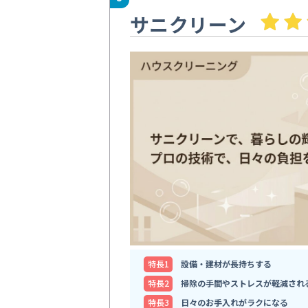
サニクリーン
特⻑1
設備・建材が長持ちする
特⻑2
掃除の手間やストレスが軽減され
特⻑3
日々のお手入れがラクになる