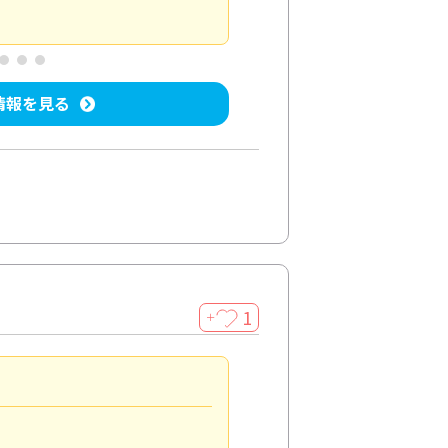
屋内清掃
投稿日：2025/04/08
投稿
情報を見る
1
＋
法人利用
5.0