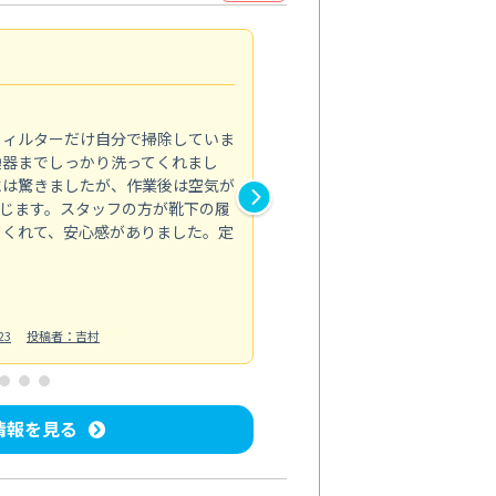
浴室が明るく
5.0
フィルターだけ自分で掃除していま
掃除しても取れなかったカビや
換器までしっかり洗ってくれまし
がプロ。浴室が明るく感じるほ
には驚きましたが、作業後は空気が
の説明も丁寧で安心できました
じます。スタッフの方が靴下の履
と気分も全然違います。
てくれて、安心感がありました。定
お風呂清掃
投稿日：2025/02/12
投
23
投稿者：吉村
情報を見る