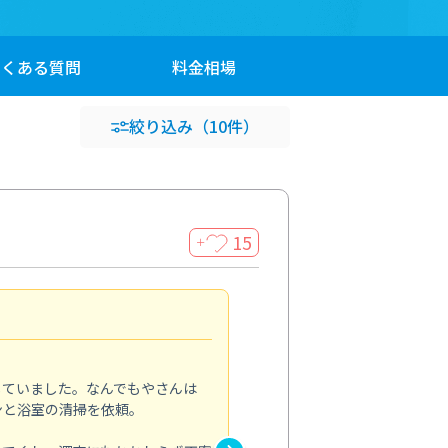
よくある
質問
料金
相場
絞り込み
（10件）
15
＋
頼んで良かったです
5.0
していました。なんでもやさんは
ペットと暮らしていて、埃や毛
ンと浴室の清掃を依頼。
エアコンと一緒に床や窓まわり
ホコリがほとんどなくなり、部