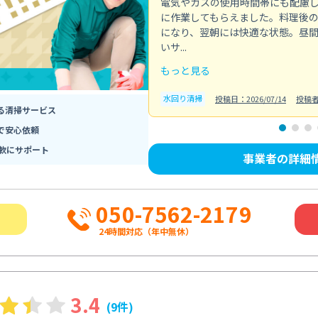
電気やガスの使用時間帯にも配慮
に作業してもらえました。料理後
になり、翌朝には快適な状態。昼
いサ...
もっと見る
水回り清掃
投稿日：2026/07/14
投稿
る清掃サービス
で安心依頼
軟にサポート
事業者の詳細
050-7562-2179
24時間対応（年中無休）
3.4
(9件)