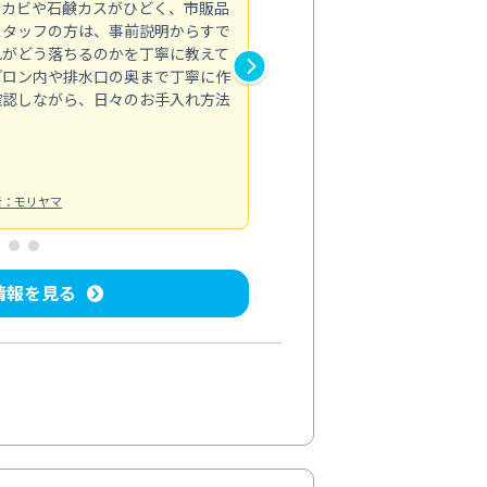
のカビや石鹸カスがひどく、市販品
会社のトイレと洗面台清掃をス
スタッフの方は、事前説明からすで
てはオフィス対応が雑なところ
れがどう落ちるのかを丁寧に教えて
なみから言葉遣い、作業マナー
プロン内や排水口の奥まで丁寧に作
心して任せられました。
確認しながら、日々のお手入れ方法
トイレ清掃
投稿日：2024/09/09
投
者：モリヤマ
情報を見る