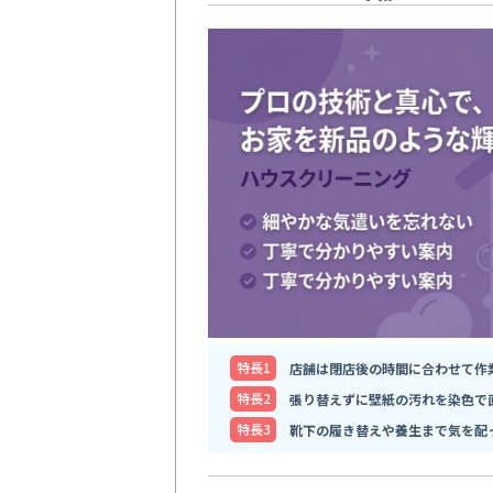
特⻑1
店舗は閉店後の時間に合わせて作
特⻑2
張り替えずに壁紙の汚れを染色で
特⻑3
靴下の履き替えや養生まで気を配