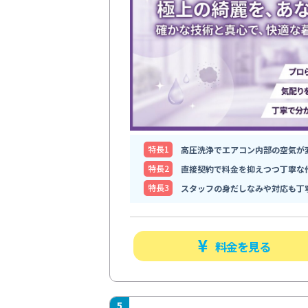
特⻑1
高圧洗浄でエアコン内部の空気が
特⻑2
直接契約で料金を抑えつつ丁寧な
特⻑3
スタッフの身だしなみや対応も丁
料金を見る
5