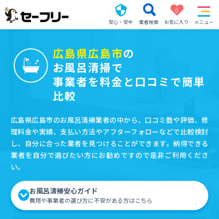
0
安心・安全
業者検索
お気に入り
メニュー
広島県広島市
の
お風呂清掃で
事業者を料金と口コミで簡単
比較
広島県広島市のお風呂清掃業者の中から、口コミ数や評価、修
理料金や実績、支払い方法やアフターフォローなどで比較検討
し、自分に合った業者を見つけることができます。納得できる
業者を自分で選びたい方にお勧めですので是非ご利用くださ
い。
お風呂清掃安心ガイド
費用や事業者の選び方に不安がある方はこちら