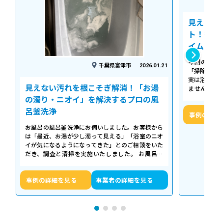
見えない
ト！徹底
イム
今回の作業
千葉県富津市
2026.01.21
「掃除して
実は浴槽の
見えない汚れを根こそぎ解消！「お湯
ません。 
「浴槽の裏
の濁り・ニオイ」を解決するプロの風
呂釜洗浄
事例の詳
お風呂の風呂釜洗浄にお伺いしました。お客様から
は「最近、お湯が少し濁って見える」「浴室のニオ
イが気になるようになってきた」とのご相談をいた
だき、調査と清掃を実施いたしました。 お風呂の
浴槽は毎日掃除していても、お湯が循環…
事例の詳細を見る
事業者の詳細を見る