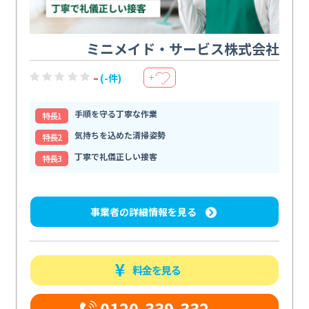
ミニメイド・サービス株式会社
-
(-件)
＋
手順を守る丁寧な作業
特⻑1
気持ちを込めた清掃姿勢
特⻑2
丁寧で礼儀正しい接客
特⻑3
事業者の詳細情報を見る
料金を見る
0120-339-332