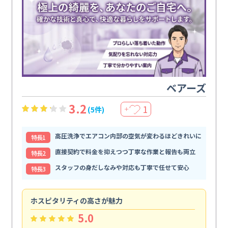
ベアーズ
3.2
1
(5件)
＋
高圧洗浄でエアコン内部の空気が変わるほどきれいに
特⻑1
直接契約で料金を抑えつつ丁寧な作業と報告も両立
特⻑2
スタッフの身だしなみや対応も丁寧で任せて安心
特⻑3
ホスピタリティの高さが魅力
法
5.0