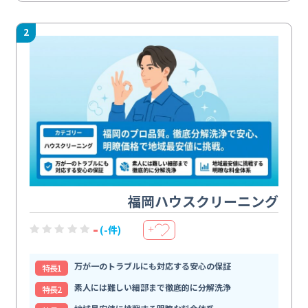
2
福岡ハウスクリーニング
-
(-件)
＋
万が一のトラブルにも対応する安心の保証
特⻑1
素人には難しい細部まで徹底的に分解洗浄
特⻑2