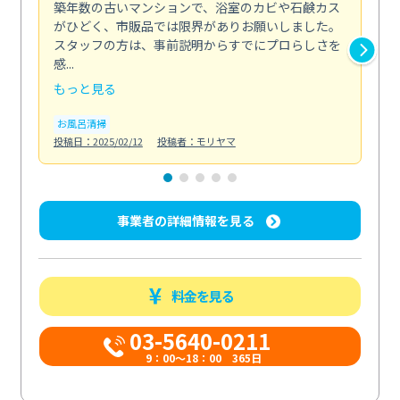
築年数の古いマンションで、浴室のカビや石鹸カス
会
がひどく、市販品では限界がありお願いしました。
し
スタッフの方は、事前説明からすでにプロらしさを
あ
感...
い...
もっと見る
も
お風呂清掃
ト
投稿日：2025/02/12
投稿者：モリヤマ
投稿日
事業者の詳細情報を見る
料金を見る
03-5640-0211
9：00～18：00 365日