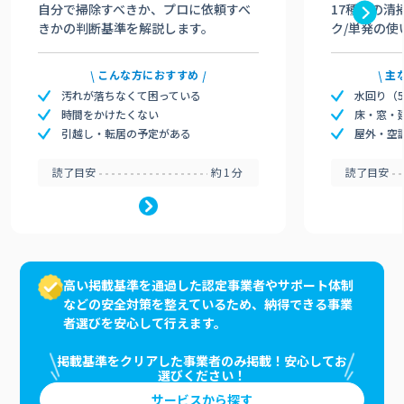
自分で掃除すべきか、プロに依頼すべ
17種類の清
きかの判断基準を解説します。
ク/単発の使
こんな方におすすめ
主
汚れが落ちなくて困っている
水回り（
時間をかけたくない
床・窓・
引越し・転居の予定がある
屋外・空
読了目安
約1分
読了目安
高い掲載基準を通過した認定事業者やサポート体制
などの安全対策を整えているため、納得できる事業
者選びを安心して行えます。
掲載基準をクリアした事業者のみ掲載！安心してお
選びください！
サービスから探す