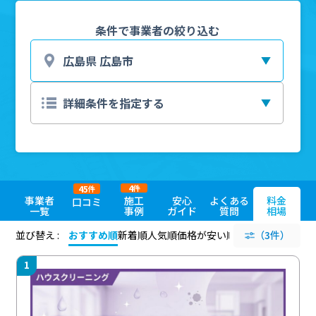
条件で事業者の絞り込む
4
45
件
件
事業者
施工
安心
よくある
料金
口コミ
一覧
事例
ガイド
質問
相場
並び替え :
おすすめ順
新着順
人気順
価格が安い順
評価が高い順
（3件）
評価
1