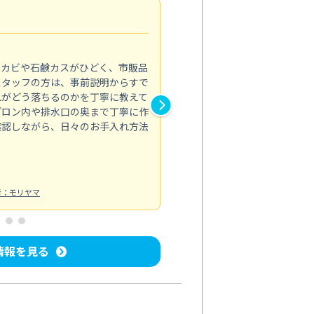
法人利用
5.0
のカビや石鹸カスがひどく、市販品
会社のトイレと洗面台清掃をス
スタッフの方は、事前説明からすで
てはオフィス対応が雑なところ
れがどう落ちるのかを丁寧に教えて
なみから言葉遣い、作業マナー
プロン内や排水口の奥まで丁寧に作
心して任せられました。
確認しながら、日々のお手入れ方法
トイレ清掃
投稿日：2024/09/09
投
者：モリヤマ
情報を見る