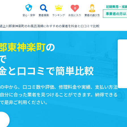
初期費用・掲
0
事業者の方は
安心・安全
業者検索
ランキング
お気に入り
業者の選び方
道上川郡東神楽町のお風呂清掃におすすめの業者を料金と口コミで比較
郡東神楽町
の
で
金と口コミで簡単比較
の中から、口コミ数や評価、修理料金や実績、支払い方法
自分に合った業者を見つけることができます。納得できる
で是非ご利用ください。