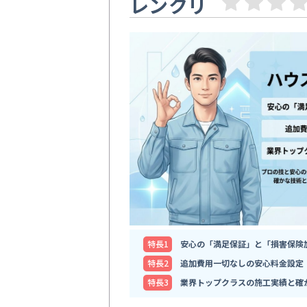
レンクリ
特⻑1
安心の「満足保証」と「損害保険
特⻑2
追加費用一切なしの安心料金設定
特⻑3
業界トップクラスの施工実績と確