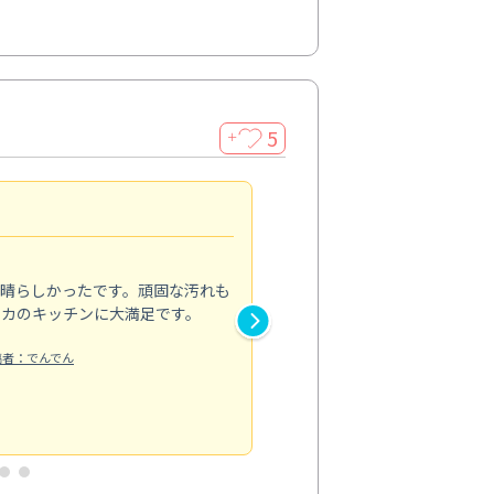
5
＋
親切で丁寧な作業
5.0
素晴らしかったです。頑固な汚れも
スタッフの方は非常に親切で、
ピカのキッチンに大満足です。
き安心感がありました。エアコ
り快適に感じています。丁寧な
稿者：でんでん
エアコンクリーニング
投稿日：2024/