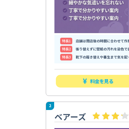
特⻑1
店舗は閉店後の時間に合わせて作
特⻑2
張り替えずに壁紙の汚れを染色で
特⻑3
靴下の履き替えや養生まで気を配
料金を見る
2
ベアーズ