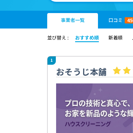
事業者
一覧
口コミ
45
並び替え :
おすすめ順
新着順
1
おそうじ本舗