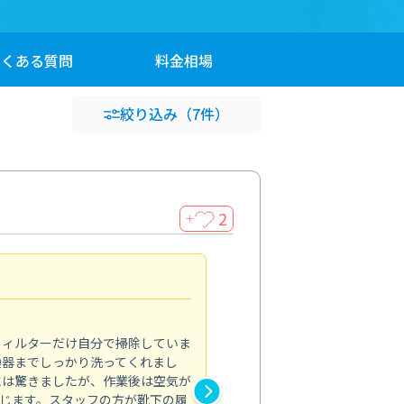
よくある
質問
料金
相場
絞り込み
（7件）
2
＋
浴室が明るく
5.0
フィルターだけ自分で掃除していま
掃除しても取れなかったカビや
換器までしっかり洗ってくれまし
がプロ。浴室が明るく感じるほ
には驚きましたが、作業後は空気が
の説明も丁寧で安心できました
じます。スタッフの方が靴下の履
と気分も全然違います。