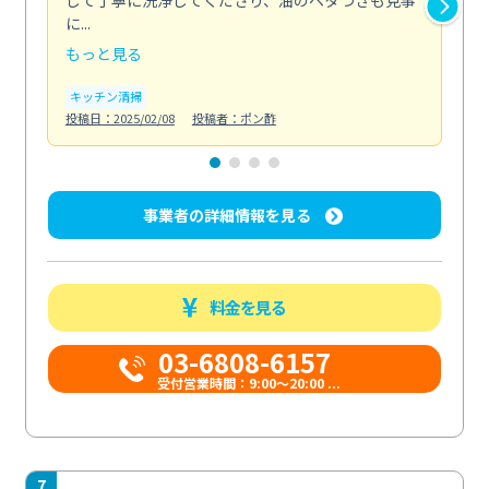
して丁寧に洗浄してくださり、油のベタつきも見事
れ
に...
け...
もっと見る
も
キッチン清掃
お
投稿日：2025/02/08
投稿者：ポン酢
投稿日
事業者の詳細情報を見る
料金を見る
03-6808-6157
受付営業時間：9:00〜20:00 ...
7