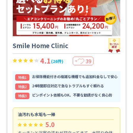
Smile Home Clinic
4.1
39
(26件)
＋
お掃除機能付きの複雑な機種でも追加料金なしで安心
特⻑1
24時間即日対応で急なトラブルもすぐ頼れる
特⻑2
ピンポイント依頼もOK、不要な勧誘がなく良心的
特⻑3
油汚れも水垢も一掃
引
5.0
キッチンと浴室の汚れが目立ってきて、水回り全体
引