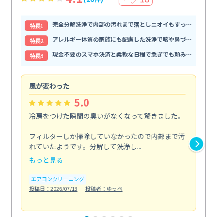
完全分解洗浄で内部の汚れまで落としニオイもすっきり解消
特⻑1
アレルギー体質の家族にも配慮した洗浄で咳や鼻づまりが和らぐ
特⻑2
現金不要のスマホ決済と柔軟な日程で急ぎでも頼みやすい
特⻑3
風が変わった
家
5.0
冷房をつけた瞬間の臭いがなくなって驚きました。
季
な
フィルターしか掃除していなかったので内部まで汚
れていたようです。分解して洗浄し...
浴室
もっと見る
も
エアコンクリーニング
水
投稿日：2026/07/13
投稿者：ゆっぺ
投稿日