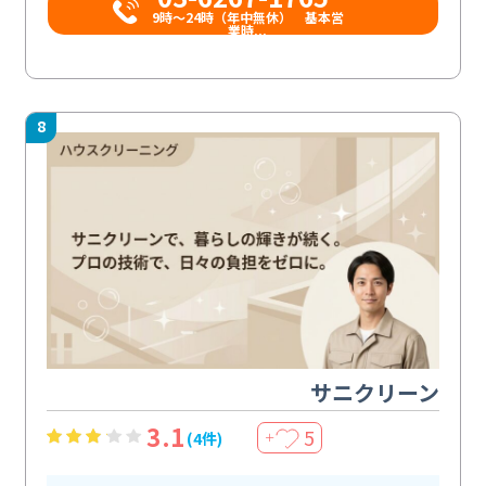
9時〜24時（年中無休） 基本営
業時...
8
サニクリーン
3.1
5
(4件)
＋