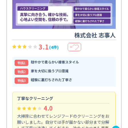
株式会社 志事人
3.1
(4件)
＋
穏やかで柔らかい接客スタイル
特⻑1
家を大切に扱うプロ意識
特⻑2
経験に裏打ちされた丁寧さ
特⻑3
丁寧なクリーニング
サ
4.0
大掃除に合わせてレンジフードのクリーニングをお
ト
願いしました。自分では手が届かない部分まで分解
の