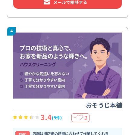
メールで相談する
4
おそうじ本舗
3.4
2
(9件)
＋
店舗は閉店後の時間に合わせて作業してくれる
特⻑1