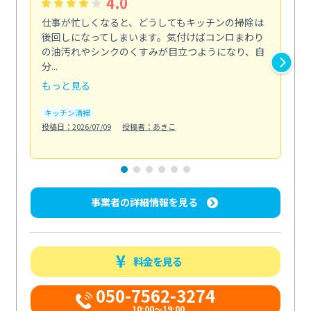
4.0
仕事が忙しくなると、どうしてもキッチンの掃除は
外
後回しになってしまいます。気付けばコンロまわり
と
の油汚れやシンクのくすみが目立つようになり、自
解
分...
伝...
もっと見る
も
キッチン清掃
エ
投稿日：2026/07/09
投稿者：あきこ
投稿日
事業者の詳細情報を見る
料金を見る
050-7562-3274
10:00〜19:00