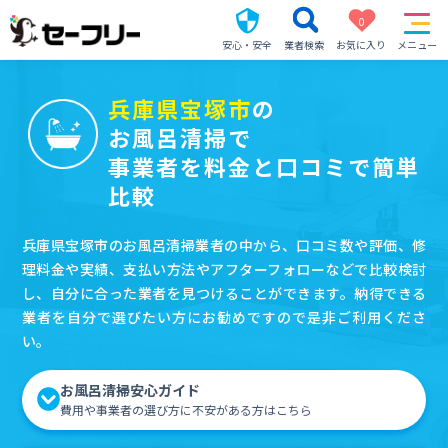
0
安心・安全
業者検索
お気に入り
メニュー
兵庫県宝塚市
の
お風呂清掃で
事業者を料金と口コミで簡単
比較
兵庫県宝塚市のお風呂清掃業者の中から、口コミ数や評価、修
理料金や実績、支払い方法やアフターフォローなどで比較検討
し、自分に合った業者を見つけることができます。納得できる
業者を自分で選びたい方にお勧めですので是非ご利用くださ
い。
お風呂清掃安心ガイド
費用や事業者の選び方に不安がある方はこちら