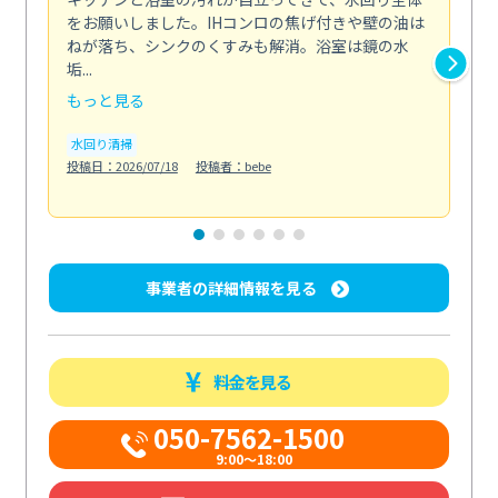
をお願いしました。IHコンロの焦げ付きや壁の油は
依
ねが落ち、シンクのくすみも解消。浴室は鏡の水
ち
垢...
も...
もっと見る
も
水回り清掃
水
投稿日：2026/07/18
投稿者：bebe
投稿日
事業者の詳細情報を見る
料金を見る
050-7562-1500
9:00～18:00