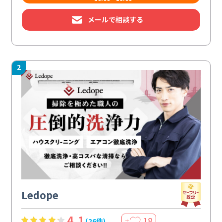
メールで相談する
2
Ledope
4.1
18
(26件)
＋