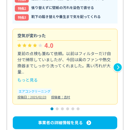
張り替えずに壁紙の汚れを染色で直せる
特⻑2
靴下の履き替えや養生まで気を配ってくれる
特⻑3
空気が変わった
浴
4.0
夏前の点検も兼ねて依頼。以前はフィルターだけ自
掃
分で掃除していましたが、今回は奥のファンや熱交
た
換器までしっかり洗ってくれました。黒い汚れが大
キ
量...
安...
もっと見る
も
エアコンクリーニング
お
投稿日：2025/02/23
投稿者：吉村
投稿日
事業者の詳細情報を見る