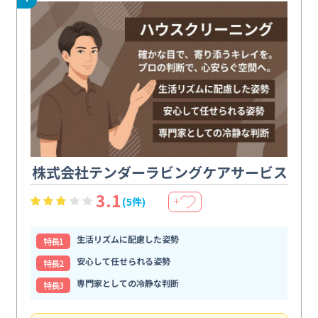
株式会社テンダーラビングケアサービス
3.1
(5件)
＋
生活リズムに配慮した姿勢
特⻑1
安心して任せられる姿勢
特⻑2
専門家としての冷静な判断
特⻑3