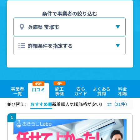
条件で事業者の絞り込む
4
45
件
件
事業者
施工
安心
よくある
料金
口コミ
一覧
事例
ガイド
質問
相場
並び替え :
おすすめ順
新着順
人気順
価格が安い順
評価が高い順
（21件）
評価
1