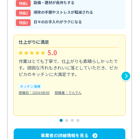
設備・建材が長持ちする
特⻑1
掃除の手間やストレスが軽減される
特⻑2
日々のお手入れがラクになる
特⻑3
仕上がりに満足
親
5.0
作業はとても丁寧で、仕上がりも素晴らしかったで
ス
す。頑固な汚れもきれいに落としていただき、ピカ
説
ピカのキッチンに大満足です。
の
い...
キッチン清掃
も
投稿日：2024/08/03
投稿者：でんでん
エ
投稿日
事業者の詳細情報を見る