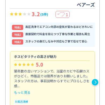
ベアーズ
3.2
1
(5件)
＋
高圧洗浄でエアコン内部の空気が変わるほどきれいに
特⻑1
直接契約で料金を抑えつつ丁寧な作業と報告も両立
特⻑2
スタッフの身だしなみや対応も丁寧で任せて安心
特⻑3
ホスピタリティの高さが魅力
法
5.0
築年数の古いマンションで、浴室のカビや石鹸カス
会
がひどく、市販品では限界がありお願いしました。
し
スタッフの方は、事前説明からすでにプロらしさを
あ
感...
い...
もっと見る
も
お風呂清掃
ト