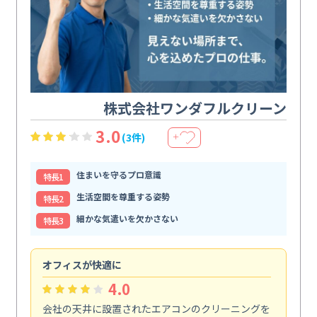
株式会社ワンダフルクリーン
3.0
(3件)
＋
住まいを守るプロ意識
特⻑1
生活空間を尊重する姿勢
特⻑2
細かな気遣いを欠かさない
特⻑3
オフィスが快適に
納
4.0
会社の天井に設置されたエアコンのクリーニングを
浴