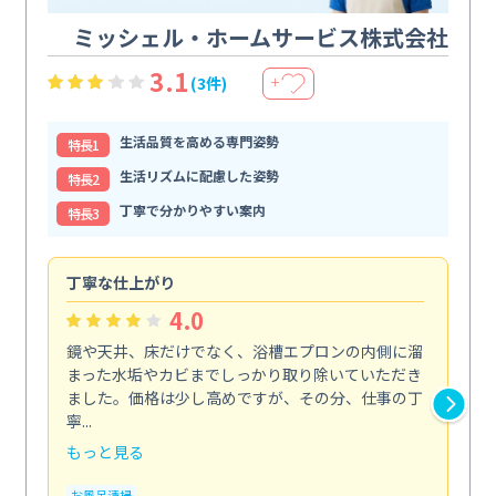
ミッシェル・ホームサービス株式会社
3.1
(3件)
＋
生活品質を高める専門姿勢
特⻑1
生活リズムに配慮した姿勢
特⻑2
丁寧で分かりやすい案内
特⻑3
丁寧な仕上がり
内
4.0
鏡や天井、床だけでなく、浴槽エプロンの内側に溜
エ
まった水垢やカビまでしっかり取り除いていただき
部
ました。価格は少し高めですが、その分、仕事の丁
ま
寧...
え...
もっと見る
も
お風呂清掃
エ