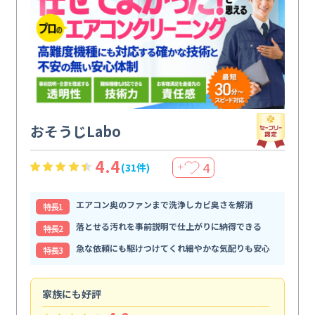
おそうじLabo
4.4
4
(31件)
＋
エアコン奥のファンまで洗浄しカビ臭さを解消
特⻑1
落とせる汚れを事前説明で仕上がりに納得できる
特⻑2
急な依頼にも駆けつけてくれ細やかな気配りも安心
特⻑3
家族にも好評
自