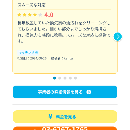
スムーズな対応
汚
4.0
長年放置していた換気扇の油汚れをクリーニングし
バ
てもらいました。細かい部分までしっかり清掃さ
な
れ、換気力も格段に改善。スムーズな対応に感謝で
ら
す。
そ...
も
キッチン清掃
投稿日：2024/08/26
投稿者：kanta
ベラ
投稿日
事業者の詳細情報を見る
料金を見る
03-6267-1765