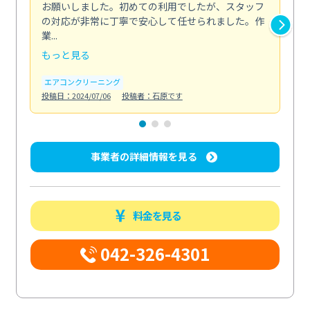
お願いしました。初めての利用でしたが、スタッフ
終
の対応が非常に丁寧で安心して任せられました。作
き
業...
し...
もっと見る
も
エアコンクリーニング
お
投稿日：2024/07/06
投稿者：石原です
投稿日
事業者の詳細情報を見る
料金を見る
042-326-4301