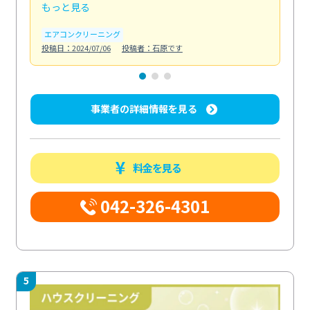
もっと見る
も
エアコンクリーニング
お
投稿日：2024/07/06
投稿者：石原です
投稿日
事業者の詳細情報を見る
料金を見る
042-326-4301
5