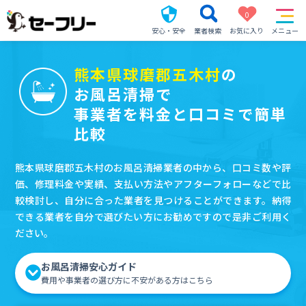
0
安心・安全
業者検索
お気に入り
メニュー
熊本県球磨郡五木村
の
お風呂清掃で
事業者を料金と口コミで簡単
比較
熊本県球磨郡五木村のお風呂清掃業者の中から、口コミ数や評
価、修理料金や実績、支払い方法やアフターフォローなどで比
較検討し、自分に合った業者を見つけることができます。納得
できる業者を自分で選びたい方にお勧めですので是非ご利用く
ださい。
お風呂清掃安心ガイド
費用や事業者の選び方に不安がある方はこちら