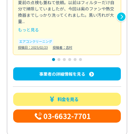
夏前の点検も兼ねて依頼。以前はフィルターだけ自
掃
分で掃除していましたが、今回は奥のファンや熱交
た
換器までしっかり洗ってくれました。黒い汚れが大
キ
量...
安...
もっと見る
も
エアコンクリーニング
お
投稿日：2025/02/23
投稿者：吉村
投稿日
事業者の詳細情報を見る
料金を見る
03-6632-7701