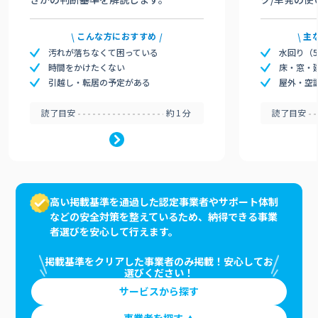
こんな方におすすめ
主
汚れが落ちなくて困っている
水回り（
時間をかけたくない
床・窓・
引越し・転居の予定がある
屋外・空
読了目安
約1分
読了目安
高い掲載基準を通過した認定事業者やサポート体制
などの安全対策を整えているため、納得できる事業
者選びを安心して行えます。
掲載基準をクリアした事業者のみ掲載！安心してお
選びください！
サービスから探す