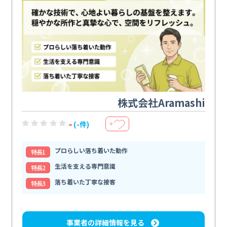
株式会社Aramashi
-
(-件)
＋
プロらしい落ち着いた動作
特⻑1
生活を支える専門意識
特⻑2
落ち着いた丁寧な接客
特⻑3
事業者の詳細情報を見る