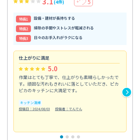
3.1
5
(4件)
＋
設備・建材が長持ちする
特⻑1
掃除の手間やストレスが軽減される
特⻑2
日々のお手入れがラクになる
特⻑3
仕上がりに満足
親
5.0
作業はとても丁寧で、仕上がりも素晴らしかったで
ス
す。頑固な汚れもきれいに落としていただき、ピカ
説
ピカのキッチンに大満足です。
の
い...
キッチン清掃
も
投稿日：2024/08/03
投稿者：でんでん
エ
投稿日