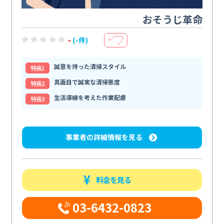
おそうじ革命
-
(-件)
＋
誠意を持った清掃スタイル
特⻑1
真面目で誠実な清掃態度
特⻑2
生活導線を考えた作業配慮
特⻑3
事業者の詳細情報を見る
料金を見る
03-6432-0823