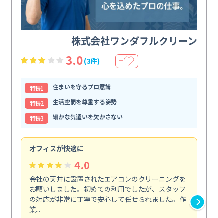
株式会社ワンダフルクリーン
3.0
(3件)
＋
住まいを守るプロ意識
特⻑1
生活空間を尊重する姿勢
特⻑2
細かな気遣いを欠かさない
特⻑3
オフィスが快適に
納
4.0
会社の天井に設置されたエアコンのクリーニングを
浴
お願いしました。初めての利用でしたが、スタッフ
終
の対応が非常に丁寧で安心して任せられました。作
き
業...
し...