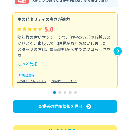
スタッフの身だしなみや対応も丁寧で任せて安心
特⻑3
ホスピタリティの高さが魅力
法
5.0
築年数の古いマンションで、浴室のカビや石鹸カス
会
がひどく、市販品では限界がありお願いしました。
し
スタッフの方は、事前説明からすでにプロらしさを
あ
感...
い...
もっと見る
も
お風呂清掃
ト
投稿日：2025/02/12
投稿者：モリヤマ
投稿日
事業者の詳細情報を見る