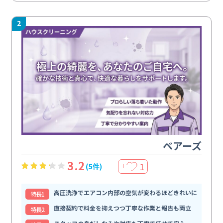
2
ベアーズ
3.2
1
(5件)
＋
高圧洗浄でエアコン内部の空気が変わるほどきれいに
特⻑1
直接契約で料金を抑えつつ丁寧な作業と報告も両立
特⻑2