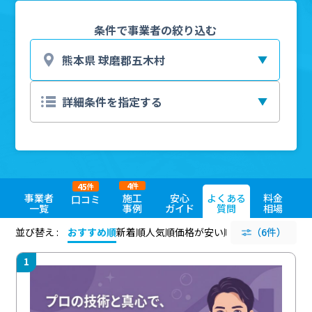
条件で事業者の絞り込む
4
45
件
件
事業者
施工
安心
よくある
料金
口コミ
一覧
事例
ガイド
質問
相場
並び替え :
おすすめ順
新着順
人気順
価格が安い順
評価が高い順
（6件）
評価
1