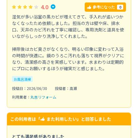
4.0
0
参考になった
湿気が多い浴室の黒カビが増えてきて、手入れが追いつか
なくなったため依頼しました。担当の方は壁や床、排水
口、天井のカビ汚れを丁寧に確認し、専用洗剤と道具を使
いながらしっかり洗浄してくれました。
掃除後はカビ臭さがなくなり、明るい印象に変わって入浴
の時間が快適に。鏡のうろこ汚れも落ちて視界がクリアに
なり、清潔感の高さを実感しています。水まわりは定期的
にプロにお願いするほうが確実だと感じました。
お風呂清掃
投稿日：2026/06/30
投稿者：高瀬
利用業者：
丸吉リフォーム
この利用者は「
また利用したい
」と回答しました
とても満足感がありました