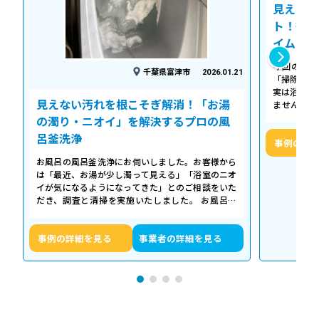
見えない
ト！徹底
イム
今回の作業
千葉県富津市
2026.01.21
「掃除して
実は浴槽の
見えない汚れを根こそぎ解消！「お湯
ません。 
「浴槽の裏
の濁り・ニオイ」を解決するプロの風
呂釜洗浄
事例の詳
お風呂の風呂釜洗浄にお伺いしました。お客様から
は「最近、お湯が少し濁って見える」「浴室のニオ
イが気になるようになってきた」とのご相談をいた
だき、調査と清掃を実施いたしました。 お風呂の
浴槽は毎日掃除していても、お湯が循環…
事例の詳細を見る
事業者の詳細を見る