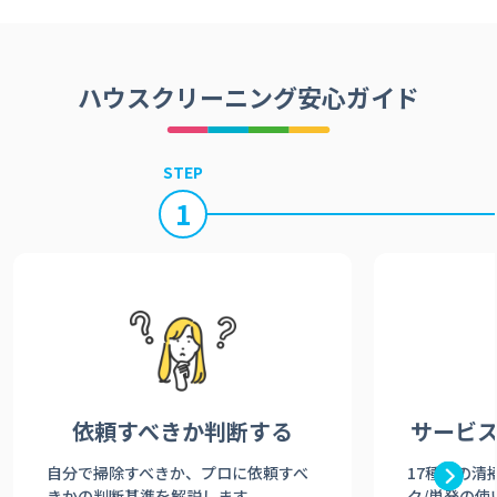
ハウスクリーニング安心ガイド
STEP
1
依頼すべきか
判断する
サービ
自分で掃除すべきか、プロに依頼すべ
17種類の清
きかの判断基準を解説します。
ク/単発の使