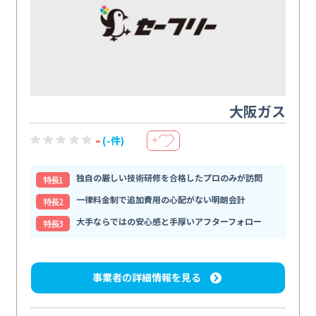
大阪ガス
-
(-件)
＋
独自の厳しい技術研修を合格したプロのみが訪問
特⻑1
一律料金制で追加費用の心配がない明朗会計
特⻑2
大手ならではの安心感と手厚いアフターフォロー
特⻑3
事業者の詳細情報を見る