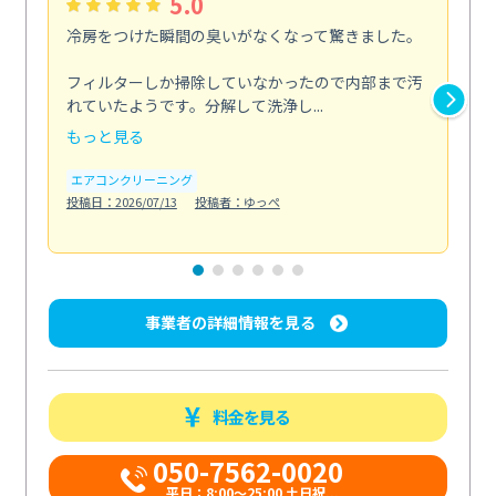
5.0
冷房をつけた瞬間の臭いがなくなって驚きました。
季
な
フィルターしか掃除していなかったので内部まで汚
れていたようです。分解して洗浄し...
浴室
もっと見る
も
エアコンクリーニング
水
投稿日：2026/07/13
投稿者：ゆっぺ
投稿日
事業者の詳細情報を見る
料金を見る
050-7562-0020
平日：8:00〜25:00 土日祝...