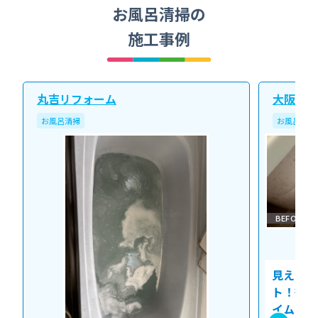
お風呂清掃の
施工事例
丸吉リフォーム
大阪北ク
お風呂清掃
お風呂清掃
BEFORE
見えない
ト！徹底
イム