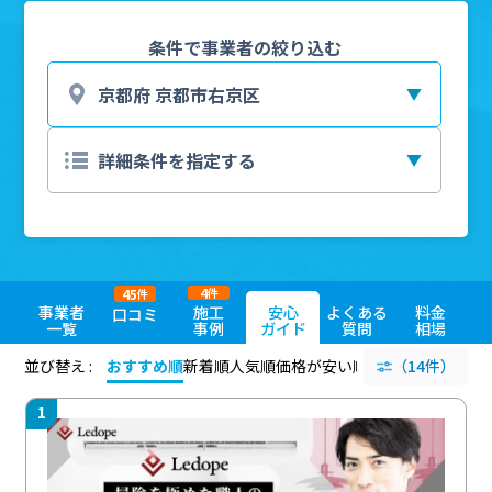
条件で事業者の絞り込む
4
45
件
件
事業者
施工
安心
よくある
料金
口コミ
一覧
事例
ガイド
質問
相場
並び替え :
おすすめ順
新着順
人気順
価格が安い順
評価が高い順
（14件）
評価
1