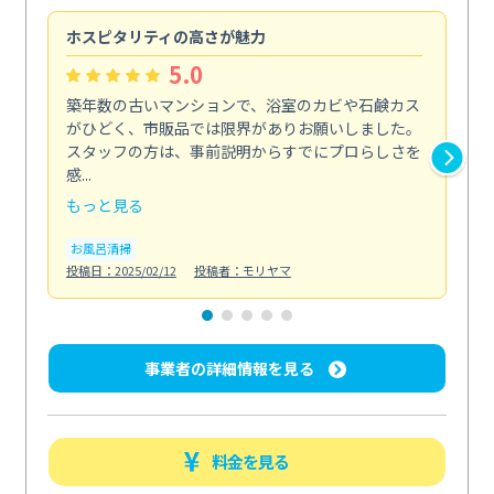
ホスピタリティの高さが魅力
法
5.0
築年数の古いマンションで、浴室のカビや石鹸カス
会
がひどく、市販品では限界がありお願いしました。
し
スタッフの方は、事前説明からすでにプロらしさを
あ
感...
い...
もっと見る
も
お風呂清掃
ト
投稿日：2025/02/12
投稿者：モリヤマ
投稿日
事業者の詳細情報を見る
料金を見る