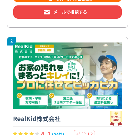
メールで相談する
2
RealKid株式会社
4.1
13
(24件)
＋