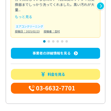
換器までしっかり洗ってくれました。黒い汚れが大
キ
量...
安...
もっと見る
も
エアコンクリーニング
お
投稿日：2025/02/23
投稿者：吉村
投稿日
事業者の詳細情報を見る
料金を見る
03-6632-7701