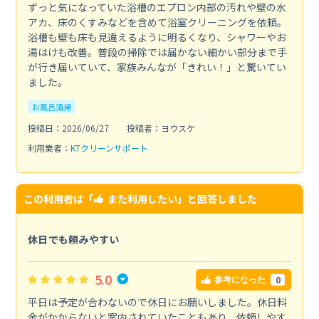
ずっと気になっていた浴槽のエプロン内部の汚れや壁の水
アカ、床のくすみなどを含めて浴室クリーニングを依頼。
浴槽も壁も床も見違えるように明るくなり、シャワーやお
湯はけも改善。普段の掃除では届かない細かい部分まで手
が行き届いていて、家族みんなが「きれい！」と驚いてい
ました。
お風呂清掃
投稿日：2026/06/27
投稿者：ヨウスケ
利用業者：
KTクリーンサポート
この利用者は「
また利用したい
」と回答しました
休日でも頼みやすい
5.0
0
参考になった
平日は予定が合わないので休日にお願いしました。休日料
金がかからないと案内されていたこともあり、依頼しやす