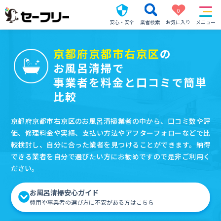
0
安心・安全
業者検索
お気に入り
メニュー
京都府京都市右京区
の
お風呂清掃で
事業者を料金と口コミで簡単
比較
京都府京都市右京区のお風呂清掃業者の中から、口コミ数や評
価、修理料金や実績、支払い方法やアフターフォローなどで比
較検討し、自分に合った業者を見つけることができます。納得
できる業者を自分で選びたい方にお勧めですので是非ご利用く
ださい。
お風呂清掃安心ガイド
費用や事業者の選び方に不安がある方はこちら