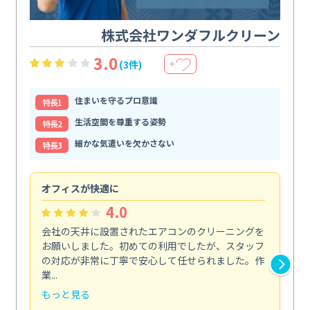
株式会社ワンダフルクリーン
3.0
(3件)
＋
住まいを守るプロ意識
特⻑1
生活空間を尊重する姿勢
特⻑2
細かな気遣いを欠かさない
特⻑3
オフィスが快適に
納
4.0
会社の天井に設置されたエアコンのクリーニングを
浴
お願いしました。初めての利用でしたが、スタッフ
終
の対応が非常に丁寧で安心して任せられました。作
き
業...
し...
もっと見る
も