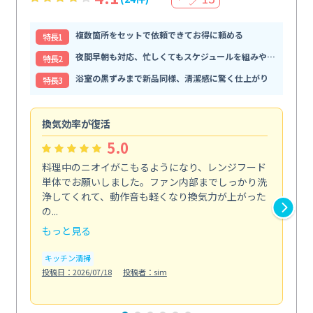
複数箇所をセットで依頼できてお得に頼める
特⻑1
夜間早朝も対応、忙しくてもスケジュールを組みやすい
特⻑2
浴室の黒ずみまで新品同様、清潔感に驚く仕上がり
特⻑3
換気効率が復活
油
5.0
料理中のニオイがこもるようになり、レンジフード
長
単体でお願いしました。ファン内部までしっかり洗
体
浄してくれて、動作音も軽くなり換気力が上がった
て
の...
は...
もっと見る
も
キッチン清掃
キ
投稿日：2026/07/18
投稿者：sim
投稿日