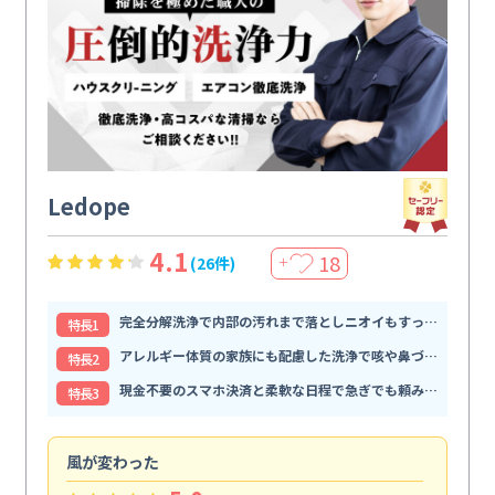
Ledope
4.1
18
(26件)
＋
完全分解洗浄で内部の汚れまで落としニオイもすっきり解消
特⻑1
アレルギー体質の家族にも配慮した洗浄で咳や鼻づまりが和らぐ
特⻑2
現金不要のスマホ決済と柔軟な日程で急ぎでも頼みやすい
特⻑3
風が変わった
家