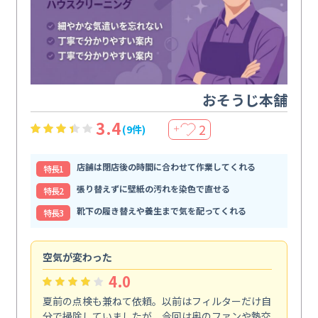
おそうじ本舗
3.4
2
(9件)
＋
店舗は閉店後の時間に合わせて作業してくれる
特⻑1
張り替えずに壁紙の汚れを染色で直せる
特⻑2
靴下の履き替えや養生まで気を配ってくれる
特⻑3
空気が変わった
浴
4.0
夏前の点検も兼ねて依頼。以前はフィルターだけ自
掃
分で掃除していましたが、今回は奥のファンや熱交
た