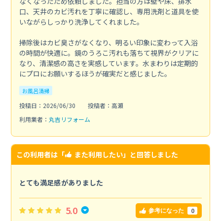
なくなったため依頼しました。担当の方は壁や床、排水
口、天井のカビ汚れを丁寧に確認し、専用洗剤と道具を使
いながらしっかり洗浄してくれました。
掃除後はカビ臭さがなくなり、明るい印象に変わって入浴
の時間が快適に。鏡のうろこ汚れも落ちて視界がクリアに
なり、清潔感の高さを実感しています。水まわりは定期的
にプロにお願いするほうが確実だと感じました。
お風呂清掃
投稿日：2026/06/30
投稿者：高瀬
利用業者：
丸吉リフォーム
この利用者は「
また利用したい
」と回答しました
とても満足感がありました
5.0
0
参考になった