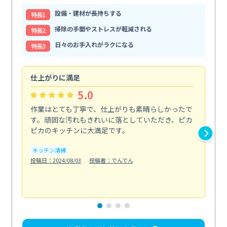
設備・建材が長持ちする
特⻑1
掃除の手間やストレスが軽減される
特⻑2
日々のお手入れがラクになる
特⻑3
仕上がりに満足
親
5.0
作業はとても丁寧で、仕上がりも素晴らしかったで
ス
す。頑固な汚れもきれいに落としていただき、ピカ
説
ピカのキッチンに大満足です。
の
い...
キッチン清掃
も
投稿日：2024/08/03
投稿者：でんでん
エ
投稿日