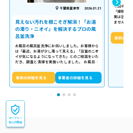
今回の作業
千葉県富津市
2026.01.21
「掃除して
実は浴槽の
見えない汚れを根こそぎ解消！「お湯
ません。 
「浴槽の裏
の濁り・ニオイ」を解決するプロの風
呂釜洗浄
事例の詳
お風呂の風呂釜洗浄にお伺いしました。お客様から
は「最近、お湯が少し濁って見える」「浴室のニオ
イが気になるようになってきた」とのご相談をいた
だき、調査と清掃を実施いたしました。 お風呂の
浴槽は毎日掃除していても、お湯が循環…
事例の詳細を見る
事業者の詳細を見る
セーフリー
安心の理由