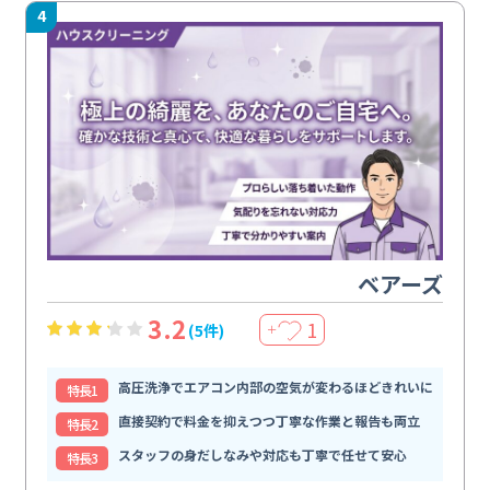
4
ベアーズ
3.2
1
(5件)
＋
高圧洗浄でエアコン内部の空気が変わるほどきれいに
特⻑1
直接契約で料金を抑えつつ丁寧な作業と報告も両立
特⻑2
スタッフの身だしなみや対応も丁寧で任せて安心
特⻑3