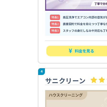
特⻑1
高圧洗浄でエアコン内部の空気が
特⻑2
直接契約で料金を抑えつつ丁寧な
特⻑3
スタッフの身だしなみや対応も丁
料金を見る
4
サニクリーン