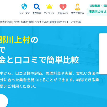
初期費用・掲
0
事業者の方は
安心・安全
業者検索
ランキング
お気に入り
業者の選び方
県吉野郡川上村のお風呂清掃におすすめの業者を料金と口コミで比較
郡川上村
の
で
金と口コミで簡単比較
中から、口コミ数や評価、修理料金や実績、支払い方法や
分に合った業者を見つけることができます。納得できる業
是非ご利用ください。