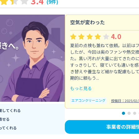
3.4
(9件)
空気が変わった
4.0
夏前の点検も兼ねて依頼。以前は
したが、今回は奥のファンや熱交
た。黒い汚れが大量に出てきたの
すっきりして、寝ていても違いを感
き替えや養生など細かな配慮もし
期的に頼もう...
もっと見る
エアコンクリーニング
投稿日：2025/02/
業してくれる
直せる
事業者の詳細
ってくれる