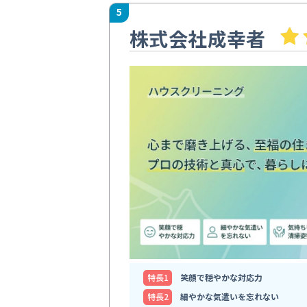
5
株式会社成幸者
特⻑1
笑顔で穏やかな対応力
特⻑2
細やかな気遣いを忘れない