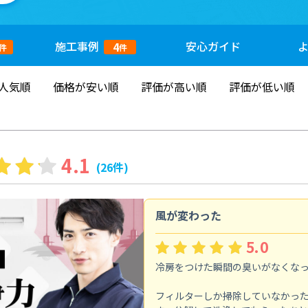
施工
事例
安心
ガイド
4
件
件
人気順
価格が安い順
評価が高い順
評価が低い順
4.1
(26件)
風が変わった
5.0
冷房をつけた瞬間の臭いがなくな
フィルターしか掃除していなかっ