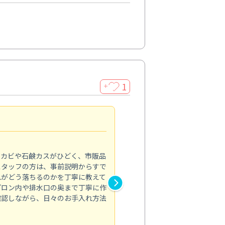
1
＋
法人利用
5.0
のカビや石鹸カスがひどく、市販品
会社のトイレと洗面台清掃をス
スタッフの方は、事前説明からすで
てはオフィス対応が雑なところ
れがどう落ちるのかを丁寧に教えて
なみから言葉遣い、作業マナー
プロン内や排水口の奥まで丁寧に作
心して任せられました。
確認しながら、日々のお手入れ方法
トイレ清掃
投稿日：2024/09/09
投