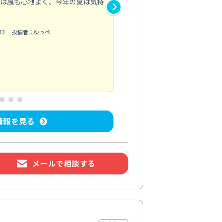
とは風も心地よく、今年の夏は気持
浴室では落ちにくかった水垢や
も明るい印象に。
13
投稿者：ゆっぺ
換気扇は油汚れで回転が重くな
い込むようになり、料理後の空
もっと見る
水回り清掃
投稿日：2026/07/04
投
情報を見る
メールで相談する