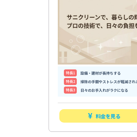
特⻑1
設備・建材が長持ちする
特⻑2
掃除の手間やストレスが軽減され
特⻑3
日々のお手入れがラクになる
料金を見る