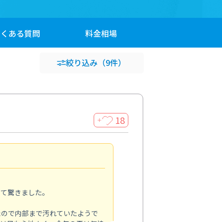
よくある
質問
料金
相場
絞り込み
（9件）
18
＋
家全体の印象が変わった
5.0
って驚きました。
季節の変わり目に家の汚れを一
をお願いしました。
たので内部まで汚れていたようで