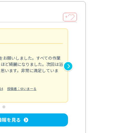
＋
アレルギーが軽減
4.0
をお願いしました。すべての作業
お掃除機能付きエアコンでも内
るほど綺麗になりました。次回は浴
浄してもらいました。作業中は
と思います。非常に満足していま
で安心できました。エアコン内
れ、アレルギーの症状も軽減さ
に過ごせています。
14
投稿者：ゆいまーる
エアコンクリーニング
投稿日：2024/
情報を見る