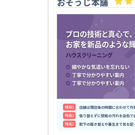
おそうじ本舗
特⻑1
店舗は閉店後の時間に合わせて作
特⻑2
張り替えずに壁紙の汚れを染色で
特⻑3
靴下の履き替えや養生まで気を配