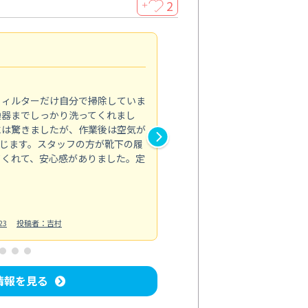
2
＋
浴室が明るく
5.0
フィルターだけ自分で掃除していま
掃除しても取れなかったカビや
換器までしっかり洗ってくれまし
がプロ。浴室が明るく感じるほ
には驚きましたが、作業後は空気が
の説明も丁寧で安心できました
じます。スタッフの方が靴下の履
と気分も全然違います。
てくれて、安心感がありました。定
お風呂清掃
投稿日：2025/02/12
投
23
投稿者：吉村
情報を見る