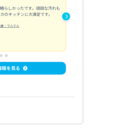
素晴らしかったです。頑固な汚れも
スタッフの方は非常に親切で、
ピカのキッチンに大満足です。
き安心感がありました。エアコ
り快適に感じています。丁寧な
稿者：でんでん
エアコンクリーニング
投稿日：2024/
情報を見る