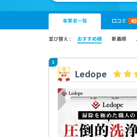
事業者
一覧
口コミ
45
並び替え :
おすすめ順
新着順
1
Ledope