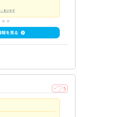
者：モリヤマ
情報を見る
5
＋
親切で丁寧な作業
5.0