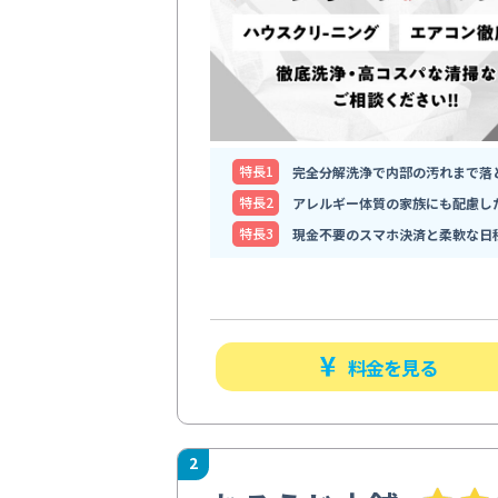
特⻑1
完全分解洗浄で内部の汚れまで落
特⻑2
アレルギー体質の家族にも配慮し
特⻑3
現金不要のスマホ決済と柔軟な日
料金を見る
2