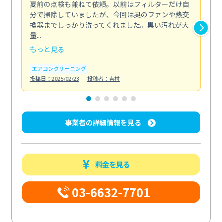
夏前の点検も兼ねて依頼。以前はフィルターだけ自
掃
分で掃除していましたが、今回は奥のファンや熱交
た
換器までしっかり洗ってくれました。黒い汚れが大
キ
量...
安...
もっと見る
も
エアコンクリーニング
お
投稿日：2025/02/23
投稿者：吉村
投稿日
事業者の詳細情報を見る
料金を見る
03-6632-7701