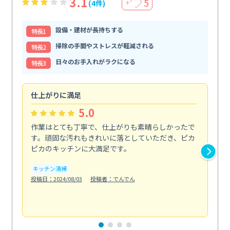
3.1
5
(4件)
＋
設備・建材が長持ちする
特⻑1
掃除の手間やストレスが軽減される
特⻑2
日々のお手入れがラクになる
特⻑3
仕上がりに満足
親
5.0
作業はとても丁寧で、仕上がりも素晴らしかったで
ス
す。頑固な汚れもきれいに落としていただき、ピカ
説
ピカのキッチンに大満足です。
の
い...
キッチン清掃
も
投稿日：2024/08/03
投稿者：でんでん
エ
投稿日