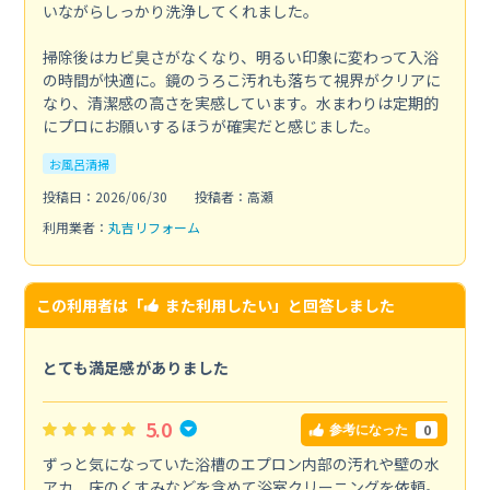
いながらしっかり洗浄してくれました。
掃除後はカビ臭さがなくなり、明るい印象に変わって入浴
の時間が快適に。鏡のうろこ汚れも落ちて視界がクリアに
なり、清潔感の高さを実感しています。水まわりは定期的
にプロにお願いするほうが確実だと感じました。
お風呂清掃
投稿日：2026/06/30
投稿者：高瀬
利用業者：
丸吉リフォーム
この利用者は「
また利用したい
」と回答しました
とても満足感がありました
5.0
0
参考になった
ずっと気になっていた浴槽のエプロン内部の汚れや壁の水
アカ、床のくすみなどを含めて浴室クリーニングを依頼。