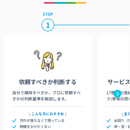
STEP
1
依頼すべきか
判断する
サービ
自分で掃除すべきか、プロに依頼すべ
17種類の清
きかの判断基準を解説します。
ク/単発の使
こんな方におすすめ
主
汚れが落ちなくて困っている
水回り（
時間をかけたくない
床・窓・