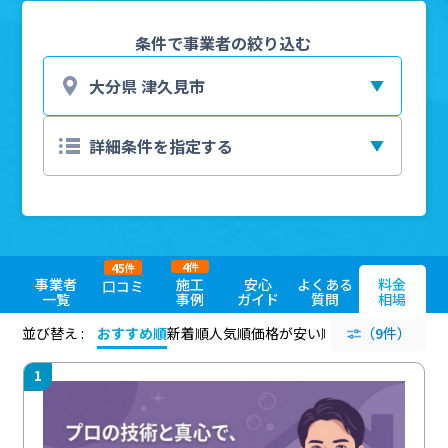
条件で事業者の絞り込む
4
45
件
件
事業者
施工
安心
よくある
料金
口コミ
一覧
事例
ガイド
質問
相場
並び替え :
おすすめ順
新着順
人気順
価格が安い順
評価が高い順
（9件）
評価
1