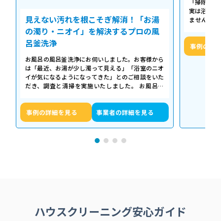
「掃除して
実は浴槽の
見えない汚れを根こそぎ解消！「お湯
ません。 
「浴槽の裏
の濁り・ニオイ」を解決するプロの風
呂釜洗浄
事例の詳
お風呂の風呂釜洗浄にお伺いしました。お客様から
は「最近、お湯が少し濁って見える」「浴室のニオ
イが気になるようになってきた」とのご相談をいた
だき、調査と清掃を実施いたしました。 お風呂の
浴槽は毎日掃除していても、お湯が循環…
事例の詳細を見る
事業者の詳細を見る
ハウスクリーニング安心ガイド