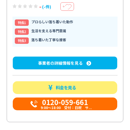
-
(-件)
＋
プロらしい落ち着いた動作
特⻑1
生活を支える専門意識
特⻑2
落ち着いた丁寧な接客
特⻑3
事業者の詳細情報を見る
料金を見る
0120-059-661
9:00〜18:00 受付：日祝 サ...