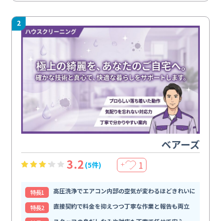
2
ベアーズ
3.2
1
(5件)
＋
高圧洗浄でエアコン内部の空気が変わるほどきれいに
特⻑1
直接契約で料金を抑えつつ丁寧な作業と報告も両立
特⻑2