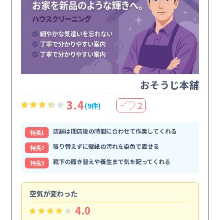
おそうじ本舗
3.4
2
(9件)
＋
店舗は閉店後の時間に合わせて作業してくれる
特⻑1
張り替えずに壁紙の汚れを染色で直せる
特⻑2
靴下の履き替えや養生まで気を配ってくれる
特⻑3
空気が変わった
浴
4.0