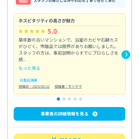
スタッフの身だしなみや対応も丁寧で任せて安心
特⻑3
ホスピタリティの高さが魅力
法
5.0
築年数の古いマンションで、浴室のカビや石鹸カス
会
がひどく、市販品では限界がありお願いしました。
し
スタッフの方は、事前説明からすでにプロらしさを
あ
感...
い...
もっと見る
も
お風呂清掃
ト
投稿日：2025/02/12
投稿者：モリヤマ
投稿日
事業者の詳細情報を見る