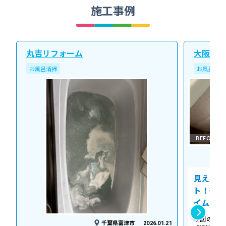
施工事例
丸吉リフォーム
大阪北ク
お風呂清掃
お風呂清掃
BEFORE
見えない
ト！徹底
イム
今回の作業
千葉県富津市
2026.01.21