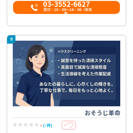
03-3552-6627
受付：10：00～16：00（年末
年...
9
おそうじ革命
-
(-件)
＋