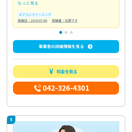
もっと見る
も
エアコンクリーニング
お
投稿日：2024/07/06
投稿者：石原です
投稿日
事業者の詳細情報を見る
料金を見る
042-326-4301
5