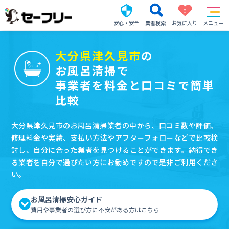
0
安心・安全
業者検索
お気に入り
メニュー
大分県津久見市
の
お風呂清掃で
事業者を料金と口コミで簡単
比較
大分県津久見市のお風呂清掃業者の中から、口コミ数や評価、
修理料金や実績、支払い方法やアフターフォローなどで比較検
討し、自分に合った業者を見つけることができます。納得でき
る業者を自分で選びたい方にお勧めですので是非ご利用くださ
い。
お風呂清掃安心ガイド
費用や事業者の選び方に不安がある方はこちら