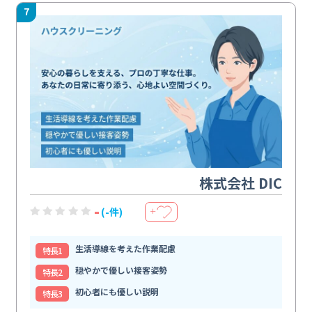
7
株式会社 DIC
-
(-件)
＋
生活導線を考えた作業配慮
特⻑1
穏やかで優しい接客姿勢
特⻑2
初心者にも優しい説明
特⻑3