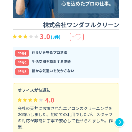
株式会社ワンダフルクリーン
3.0
(3件)
＋
住まいを守るプロ意識
特⻑1
生活空間を尊重する姿勢
特⻑2
細かな気遣いを欠かさない
特⻑3
オフィスが快適に
納
4.0
会社の天井に設置されたエアコンのクリーニングを
浴
お願いしました。初めての利用でしたが、スタッフ
終
の対応が非常に丁寧で安心して任せられました。作
き
業...
し...