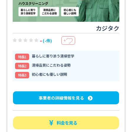
カジタク
-
(-件)
＋
暮らしに寄り添う清掃哲学
特⻑1
清掃品質にこだわる姿勢
特⻑2
初心者にも優しい説明
特⻑3
事業者の詳細情報を見る
料金を見る