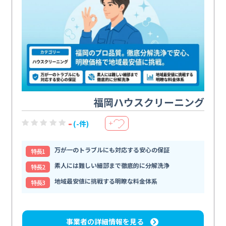
福岡ハウスクリーニング
-
(-件)
＋
万が一のトラブルにも対応する安心の保証
特⻑1
素人には難しい細部まで徹底的に分解洗浄
特⻑2
地域最安値に挑戦する明瞭な料金体系
特⻑3
事業者の詳細情報を見る