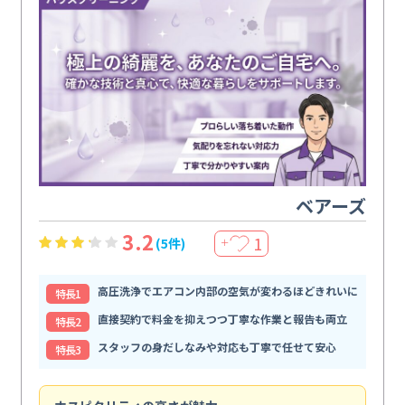
ベアーズ
3.2
1
(5件)
＋
高圧洗浄でエアコン内部の空気が変わるほどきれいに
特⻑1
直接契約で料金を抑えつつ丁寧な作業と報告も両立
特⻑2
スタッフの身だしなみや対応も丁寧で任せて安心
特⻑3