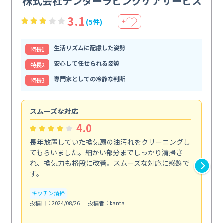
株式会社テンダーラビングケアサービス
3.1
(5件)
＋
生活リズムに配慮した姿勢
特⻑1
安心して任せられる姿勢
特⻑2
専門家としての冷静な判断
特⻑3
スムーズな対応
汚
4.0
長年放置していた換気扇の油汚れをクリーニングし
バ
てもらいました。細かい部分までしっかり清掃さ
な
れ、換気力も格段に改善。スムーズな対応に感謝で
ら
す。
そ...
も
キッチン清掃
投稿日：2024/08/26
投稿者：kanta
ベラ
投稿日