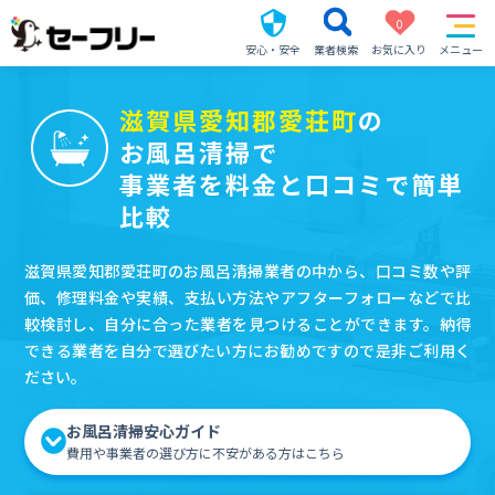
0
安心・安全
業者検索
お気に入り
メニュー
滋賀県愛知郡愛荘町
の
お風呂清掃で
事業者を料金と口コミで簡単
比較
滋賀県愛知郡愛荘町のお風呂清掃業者の中から、口コミ数や評
価、修理料金や実績、支払い方法やアフターフォローなどで比
較検討し、自分に合った業者を見つけることができます。納得
できる業者を自分で選びたい方にお勧めですので是非ご利用く
ださい。
お風呂清掃安心ガイド
費用や事業者の選び方に不安がある方はこちら