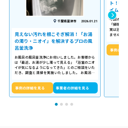
ト！徹底
イム
今回の作業
千葉県富津市
2026.01.21
「掃除して
実は浴槽の
見えない汚れを根こそぎ解消！「お湯
ません。 
「浴槽の裏
の濁り・ニオイ」を解決するプロの風
呂釜洗浄
事例の詳
お風呂の風呂釜洗浄にお伺いしました。お客様から
は「最近、お湯が少し濁って見える」「浴室のニオ
イが気になるようになってきた」とのご相談をいた
だき、調査と清掃を実施いたしました。 お風呂の
浴槽は毎日掃除していても、お湯が循環…
事例の詳細を見る
事業者の詳細を見る