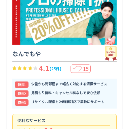
なんでもや
4.1
15
(25件)
＋
少量から汚部屋まで幅広く対応する清掃サービス
特⻑1
見積もり無料・キャンセル料なしで安心依頼
特⻑2
リサイクル配慮と24時間対応で柔軟にサポート
特⻑3
便利なサービス
頼