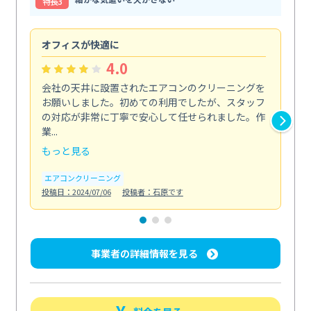
特⻑3
オフィスが快適に
納
4.0
会社の天井に設置されたエアコンのクリーニングを
浴
お願いしました。初めての利用でしたが、スタッフ
終
の対応が非常に丁寧で安心して任せられました。作
き
業...
し...
もっと見る
も
エアコンクリーニング
お
投稿日：2024/07/06
投稿者：石原です
投稿日
事業者の詳細情報を見る