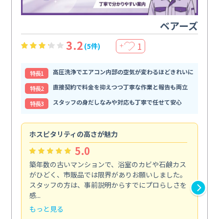
ベアーズ
3.2
1
(5件)
＋
高圧洗浄でエアコン内部の空気が変わるほどきれいに
特⻑1
直接契約で料金を抑えつつ丁寧な作業と報告も両立
特⻑2
スタッフの身だしなみや対応も丁寧で任せて安心
特⻑3
ホスピタリティの高さが魅力
法
5.0
築年数の古いマンションで、浴室のカビや石鹸カス
会
がひどく、市販品では限界がありお願いしました。
し
スタッフの方は、事前説明からすでにプロらしさを
あ
感...
い...
もっと見る
も