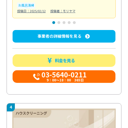
お風呂清掃
ト
投稿日：2025/02/12
投稿者：モリヤマ
投稿日
事業者の詳細情報を見る
料金を見る
03-5640-0211
9：00～18：00 365日
4