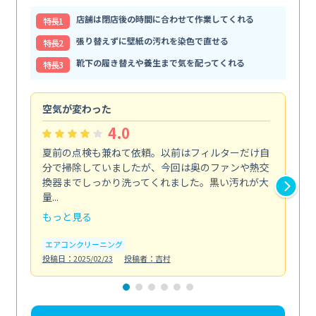
店舗は閉店後の時間に合わせて作業してくれる
特⻑1
張り替えずに壁紙の汚れを染色で直せる
特⻑2
靴下の履き替えや養生まで気を配ってくれる
特⻑3
空気が変わった
浴
4.0
夏前の点検も兼ねて依頼。以前はフィルターだけ自
掃
分で掃除していましたが、今回は奥のファンや熱交
た
換器までしっかり洗ってくれました。黒い汚れが大
キ
量...
安...
もっと見る
も
エアコンクリーニング
お
投稿日：2025/02/23
投稿者：吉村
投稿日