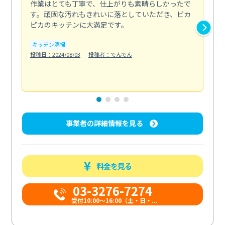
作業はとても丁寧で、仕上がりも素晴らしかったで
ス
す。頑固な汚れもきれいに落としていただき、ピカ
説
ピカのキッチンに大満足です。
の
い...
キッチン清掃
も
投稿日：2024/08/03
投稿者：でんでん
エ
投稿日
事業者の詳細情報を見る
料金を見る
03-3276-7274
受付10:00〜16:00（土・日・...