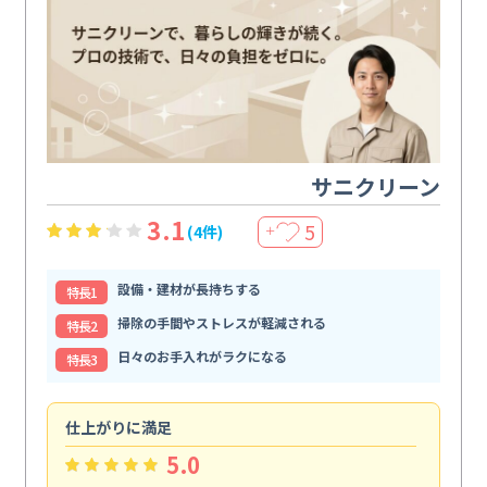
サニクリーン
3.1
5
(4件)
＋
設備・建材が長持ちする
特⻑1
掃除の手間やストレスが軽減される
特⻑2
日々のお手入れがラクになる
特⻑3
仕上がりに満足
親
5.0