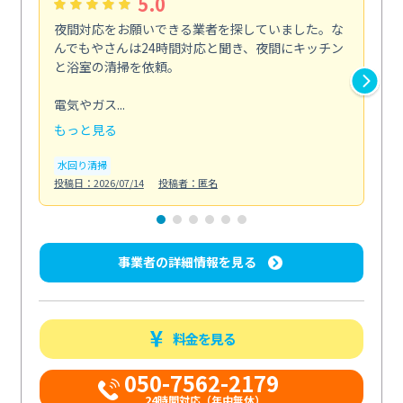
5.0
夜間対応をお願いできる業者を探していました。な
ペ
んでもやさんは24時間対応と聞き、夜間にキッチン
感
と浴室の清掃を依頼。
簡
ど...
電気やガス...
も
もっと見る
エ
投稿日
水回り清掃
投稿日：2026/07/14
投稿者：匿名
事業者の詳細情報を見る
料金を見る
050-7562-2179
24時間対応（年中無休）