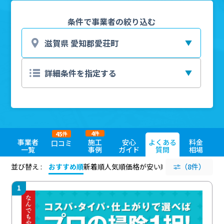
条件で事業者の絞り込む
4
45
件
件
事業者
施工
安心
よくある
料金
口コミ
一覧
事例
ガイド
質問
相場
並び替え :
おすすめ順
新着順
人気順
価格が安い順
評価が高い順
（8件）
評価
1