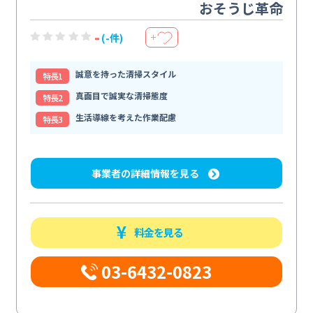
おそうじ革命
-
(-件)
＋
誠意を持った清掃スタイル
特⻑1
真面目で誠実な清掃態度
特⻑2
生活導線を考えた作業配慮
特⻑3
事業者の詳細情報を見る
料金を見る
03-6432-0823