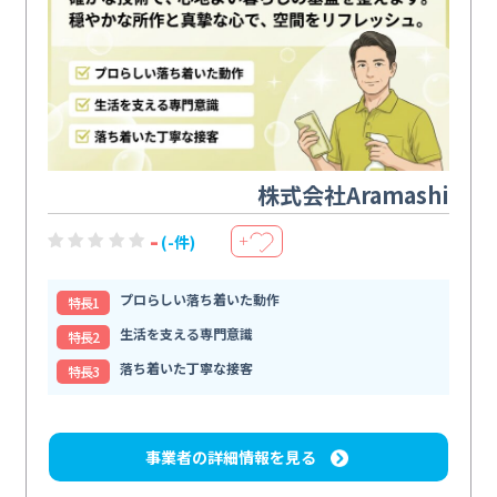
株式会社Aramashi
-
(-件)
＋
プロらしい落ち着いた動作
特⻑1
生活を支える専門意識
特⻑2
落ち着いた丁寧な接客
特⻑3
事業者の詳細情報を見る