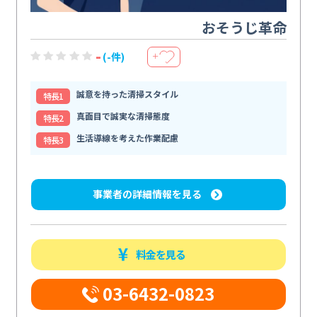
おそうじ革命
-
(-件)
＋
誠意を持った清掃スタイル
特⻑1
真面目で誠実な清掃態度
特⻑2
生活導線を考えた作業配慮
特⻑3
事業者の詳細情報を見る
料金を見る
03-6432-0823