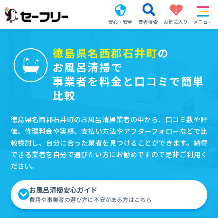
0
安心・安全
業者検索
お気に入り
メニュー
徳島県名西郡石井町
の
お風呂清掃で
事業者を料金と口コミで簡単
比較
徳島県名西郡石井町のお風呂清掃業者の中から、口コミ数や評
価、修理料金や実績、支払い方法やアフターフォローなどで比
較検討し、自分に合った業者を見つけることができます。納得
できる業者を自分で選びたい方にお勧めですので是非ご利用く
ださい。
お風呂清掃安心ガイド
費用や事業者の選び方に不安がある方はこちら