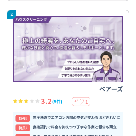
2
ベアーズ
3.2
1
(5件)
＋
高圧洗浄でエアコン内部の空気が変わるほどきれいに
特⻑1
直接契約で料金を抑えつつ丁寧な作業と報告も両立
特⻑2