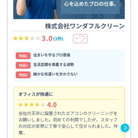
株式会社ワンダフルクリーン
3.0
(3件)
＋
住まいを守るプロ意識
特⻑1
生活空間を尊重する姿勢
特⻑2
細かな気遣いを欠かさない
特⻑3
オフィスが快適に
納
4.0
会社の天井に設置されたエアコンのクリーニングを
浴
お願いしました。初めての利用でしたが、スタッフ
終
の対応が非常に丁寧で安心して任せられました。作
き
業...
し...