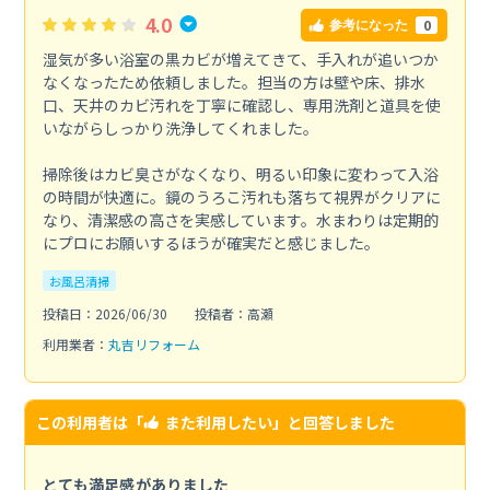
4.0
0
参考になった
湿気が多い浴室の黒カビが増えてきて、手入れが追いつか
なくなったため依頼しました。担当の方は壁や床、排水
口、天井のカビ汚れを丁寧に確認し、専用洗剤と道具を使
いながらしっかり洗浄してくれました。
掃除後はカビ臭さがなくなり、明るい印象に変わって入浴
の時間が快適に。鏡のうろこ汚れも落ちて視界がクリアに
なり、清潔感の高さを実感しています。水まわりは定期的
にプロにお願いするほうが確実だと感じました。
お風呂清掃
投稿日：2026/06/30
投稿者：高瀬
利用業者：
丸吉リフォーム
この利用者は「
また利用したい
」と回答しました
とても満足感がありました