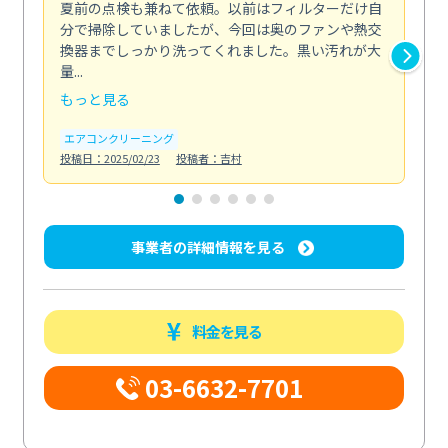
夏前の点検も兼ねて依頼。以前はフィルターだけ自
掃
分で掃除していましたが、今回は奥のファンや熱交
た
換器までしっかり洗ってくれました。黒い汚れが大
キ
量...
安...
もっと見る
も
エアコンクリーニング
お
投稿日：2025/02/23
投稿者：吉村
投稿日
事業者の詳細情報を見る
料金を見る
03-6632-7701