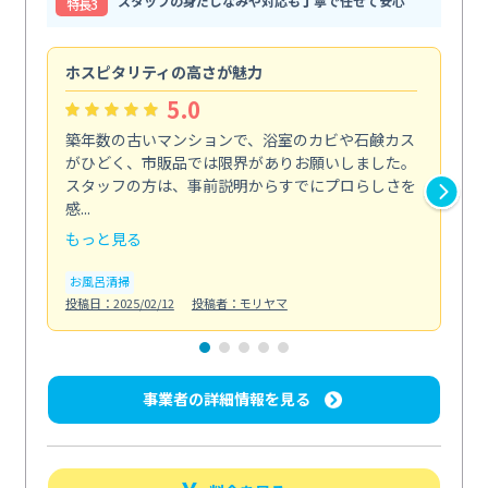
スタッフの身だしなみや対応も丁寧で任せて安心
特⻑3
ホスピタリティの高さが魅力
法
5.0
築年数の古いマンションで、浴室のカビや石鹸カス
会
がひどく、市販品では限界がありお願いしました。
し
スタッフの方は、事前説明からすでにプロらしさを
あ
感...
い...
もっと見る
も
お風呂清掃
ト
投稿日：2025/02/12
投稿者：モリヤマ
投稿日
事業者の詳細情報を見る