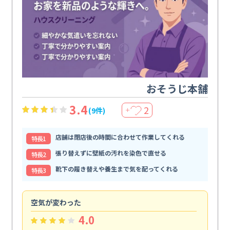
おそうじ本舗
3.4
2
(9件)
＋
店舗は閉店後の時間に合わせて作業してくれる
特⻑1
張り替えずに壁紙の汚れを染色で直せる
特⻑2
靴下の履き替えや養生まで気を配ってくれる
特⻑3
空気が変わった
浴
4.0