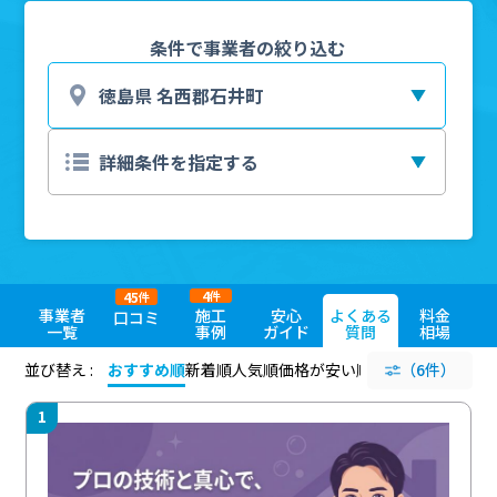
条件で事業者の絞り込む
4
45
件
件
事業者
施工
安心
よくある
料金
口コミ
一覧
事例
ガイド
質問
相場
並び替え :
おすすめ順
新着順
人気順
価格が安い順
評価が高い順
（6件）
評価
1