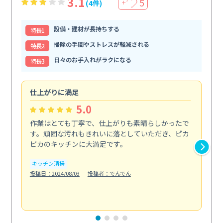
3.1
5
(4件)
＋
設備・建材が長持ちする
特⻑1
掃除の手間やストレスが軽減される
特⻑2
日々のお手入れがラクになる
特⻑3
仕上がりに満足
親
5.0
作業はとても丁寧で、仕上がりも素晴らしかったで
ス
す。頑固な汚れもきれいに落としていただき、ピカ
説
ピカのキッチンに大満足です。
の
い...
キッチン清掃
も
投稿日：2024/08/03
投稿者：でんでん
エ
投稿日