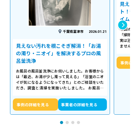
見えない
ト！徹底
イム
今回の作業
千葉県富津市
2026.01.21
「掃除して
実は浴槽の
見えない汚れを根こそぎ解消！「お湯
ません。 
「浴槽の裏
の濁り・ニオイ」を解決するプロの風
呂釜洗浄
事例の詳
お風呂の風呂釜洗浄にお伺いしました。お客様から
は「最近、お湯が少し濁って見える」「浴室のニオ
イが気になるようになってきた」とのご相談をいた
だき、調査と清掃を実施いたしました。 お風呂の
浴槽は毎日掃除していても、お湯が循環…
事例の詳細を見る
事業者の詳細を見る