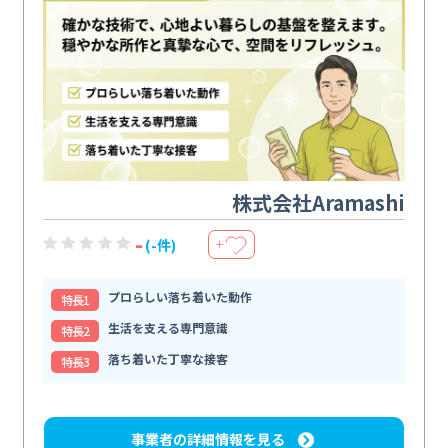
株式会社Aramashi
-
(-件)
＋
プロらしい落ち着いた動作
特⻑1
生活を支える専門意識
特⻑2
落ち着いた丁寧な接客
特⻑3
事業者の詳細情報を見る