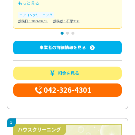
もっと見る
も
エアコンクリーニング
お
投稿日：2024/07/06
投稿者：石原です
投稿日
事業者の詳細情報を見る
料金を見る
042-326-4301
5