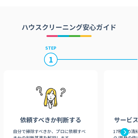
ハウスクリーニング安心ガイド
STEP
1
依頼すべきか
判断する
サービ
自分で掃除すべきか、プロに依頼すべ
17種類の清
きかの判断基準を解説します。
ク/単発の使