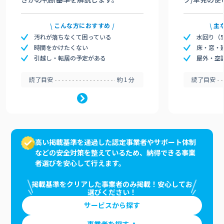
こんな方におすすめ
主
汚れが落ちなくて困っている
水回り（
時間をかけたくない
床・窓・
引越し・転居の予定がある
屋外・空
読了目安
約1分
読了目安
高い掲載基準を通過した認定事業者やサポート体制
などの安全対策を整えているため、納得できる事業
者選びを安心して行えます。
掲載基準をクリアした事業者のみ掲載！安心してお
選びください！
サービスから探す