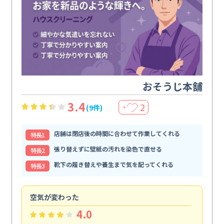
おそうじ本舗
3.4
2
(9件)
＋
店舗は閉店後の時間に合わせて作業してくれる
特⻑1
張り替えずに壁紙の汚れを染色で直せる
特⻑2
靴下の履き替えや養生まで気を配ってくれる
特⻑3
空気が変わった
浴
4.0