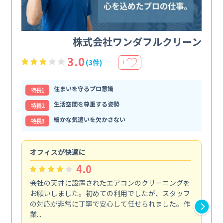
株式会社ワンダフルクリーン
3.0
(3件)
＋
住まいを守るプロ意識
特⻑1
生活空間を尊重する姿勢
特⻑2
細かな気遣いを欠かさない
特⻑3
オフィスが快適に
納
4.0
会社の天井に設置されたエアコンのクリーニングを
浴
お願いしました。初めての利用でしたが、スタッフ
終
の対応が非常に丁寧で安心して任せられました。作
き
業...
し...