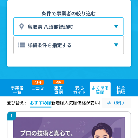
条件で事業者の絞り込む
4
45
件
件
事業者
施工
安心
よくある
料金
口コミ
一覧
事例
ガイド
質問
相場
並び替え :
おすすめ順
新着順
人気順
価格が安い順
評価が高い順
（6件）
評価
1