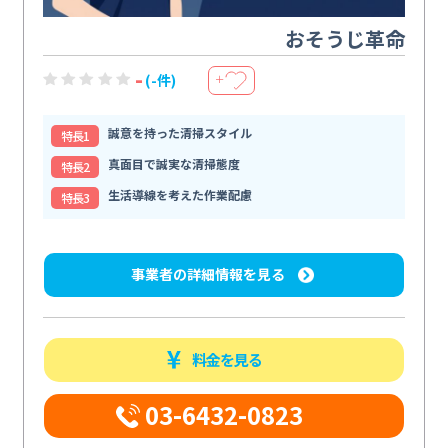
おそうじ革命
-
(-件)
＋
誠意を持った清掃スタイル
特⻑1
真面目で誠実な清掃態度
特⻑2
生活導線を考えた作業配慮
特⻑3
事業者の詳細情報を見る
料金を見る
03-6432-0823