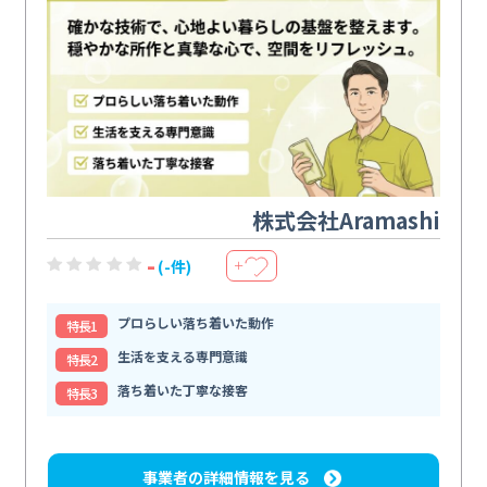
株式会社Aramashi
-
(-件)
＋
プロらしい落ち着いた動作
特⻑1
生活を支える専門意識
特⻑2
落ち着いた丁寧な接客
特⻑3
事業者の詳細情報を見る