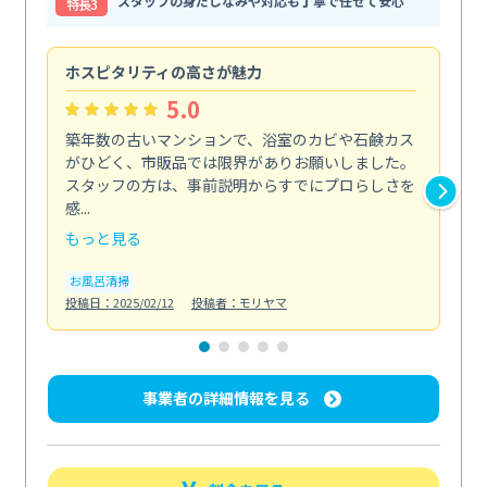
スタッフの身だしなみや対応も丁寧で任せて安心
特⻑3
ホスピタリティの高さが魅力
法
5.0
築年数の古いマンションで、浴室のカビや石鹸カス
会
がひどく、市販品では限界がありお願いしました。
し
スタッフの方は、事前説明からすでにプロらしさを
あ
感...
い...
もっと見る
も
お風呂清掃
ト
投稿日：2025/02/12
投稿者：モリヤマ
投稿日
事業者の詳細情報を見る