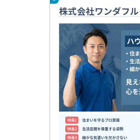
株式会社ワンダフル
特⻑1
住まいを守るプロ意識
特⻑2
生活空間を尊重する姿勢
特⻑3
細かな気遣いを欠かさない