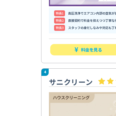
特⻑1
高圧洗浄でエアコン内部の空気が
特⻑2
直接契約で料金を抑えつつ丁寧な
特⻑3
スタッフの身だしなみや対応も丁
料金を見る
4
サニクリーン