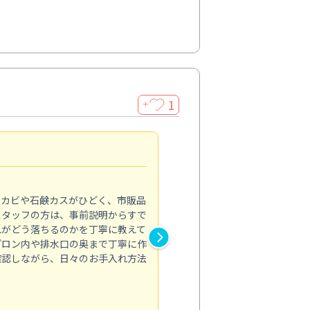
1
＋
法人利用
5.0
のカビや石鹸カスがひどく、市販品
会社のトイレと洗面台清掃をス
スタッフの方は、事前説明からすで
てはオフィス対応が雑なところ
れがどう落ちるのかを丁寧に教えて
なみから言葉遣い、作業マナー
プロン内や排水口の奥まで丁寧に作
心して任せられました。
確認しながら、日々のお手入れ方法
トイレ清掃
投稿日：2024/09/09
投