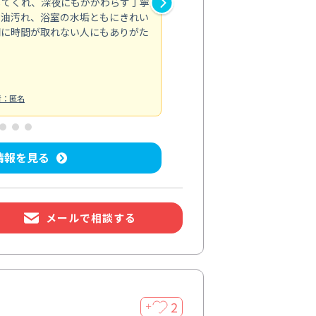
してくれ、深夜にもかかわらず丁寧
が行き届かず気になっていた場
の油汚れ、浴室の水垢ともにきれい
適。頼んで正解でした。
間に時間が取れない人にもありがた
エアコンクリーニング
投稿日：2026/
者：匿名
情報を見る
メールで相談する
2
＋