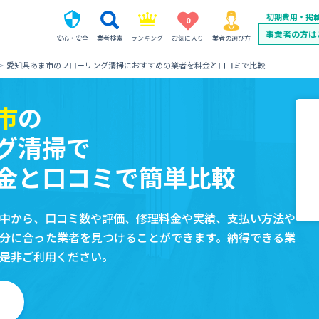
初期費用・掲
0
事業者の方は
安心・安全
業者検索
ランキング
お気に入り
業者の選び方
愛知県あま市のフローリング清掃におすすめの業者を料金と口コミで比較
市
の
グ清掃で
金と口コミで簡単比較
中から、口コミ数や評価、修理料金や実績、支払い方法や
分に合った業者を見つけることができます。納得できる業
是非ご利用ください。