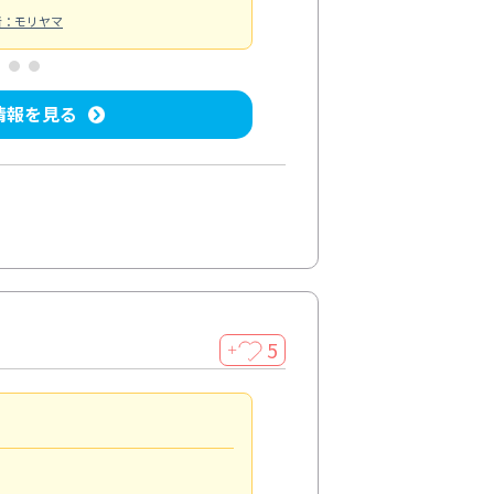
者：モリヤマ
情報を見る
5
＋
親切で丁寧な作業
5.0