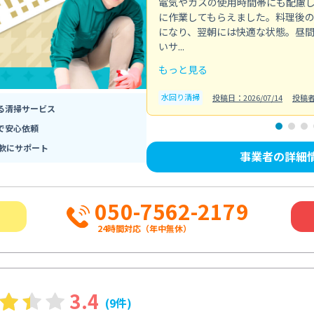
電気やガスの使用時間帯にも配慮
に作業してもらえました。料理後
になり、翌朝には快適な状態。昼
いサ...
もっと見る
水回り清掃
投稿日：2026/07/14
投稿
る清掃サービス
で安心依頼
軟にサポート
事業者の詳細
050-7562-2179
24時間対応（年中無休）
3.4
(9件)