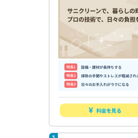
特⻑1
設備・建材が長持ちする
特⻑2
掃除の手間やストレスが軽減され
特⻑3
日々のお手入れがラクになる
料金を見る
5