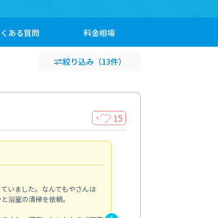
よくある
質問
料金
相場
絞り込み
（13件）
15
＋
頼んで良かったです
5.0
していました。なんでもやさんは
ペットと暮らしていて、埃や毛
ンと浴室の清掃を依頼。
エアコンと一緒に床や窓まわり
ホコリがほとんどなくなり、部