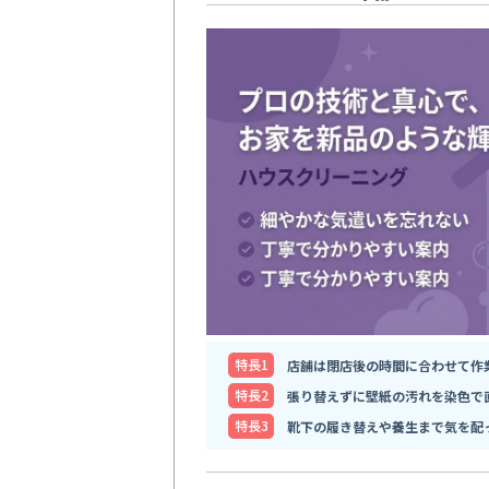
特⻑1
店舗は閉店後の時間に合わせて作
特⻑2
張り替えずに壁紙の汚れを染色で
特⻑3
靴下の履き替えや養生まで気を配