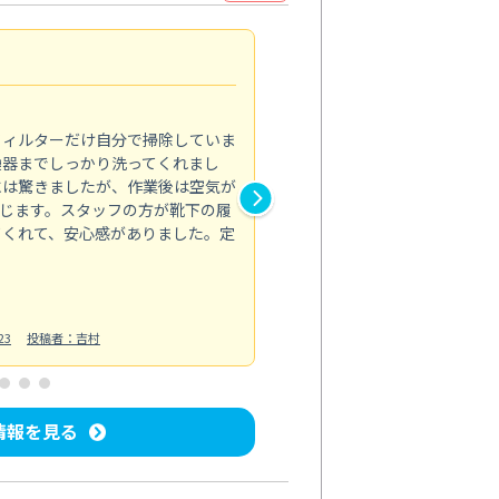
浴室が明るく
5.0
フィルターだけ自分で掃除していま
掃除しても取れなかったカビや
換器までしっかり洗ってくれまし
がプロ。浴室が明るく感じるほ
には驚きましたが、作業後は空気が
の説明も丁寧で安心できました
じます。スタッフの方が靴下の履
と気分も全然違います。
てくれて、安心感がありました。定
お風呂清掃
投稿日：2025/02/12
投
23
投稿者：吉村
情報を見る