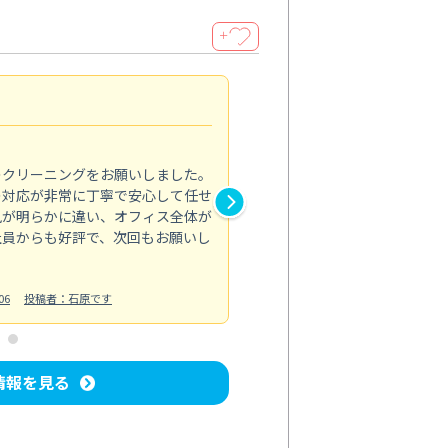
＋
納得のサービス
5.0
のクリーニングをお願いしました。
浴室の清掃を依頼しました。ス
の対応が非常に丁寧で安心して任せ
もスムーズに進行。頑固な汚れ
風が明らかに違い、オフィス全体が
生まれ変わりました。料金も納
社員からも好評で、次回もお願いし
ています。
お風呂清掃
投稿日：2024/06/18
投
06
投稿者：石原です
情報を見る