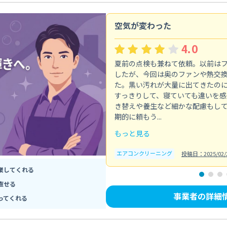
空気が変わった
4.0
夏前の点検も兼ねて依頼。以前は
したが、今回は奥のファンや熱交
た。黒い汚れが大量に出てきたの
すっきりして、寝ていても違いを感
き替えや養生など細かな配慮もし
期的に頼もう...
もっと見る
エアコンクリーニング
投稿日：2025/02/
業してくれる
直せる
事業者の詳細
ってくれる