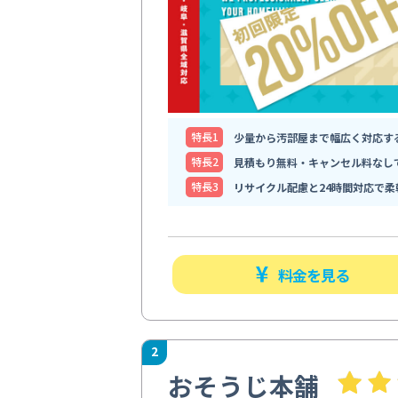
特⻑1
少量から汚部屋まで幅広く対応す
特⻑2
見積もり無料・キャンセル料なし
特⻑3
リサイクル配慮と24時間対応で柔
料金を見る
2
おそうじ本舗