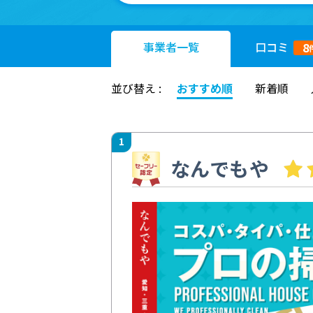
事業者
一覧
口コミ
8
並び替え :
おすすめ順
新着順
1
なんでもや