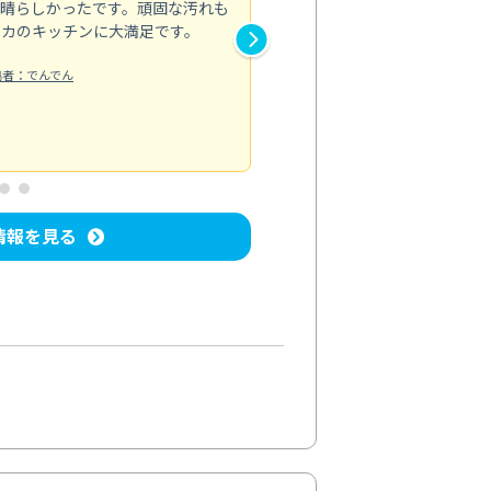
素晴らしかったです。頑固な汚れも
スタッフの方は非常に親切で、
ピカのキッチンに大満足です。
き安心感がありました。エアコ
り快適に感じています。丁寧な
稿者：でんでん
エアコンクリーニング
投稿日：2024/
情報を見る