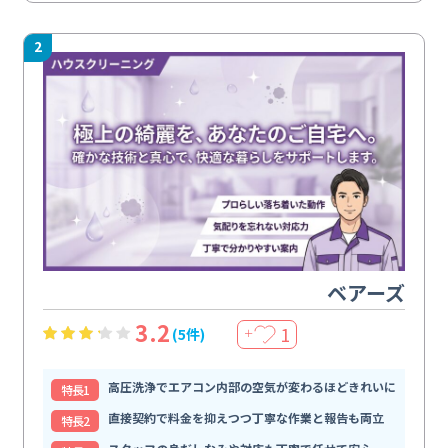
2
ベアーズ
3.2
1
(5件)
＋
高圧洗浄でエアコン内部の空気が変わるほどきれいに
特⻑1
直接契約で料金を抑えつつ丁寧な作業と報告も両立
特⻑2