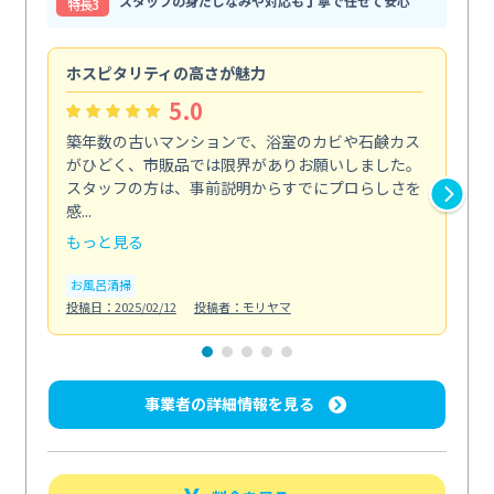
スタッフの身だしなみや対応も丁寧で任せて安心
特⻑3
ホスピタリティの高さが魅力
法
5.0
築年数の古いマンションで、浴室のカビや石鹸カス
会
がひどく、市販品では限界がありお願いしました。
し
スタッフの方は、事前説明からすでにプロらしさを
あ
感...
い...
もっと見る
も
お風呂清掃
ト
投稿日：2025/02/12
投稿者：モリヤマ
投稿日
事業者の詳細情報を見る