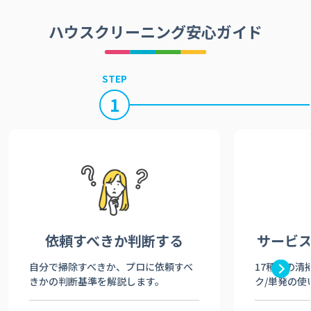
ハウスクリーニング安心ガイド
STEP
1
依頼すべきか
判断する
サービ
自分で掃除すべきか、プロに依頼すべ
17種類の清
きかの判断基準を解説します。
ク/単発の使