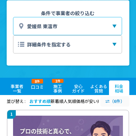
条件で事業者の絞り込む
1
8
件
件
事業者
施工
安心
よくある
料金
口コミ
一覧
事例
ガイド
質問
相場
並び替え :
おすすめ順
新着順
人気順
価格が安い順
評価が高い順
（6件）
評価
1