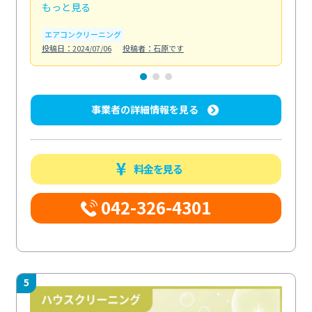
もっと見る
も
エアコンクリーニング
お
投稿日：2024/07/06
投稿者：石原です
投稿日
事業者の詳細情報を見る
料金を見る
042-326-4301
5