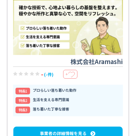
株式会社Aramashi
-
(-件)
＋
プロらしい落ち着いた動作
特⻑1
生活を支える専門意識
特⻑2
落ち着いた丁寧な接客
特⻑3
事業者の詳細情報を見る