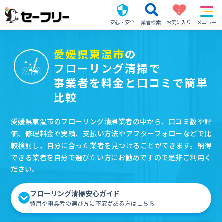
0
安心・安全
業者検索
お気に入り
メニュー
愛媛県東温市
の
フローリング清掃で
事業者を料金と口コミで簡単
比較
愛媛県東温市のフローリング清掃業者の中から、口コミ数や評
価、修理料金や実績、支払い方法やアフターフォローなどで比
較検討し、自分に合った業者を見つけることができます。納得
できる業者を自分で選びたい方にお勧めですので是非ご利用く
ださい。
フローリング清掃安心ガイド
費用や事業者の選び方に不安がある方はこちら