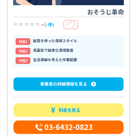
おそうじ革命
-
(-件)
＋
誠意を持った清掃スタイル
特⻑1
真面目で誠実な清掃態度
特⻑2
生活導線を考えた作業配慮
特⻑3
事業者の詳細情報を見る
料金を見る
03-6432-0823