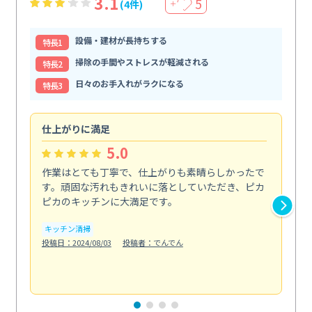
3.1
5
(4件)
＋
設備・建材が長持ちする
特⻑1
掃除の手間やストレスが軽減される
特⻑2
日々のお手入れがラクになる
特⻑3
仕上がりに満足
親
5.0
作業はとても丁寧で、仕上がりも素晴らしかったで
ス
す。頑固な汚れもきれいに落としていただき、ピカ
説
ピカのキッチンに大満足です。
の
い...
キッチン清掃
も
投稿日：2024/08/03
投稿者：でんでん
エ
投稿日