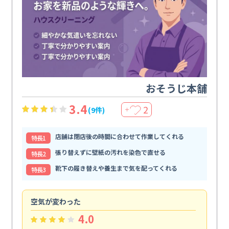
おそうじ本舗
3.4
2
(9件)
＋
店舗は閉店後の時間に合わせて作業してくれる
特⻑1
張り替えずに壁紙の汚れを染色で直せる
特⻑2
靴下の履き替えや養生まで気を配ってくれる
特⻑3
空気が変わった
浴
4.0