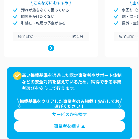
こんな方におすすめ
主
汚れが落ちなくて困っている
水回り（
時間をかけたくない
床・窓・
引越し・転居の予定がある
屋外・空
読了目安
約1分
読了目安
高い掲載基準を通過した認定事業者やサポート体制
などの安全対策を整えているため、納得できる事業
者選びを安心して行えます。
掲載基準をクリアした事業者のみ掲載！安心してお
選びください！
サービスから探す
事業者を探す