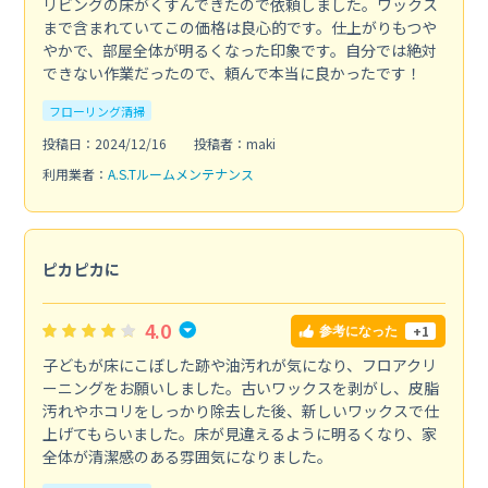
リビングの床がくすんできたので依頼しました。ワックス
まで含まれていてこの価格は良心的です。仕上がりもつや
やかで、部屋全体が明るくなった印象です。自分では絶対
できない作業だったので、頼んで本当に良かったです！
フローリング清掃
投稿日：2024/12/16
投稿者：maki
利用業者：
A.S.Tルームメンテナンス
ピカピカに
4.0
+1
参考になった
子どもが床にこぼした跡や油汚れが気になり、フロアクリ
ーニングをお願いしました。古いワックスを剥がし、皮脂
汚れやホコリをしっかり除去した後、新しいワックスで仕
上げてもらいました。床が見違えるように明るくなり、家
全体が清潔感のある雰囲気になりました。