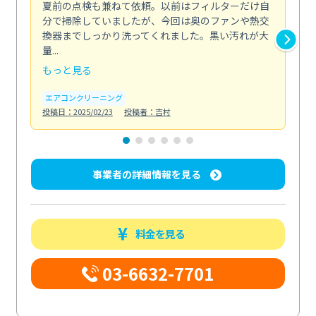
夏前の点検も兼ねて依頼。以前はフィルターだけ自
掃
分で掃除していましたが、今回は奥のファンや熱交
た
換器までしっかり洗ってくれました。黒い汚れが大
キ
量...
安...
もっと見る
も
エアコンクリーニング
お
投稿日：2025/02/23
投稿者：吉村
投稿日
事業者の詳細情報を見る
料金を見る
03-6632-7701