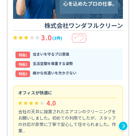
株式会社ワンダフルクリーン
3.0
(3件)
＋
住まいを守るプロ意識
特⻑1
生活空間を尊重する姿勢
特⻑2
細かな気遣いを欠かさない
特⻑3
オフィスが快適に
納
4.0
会社の天井に設置されたエアコンのクリーニングを
浴
お願いしました。初めての利用でしたが、スタッフ
終
の対応が非常に丁寧で安心して任せられました。作
き
業...
し...