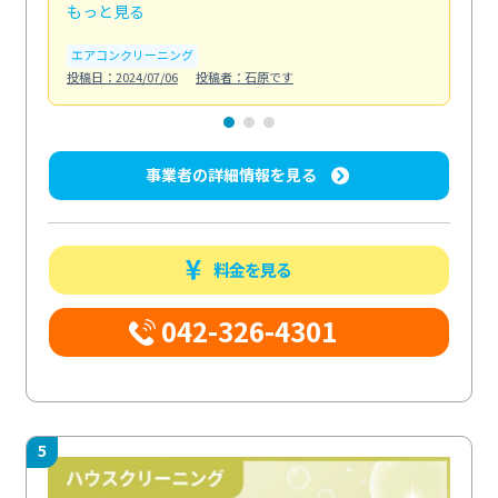
もっと見る
も
エアコンクリーニング
お
投稿日：2024/07/06
投稿者：石原です
投稿日
事業者の詳細情報を見る
料金を見る
042-326-4301
5