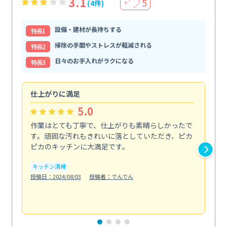
3.1
5
(4件)
＋
設備・建材が長持ちする
特⻑1
掃除の手間やストレスが軽減される
特⻑2
日々のお手入れがラクになる
特⻑3
仕上がりに満足
親
5.0
作業はとても丁寧で、仕上がりも素晴らしかったで
ス
す。頑固な汚れもきれいに落としていただき、ピカ
説
ピカのキッチンに大満足です。
の
い...
キッチン清掃
も
投稿日：2024/08/03
投稿者：でんでん
エ
投稿日