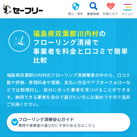
0
安心・安全
業者検索
お気に入り
メニュー
福島県双葉郡川内村
の
フローリング清掃で
事業者を料金と口コミで簡単
比較
福島県双葉郡川内村のフローリング清掃業者の中から、口コミ
数や評価、修理料金や実績、支払い方法やアフターフォローな
どで比較検討し、自分に合った業者を見つけることができま
す。納得できる業者を自分で選びたい方にお勧めですので是非
ご利用ください。
フローリング清掃安心ガイド
費用や事業者の選び方に不安がある方はこちら