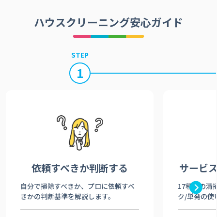
ハウスクリーニング安心ガイド
STEP
1
依頼すべきか
判断する
サービ
自分で掃除すべきか、プロに依頼すべ
17種類の清
きかの判断基準を解説します。
ク/単発の使