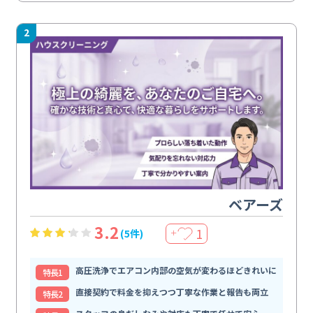
2
ベアーズ
3.2
1
(5件)
＋
高圧洗浄でエアコン内部の空気が変わるほどきれいに
特⻑1
直接契約で料金を抑えつつ丁寧な作業と報告も両立
特⻑2