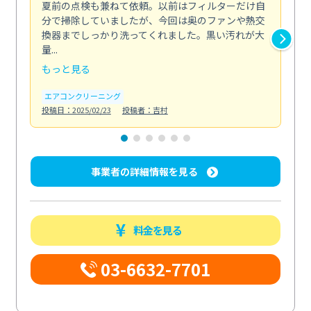
夏前の点検も兼ねて依頼。以前はフィルターだけ自
掃
分で掃除していましたが、今回は奥のファンや熱交
た
換器までしっかり洗ってくれました。黒い汚れが大
キ
量...
安...
もっと見る
も
エアコンクリーニング
お
投稿日：2025/02/23
投稿者：吉村
投稿日
事業者の詳細情報を見る
料金を見る
03-6632-7701