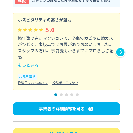
スタッフの身だしなみや対応も丁寧で任せて安心
特⻑3
ホスピタリティの高さが魅力
法
5.0
築年数の古いマンションで、浴室のカビや石鹸カス
会
がひどく、市販品では限界がありお願いしました。
し
スタッフの方は、事前説明からすでにプロらしさを
あ
感...
い...
もっと見る
も
お風呂清掃
ト
投稿日：2025/02/12
投稿者：モリヤマ
投稿日
事業者の詳細情報を見る