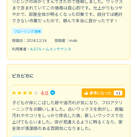
リビングの床がくすんできたので依頼しました。ワックス
まで含まれていてこの価格は良心的です。仕上がりもつや
やかで、部屋全体が明るくなった印象です。自分では絶対
できない作業だったので、頼んで本当に良かったです！
フローリング清掃
投稿日：2024/12/16
投稿者：maki
利用業者：
A.S.Tルームメンテナンス
ピカピカに
4.0
+1
参考になった
子どもが床にこぼした跡や油汚れが気になり、フロアクリ
ーニングをお願いしました。古いワックスを剥がし、皮脂
汚れやホコリをしっかり除去した後、新しいワックスで仕
上げてもらいました。床が見違えるように明るくなり、家
全体が清潔感のある雰囲気になりました。