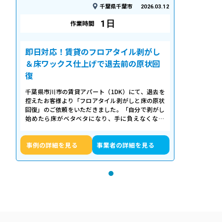
千葉県千葉市
2026.03.12
1日
作業時間
即日対応！賃貸のフロアタイル剥がし
＆床ワックス仕上げで退去前の原状回
復
千葉県市川市の賃貸アパート（1DK）にて、退去を
控えたお客様より「フロアタイル剥がしと床の原状
回復」のご依頼をいただきました。「自分で剥がし
始めたら床がベタベタになり、手に負えなくなっ
た」「退去期限が迫っていて時間がない…
事例の詳細を見る
事業者の詳細を見る