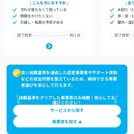
こんな方におすすめ
主
汚れが落ちなくて困っている
水回り（
時間をかけたくない
床・窓・
引越し・転居の予定がある
屋外・空
読了目安
約1分
読了目安
高い掲載基準を通過した認定事業者やサポート体制
などの安全対策を整えているため、納得できる事業
者選びを安心して行えます。
掲載基準をクリアした事業者のみ掲載！安心してお
選びください！
サービスから探す
事業者を探す