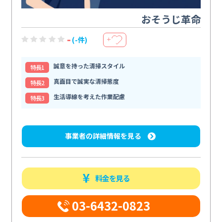
おそうじ革命
-
(-件)
＋
誠意を持った清掃スタイル
特⻑1
真面目で誠実な清掃態度
特⻑2
生活導線を考えた作業配慮
特⻑3
事業者の詳細情報を見る
料金を見る
03-6432-0823