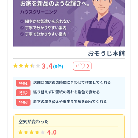
おそうじ本舗
3.4
2
(9件)
＋
店舗は閉店後の時間に合わせて作業してくれる
特⻑1
張り替えずに壁紙の汚れを染色で直せる
特⻑2
靴下の履き替えや養生まで気を配ってくれる
特⻑3
空気が変わった
浴
4.0