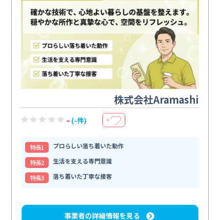
株式会社Aramashi
-
(-件)
＋
プロらしい落ち着いた動作
特⻑1
生活を支える専門意識
特⻑2
落ち着いた丁寧な接客
特⻑3
事業者の詳細情報を見る