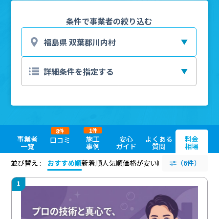
条件で事業者の絞り込む
1
8
件
件
事業者
施工
安心
よくある
料金
口コミ
一覧
事例
ガイド
質問
相場
並び替え :
おすすめ順
新着順
人気順
価格が安い順
評価が高い順
（6件）
評価
1