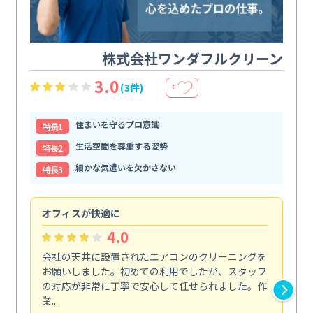
株式会社ワンダフルクリーン
3.0
(3件)
＋
住まいを守るプロ意識
特⻑1
生活空間を尊重する姿勢
特⻑2
細かな気遣いを欠かさない
特⻑3
オフィスが快適に
納
4.0
会社の天井に設置されたエアコンのクリーニングを
浴
お願いしました。初めての利用でしたが、スタッフ
終
の対応が非常に丁寧で安心して任せられました。作
き
業...
し...