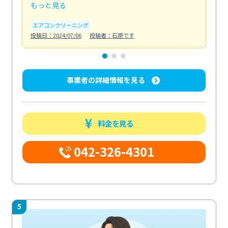
もっと見る
も
エアコンクリーニング
お
投稿日：2024/07/06
投稿者：石原です
投稿日
事業者の詳細情報を見る
料金を見る
042-326-4301
5