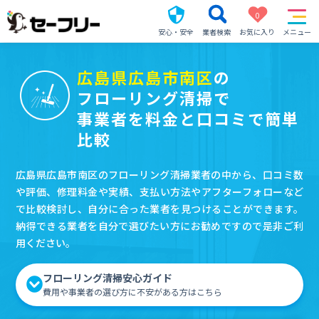
0
安心・安全
業者検索
お気に入り
メニュー
広島県広島市南区
の
フローリング清掃で
事業者を料金と口コミで簡単
比較
広島県広島市南区のフローリング清掃業者の中から、口コミ数
や評価、修理料金や実績、支払い方法やアフターフォローなど
で比較検討し、自分に合った業者を見つけることができます。
納得できる業者を自分で選びたい方にお勧めですので是非ご利
用ください。
フローリング清掃安心ガイド
費用や事業者の選び方に不安がある方はこちら