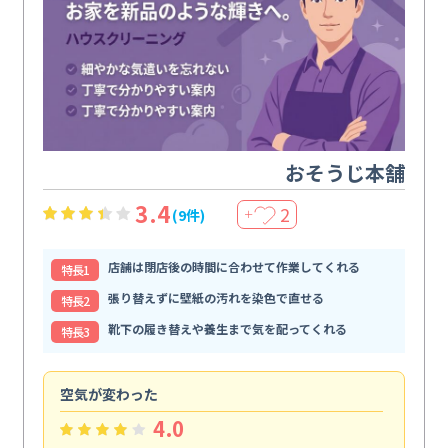
おそうじ本舗
3.4
2
(9件)
＋
店舗は閉店後の時間に合わせて作業してくれる
特⻑1
張り替えずに壁紙の汚れを染色で直せる
特⻑2
靴下の履き替えや養生まで気を配ってくれる
特⻑3
空気が変わった
浴
4.0