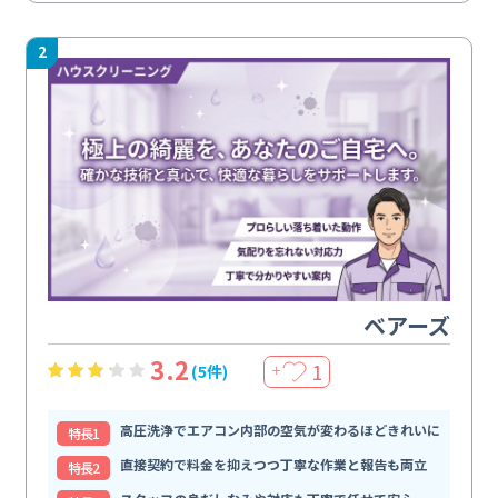
2
ベアーズ
3.2
1
(5件)
＋
高圧洗浄でエアコン内部の空気が変わるほどきれいに
特⻑1
直接契約で料金を抑えつつ丁寧な作業と報告も両立
特⻑2