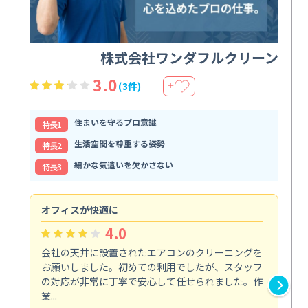
株式会社ワンダフルクリーン
3.0
(3件)
＋
住まいを守るプロ意識
特⻑1
生活空間を尊重する姿勢
特⻑2
細かな気遣いを欠かさない
特⻑3
オフィスが快適に
納
4.0
会社の天井に設置されたエアコンのクリーニングを
浴
お願いしました。初めての利用でしたが、スタッフ
終
の対応が非常に丁寧で安心して任せられました。作
き
業...
し...