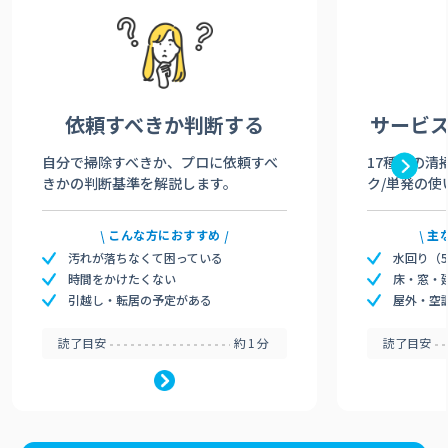
依頼すべきか
判断する
サービ
自分で掃除すべきか、プロに依頼すべ
17種類の清
きかの判断基準を解説します。
ク/単発の使
こんな方におすすめ
主
汚れが落ちなくて困っている
水回り（
時間をかけたくない
床・窓・
引越し・転居の予定がある
屋外・空
読了目安
約1分
読了目安