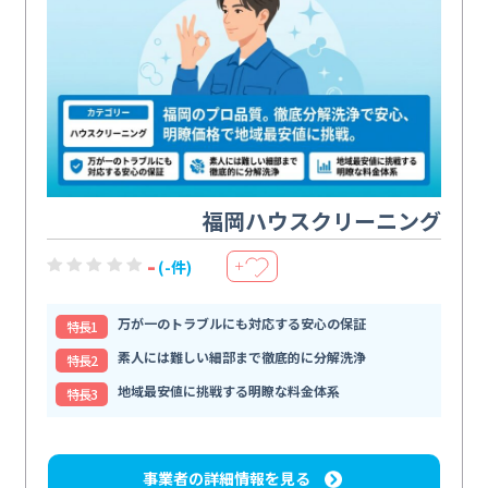
福岡ハウスクリーニング
-
(-件)
＋
万が一のトラブルにも対応する安心の保証
特⻑1
素人には難しい細部まで徹底的に分解洗浄
特⻑2
地域最安値に挑戦する明瞭な料金体系
特⻑3
事業者の詳細情報を見る