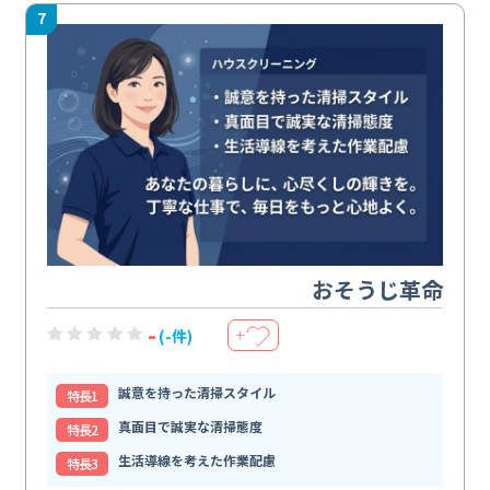
7
おそうじ革命
-
(-件)
＋
誠意を持った清掃スタイル
特⻑1
真面目で誠実な清掃態度
特⻑2
生活導線を考えた作業配慮
特⻑3