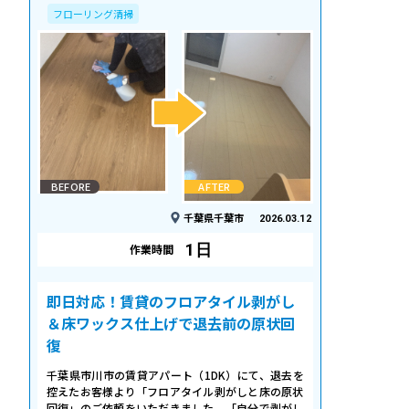
フローリング清掃
BEFORE
AFTER
千葉県千葉市
2026.03.12
1日
作業時間
即日対応！賃貸のフロアタイル剥がし
＆床ワックス仕上げで退去前の原状回
復
千葉県市川市の賃貸アパート（1DK）にて、退去を
控えたお客様より「フロアタイル剥がしと床の原状
回復」のご依頼をいただきました。「自分で剥がし