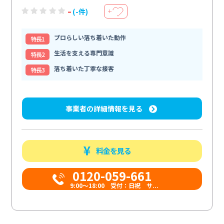
-
(-件)
＋
プロらしい落ち着いた動作
特⻑1
生活を支える専門意識
特⻑2
落ち着いた丁寧な接客
特⻑3
事業者の詳細情報を見る
料金を見る
0120-059-661
9:00〜18:00 受付：日祝 サ...