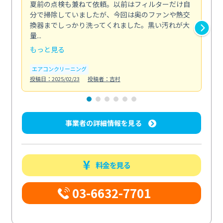
夏前の点検も兼ねて依頼。以前はフィルターだけ自
掃
分で掃除していましたが、今回は奥のファンや熱交
た
換器までしっかり洗ってくれました。黒い汚れが大
キ
量...
安...
もっと見る
も
エアコンクリーニング
お
投稿日：2025/02/23
投稿者：吉村
投稿日
事業者の詳細情報を見る
料金を見る
03-6632-7701