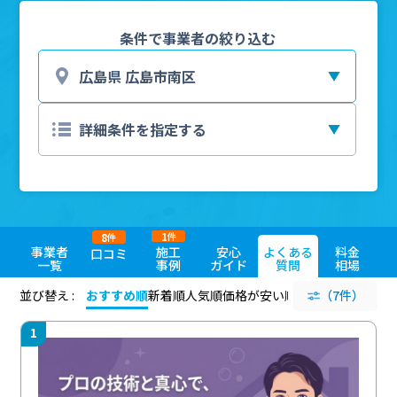
条件で事業者の絞り込む
1
8
件
件
事業者
施工
安心
よくある
料金
口コミ
一覧
事例
ガイド
質問
相場
並び替え :
おすすめ順
新着順
人気順
価格が安い順
評価が高い順
（7件）
評価
1