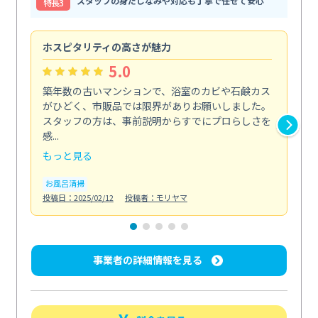
スタッフの身だしなみや対応も丁寧で任せて安心
特⻑3
ホスピタリティの高さが魅力
法
5.0
築年数の古いマンションで、浴室のカビや石鹸カス
会
がひどく、市販品では限界がありお願いしました。
し
スタッフの方は、事前説明からすでにプロらしさを
あ
感...
い...
もっと見る
も
お風呂清掃
ト
投稿日：2025/02/12
投稿者：モリヤマ
投稿日
事業者の詳細情報を見る