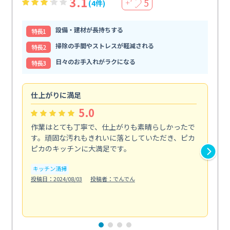
3.1
5
(4件)
＋
設備・建材が長持ちする
特⻑1
掃除の手間やストレスが軽減される
特⻑2
日々のお手入れがラクになる
特⻑3
仕上がりに満足
親
5.0
作業はとても丁寧で、仕上がりも素晴らしかったで
ス
す。頑固な汚れもきれいに落としていただき、ピカ
説
ピカのキッチンに大満足です。
の
い...
キッチン清掃
も
投稿日：2024/08/03
投稿者：でんでん
エ
投稿日