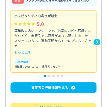
スタッフの身だしなみや対応も丁寧で任せて安心
特⻑3
ホスピタリティの高さが魅力
法
5.0
築年数の古いマンションで、浴室のカビや石鹸カス
会
がひどく、市販品では限界がありお願いしました。
し
スタッフの方は、事前説明からすでにプロらしさを
あ
感...
い...
もっと見る
も
お風呂清掃
ト
投稿日：2025/02/12
投稿者：モリヤマ
投稿日
事業者の詳細情報を見る