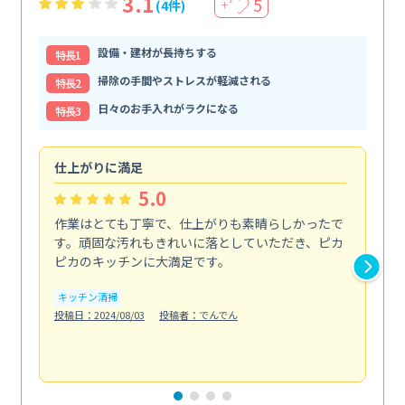
3.1
5
(4件)
＋
設備・建材が長持ちする
特⻑1
掃除の手間やストレスが軽減される
特⻑2
日々のお手入れがラクになる
特⻑3
仕上がりに満足
親
5.0
作業はとても丁寧で、仕上がりも素晴らしかったで
ス
す。頑固な汚れもきれいに落としていただき、ピカ
説
ピカのキッチンに大満足です。
の
い...
キッチン清掃
も
投稿日：2024/08/03
投稿者：でんでん
エ
投稿日