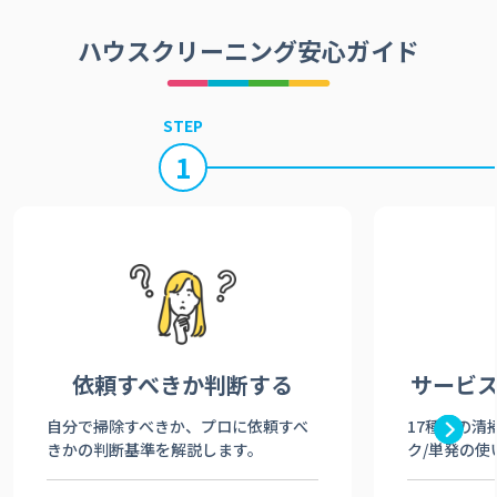
ハウスクリーニング安心ガイド
STEP
1
依頼すべきか
判断する
サービ
自分で掃除すべきか、プロに依頼すべ
17種類の清
きかの判断基準を解説します。
ク/単発の使