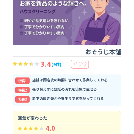
おそうじ本舗
3.4
2
(9件)
＋
店舗は閉店後の時間に合わせて作業してくれる
特⻑1
張り替えずに壁紙の汚れを染色で直せる
特⻑2
靴下の履き替えや養生まで気を配ってくれる
特⻑3
空気が変わった
浴
4.0