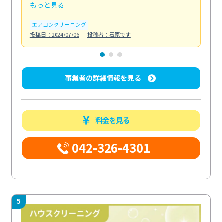
もっと見る
も
エアコンクリーニング
お
投稿日：2024/07/06
投稿者：石原です
投稿日
事業者の詳細情報を見る
料金を見る
042-326-4301
5