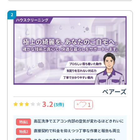
2
ベアーズ
3.2
1
(5件)
＋
高圧洗浄でエアコン内部の空気が変わるほどきれいに
特⻑1
直接契約で料金を抑えつつ丁寧な作業と報告も両立
特⻑2