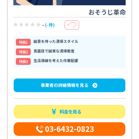
おそうじ革命
-
(-件)
＋
誠意を持った清掃スタイル
特⻑1
真面目で誠実な清掃態度
特⻑2
生活導線を考えた作業配慮
特⻑3
事業者の詳細情報を見る
料金を見る
03-6432-0823