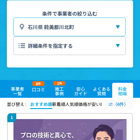
条件で事業者の絞り込む
1
8
件
件
事業者
施工
安心
よくある
料金
口コミ
一覧
事例
ガイド
質問
相場
並び替え :
おすすめ順
新着順
人気順
価格が安い順
評価が高い順
（6件）
評価
1