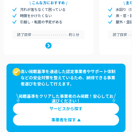
こんな方におすすめ
主
汚れが落ちなくて困っている
水回り（
時間をかけたくない
床・窓・
引越し・転居の予定がある
屋外・空
読了目安
約1分
読了目安
高い掲載基準を通過した認定事業者やサポート体制
などの安全対策を整えているため、納得できる事業
者選びを安心して行えます。
掲載基準をクリアした事業者のみ掲載！安心してお
選びください！
サービスから探す
事業者を探す