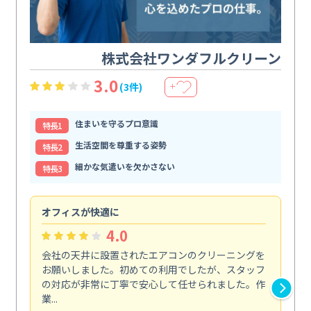
株式会社ワンダフルクリーン
3.0
(3件)
＋
住まいを守るプロ意識
特⻑1
生活空間を尊重する姿勢
特⻑2
細かな気遣いを欠かさない
特⻑3
オフィスが快適に
納
4.0
会社の天井に設置されたエアコンのクリーニングを
浴
お願いしました。初めての利用でしたが、スタッフ
終
の対応が非常に丁寧で安心して任せられました。作
き
業...
し...