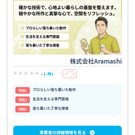
株式会社Aramashi
-
(-件)
＋
プロらしい落ち着いた動作
特⻑1
生活を支える専門意識
特⻑2
落ち着いた丁寧な接客
特⻑3
事業者の詳細情報を見る