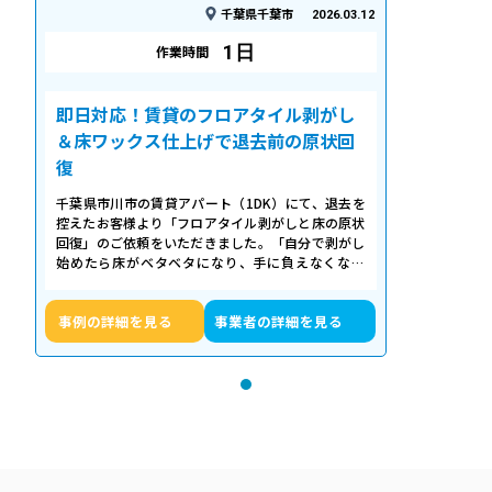
千葉県千葉市
2026.03.12
1日
作業時間
即日対応！賃貸のフロアタイル剥がし
＆床ワックス仕上げで退去前の原状回
復
千葉県市川市の賃貸アパート（1DK）にて、退去を
控えたお客様より「フロアタイル剥がしと床の原状
回復」のご依頼をいただきました。「自分で剥がし
始めたら床がベタベタになり、手に負えなくなっ
た」「退去期限が迫っていて時間がない…
事例の詳細を見る
事業者の詳細を見る