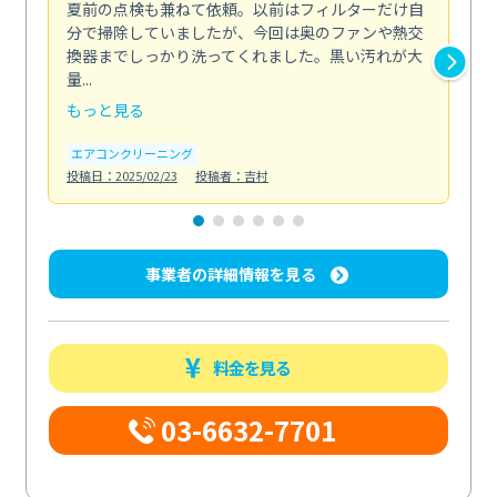
夏前の点検も兼ねて依頼。以前はフィルターだけ自
掃
分で掃除していましたが、今回は奥のファンや熱交
た
換器までしっかり洗ってくれました。黒い汚れが大
キ
量...
安...
もっと見る
も
エアコンクリーニング
お
投稿日：2025/02/23
投稿者：吉村
投稿日
事業者の詳細情報を見る
料金を見る
03-6632-7701