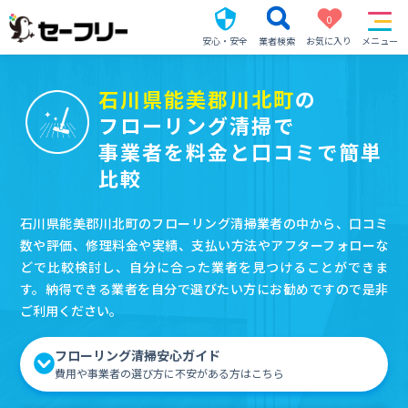
0
安心・安全
業者検索
お気に入り
メニュー
石川県能美郡川北町
の
フローリング清掃で
事業者を料金と口コミで簡単
比較
石川県能美郡川北町のフローリング清掃業者の中から、口コミ
数や評価、修理料金や実績、支払い方法やアフターフォローな
どで比較検討し、自分に合った業者を見つけることができま
す。納得できる業者を自分で選びたい方にお勧めですので是非
ご利用ください。
フローリング清掃安心ガイド
費用や事業者の選び方に不安がある方はこちら