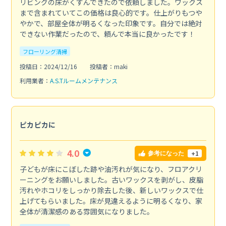
リビングの床がくすんできたので依頼しました。ワックス
まで含まれていてこの価格は良心的です。仕上がりもつや
やかで、部屋全体が明るくなった印象です。自分では絶対
できない作業だったので、頼んで本当に良かったです！
フローリング清掃
投稿日：2024/12/16
投稿者：maki
利用業者：
A.S.Tルームメンテナンス
ピカピカに
4.0
+1
参考になった
子どもが床にこぼした跡や油汚れが気になり、フロアクリ
ーニングをお願いしました。古いワックスを剥がし、皮脂
汚れやホコリをしっかり除去した後、新しいワックスで仕
上げてもらいました。床が見違えるように明るくなり、家
全体が清潔感のある雰囲気になりました。