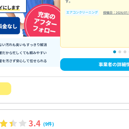
す。
エアコンクリーニング
投稿日：2026/07/
ない汚れも臭いもすっきり解消
確だから忙しくても頼みやすい
屋を汚さず安心して任せられる
事業者の詳細
3.4
(9件)