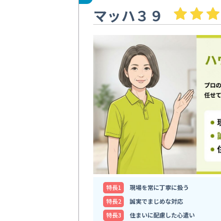
マッハ３９
特⻑1
現場を常に丁寧に扱う
特⻑2
誠実でまじめな対応
特⻑3
住まいに配慮した心遣い