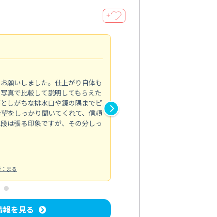
＋
キッチン復活！
5.0
てお願いしました。仕上がり自体も
料理のたびに気になっていたベ
の写真で比較して説明してもらえた
の分解洗浄はすごいですね。し
落としがちな排水口や鏡の隅までピ
の音も静かになった気がします
希望をしっかり聞いてくれて、信頼
心感がありました。対応も礼儀
値段は張る印象ですが、その分しっ
す！
キッチン清掃
投稿日：2024/11/15
者：まる
情報を見る