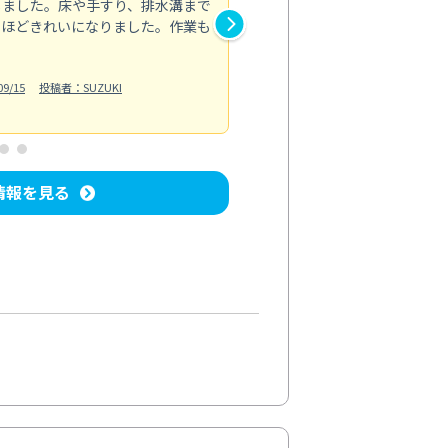
しました。床や手すり、排水溝まで
コンロ周りの焦げ付きや油汚れ
るほどきれいになりました。作業も
なくなりピカピカです。手際よ
しています。欲を言えば、作業
ら良かったですが、全体的には
9/15
投稿者：SUZUKI
キッチン清掃
投稿日：2024/07/25
情報を見る