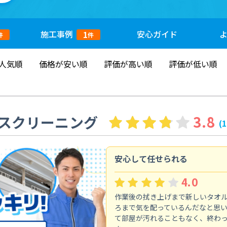
施工
事例
安心
ガイド
1
件
件
人気順
価格が安い順
評価が高い順
評価が低い順
スクリーニング
3.8
(
安心して任せられる
4.0
作業後の拭き上げまで新しいタオ
ろまで気を配っているんだなと思
て部屋が汚れることもなく、終わ