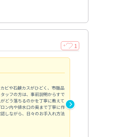
1
＋
法人利用
5.0
のカビや石鹸カスがひどく、市販品
会社のトイレと洗面台清掃をス
スタッフの方は、事前説明からすで
てはオフィス対応が雑なところ
れがどう落ちるのかを丁寧に教えて
なみから言葉遣い、作業マナー
プロン内や排水口の奥まで丁寧に作
心して任せられました。
確認しながら、日々のお手入れ方法
トイレ清掃
投稿日：2024/09/09
投