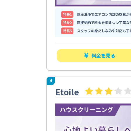
特⻑1
高圧洗浄でエアコン内部の空気が
特⻑2
直接契約で料金を抑えつつ丁寧な
特⻑3
スタッフの身だしなみや対応も丁
料金を見る
4
Etoile