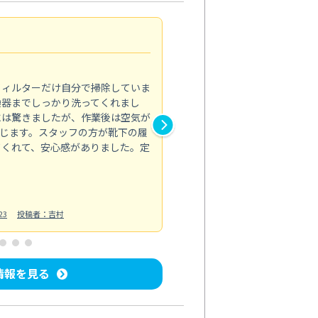
浴室が明るく
5.0
フィルターだけ自分で掃除していま
掃除しても取れなかったカビや
換器までしっかり洗ってくれまし
がプロ。浴室が明るく感じるほ
には驚きましたが、作業後は空気が
の説明も丁寧で安心できました
じます。スタッフの方が靴下の履
と気分も全然違います。
てくれて、安心感がありました。定
お風呂清掃
投稿日：2025/02/12
投
23
投稿者：吉村
情報を見る