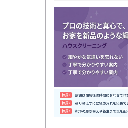
特⻑1
店舗は閉店後の時間に合わせて作
特⻑2
張り替えずに壁紙の汚れを染色で
特⻑3
靴下の履き替えや養生まで気を配