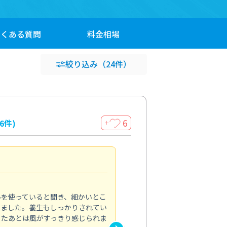
よくある
質問
料金
相場
絞り込み
（24件）
6
16件)
＋
見違える仕上がり
4.0
ルを使っていると聞き、細かいとこ
ベランダの汚れが気になってい
いました。養生もしっかりされてい
かできず、しっかり掃除する機
ったあとは風がすっきり感じられま
てきたので、今回クリーニング