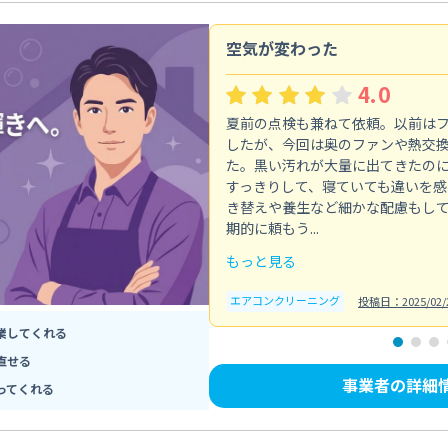
空気が変わった
4.0
夏前の点検も兼ねて依頼。以前は
したが、今回は奥のファンや熱交
た。黒い汚れが大量に出てきたの
すっきりして、寝ていても違いを感
き替えや養生など細かな配慮もし
期的に頼もう...
もっと見る
エアコンクリーニング
投稿日：2025/02/
業してくれる
直せる
事業者の詳細
ってくれる