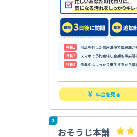
特⻑1
部品を外した高圧洗浄で普段届か
特⻑2
スマホで予約完結し金額も事前明
特⻑3
作業中はしっかり養生するから部
料金を見る
2
おそうじ本舗