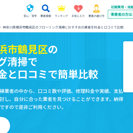
初期費用・掲
0
事業者の方は
安心・安全
業者検索
ランキング
お気に入り
業者の選び方
神奈川県横浜市鶴見区のフローリング清掃におすすめの業者を料金と口コミで比較
浜市鶴見区
の
グ清掃で
金と口コミで簡単比較
掃業者の中から、口コミ数や評価、修理料金や実績、支払
討し、自分に合った業者を見つけることができます。納得
ですので是非ご利用ください。