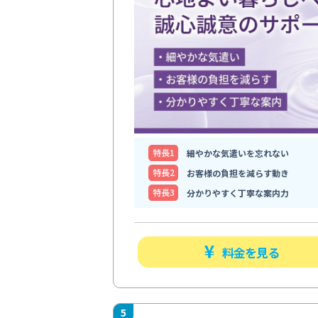
特⻑1
細やかな気遣いを忘れない
特⻑2
お客様の負担を減らす動き
特⻑3
分かりやすく丁寧な案内力
料金を見る
5