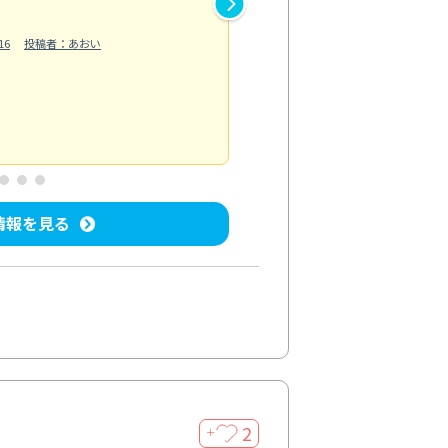
作業では床の汚れや溝に溜まっ
16
投稿者：あおい
らえました。自分では落としに
う...
もっと見る
ベランダ/バルコニー清掃
投稿日：202
情報を見る
2
＋