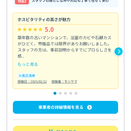
スタッフの身だしなみや対応も丁寧で任せて安心
特⻑3
ホスピタリティの高さが魅力
法
5.0
築年数の古いマンションで、浴室のカビや石鹸カス
会
がひどく、市販品では限界がありお願いしました。
し
スタッフの方は、事前説明からすでにプロらしさを
あ
感...
い...
もっと見る
も
お風呂清掃
ト
投稿日：2025/02/12
投稿者：モリヤマ
投稿日
事業者の詳細情報を見る