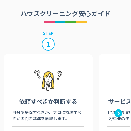
ハウスクリーニング安心ガイド
STEP
1
依頼すべきか
判断する
サービ
自分で掃除すべきか、プロに依頼すべ
17種類の清
きかの判断基準を解説します。
ク/単発の使