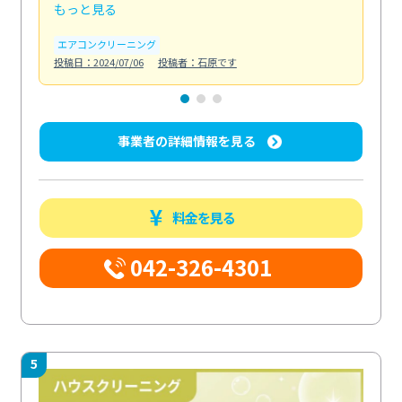
もっと見る
も
エアコンクリーニング
お
投稿日：2024/07/06
投稿者：石原です
投稿日
事業者の詳細情報を見る
料金を見る
042-326-4301
5