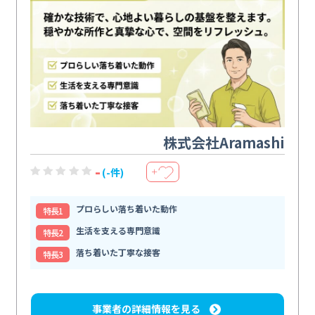
株式会社Aramashi
-
(-件)
＋
プロらしい落ち着いた動作
特⻑1
生活を支える専門意識
特⻑2
落ち着いた丁寧な接客
特⻑3
事業者の詳細情報を見る