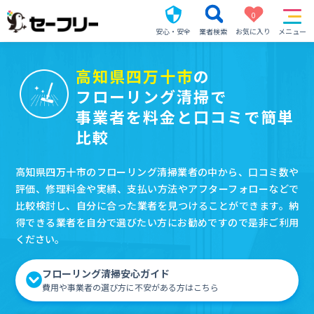
0
安心・安全
業者検索
お気に入り
メニュー
高知県四万十市
の
フローリング清掃で
事業者を料金と口コミで簡単
比較
高知県四万十市のフローリング清掃業者の中から、口コミ数や
評価、修理料金や実績、支払い方法やアフターフォローなどで
比較検討し、自分に合った業者を見つけることができます。納
得できる業者を自分で選びたい方にお勧めですので是非ご利用
ください。
フローリング清掃安心ガイド
費用や事業者の選び方に不安がある方はこちら