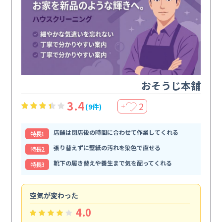
おそうじ本舗
3.4
2
(9件)
＋
店舗は閉店後の時間に合わせて作業してくれる
特⻑1
張り替えずに壁紙の汚れを染色で直せる
特⻑2
靴下の履き替えや養生まで気を配ってくれる
特⻑3
空気が変わった
浴
4.0