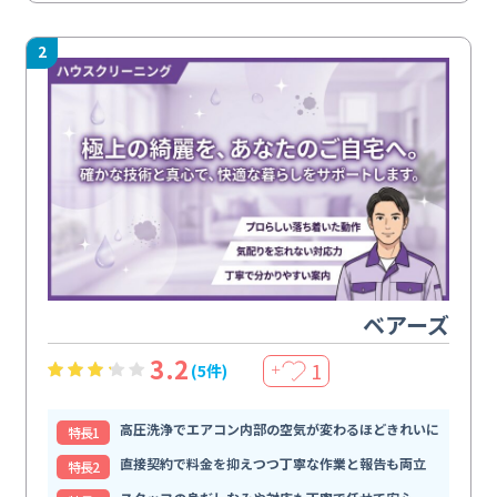
2
ベアーズ
3.2
1
(5件)
＋
高圧洗浄でエアコン内部の空気が変わるほどきれいに
特⻑1
直接契約で料金を抑えつつ丁寧な作業と報告も両立
特⻑2