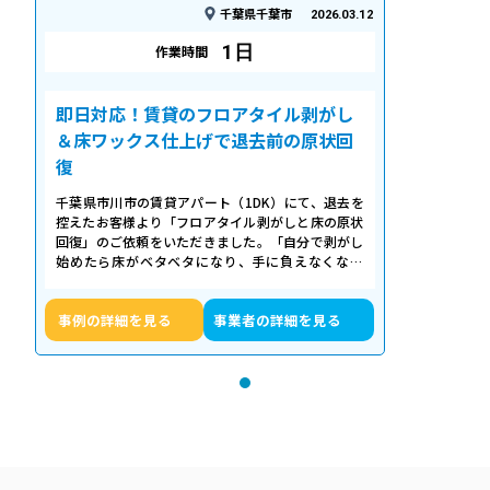
千葉県千葉市
2026.03.12
1日
作業時間
即日対応！賃貸のフロアタイル剥がし
＆床ワックス仕上げで退去前の原状回
復
千葉県市川市の賃貸アパート（1DK）にて、退去を
控えたお客様より「フロアタイル剥がしと床の原状
回復」のご依頼をいただきました。「自分で剥がし
始めたら床がベタベタになり、手に負えなくなっ
た」「退去期限が迫っていて時間がない…
事例の詳細を見る
事業者の詳細を見る