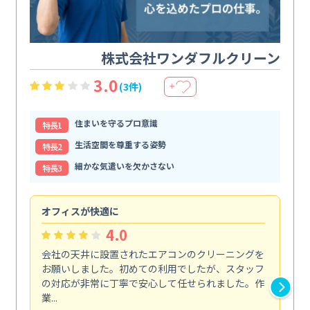
株式会社ワンダフルクリーン
3.0
(3件)
＋
住まいを守るプロ意識
特⻑1
生活空間を尊重する姿勢
特⻑2
細かな気遣いを欠かさない
特⻑3
オフィスが快適に
納
4.0
会社の天井に設置されたエアコンのクリーニングを
浴
お願いしました。初めての利用でしたが、スタッフ
終
の対応が非常に丁寧で安心して任せられました。作
き
業...
し...