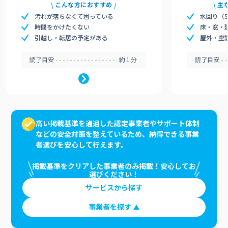
こんな方におすすめ
主
汚れが落ちなくて困っている
水回り（
時間をかけたくない
床・窓・
引越し・転居の予定がある
屋外・空
読了目安
約1分
読了目安
高い掲載基準を通過した認定事業者やサポート体制
などの安全対策を整えているため、納得できる事業
者選びを安心して行えます。
掲載基準をクリアした事業者のみ掲載！安心してお
選びください！
サービスから探す
事業者を探す