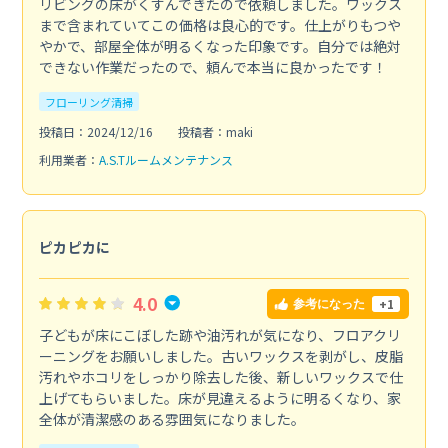
リビングの床がくすんできたので依頼しました。ワックス
まで含まれていてこの価格は良心的です。仕上がりもつや
やかで、部屋全体が明るくなった印象です。自分では絶対
できない作業だったので、頼んで本当に良かったです！
フローリング清掃
投稿日：2024/12/16
投稿者：maki
利用業者：
A.S.Tルームメンテナンス
ピカピカに
4.0
+1
参考になった
子どもが床にこぼした跡や油汚れが気になり、フロアクリ
ーニングをお願いしました。古いワックスを剥がし、皮脂
汚れやホコリをしっかり除去した後、新しいワックスで仕
上げてもらいました。床が見違えるように明るくなり、家
全体が清潔感のある雰囲気になりました。