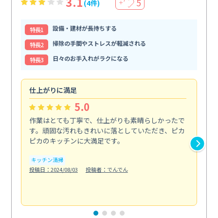
3.1
5
(4件)
＋
設備・建材が長持ちする
特⻑1
掃除の手間やストレスが軽減される
特⻑2
日々のお手入れがラクになる
特⻑3
仕上がりに満足
親
5.0
作業はとても丁寧で、仕上がりも素晴らしかったで
ス
す。頑固な汚れもきれいに落としていただき、ピカ
説
ピカのキッチンに大満足です。
の
い...
キッチン清掃
も
投稿日：2024/08/03
投稿者：でんでん
エ
投稿日