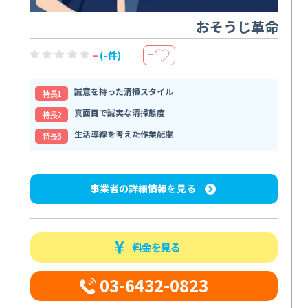
おそうじ革命
-
(-件)
＋
誠意を持った清掃スタイル
特⻑1
真面目で誠実な清掃態度
特⻑2
生活導線を考えた作業配慮
特⻑3
事業者の詳細情報を見る
料金を見る
03-6432-0823