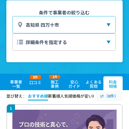
条件で事業者の絞り込む
1
8
件
件
事業者
施工
安心
よくある
料金
口コミ
一覧
事例
ガイド
質問
相場
並び替え :
おすすめ順
新着順
人気順
価格が安い順
評価が高い順
（6件）
評価
1