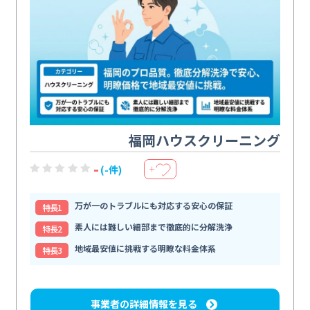
福岡ハウスクリーニング
-
(-件)
＋
万が一のトラブルにも対応する安心の保証
特⻑1
素人には難しい細部まで徹底的に分解洗浄
特⻑2
地域最安値に挑戦する明瞭な料金体系
特⻑3
事業者の詳細情報を見る