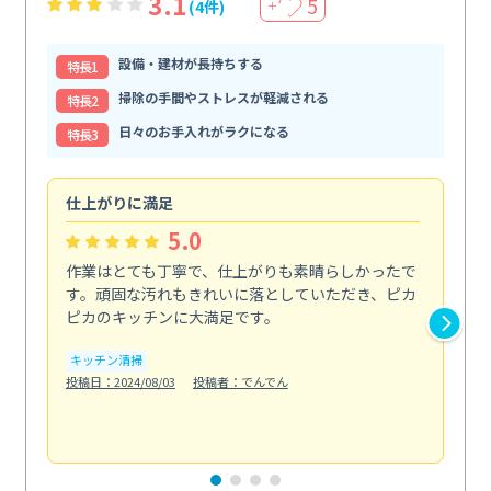
3.1
5
(4件)
＋
設備・建材が長持ちする
特⻑1
掃除の手間やストレスが軽減される
特⻑2
日々のお手入れがラクになる
特⻑3
仕上がりに満足
親
5.0
作業はとても丁寧で、仕上がりも素晴らしかったで
ス
す。頑固な汚れもきれいに落としていただき、ピカ
説
ピカのキッチンに大満足です。
の
い...
キッチン清掃
も
投稿日：2024/08/03
投稿者：でんでん
エ
投稿日