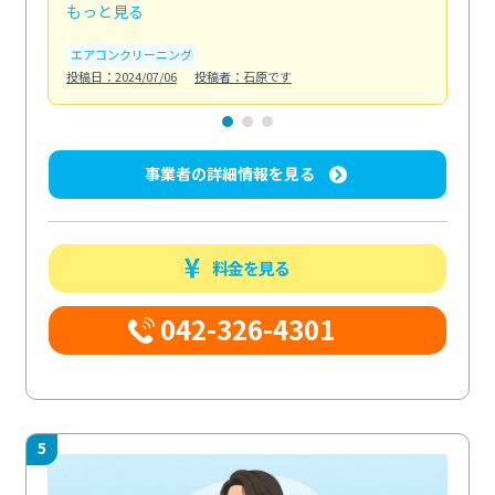
もっと見る
も
エアコンクリーニング
お
投稿日：2024/07/06
投稿者：石原です
投稿日
事業者の詳細情報を見る
料金を見る
042-326-4301
5