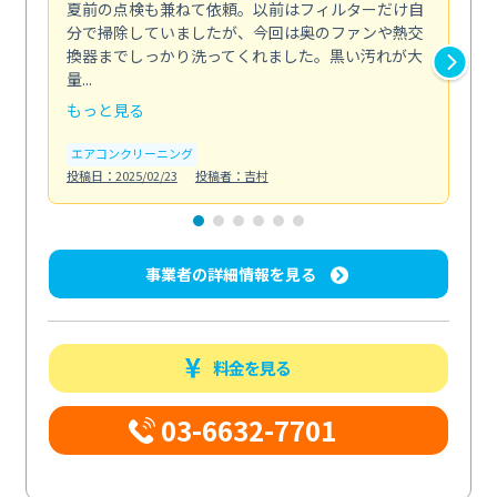
夏前の点検も兼ねて依頼。以前はフィルターだけ自
掃
分で掃除していましたが、今回は奥のファンや熱交
た
換器までしっかり洗ってくれました。黒い汚れが大
キ
量...
安...
もっと見る
も
エアコンクリーニング
お
投稿日：2025/02/23
投稿者：吉村
投稿日
事業者の詳細情報を見る
料金を見る
03-6632-7701