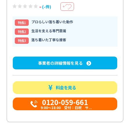
-
(-件)
＋
プロらしい落ち着いた動作
特⻑1
生活を支える専門意識
特⻑2
落ち着いた丁寧な接客
特⻑3
事業者の詳細情報を見る
料金を見る
0120-059-661
9:00〜18:00 受付：日祝 サ...