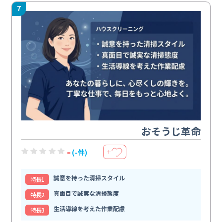
7
おそうじ革命
-
(-件)
＋
誠意を持った清掃スタイル
特⻑1
真面目で誠実な清掃態度
特⻑2
生活導線を考えた作業配慮
特⻑3