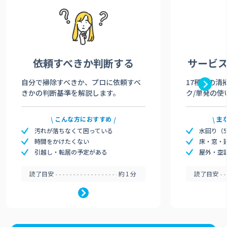
依頼すべきか
判断する
サービ
自分で掃除すべきか、プロに依頼すべ
17種類の清
きかの判断基準を解説します。
ク/単発の使
こんな方におすすめ
主
汚れが落ちなくて困っている
水回り（
時間をかけたくない
床・窓・
引越し・転居の予定がある
屋外・空
読了目安
約1分
読了目安