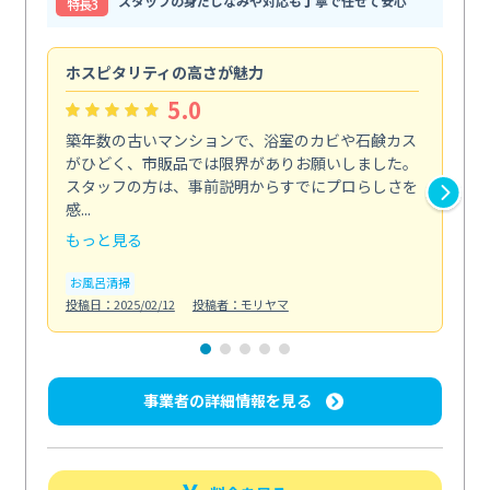
スタッフの身だしなみや対応も丁寧で任せて安心
特⻑3
ホスピタリティの高さが魅力
法
5.0
築年数の古いマンションで、浴室のカビや石鹸カス
会
がひどく、市販品では限界がありお願いしました。
し
スタッフの方は、事前説明からすでにプロらしさを
あ
感...
い...
もっと見る
も
お風呂清掃
ト
投稿日：2025/02/12
投稿者：モリヤマ
投稿日
事業者の詳細情報を見る