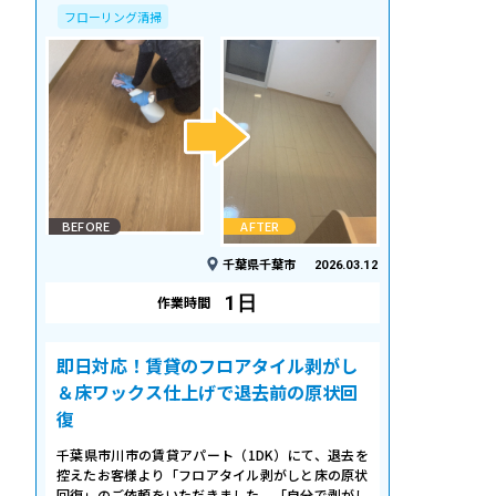
フローリング清掃
BEFORE
AFTER
千葉県千葉市
2026.03.12
1日
作業時間
即日対応！賃貸のフロアタイル剥がし
＆床ワックス仕上げで退去前の原状回
復
千葉県市川市の賃貸アパート（1DK）にて、退去を
控えたお客様より「フロアタイル剥がしと床の原状
回復」のご依頼をいただきました。「自分で剥がし