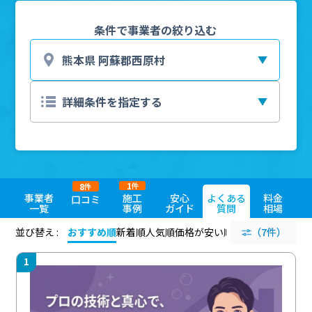
条件で事業者の絞り込む
1
8
件
件
事業者
施工
安心
よくある
料金
口コミ
一覧
事例
ガイド
質問
相場
並び替え :
おすすめ順
新着順
人気順
価格が安い順
評価が高い順
（7件）
評価
1