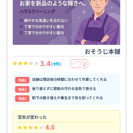
おそうじ本舗
3.4
2
(9件)
＋
店舗は閉店後の時間に合わせて作業してくれる
特⻑1
張り替えずに壁紙の汚れを染色で直せる
特⻑2
靴下の履き替えや養生まで気を配ってくれる
特⻑3
空気が変わった
浴
4.0