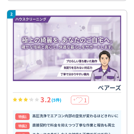
2
ベアーズ
3.2
1
(5件)
＋
高圧洗浄でエアコン内部の空気が変わるほどきれいに
特⻑1
直接契約で料金を抑えつつ丁寧な作業と報告も両立
特⻑2