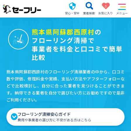
0
安心・安全
業者検索
お気に入り
メニュー
熊本県阿蘇郡西原村
の
フローリング清掃で
事業者を料金と口コミで簡単
比較
熊本県阿蘇郡西原村のフローリング清掃業者の中から、口コミ
数や評価、修理料金や実績、支払い方法やアフターフォローな
どで比較検討し、自分に合った業者を見つけることができま
す。納得できる業者を自分で選びたい方にお勧めですので是非
ご利用ください。
フローリング清掃安心ガイド
費用や事業者の選び方に不安がある方はこちら