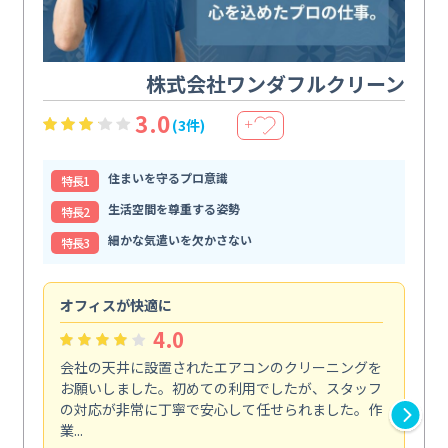
株式会社ワンダフルクリーン
3.0
(3件)
＋
住まいを守るプロ意識
特⻑1
生活空間を尊重する姿勢
特⻑2
細かな気遣いを欠かさない
特⻑3
オフィスが快適に
納
4.0
会社の天井に設置されたエアコンのクリーニングを
浴
お願いしました。初めての利用でしたが、スタッフ
終
の対応が非常に丁寧で安心して任せられました。作
き
業...
し...