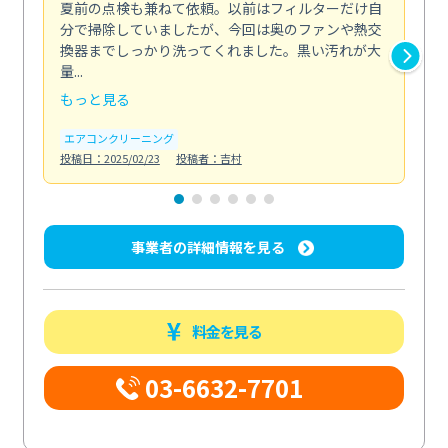
夏前の点検も兼ねて依頼。以前はフィルターだけ自
掃
分で掃除していましたが、今回は奥のファンや熱交
た
換器までしっかり洗ってくれました。黒い汚れが大
キ
量...
安...
もっと見る
も
エアコンクリーニング
お
投稿日：2025/02/23
投稿者：吉村
投稿日
事業者の詳細情報を見る
料金を見る
03-6632-7701