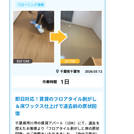
フローリング清掃
BEFORE
AFTER
千葉県千葉市
2026.03.12
1日
作業時間
即日対応！賃貸のフロアタイル剥がし
＆床ワックス仕上げで退去前の原状回
復
千葉県市川市の賃貸アパート（1DK）にて、退去を
控えたお客様より「フロアタイル剥がしと床の原状
回復」のご依頼をいただきました。「自分で剥がし