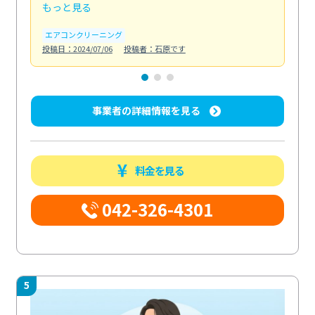
もっと見る
も
エアコンクリーニング
お
投稿日：2024/07/06
投稿者：石原です
投稿日
事業者の詳細情報を見る
料金を見る
042-326-4301
5