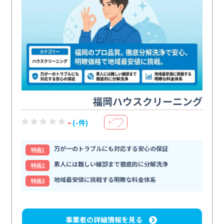
福岡ハウスクリーニング
-
(-件)
＋
万が一のトラブルにも対応する安心の保証
特⻑1
素人には難しい細部まで徹底的に分解洗浄
特⻑2
地域最安値に挑戦する明瞭な料金体系
特⻑3
事業者の詳細情報を見る