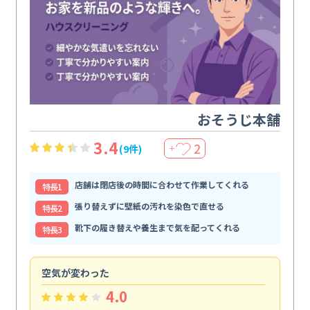
おそうじ本舗
3.4
2
(9件)
＋
店舗は閉店後の時間に合わせて作業してくれる
特⻑1
張り替えずに壁紙の汚れを染色で直せる
特⻑2
靴下の履き替えや養生まで気を配ってくれる
特⻑3
空気が変わった
浴
4.0