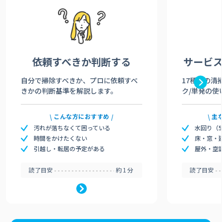
依頼すべきか
判断する
サービ
自分で掃除すべきか、プロに依頼すべ
17種類の清
きかの判断基準を解説します。
ク/単発の使
こんな方におすすめ
主
汚れが落ちなくて困っている
水回り（
時間をかけたくない
床・窓・
引越し・転居の予定がある
屋外・空
読了目安
約1分
読了目安