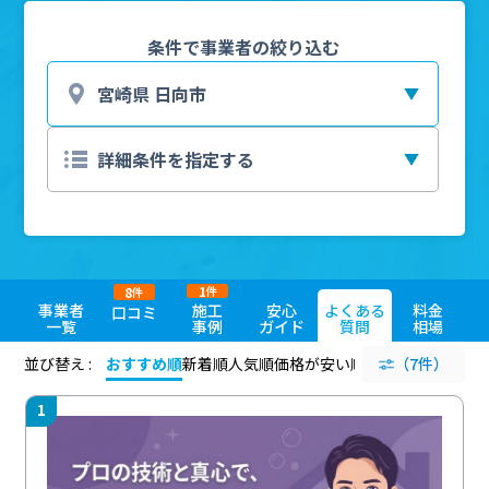
条件で事業者の絞り込む
1
8
件
件
事業者
施工
安心
よくある
料金
口コミ
一覧
事例
ガイド
質問
相場
並び替え :
おすすめ順
新着順
人気順
価格が安い順
評価が高い順
（7件）
評価
1