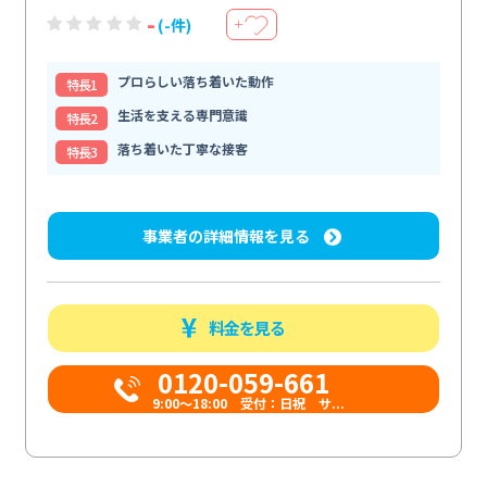
-
(-件)
＋
プロらしい落ち着いた動作
特⻑1
生活を支える専門意識
特⻑2
落ち着いた丁寧な接客
特⻑3
事業者の詳細情報を見る
料金を見る
0120-059-661
9:00〜18:00 受付：日祝 サ...