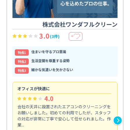
株式会社ワンダフルクリーン
3.0
(3件)
＋
住まいを守るプロ意識
特⻑1
生活空間を尊重する姿勢
特⻑2
細かな気遣いを欠かさない
特⻑3
オフィスが快適に
納
4.0
会社の天井に設置されたエアコンのクリーニングを
浴
お願いしました。初めての利用でしたが、スタッフ
終
の対応が非常に丁寧で安心して任せられました。作
き
業...
し...