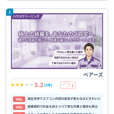
2
ベアーズ
3.2
1
(5件)
＋
高圧洗浄でエアコン内部の空気が変わるほどきれいに
特⻑1
直接契約で料金を抑えつつ丁寧な作業と報告も両立
特⻑2