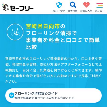
0
安心・安全
業者検索
お気に入り
メニュー
宮崎県日向市
の
フローリング清掃で
事業者を料金と口コミで簡単
比較
宮崎県日向市のフローリング清掃業者の中から、口コミ数や評
価、修理料金や実績、支払い方法やアフターフォローなどで比
較検討し、自分に合った業者を見つけることができます。納得
できる業者を自分で選びたい方にお勧めですので是非ご利用く
ださい。
フローリング清掃安心ガイド
費用や事業者の選び方に不安がある方はこちら