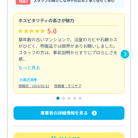
スタッフの身だしなみや対応も丁寧で任せて安心
特⻑3
ホスピタリティの高さが魅力
法
5.0
築年数の古いマンションで、浴室のカビや石鹸カス
会
がひどく、市販品では限界がありお願いしました。
し
スタッフの方は、事前説明からすでにプロらしさを
あ
感...
い...
もっと見る
も
お風呂清掃
ト
投稿日：2025/02/12
投稿者：モリヤマ
投稿日
事業者の詳細情報を見る