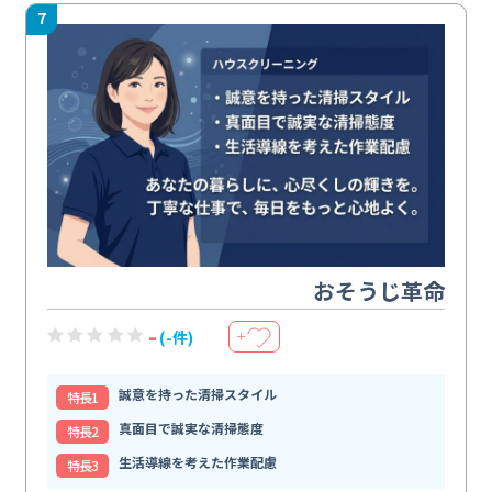
7
おそうじ革命
-
(-件)
＋
誠意を持った清掃スタイル
特⻑1
真面目で誠実な清掃態度
特⻑2
生活導線を考えた作業配慮
特⻑3