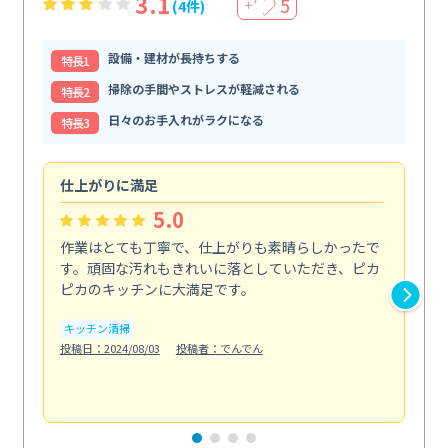
3.1
5
(4件)
＋
設備・建材が長持ちする
特⻑1
掃除の手間やストレスが軽減される
特⻑2
日々のお手入れがラクになる
特⻑3
仕上がりに満足
親
5.0
作業はとても丁寧で、仕上がりも素晴らしかったで
ス
す。頑固な汚れもきれいに落としていただき、ピカ
説
ピカのキッチンに大満足です。
の
い...
キッチン清掃
も
投稿日：2024/08/03
投稿者：でんでん
エ
投稿日