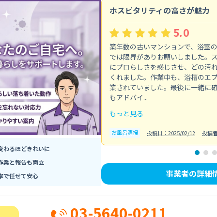
ホスピタリティの高さが魅力
5.0
築年数の古いマンションで、浴室
では限界がありお願いしました。
にプロらしさを感じさせ、どの汚
くれました。作業中も、浴槽のエ
業されていました。最後に一緒に
もアドバイ...
もっと見る
お風呂清掃
投稿日：2025/02/12
投稿
変わるほどきれいに
作業と報告も両立
事業者の詳細
寧で任せて安心
03-5640-0211