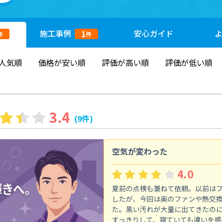
施工
事例
安心
ガイド
1
件
件
人気順
価格が安い順
評価が高い順
評価が低い順
3.4
(9件)
空気が変わった
4.0
夏前の点検も兼ねて依頼。以前は
したが、今回は奥のファンや熱交
た。黒い汚れが大量に出てきたの
すっきりして、寝ていても違いを感