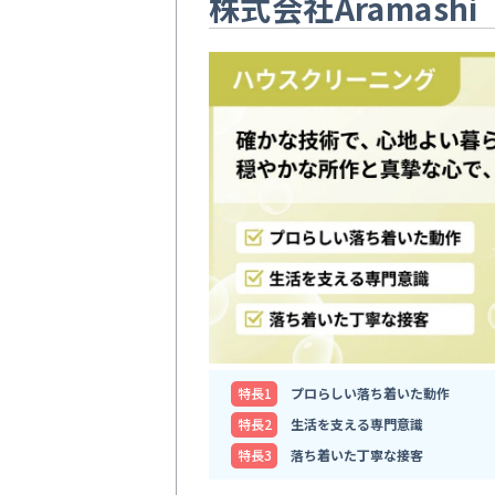
株式会社Aramashi
特⻑1
プロらしい落ち着いた動作
特⻑2
生活を支える専門意識
特⻑3
落ち着いた丁寧な接客