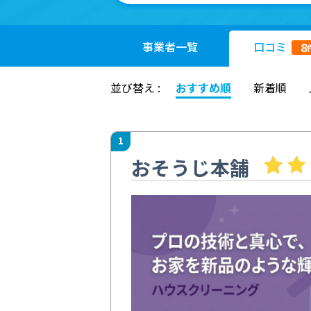
事業者
一覧
口コミ
8
並び替え :
おすすめ順
新着順
1
おそうじ本舗