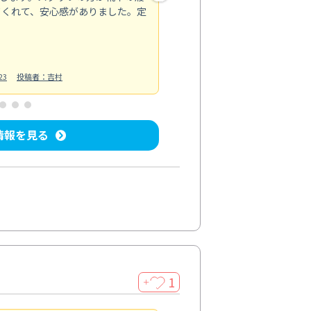
てくれて、安心感がありました。定
お風呂清掃
投稿日：2025/02/12
投
23
投稿者：吉村
情報を見る
1
＋