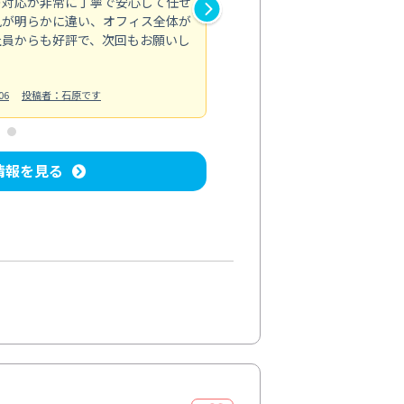
の対応が非常に丁寧で安心して任せ
もスムーズに進行。頑固な汚れ
風が明らかに違い、オフィス全体が
生まれ変わりました。料金も納
社員からも好評で、次回もお願いし
ています。
お風呂清掃
投稿日：2024/06/18
投
06
投稿者：石原です
情報を見る