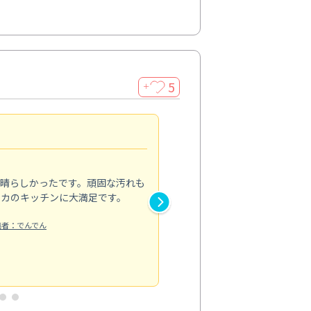
5
＋
親切で丁寧な作業
5.0
素晴らしかったです。頑固な汚れも
スタッフの方は非常に親切で、
ピカのキッチンに大満足です。
き安心感がありました。エアコ
り快適に感じています。丁寧な
稿者：でんでん
エアコンクリーニング
投稿日：2024/