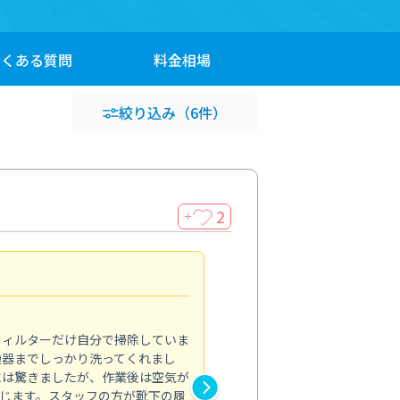
よくある
質問
料金
相場
絞り込み
（6件）
2
＋
浴室が明るく
5.0
フィルターだけ自分で掃除していま
掃除しても取れなかったカビや
換器までしっかり洗ってくれまし
がプロ。浴室が明るく感じるほ
には驚きましたが、作業後は空気が
の説明も丁寧で安心できました
じます。スタッフの方が靴下の履
と気分も全然違います。