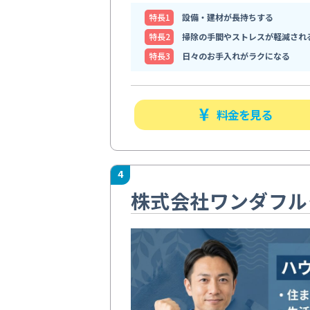
特⻑1
設備・建材が長持ちする
特⻑2
掃除の手間やストレスが軽減され
特⻑3
日々のお手入れがラクになる
料金を見る
4
株式会社ワンダフル