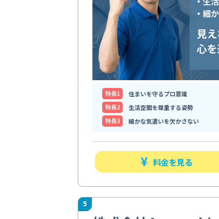
特⻑1
住まいを守るプロ意識
特⻑2
生活空間を尊重する姿勢
特⻑3
細かな気遣いを欠かさない
料金を見る
5