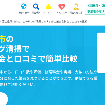
初期費用・掲
0
事業者の方は
安心・安全
業者検索
ランキング
お気に入り
業者の選び方
富山県滑川市のフローリング清掃におすすめの業者を料金と口コミで比較
市
の
グ清掃で
金と口コミで簡単比較
中から、口コミ数や評価、修理料金や実績、支払い方法や
分に合った業者を見つけることができます。納得できる業
是非ご利用ください。