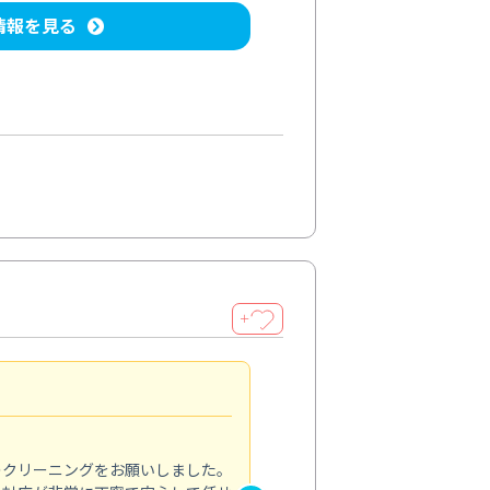
情報を見る
＋
納得のサービス
5.0
のクリーニングをお願いしました。
浴室の清掃を依頼しました。ス