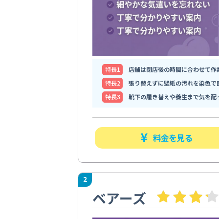
特⻑1
店舗は閉店後の時間に合わせて作
特⻑2
張り替えずに壁紙の汚れを染色で
特⻑3
靴下の履き替えや養生まで気を配
料金を見る
2
ベアーズ