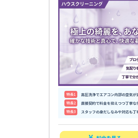
特⻑1
高圧洗浄でエアコン内部の空気が
特⻑2
直接契約で料金を抑えつつ丁寧な
特⻑3
スタッフの身だしなみや対応も丁
料金を見る