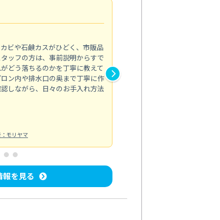
法人利用
5.0
のカビや石鹸カスがひどく、市販品
会社のトイレと洗面台清掃をス
スタッフの方は、事前説明からすで
てはオフィス対応が雑なところ
れがどう落ちるのかを丁寧に教えて
なみから言葉遣い、作業マナー
プロン内や排水口の奥まで丁寧に作
心して任せられました。
確認しながら、日々のお手入れ方法
トイレ清掃
投稿日：2024/09/09
投
者：モリヤマ
情報を見る