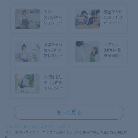
カジー
部屋がカビ
(CaSy)のハ
だらけ！リ
ウスクリー
ビング・寝
ニング・掃
室・キッチ
除代行サー
ンの掃除方
ビス料金や
法からプロ
部屋がおっ
リクシル
口コミ評判
依頼の徹底
さん臭いと
(LIXIL)の換
は？【サー
除去まで解
感じる原因
気扇掃除！
ビス徹底検
説
は？解消す
お手入れ怠
証】
る方法や5
りがち？下
つの予防習
準備から掃
大掃除を効
慣も紹介
除手順まで
率よく進め
解説
るハウスク
リーニング
の活用法を
徹底解説！
年末も引っ
もっと見る
越しも！
トップページ
ハウスクリーニング
ペット臭はハウスクリーニングで消臭できる？料金相場や業者の選び方を徹底解
説！