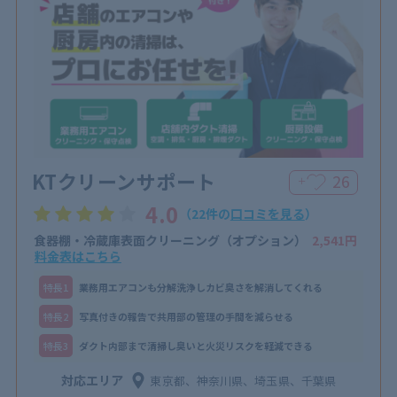
KTクリーンサポート
26
＋
4.0
（22件の
口コミを見る
）
食器棚・冷蔵庫表面クリーニング（オプション）
2,541円
料金表はこちら
特⻑1
業務用エアコンも分解洗浄しカビ臭さを解消してくれる
特⻑2
写真付きの報告で共用部の管理の手間を減らせる
特⻑3
ダクト内部まで清掃し臭いと火災リスクを軽減できる
対応エリア
東京都、神奈川県、埼玉県、千葉県