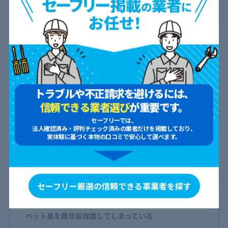
具体的にどこまで負担すべきかについては、契約書のペッ
トに関する項目をチェックしておきましょう。
トラブルや不正請求を避けるには、
信頼できる業者選び
が重要です。
ペット臭をハウスクリーニングで除去できな
セーフリーでは、
いケースも
法人確認済み・評判チェック済みの業者だけを掲載しており、
実体験に基づく本物の口コミで安心して選べます。
強力な消臭効果が得られるハウスクリーニングでも、ペット臭を
除去できないケースがあります。
セーフリー厳選の信頼できる事業者を探す
フンや尿が多々こびりついてしまっている
ペット臭を数年程放置してしまっている