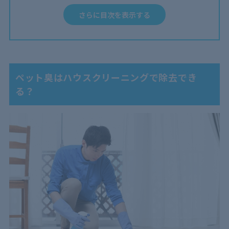
3
ペット臭除去のハウスクリーニングでかかる費用の相
さらに目次を表示する
場
4
ペット臭が賃貸物件でついてしまった！原状回復費用
の負担
5
ペット臭をハウスクリーニングで除去できないケース
ペット臭はハウスクリーニングで除去でき
も
る？
6
ペット臭を消臭できるハウスクリーニング業者の選び
方
6.1
確かな技術力があるか
6.2
ペット臭除去の実績は豊富にあるか
6.3
安全対策は十分か
6.4
見積もりは明瞭か
7
ペット臭にはハウスクリーニングが効果的！実績ある
業者を選ぼう！