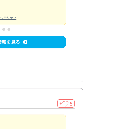
者：モリヤマ
情報を見る
5
＋
親切で丁寧な作業