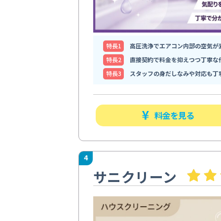
特⻑1
高圧洗浄でエアコン内部の空気が
特⻑2
直接契約で料金を抑えつつ丁寧な
特⻑3
スタッフの身だしなみや対応も丁
料金を見る
4
サニクリーン