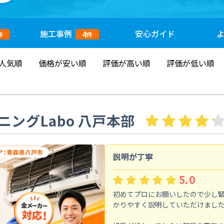
施工
事例
安心
ガイド
4
件
件
人気順
価格が安い順
評価が高い順
評価が低い順
ングLabo 八戸本部
説明が丁寧
5.0
初めてプロにお願いしたので少し
かりやすく説明していただけまし