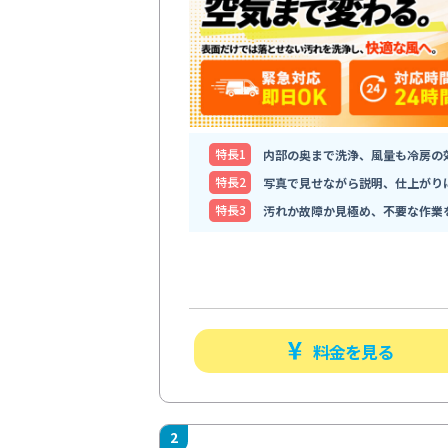
特⻑1
内部の奥まで洗浄、風量も冷房の
特⻑2
写真で見せながら説明、仕上がり
特⻑3
汚れか故障か見極め、不要な作業
料金を見る
2