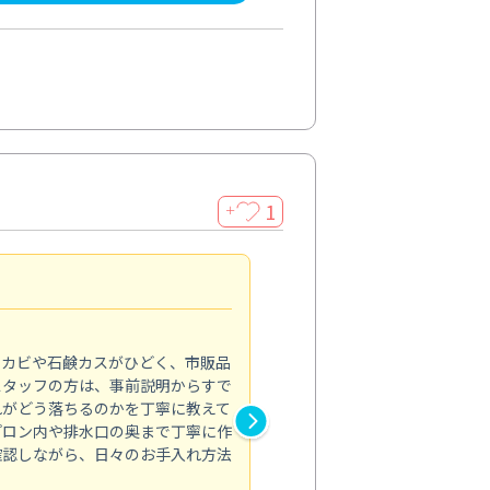
1
＋
法人利用
5.0
のカビや石鹸カスがひどく、市販品
会社のトイレと洗面台清掃をス
スタッフの方は、事前説明からすで
てはオフィス対応が雑なところ
れがどう落ちるのかを丁寧に教えて
なみから言葉遣い、作業マナー
プロン内や排水口の奥まで丁寧に作
心して任せられました。
確認しながら、日々のお手入れ方法
トイレ清掃
投稿日：2024/09/09
投