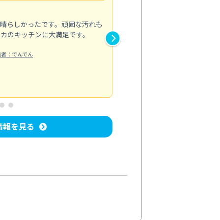
5.0
素晴らしかったです。頑固な汚れも
スタッフの方は非常に親切で、
ピカのキッチンに大満足です。
き安心感がありました。エアコ
り快適に感じています。丁寧な
稿者：でんでん
エアコンクリーニング
投稿日：2024/
情報を見る