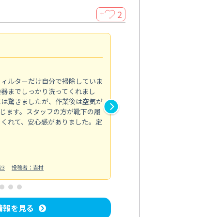
2
＋
浴室が明るく
5.0
フィルターだけ自分で掃除していま
掃除しても取れなかったカビや
換器までしっかり洗ってくれまし
がプロ。浴室が明るく感じるほ
には驚きましたが、作業後は空気が
の説明も丁寧で安心できました
じます。スタッフの方が靴下の履
と気分も全然違います。
てくれて、安心感がありました。定
お風呂清掃
投稿日：2025/02/12
投
23
投稿者：吉村
情報を見る