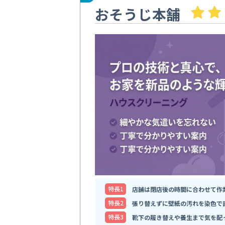
おそうじ本舗
特⻑1
店舗は閉店後の時間に合わせて作
特⻑2
張り替えずに壁紙の汚れを染色で
特⻑3
靴下の履き替えや養生まで気を配