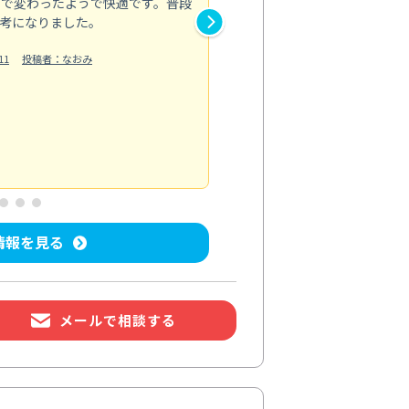
まで変わったようで快適です。普段
したうえで作業を始めてもらえ
考になりました。
洗浄だけで終わるのではなく、
11
投稿者：なおみ
てくださるので、専門...
もっと見る
エアコンクリーニング
投稿日：2026/
情報を見る
メールで相談する