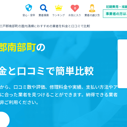
初期費用・掲
0
事業者の方は
安心・安全
業者検索
ランキング
お気に入り
業者の選び方
三戸郡南部町の屋内清掃におすすめの業者を料金と口コミで比較
郡南部町
の
金と口コミで簡単比較
から、口コミ数や評価、修理料金や実績、支払い方法やア
に合った業者を見つけることができます。納得できる業者
非ご利用ください。