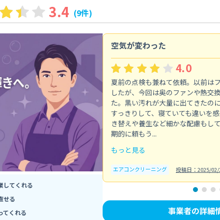
3.4
(9件)
空気が変わった
4.0
夏前の点検も兼ねて依頼。以前は
したが、今回は奥のファンや熱交
た。黒い汚れが大量に出てきたの
すっきりして、寝ていても違いを感
き替えや養生など細かな配慮もし
期的に頼もう...
もっと見る
エアコンクリーニング
投稿日：2025/02/
業してくれる
直せる
事業者の詳細
ってくれる