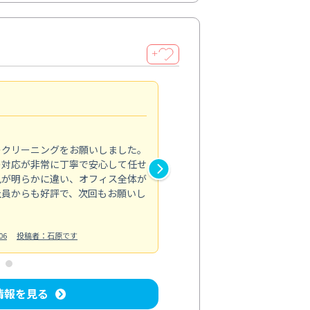
＋
納得のサービス
5.0
のクリーニングをお願いしました。
浴室の清掃を依頼しました。ス
の対応が非常に丁寧で安心して任せ
もスムーズに進行。頑固な汚れ
風が明らかに違い、オフィス全体が
生まれ変わりました。料金も納
社員からも好評で、次回もお願いし
ています。
お風呂清掃
投稿日：2024/06/18
投
06
投稿者：石原です
情報を見る