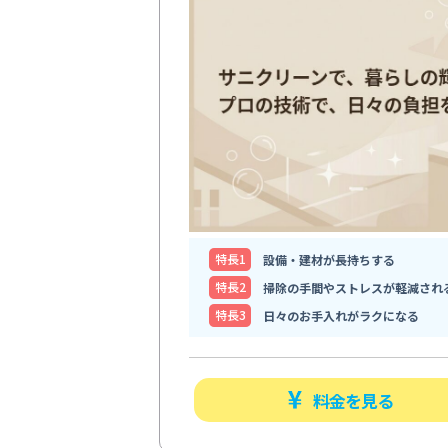
特⻑1
設備・建材が長持ちする
特⻑2
掃除の手間やストレスが軽減され
特⻑3
日々のお手入れがラクになる
料金を見る