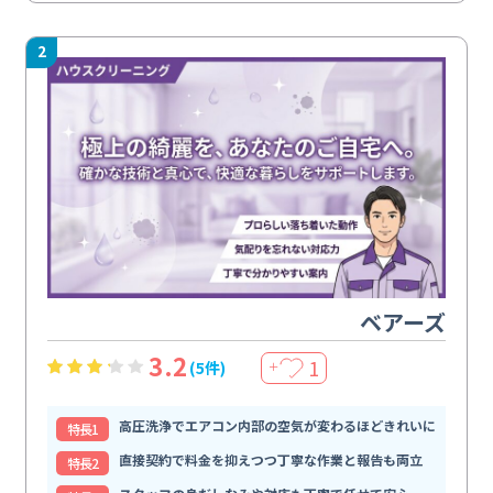
2
ベアーズ
3.2
1
(5件)
＋
高圧洗浄でエアコン内部の空気が変わるほどきれいに
特⻑1
直接契約で料金を抑えつつ丁寧な作業と報告も両立
特⻑2