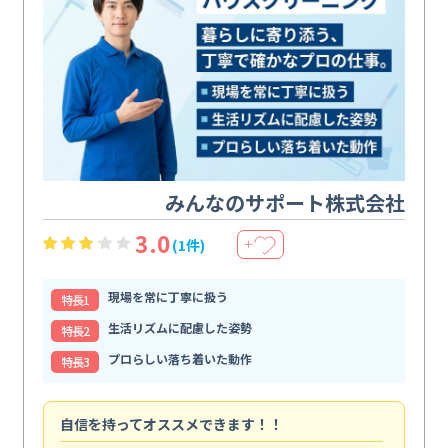
みんなのサポート株式会社
3.0
(1件)
＋
現場を常に丁寧に扱う
特⻑1
生活リズムに配慮した姿勢
特⻑2
プロらしい落ち着いた動作
特⻑3
自信を持ってオススメできます！！