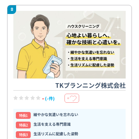
8
TKプランニング株式会社
-
(-件)
＋
細やかな気遣いを忘れない
特⻑1
生活を支える専門意識
特⻑2
生活リズムに配慮した姿勢
特⻑3