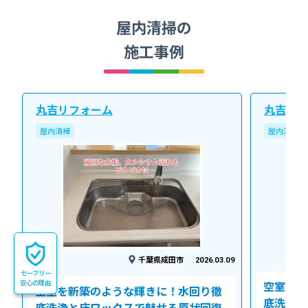
屋内清掃の
施工事例
丸吉リフォーム
丸吉リフ
屋内清掃
屋内清掃
千葉県成田市
2026.03.09
セーフリー
安心の理由
空室を新
空室を新築のような輝きに！水回り徹
底洗浄と
底洗浄と床ワックスで魅せる原状回復