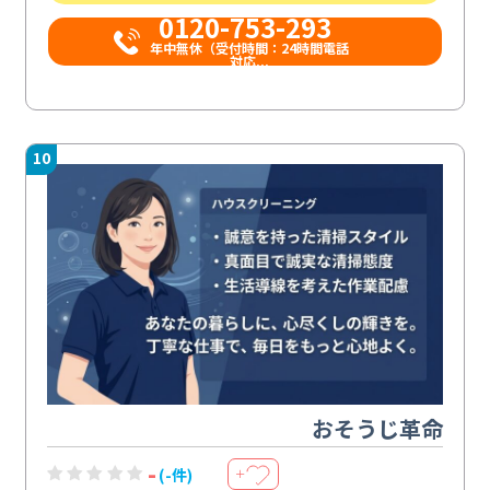
0120-753-293
年中無休（受付時間：24時間電話
対応...
10
おそうじ革命
-
(-件)
＋