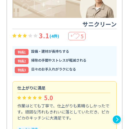
サニクリーン
3.1
5
(4件)
＋
設備・建材が長持ちする
特⻑1
掃除の手間やストレスが軽減される
特⻑2
日々のお手入れがラクになる
特⻑3
仕上がりに満足
親
5.0
作業はとても丁寧で、仕上がりも素晴らしかったで
ス
す。頑固な汚れもきれいに落としていただき、ピカ
説
ピカのキッチンに大満足です。
の
い...
キッチン清掃