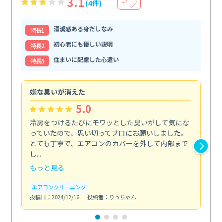
3.1
(4件)
＋
清潔感ある身だしなみ
特⻑1
初心者にも優しい説明
特⻑2
住まいに配慮した心遣い
特⻑3
嫌な臭いが消えた
頼
5.0
冷房をつけるたびにモワッとした臭いがして気にな
毎
っていたので、思い切ってプロにお願いしました。
し
とても丁寧で、エアコンのカバーを外して内部まで
口
し...
な...
もっと見る
も
エアコンクリーニング
水
投稿日：2024/12/16
投稿者：りっちゃん
投稿日