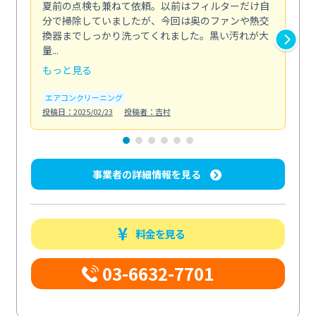
夏前の点検も兼ねて依頼。以前はフィルターだけ自
掃
分で掃除していましたが、今回は奥のファンや熱交
た
換器までしっかり洗ってくれました。黒い汚れが大
キ
量...
安...
もっと見る
も
エアコンクリーニング
お
投稿日：2025/02/23
投稿者：吉村
投稿日
事業者の詳細情報を見る
料金を見る
03-6632-7701