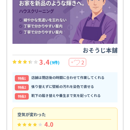
おそうじ本舗
3.4
2
(9件)
＋
店舗は閉店後の時間に合わせて作業してくれる
特⻑1
張り替えずに壁紙の汚れを染色で直せる
特⻑2
靴下の履き替えや養生まで気を配ってくれる
特⻑3
空気が変わった
浴
4.0