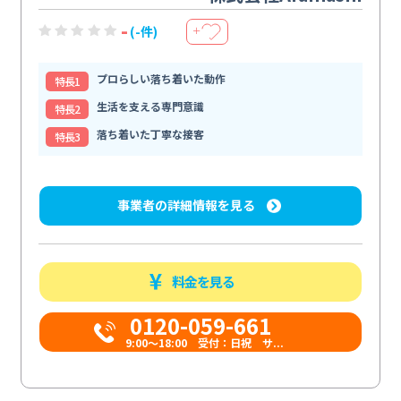
-
(-件)
＋
プロらしい落ち着いた動作
特⻑1
生活を支える専門意識
特⻑2
落ち着いた丁寧な接客
特⻑3
事業者の詳細情報を見る
料金を見る
0120-059-661
9:00〜18:00 受付：日祝 サ...