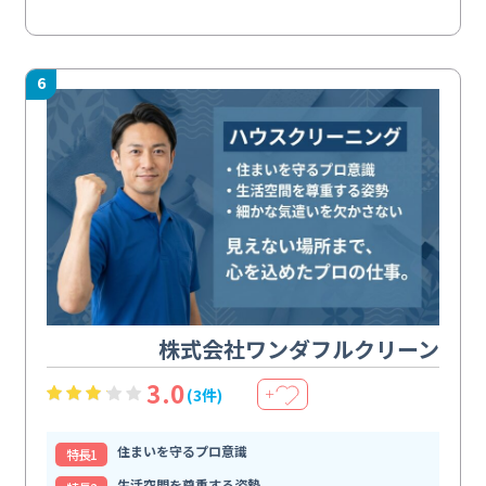
6
株式会社ワンダフルクリーン
3.0
(3件)
＋
住まいを守るプロ意識
特⻑1
生活空間を尊重する姿勢