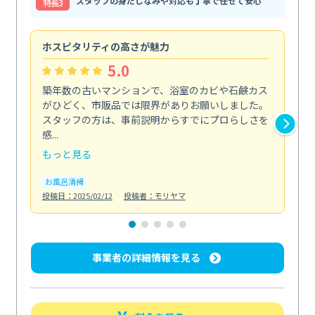
スタッフの身だしなみや対応も丁寧で任せて安心
特⻑3
ホスピタリティの高さが魅力
法
5.0
築年数の古いマンションで、浴室のカビや石鹸カス
会
がひどく、市販品では限界がありお願いしました。
し
スタッフの方は、事前説明からすでにプロらしさを
あ
感...
い...
もっと見る
も
お風呂清掃
ト
投稿日：2025/02/12
投稿者：モリヤマ
投稿日
事業者の詳細情報を見る