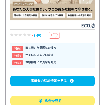
ECO助
-
(-件)
＋
落ち着いた雰囲気の接客
特⻑1
住まいを守るプロ意識
特⻑2
お客様想いの真摯な対応
特⻑3
事業者の詳細情報を見る
料金を見る