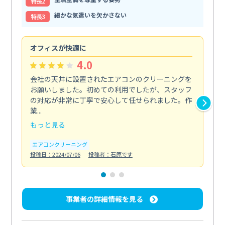
特⻑2
細かな気遣いを欠かさない
特⻑3
オフィスが快適に
納
4.0
会社の天井に設置されたエアコンのクリーニングを
浴
お願いしました。初めての利用でしたが、スタッフ
終
の対応が非常に丁寧で安心して任せられました。作
き
業...
し...
もっと見る
も
エアコンクリーニング
お
投稿日：2024/07/06
投稿者：石原です
投稿日
事業者の詳細情報を見る