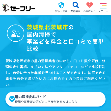
0
安心・安全
業者検索
お気に入り
メニュー
茨城県北茨城市
の
屋内清掃で
事業者を料金と口コミで簡単
比較
茨城県北茨城市の屋内清掃業者の中から、口コミ数や評価、修
理料金や実績、支払い方法やアフターフォローなどで比較検討
し、自分に合った業者を見つけることができます。納得できる
業者を自分で選びたい方にお勧めですので是非ご利用くださ
い。
屋内清掃安心ガイド
費用や事業者の選び方に不安がある方はこちら