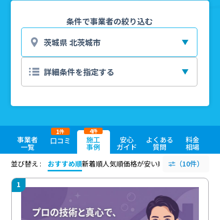
条件で事業者の絞り込む
4
1
件
件
事業者
施工
安心
よくある
料金
口コミ
一覧
事例
ガイド
質問
相場
並び替え :
おすすめ順
新着順
人気順
価格が安い順
評価が高い順
（10件）
評価
1