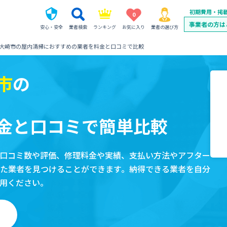
初期費用・掲
0
事業者の方は
安心・安全
業者検索
ランキング
お気に入り
業者の選び方
大崎市の屋内清掃におすすめの業者を料金と口コミで比較
市
の
金と口コミで簡単比較
口コミ数や評価、修理料金や実績、支払い方法やアフター
た業者を見つけることができます。納得できる業者を自分
用ください。