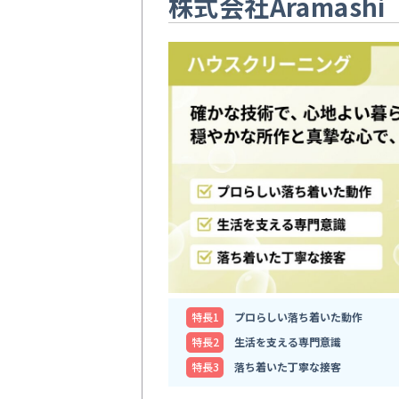
株式会社Aramashi
特⻑1
プロらしい落ち着いた動作
特⻑2
生活を支える専門意識
特⻑3
落ち着いた丁寧な接客