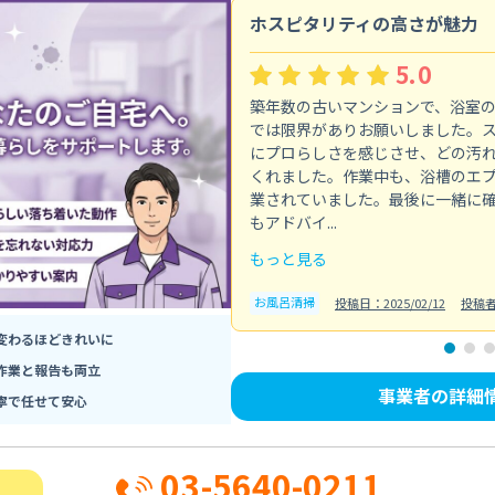
ホスピタリティの高さが魅力
5.0
築年数の古いマンションで、浴室
では限界がありお願いしました。
にプロらしさを感じさせ、どの汚
くれました。作業中も、浴槽のエ
業されていました。最後に一緒に
もアドバイ...
もっと見る
お風呂清掃
投稿日：2025/02/12
投稿
変わるほどきれいに
作業と報告も両立
事業者の詳細
寧で任せて安心
03-5640-0211