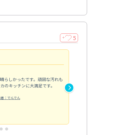
5
＋
親切で丁寧な作業
5.0
素晴らしかったです。頑固な汚れも
スタッフの方は非常に親切で、
ピカのキッチンに大満足です。
き安心感がありました。エアコ
り快適に感じています。丁寧な
稿者：でんでん
エアコンクリーニング
投稿日：2024/