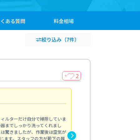
よくある
質問
料金
相場
絞り込み
（7件）
2
＋
浴室が明るく
5.0
フィルターだけ自分で掃除していま
掃除しても取れなかったカビや
換器までしっかり洗ってくれまし
がプロ。浴室が明るく感じるほ
には驚きましたが、作業後は空気が
の説明も丁寧で安心できました
じます。スタッフの方が靴下の履
と気分も全然違います。