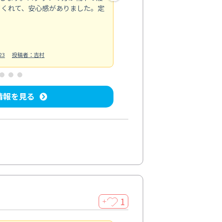
てくれて、安心感がありました。定
お風呂清掃
投稿日：2025/02/12
投
23
投稿者：吉村
情報を見る
1
＋