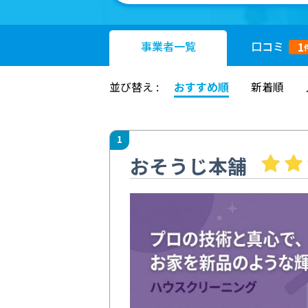
事業者
一覧
口コミ
1
並び替え :
おすすめ順
新着順
1
おそうじ本舗