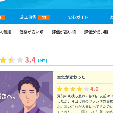
施工
事例
安心
ガイド
4
件
件
人気順
価格が安い順
評価が高い順
評価が低い順
3.4
(9件)
空気が変わった
4.0
夏前の点検も兼ねて依頼。以前は
したが、今回は奥のファンや熱交
た。黒い汚れが大量に出てきたの
すっきりして、寝ていても違いを感