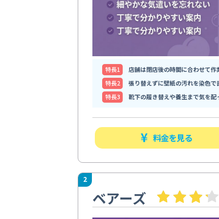
特⻑1
店舗は閉店後の時間に合わせて作
特⻑2
張り替えずに壁紙の汚れを染色で
特⻑3
靴下の履き替えや養生まで気を配
料金を見る
2
ベアーズ