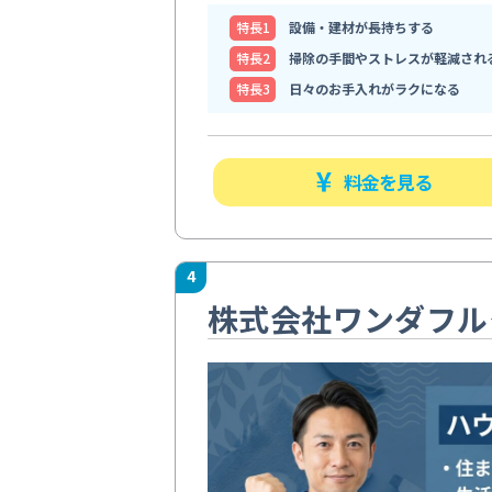
特⻑1
設備・建材が長持ちする
特⻑2
掃除の手間やストレスが軽減され
特⻑3
日々のお手入れがラクになる
料金を見る
4
株式会社ワンダフル