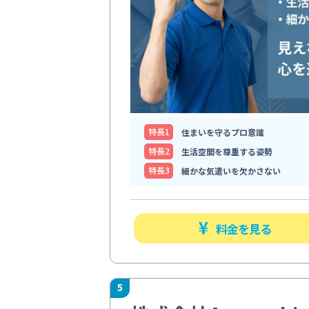
特⻑1
住まいを守るプロ意識
特⻑2
生活空間を尊重する姿勢
特⻑3
細かな気遣いを欠かさない
料金を見る
5