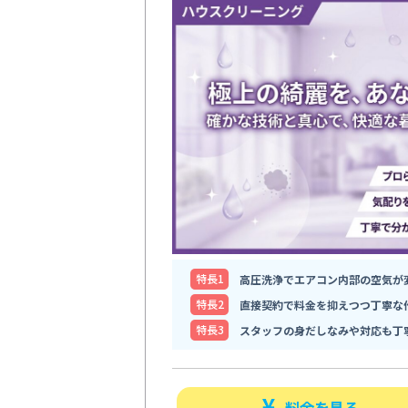
特⻑1
高圧洗浄でエアコン内部の空気が
特⻑2
直接契約で料金を抑えつつ丁寧な
特⻑3
スタッフの身だしなみや対応も丁
料金を見る