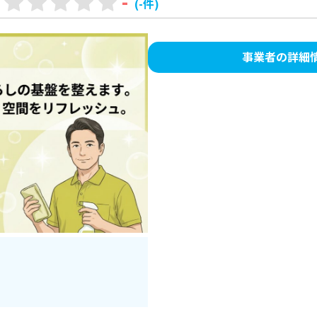
-
(-件)
事業者の詳細