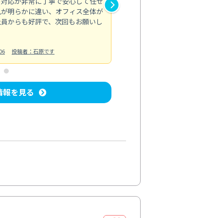
の対応が非常に丁寧で安心して任せ
もスムーズに進行。頑固な汚れ
風が明らかに違い、オフィス全体が
生まれ変わりました。料金も納
社員からも好評で、次回もお願いし
ています。
お風呂清掃
投稿日：2024/06/18
投
06
投稿者：石原です
情報を見る