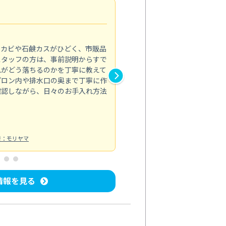
法人利用
5.0
のカビや石鹸カスがひどく、市販品
会社のトイレと洗面台清掃をス
スタッフの方は、事前説明からすで
てはオフィス対応が雑なところ
れがどう落ちるのかを丁寧に教えて
なみから言葉遣い、作業マナー
プロン内や排水口の奥まで丁寧に作
心して任せられました。
確認しながら、日々のお手入れ方法
トイレ清掃
投稿日：2024/09/09
投
者：モリヤマ
情報を見る