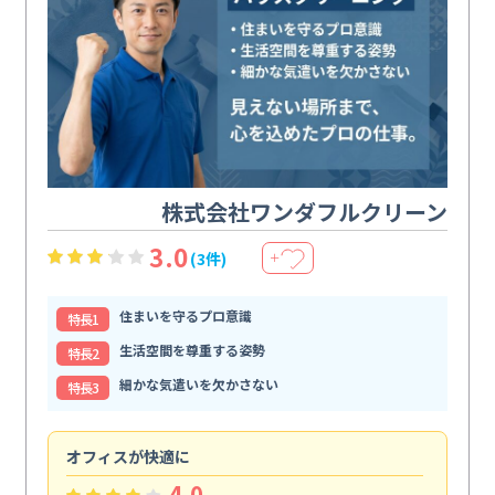
株式会社ワンダフルクリーン
3.0
(3件)
＋
住まいを守るプロ意識
特⻑1
生活空間を尊重する姿勢
特⻑2
細かな気遣いを欠かさない
特⻑3
オフィスが快適に
納
4.0