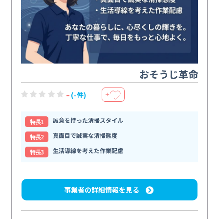
おそうじ革命
-
(-件)
＋
誠意を持った清掃スタイル
特⻑1
真面目で誠実な清掃態度
特⻑2
生活導線を考えた作業配慮
特⻑3
事業者の詳細情報を見る