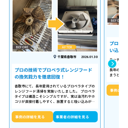
BEFORE
プロの温
BEFORE
AFTER
い込み力
千葉県香取市
2026.01.30
キッチンの
える「シロ
プロの技術でプロペラ式レンジフード
長年の調理
まうとご家
の換気能力を徹底回復！
せん。お預
香取市にて、長年愛用されているプロペラタイプの
事例の詳
レンジフード清掃を実施いたしました。 プロペラ
タイプは構造こそシンプルですが、実は油汚れやホ
コリが直接付着しやすく、放置すると吸い込みが悪
くなるだけでなく、異音や故障の原因に…
事例の詳細を見る
事業者の詳細を見る