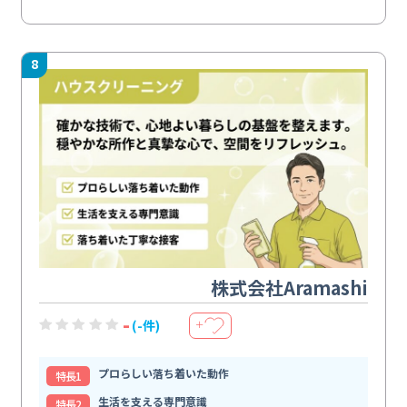
8
株式会社Aramashi
-
(-件)
＋
プロらしい落ち着いた動作
特⻑1
生活を支える専門意識
特⻑2