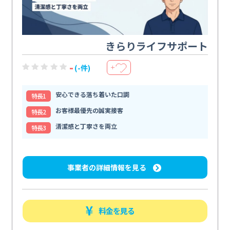
きらりライフサポート
-
(-件)
＋
安心できる落ち着いた口調
特⻑1
お客様最優先の誠実接客
特⻑2
清潔感と丁寧さを両立
特⻑3
事業者の詳細情報を見る
料金を見る