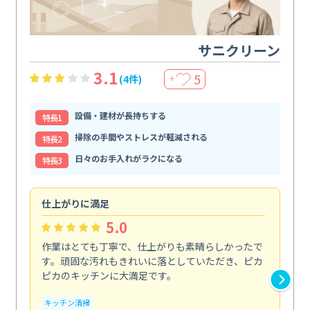
サニクリーン
3.1
5
(4件)
＋
設備・建材が長持ちする
特⻑1
掃除の手間やストレスが軽減される
特⻑2
日々のお手入れがラクになる
特⻑3
仕上がりに満足
親
5.0
作業はとても丁寧で、仕上がりも素晴らしかったで
ス
す。頑固な汚れもきれいに落としていただき、ピカ
説
ピカのキッチンに大満足です。
の
い...
キッチン清掃
も