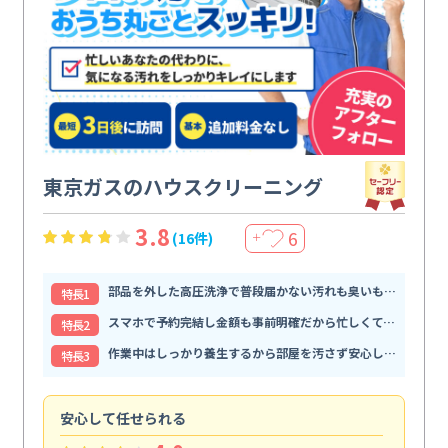
東京ガスのハウスクリーニング
3.8
6
(16件)
＋
部品を外した高圧洗浄で普段届かない汚れも臭いもすっきり解消
特⻑1
スマホで予約完結し金額も事前明確だから忙しくても頼みやすい
特⻑2
作業中はしっかり養生するから部屋を汚さず安心して任せられる
特⻑3
安心して任せられる
見