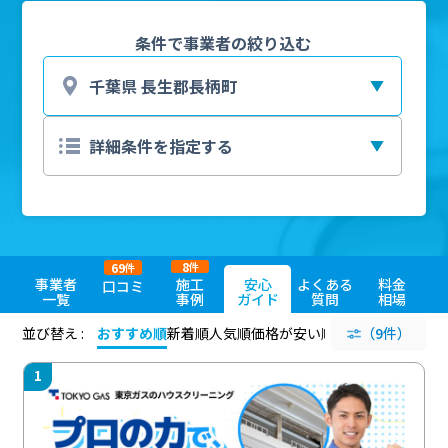
条件で事業者の絞り込む
8
69
件
件
事業者
施工
安心
よくある
料金
口コミ
一覧
事例
ガイド
質問
相場
並び替え :
おすすめ順
新着順
人気順
価格が安い順
評価が高い順
（9件）
評価
1