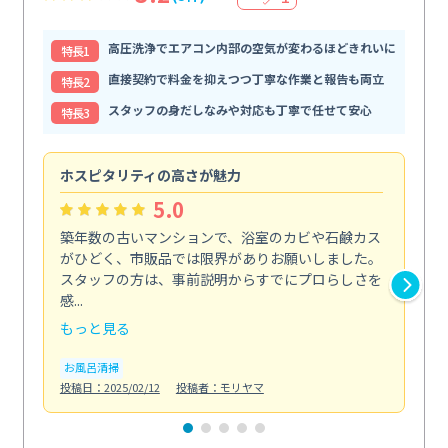
高圧洗浄でエアコン内部の空気が変わるほどきれいに
特⻑1
直接契約で料金を抑えつつ丁寧な作業と報告も両立
特⻑2
スタッフの身だしなみや対応も丁寧で任せて安心
特⻑3
ホスピタリティの高さが魅力
法
5.0
築年数の古いマンションで、浴室のカビや石鹸カス
会
がひどく、市販品では限界がありお願いしました。
し
スタッフの方は、事前説明からすでにプロらしさを
あ
感...
い...
もっと見る
も
お風呂清掃
ト
投稿日：2025/02/12
投稿者：モリヤマ
投稿日