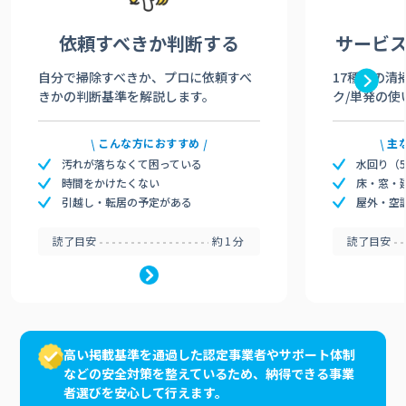
依頼すべきか
判断する
サービ
自分で掃除すべきか、プロに依頼すべ
17種類の清
きかの判断基準を解説します。
ク/単発の使
こんな方におすすめ
主
汚れが落ちなくて困っている
水回り（
時間をかけたくない
床・窓・
引越し・転居の予定がある
屋外・空
読了目安
約1分
読了目安
高い掲載基準を通過した認定事業者やサポート体制
などの安全対策を整えているため、納得できる事業
者選びを安心して行えます。