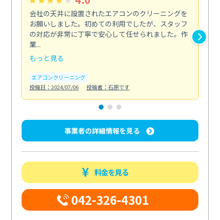
会社の天井に設置されたエアコンのクリーニングを
浴
お願いしました。初めての利用でしたが、スタッフ
終
の対応が非常に丁寧で安心して任せられました。作
き
業...
し...
もっと見る
も
エアコンクリーニング
お
投稿日：2024/07/06
投稿者：石原です
投稿日
事業者の詳細情報を見る
料金を見る
042-326-4301