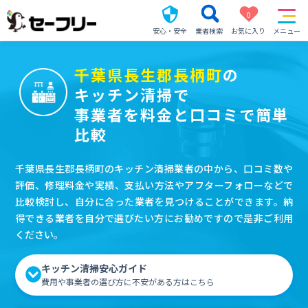
0
安心・安全
業者検索
お気に入り
メニュー
千葉県長生郡長柄町
の
キッチン清掃で
事業者を料金と口コミで簡単
比較
千葉県長生郡長柄町のキッチン清掃業者の中から、口コミ数や
評価、修理料金や実績、支払い方法やアフターフォローなどで
比較検討し、自分に合った業者を見つけることができます。納
得できる業者を自分で選びたい方にお勧めですので是非ご利用
ください。
キッチン清掃安心ガイド
費用や事業者の選び方に不安がある方はこちら