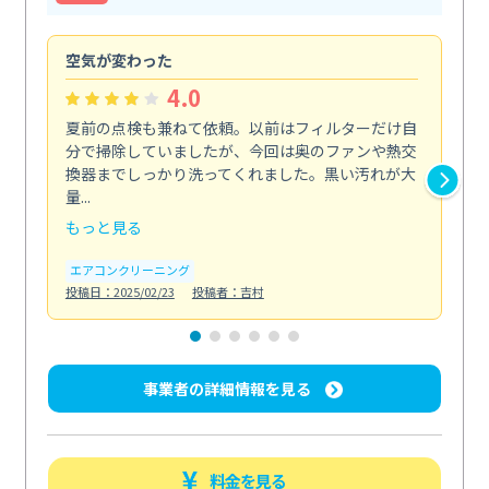
空気が変わった
浴
4.0
夏前の点検も兼ねて依頼。以前はフィルターだけ自
掃
分で掃除していましたが、今回は奥のファンや熱交
た
換器までしっかり洗ってくれました。黒い汚れが大
キ
量...
安...
もっと見る
も
エアコンクリーニング
お
投稿日：2025/02/23
投稿者：吉村
投稿日
事業者の詳細情報を見る
料金を見る