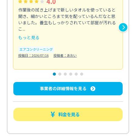
4.0
作業後の拭き上げまで新しいタオルを使っていると
ベ
聞き、細かいところまで気を配っているんだなと思
単
いました。養生もしっかりされていて部屋が汚れる
が
こ...
回...
もっと見る
も
エアコンクリーニング
ベラ
投稿日：2026/07/16
投稿者：あおい
投稿日
事業者の詳細情報を見る
料金を見る