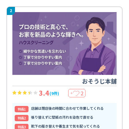
2
おそうじ本舗
3.4
2
(9件)
＋
店舗は閉店後の時間に合わせて作業してくれる
特⻑1
張り替えずに壁紙の汚れを染色で直せる
特⻑2
靴下の履き替えや養生まで気を配ってくれる
特⻑3