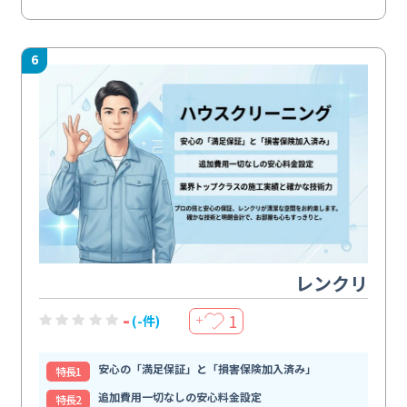
6
レンクリ
-
1
(-件)
＋
安心の「満足保証」と「損害保険加入済み」
特⻑1
追加費用一切なしの安心料金設定
特⻑2