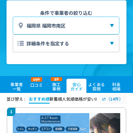
条件で事業者の絞り込む
8
69
件
件
事業者
施工
安心
よくある
料金
口コミ
一覧
事例
ガイド
質問
相場
並び替え :
おすすめ順
新着順
人気順
価格が安い順
評価が高い順
（14件）
評価
1