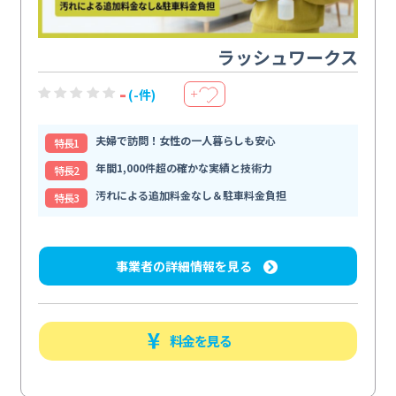
ラッシュワークス
-
(-件)
＋
夫婦で訪問！女性の一人暮らしも安心
特⻑1
年間1,000件超の確かな実績と技術力
特⻑2
汚れによる追加料金なし＆駐車料金負担
特⻑3
事業者の詳細情報を見る
料金を見る