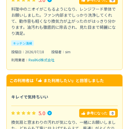
参考になった
料理中のニオイがこもるようになり、レンジフード単体で
お願いしました。ファン内部までしっかり洗浄してくれ
て、動作音も軽くなり換気力が上がったのがはっきり分か
ります。油汚れも徹底的に除去され、見た目まで綺麗にな
り満足。
キッチン清掃
投稿日：2026/07/18
投稿者：sim
利用業者：
RealKid株式会社
この利用者は「
また利用したい
」と回答しました
キレイで気持ちいい
5.0
0
参考になった
換気扇と窓まわりの汚れが気になり、一緒にお願いしまし
た。どちらも丁寧に仕上げてもらえて、風通しがよくなり