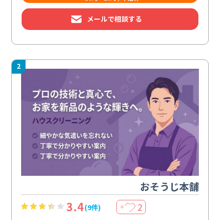
メールで相談する
2
おそうじ本舗
3.4
2
(9件)
＋