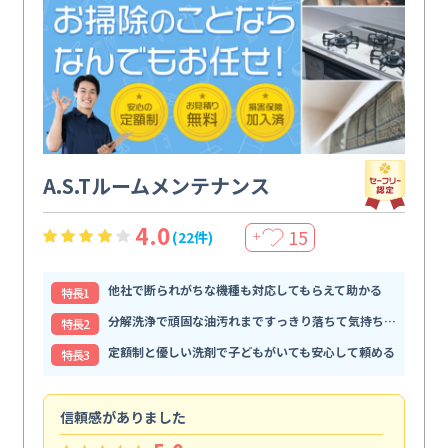
A.S.Tルームメンテナンス
4.0
15
(22件)
＋
他社で断られがちな機種も対応してもらえて助かる
特⻑1
分解洗浄で頑固な油汚れまですっきり落ちて気持ちいい
特⻑2
定額制と優しい洗剤で子どもがいても安心して頼める
特⻑3
信頼感がありました
ま