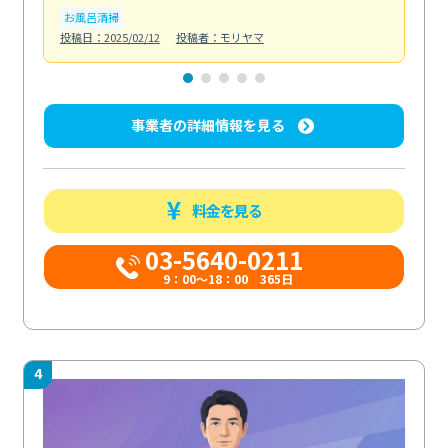
お風呂清掃
ト
投稿日：2025/02/12
投稿者：モリヤマ
投稿日
事業者の詳細情報を見る
料金を見る
03-5640-0211
9：00～18：00 365日
4