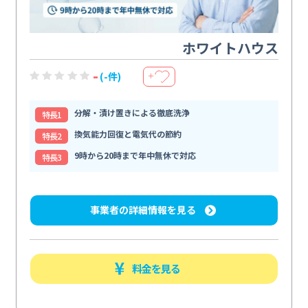
ホワイトハウス
-
(-件)
＋
分解・漬け置きによる徹底洗浄
特⻑1
換気能力回復と電気代の節約
特⻑2
9時から20時まで年中無休で対応
特⻑3
事業者の詳細情報を見る
料金を見る