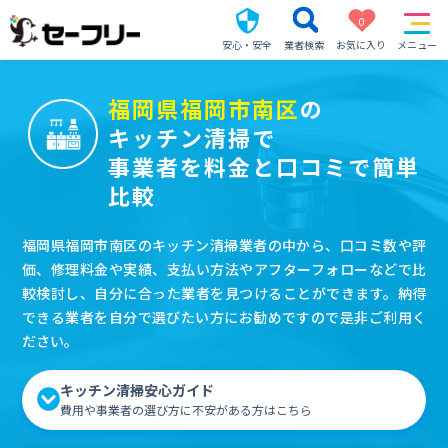
0
安心・安全
業者検索
お気に入り
メニュー
福岡県福岡市南区
の
キッチン清掃で
事業者を料金と口コミで簡単
比較
福岡県福岡市南区のキッチン清掃業者の中から、口コミ数や評
価、修理料金や実績、支払い方法やアフターフォローなどで比
較検討し、自分に合った業者を見つけることができます。納得
できる業者を自分で選びたい方にお勧めですので是非ご利用く
ださい。
キッチン清掃安心ガイド
費用や事業者の選び方に不安がある方はこちら