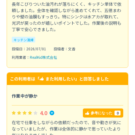
長年こびりついた油汚れが落ちにくく、キッチン単体で依
頼しました。全体を確認しながら進めてくれて、五徳まわ
りや壁の油膜もすっきり。特にシンクは水アカが取れて、
光沢が戻ったのが嬉しいポイントでした。作業後の説明も
丁寧で安心できました。
キッチン清掃
投稿日：2026/07/01
投稿者：文香
利用業者：
RealKid株式会社
この利用者は「
また利用したい
」と回答しました
作業中が静か
4.0
0
参考になった
在宅で仕事をしながらの依頼だったので、音や動きが気に
なっていましたが、作業は全体的に静かで思っていたより