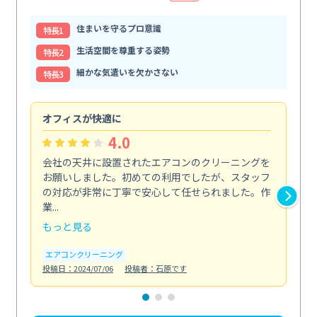
住まいを守るプロ意識
特⻑1
生活空間を尊重する姿勢
特⻑2
細かな気遣いを欠かさない
特⻑3
オフィスが快適に
納
4.0
会社の天井に設置されたエアコンのクリーニングを
浴
お願いしました。初めての利用でしたが、スタッフ
終
の対応が非常に丁寧で安心して任せられました。作
き
業...
し...
もっと見る
も
エアコンクリーニング
お
投稿日：2024/07/06
投稿者：石原です
投稿日