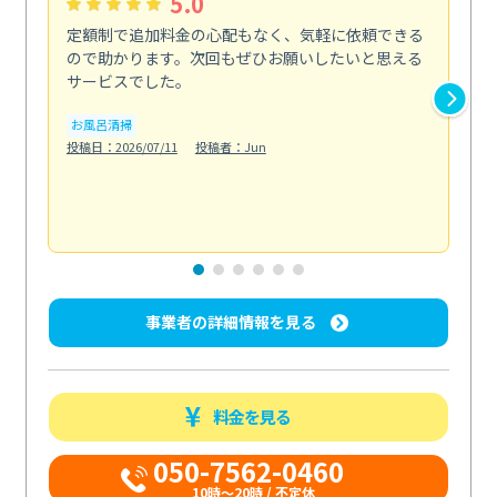
5.0
定額制で追加料金の心配もなく、気軽に依頼できる
定
ので助かります。次回もぜひお願いしたいと思える
し
サービスでした。
カ
お風呂清掃
りま
投稿日：2026/07/11
投稿者：Jun
も
水
投稿日
事業者の詳細情報を見る
料金を見る
050-7562-0460
10時～20時 / 不定休