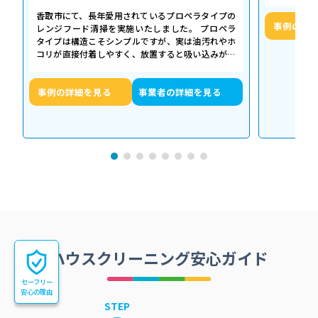
せん。お預
香取市にて、長年愛用されているプロペラタイプの
事例の詳
レンジフード清掃を実施いたしました。 プロペラ
タイプは構造こそシンプルですが、実は油汚れやホ
コリが直接付着しやすく、放置すると吸い込みが悪
くなるだけでなく、異音や故障の原因に…
事例の詳細を見る
事業者の詳細を見る
ハウスクリーニング安心ガイド
セーフリー
安心の理由
STEP