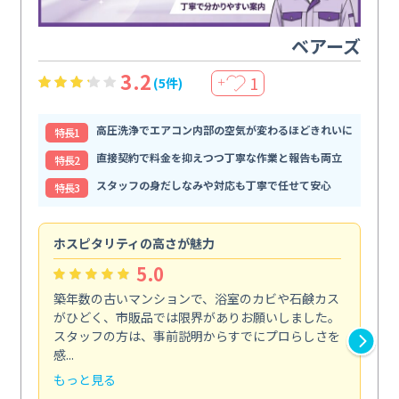
ベアーズ
3.2
1
(5件)
＋
高圧洗浄でエアコン内部の空気が変わるほどきれいに
特⻑1
直接契約で料金を抑えつつ丁寧な作業と報告も両立
特⻑2
スタッフの身だしなみや対応も丁寧で任せて安心
特⻑3
ホスピタリティの高さが魅力
法
5.0
築年数の古いマンションで、浴室のカビや石鹸カス
会
がひどく、市販品では限界がありお願いしました。
し
スタッフの方は、事前説明からすでにプロらしさを
あ
感...
い...
もっと見る
も