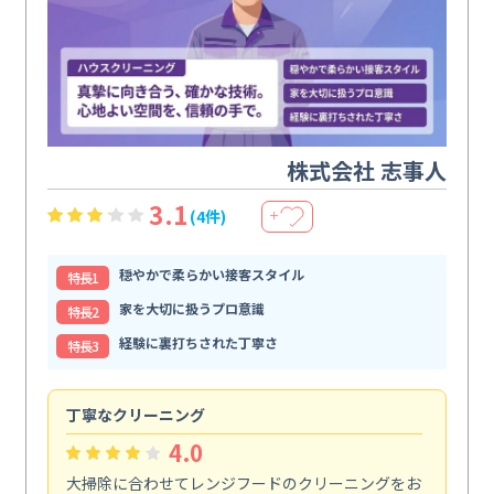
株式会社 志事人
3.1
(4件)
＋
穏やかで柔らかい接客スタイル
特⻑1
家を大切に扱うプロ意識
特⻑2
経験に裏打ちされた丁寧さ
特⻑3
丁寧なクリーニング
サ
4.0
大掃除に合わせてレンジフードのクリーニングをお
ト