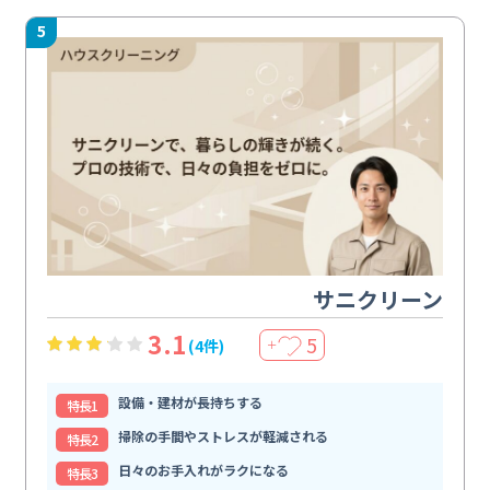
5
サニクリーン
3.1
5
(4件)
＋
設備・建材が長持ちする
特⻑1
掃除の手間やストレスが軽減される
特⻑2
日々のお手入れがラクになる
特⻑3