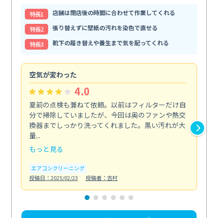
店舗は閉店後の時間に合わせて作業してくれる
特⻑1
張り替えずに壁紙の汚れを染色で直せる
特⻑2
靴下の履き替えや養生まで気を配ってくれる
特⻑3
空気が変わった
浴
4.0
夏前の点検も兼ねて依頼。以前はフィルターだけ自
掃
分で掃除していましたが、今回は奥のファンや熱交
た
換器までしっかり洗ってくれました。黒い汚れが大
キ
量...
安...
もっと見る
も
エアコンクリーニング
お
投稿日：2025/02/23
投稿者：吉村
投稿日