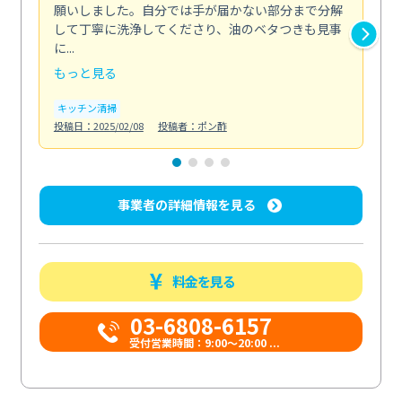
願いしました。自分では手が届かない部分まで分解
の
して丁寧に洗浄してくださり、油のベタつきも見事
れ
に...
け...
もっと見る
も
キッチン清掃
お
投稿日：2025/02/08
投稿者：ポン酢
投稿日
事業者の詳細情報を見る
料金を見る
03-6808-6157
受付営業時間：9:00〜20:00 ...