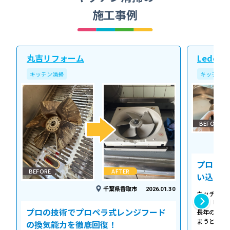
施工事例
丸吉リフォーム
Ledope
キッチン清掃
キッチン清
BEFORE
プロの温
BEFORE
AFTER
い込み力
千葉県香取市
2026.01.30
キッチンの
える「シロ
プロの技術でプロペラ式レンジフード
長年の調理
まうとご家
の換気能力を徹底回復！