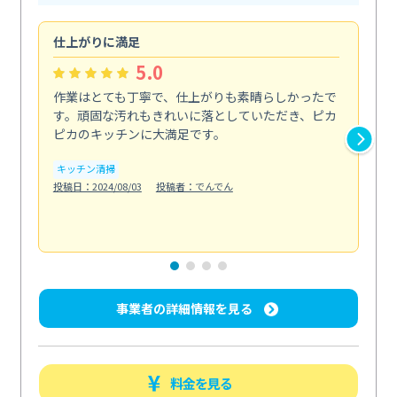
仕上がりに満足
親
5.0
作業はとても丁寧で、仕上がりも素晴らしかったで
ス
す。頑固な汚れもきれいに落としていただき、ピカ
説
ピカのキッチンに大満足です。
の
い...
キッチン清掃
も
投稿日：2024/08/03
投稿者：でんでん
エ
投稿日
事業者の詳細情報を見る
料金を見る