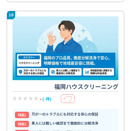
10
福岡ハウスクリーニング
-
(-件)
＋
万が一のトラブルにも対応する安心の保証
特⻑1
素人には難しい細部まで徹底的に分解洗浄
特⻑2