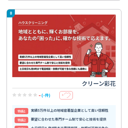
8
クリーン彩花
-
(-件)
＋
実績5万件以上の地域密着型企業として高い信頼性
特⻑1
要望に合わせた専門チーム制で安心と技術を提供
特⻑2
土日祝日も夜8時まで電話相談・依頼が可能で急な依頼にも柔軟に