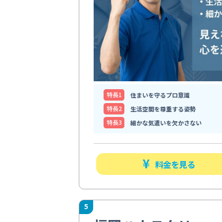
特⻑1
住まいを守るプロ意識
特⻑2
生活空間を尊重する姿勢
特⻑3
細かな気遣いを欠かさない
料金を見る
5