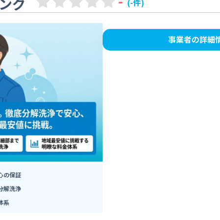
-
ング
(-件)
事業者の詳細
心の保証
分解洗浄
体系