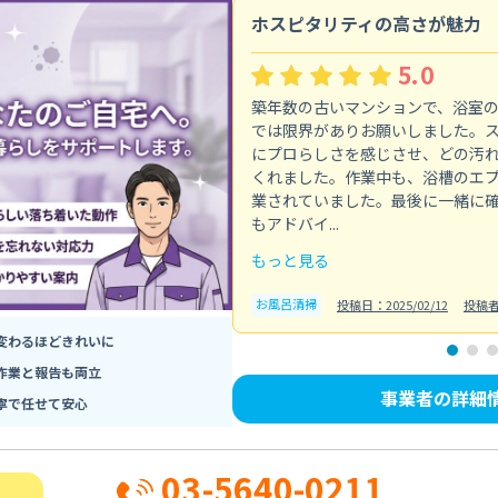
ホスピタリティの高さが魅力
5.0
築年数の古いマンションで、浴室
では限界がありお願いしました。
にプロらしさを感じさせ、どの汚
くれました。作業中も、浴槽のエ
業されていました。最後に一緒に
もアドバイ...
もっと見る
お風呂清掃
投稿日：2025/02/12
投稿
変わるほどきれいに
作業と報告も両立
事業者の詳細
寧で任せて安心
03-5640-0211