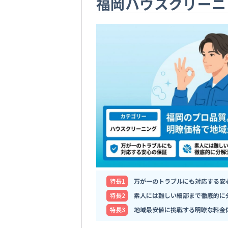
福岡ハウスクリーニ
特⻑1
万が一のトラブルにも対応する安
特⻑2
素人には難しい細部まで徹底的に
特⻑3
地域最安値に挑戦する明瞭な料金