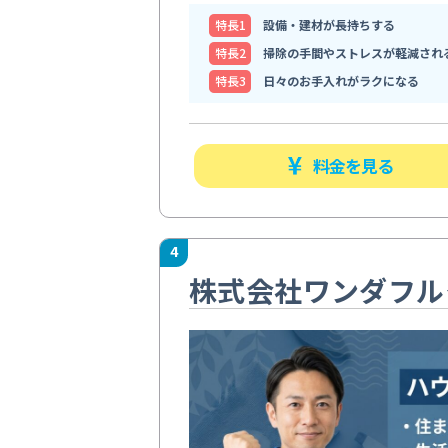
特⻑1
設備・建材が長持ちする
特⻑2
掃除の手間やストレスが軽減され
特⻑3
日々のお手入れがラクになる
料金を見る
4
株式会社ワンダフル