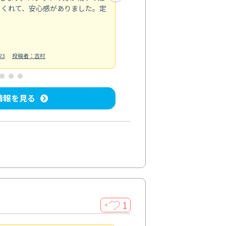
てくれて、安心感がありました。定
お風呂清掃
投稿日：2025/02/12
投
23
投稿者：吉村
情報を見る
1
＋