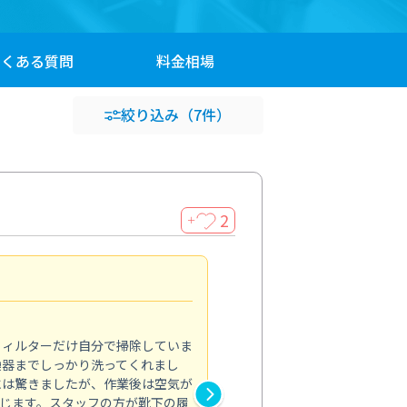
よくある
質問
料金
相場
絞り込み
（7件）
2
＋
浴室が明るく
5.0
フィルターだけ自分で掃除していま
掃除しても取れなかったカビや
換器までしっかり洗ってくれまし
がプロ。浴室が明るく感じるほ
には驚きましたが、作業後は空気が
の説明も丁寧で安心できました
じます。スタッフの方が靴下の履
と気分も全然違います。