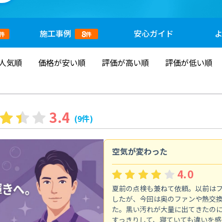
施工
事例
安心
ガイド
8
件
件
人気順
価格が安い順
評価が高い順
評価が低い順
3.4
(9件)
空気が変わった
4.0
夏前の点検も兼ねて依頼。以前は
したが、今回は奥のファンや熱交
た。黒い汚れが大量に出てきたの
すっきりして、寝ていても違いを感