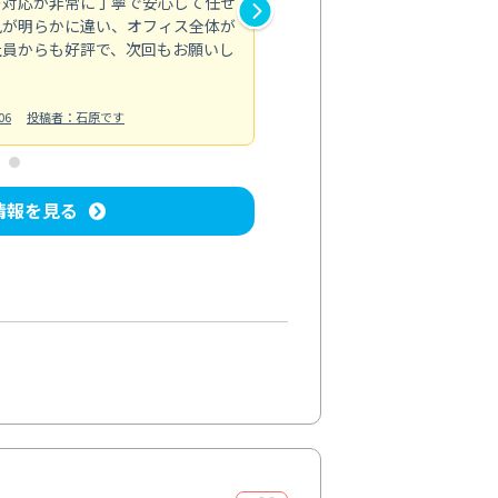
の対応が非常に丁寧で安心して任せ
もスムーズに進行。頑固な汚れ
風が明らかに違い、オフィス全体が
生まれ変わりました。料金も納
社員からも好評で、次回もお願いし
ています。
お風呂清掃
投稿日：2024/06/18
投
06
投稿者：石原です
情報を見る