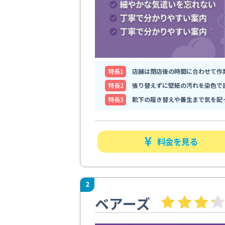
特⻑1
店舗は閉店後の時間に合わせて作
特⻑2
張り替えずに壁紙の汚れを染色で
特⻑3
靴下の履き替えや養生まで気を配
料金を見る
2
ベアーズ