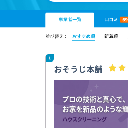
事業者
一覧
口コミ
69
並び替え :
おすすめ順
新着順
1
おそうじ本舗