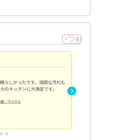
5
＋
親切で丁寧な作業
5.0
素晴らしかったです。頑固な汚れも
スタッフの方は非常に親切で、
ピカのキッチンに大満足です。
き安心感がありました。エアコ
り快適に感じています。丁寧な
稿者：でんでん
エアコンクリーニング
投稿日：2024/