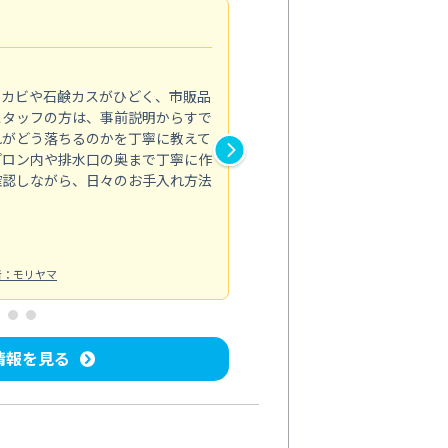
法人利用
5.0
のカビや石鹸カスがひどく、市販品
会社のトイレと洗面台清掃をス
スタッフの方は、事前説明からすで
てはオフィス対応が雑なところ
れがどう落ちるのかを丁寧に教えて
なみから言葉遣い、作業マナー
プロン内や排水口の奥まで丁寧に作
心して任せられました。
確認しながら、日々のお手入れ方法
トイレ清掃
投稿日：2024/09/09
投
者：モリヤマ
情報を見る