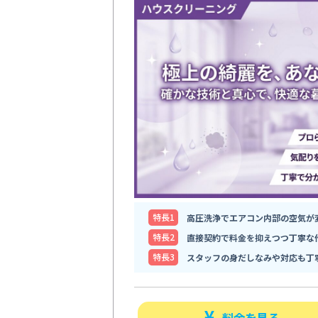
特⻑1
高圧洗浄でエアコン内部の空気が
特⻑2
直接契約で料金を抑えつつ丁寧な
特⻑3
スタッフの身だしなみや対応も丁
料金を見る