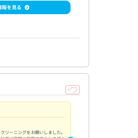
情報を見る
＋
納得のサービス
5.0
のクリーニングをお願いしました。
浴室の清掃を依頼しました。ス