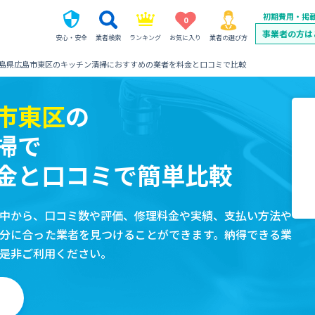
初期費用・掲
0
事業者の方は
安心・安全
業者検索
ランキング
お気に入り
業者の選び方
島県広島市東区のキッチン清掃におすすめの業者を料金と口コミで比較
市東区
の
掃で
金と口コミで簡単比較
中から、口コミ数や評価、修理料金や実績、支払い方法や
分に合った業者を見つけることができます。納得できる業
是非ご利用ください。