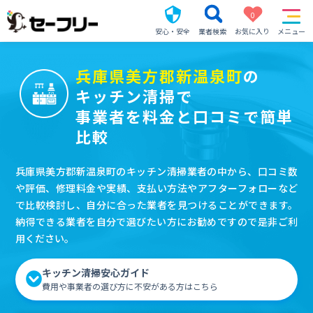
0
安心・安全
業者検索
お気に入り
メニュー
兵庫県美方郡新温泉町
の
キッチン清掃で
事業者を料金と口コミで簡単
比較
兵庫県美方郡新温泉町のキッチン清掃業者の中から、口コミ数
や評価、修理料金や実績、支払い方法やアフターフォローなど
で比較検討し、自分に合った業者を見つけることができます。
納得できる業者を自分で選びたい方にお勧めですので是非ご利
用ください。
キッチン清掃安心ガイド
費用や事業者の選び方に不安がある方はこちら