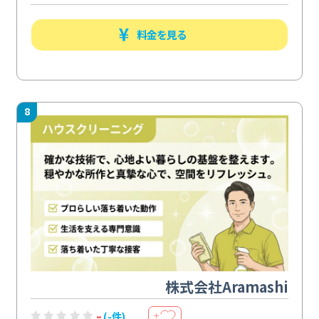
料金を見る
8
株式会社Aramashi
-
(-件)
＋