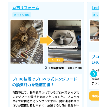
丸吉リフォーム
Ledope
キッチン清掃
キッチン清
BEFORE
プロの温
BEFORE
AFTER
い込み力
千葉県香取市
2026.01.30
キッチンの
える「シロ
プロの技術でプロペラ式レンジフード
長年の調理
まうとご家
の換気能力を徹底回復！
せん。お預
香取市にて、長年愛用されているプロペラタイプの
事例の詳
レンジフード清掃を実施いたしました。 プロペラ
タイプは構造こそシンプルですが、実は油汚れやホ
コリが直接付着しやすく、放置すると吸い込みが悪