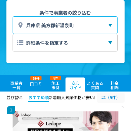
条件で事業者の絞り込む
8
69
件
件
事業者
施工
安心
よくある
料金
口コミ
一覧
事例
ガイド
質問
相場
並び替え :
おすすめ順
新着順
人気順
価格が安い順
評価が高い順
（9件）
評価
1