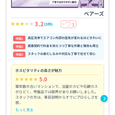
ベアーズ
3.2
1
(5件)
＋
高圧洗浄でエアコン内部の空気が変わるほどきれいに
特⻑1
直接契約で料金を抑えつつ丁寧な作業と報告も両立
特⻑2
スタッフの身だしなみや対応も丁寧で任せて安心
特⻑3
ホスピタリティの高さが魅力
法
5.0
築年数の古いマンションで、浴室のカビや石鹸カス
会
がひどく、市販品では限界がありお願いしました。
し
スタッフの方は、事前説明からすでにプロらしさを
あ
感...
い...
もっと見る
も