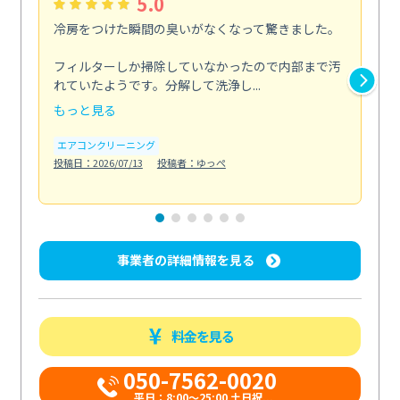
5.0
冷房をつけた瞬間の臭いがなくなって驚きました。
季
な
フィルターしか掃除していなかったので内部まで汚
れていたようです。分解して洗浄し...
浴室
もっと見る
も
エアコンクリーニング
水
投稿日：2026/07/13
投稿者：ゆっぺ
投稿日
事業者の詳細情報を見る
料金を見る
050-7562-0020
平日：8:00〜25:00 土日祝...