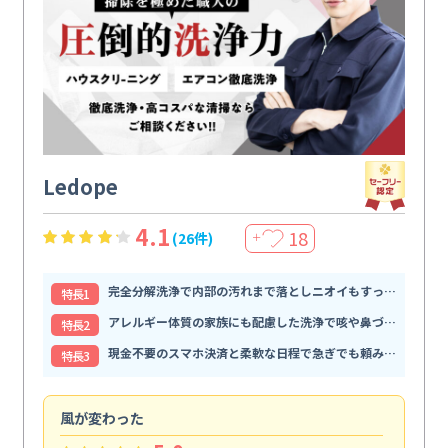
Ledope
4.1
18
(26件)
＋
完全分解洗浄で内部の汚れまで落としニオイもすっきり解消
特⻑1
アレルギー体質の家族にも配慮した洗浄で咳や鼻づまりが和らぐ
特⻑2
現金不要のスマホ決済と柔軟な日程で急ぎでも頼みやすい
特⻑3
風が変わった
家