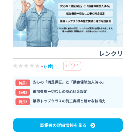
レンクリ
-
1
(-件)
＋
安心の「満足保証」と「損害保険加入済み」
特⻑1
追加費用一切なしの安心料金設定
特⻑2
業界トップクラスの施工実績と確かな技術力
特⻑3
事業者の詳細情報を見る