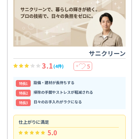
サニクリーン
3.1
5
(4件)
＋
設備・建材が長持ちする
特⻑1
掃除の手間やストレスが軽減される
特⻑2
日々のお手入れがラクになる
特⻑3
仕上がりに満足
親
5.0