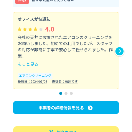
特⻑3
オフィスが快適に
納
4.0
会社の天井に設置されたエアコンのクリーニングを
浴
お願いしました。初めての利用でしたが、スタッフ
終
の対応が非常に丁寧で安心して任せられました。作
き
業...
し...
もっと見る
も
エアコンクリーニング
お
投稿日：2024/07/06
投稿者：石原です
投稿日
事業者の詳細情報を見る