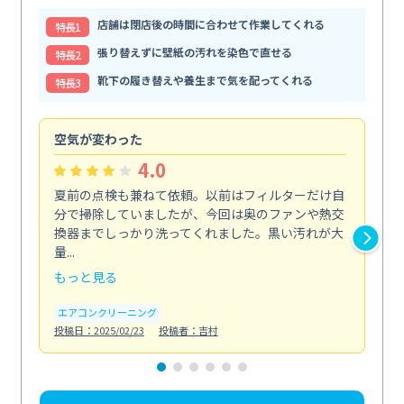
店舗は閉店後の時間に合わせて作業してくれる
特⻑1
張り替えずに壁紙の汚れを染色で直せる
特⻑2
靴下の履き替えや養生まで気を配ってくれる
特⻑3
空気が変わった
浴
4.0
夏前の点検も兼ねて依頼。以前はフィルターだけ自
掃
分で掃除していましたが、今回は奥のファンや熱交
た
換器までしっかり洗ってくれました。黒い汚れが大
キ
量...
安...
もっと見る
も
エアコンクリーニング
お
投稿日：2025/02/23
投稿者：吉村
投稿日