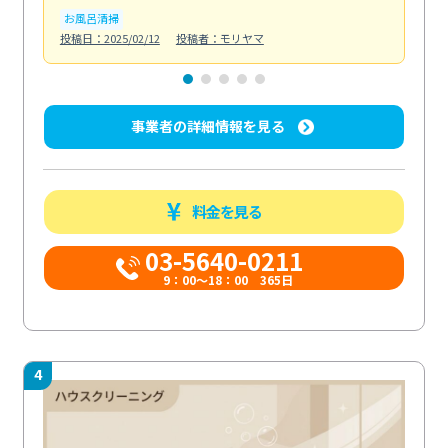
お風呂清掃
ト
投稿日：2025/02/12
投稿者：モリヤマ
投稿日
事業者の詳細情報を見る
料金を見る
03-5640-0211
9：00～18：00 365日
4