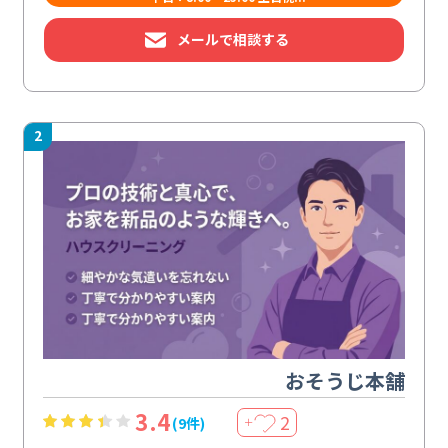
メールで相談する
2
おそうじ本舗
3.4
2
(9件)
＋