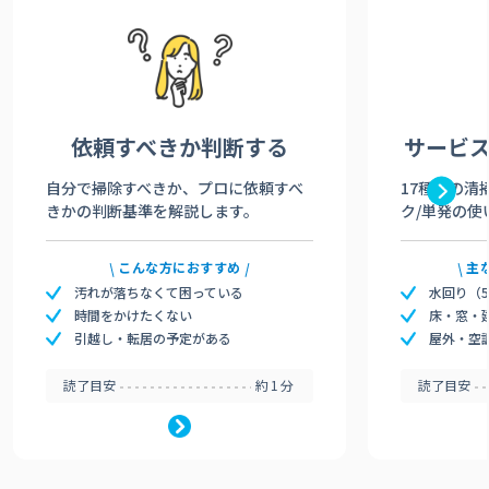
依頼すべきか
判断する
サービ
自分で掃除すべきか、プロに依頼すべ
17種類の清
きかの判断基準を解説します。
ク/単発の使
こんな方におすすめ
主
汚れが落ちなくて困っている
水回り（
時間をかけたくない
床・窓・
引越し・転居の予定がある
屋外・空
読了目安
約1分
読了目安