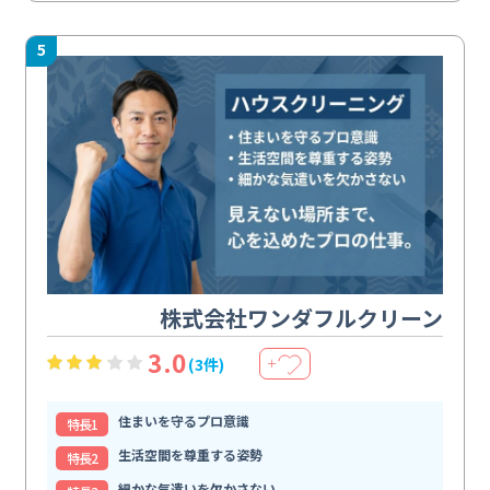
5
株式会社ワンダフルクリーン
3.0
(3件)
＋
住まいを守るプロ意識
特⻑1
生活空間を尊重する姿勢
特⻑2
細かな気遣いを欠かさない