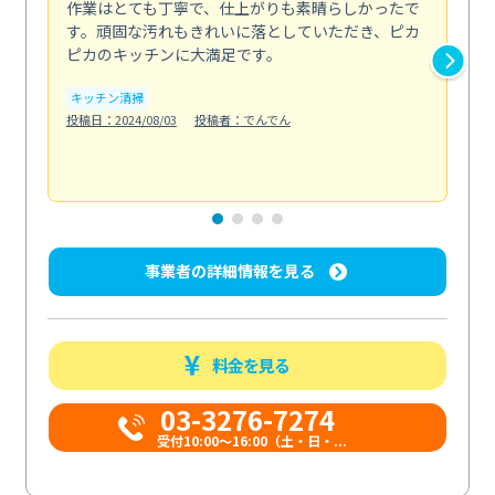
作業はとても丁寧で、仕上がりも素晴らしかったで
ス
す。頑固な汚れもきれいに落としていただき、ピカ
説
ピカのキッチンに大満足です。
の
い...
キッチン清掃
も
投稿日：2024/08/03
投稿者：でんでん
エ
投稿日
事業者の詳細情報を見る
料金を見る
03-3276-7274
受付10:00〜16:00（土・日・...