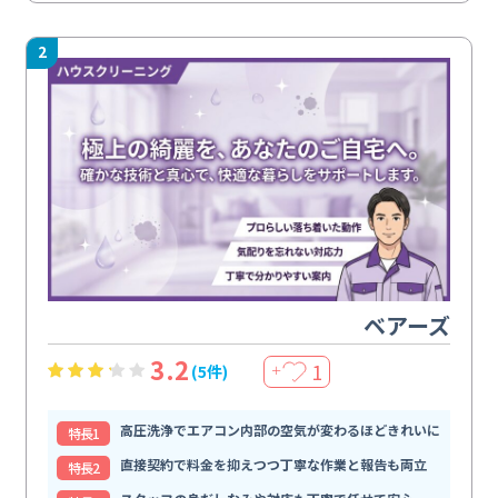
2
ベアーズ
3.2
1
(5件)
＋
高圧洗浄でエアコン内部の空気が変わるほどきれいに
特⻑1
直接契約で料金を抑えつつ丁寧な作業と報告も両立
特⻑2