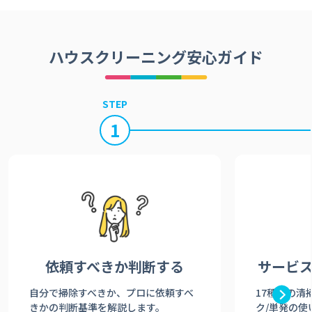
ハウスクリーニング安心ガイド
STEP
1
依頼すべきか
判断する
サービ
自分で掃除すべきか、プロに依頼すべ
17種類の清
きかの判断基準を解説します。
ク/単発の使