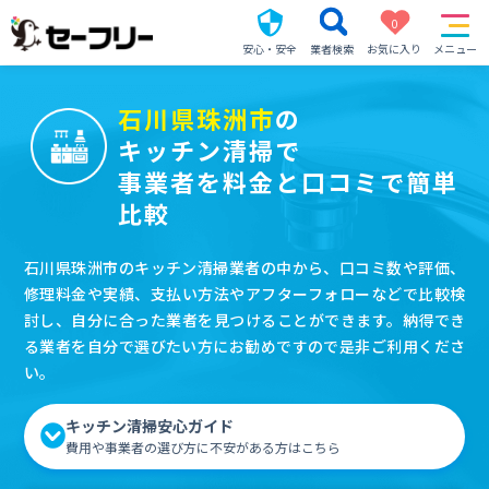
0
安心・安全
業者検索
お気に入り
メニュー
石川県珠洲市
の
キッチン清掃で
事業者を料金と口コミで簡単
比較
石川県珠洲市のキッチン清掃業者の中から、口コミ数や評価、
修理料金や実績、支払い方法やアフターフォローなどで比較検
討し、自分に合った業者を見つけることができます。納得でき
る業者を自分で選びたい方にお勧めですので是非ご利用くださ
い。
キッチン清掃安心ガイド
費用や事業者の選び方に不安がある方はこちら