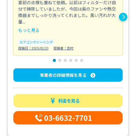
夏前の点検も兼ねて依頼。以前はフィルターだけ自
掃
分で掃除していましたが、今回は奥のファンや熱交
た
換器までしっかり洗ってくれました。黒い汚れが大
キ
量...
安...
もっと見る
も
エアコンクリーニング
お
投稿日：2025/02/23
投稿者：吉村
投稿日
事業者の詳細情報を見る
料金を見る
03-6632-7701