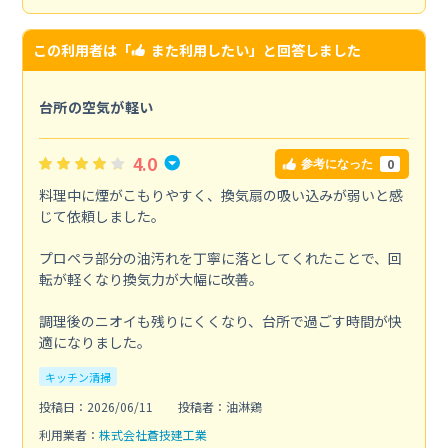
この利用者は「
また利用したい
」と回答しました
台所の空気が軽い
4.0
0
参考になった
料理中に煙がこもりやすく、換気扇の吸い込みが弱いと感
じて依頼しました。
プロペラ部分の油汚れを丁寧に落としてくれたことで、回
転が軽くなり換気力が大幅に改善。
調理後のニオイも残りにくくなり、台所で過ごす時間が快
適になりました。
キッチン清掃
投稿日：2026/06/11
投稿者：油淋鶏
利用業者：
株式会社蒼技建工業