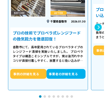
プロの温
BEFORE
AFTER
い込み力
千葉県香取市
2026.01.30
キッチンの
える「シロ
プロの技術でプロペラ式レンジフード
長年の調理
まうとご家
の換気能力を徹底回復！
せん。お預
香取市にて、長年愛用されているプロペラタイプの
事例の詳
レンジフード清掃を実施いたしました。 プロペラ
タイプは構造こそシンプルですが、実は油汚れやホ
コリが直接付着しやすく、放置すると吸い込みが悪
くなるだけでなく、異音や故障の原因に…
事例の詳細を見る
事業者の詳細を見る