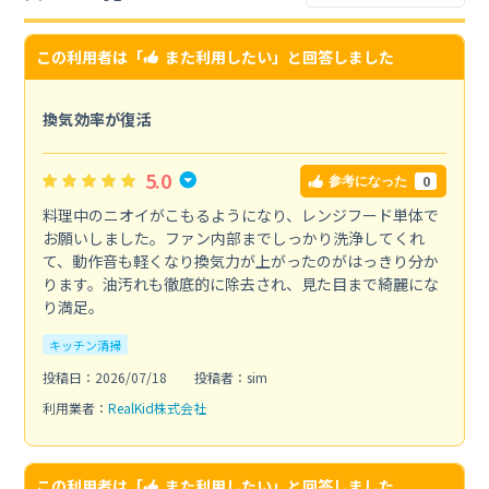
この利用者は「
また利用したい
」と回答しました
換気効率が復活
5.0
0
参考になった
料理中のニオイがこもるようになり、レンジフード単体で
お願いしました。ファン内部までしっかり洗浄してくれ
て、動作音も軽くなり換気力が上がったのがはっきり分か
ります。油汚れも徹底的に除去され、見た目まで綺麗にな
り満足。
キッチン清掃
投稿日：2026/07/18
投稿者：sim
利用業者：
RealKid株式会社
この利用者は「
また利用したい
」と回答しました