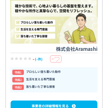
株式会社Aramashi
-
(-件)
＋
プロらしい落ち着いた動作
特⻑1
生活を支える専門意識
特⻑2
落ち着いた丁寧な接客
特⻑3
事業者の詳細情報を見る