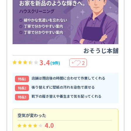
おそうじ本舗
3.4
2
(9件)
＋
店舗は閉店後の時間に合わせて作業してくれる
特⻑1
張り替えずに壁紙の汚れを染色で直せる
特⻑2
靴下の履き替えや養生まで気を配ってくれる
特⻑3
空気が変わった
浴
4.0