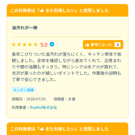
この利用者は「
また利用したい
」と回答しました
油汚れが一掃
5.0
0
参考になった
長年こびりついた油汚れが落ちにくく、キッチン単体で依
頼しました。全体を確認しながら進めてくれて、五徳まわ
りや壁の油膜もすっきり。特にシンクは水アカが取れて、
光沢が戻ったのが嬉しいポイントでした。作業後の説明も
丁寧で安心できました。
キッチン清掃
投稿日：2026/07/01
投稿者：文香
利用業者：
RealKid株式会社
この利用者は「
また利用したい
」と回答しました