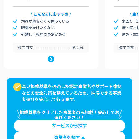
こんな方におすすめ
主
汚れが落ちなくて困っている
水回り（
時間をかけたくない
床・窓・
引越し・転居の予定がある
屋外・空
読了目安
約1分
読了目安
高い掲載基準を通過した認定事業者やサポート体制
などの安全対策を整えているため、納得できる事業
者選びを安心して行えます。
掲載基準をクリアした事業者のみ掲載！安心してお
選びください！
サービスから探す
事業者を探す