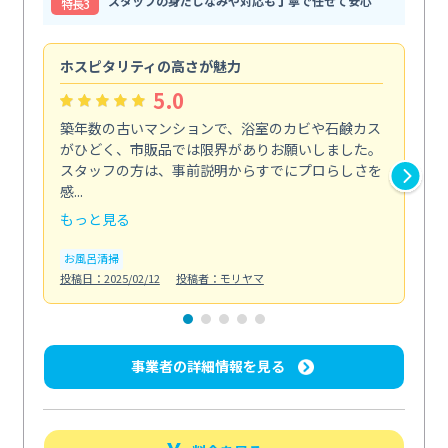
スタッフの身だしなみや対応も丁寧で任せて安心
特⻑3
ホスピタリティの高さが魅力
法
5.0
築年数の古いマンションで、浴室のカビや石鹸カス
会
がひどく、市販品では限界がありお願いしました。
し
スタッフの方は、事前説明からすでにプロらしさを
あ
感...
い...
もっと見る
も
お風呂清掃
ト
投稿日：2025/02/12
投稿者：モリヤマ
投稿日
事業者の詳細情報を見る