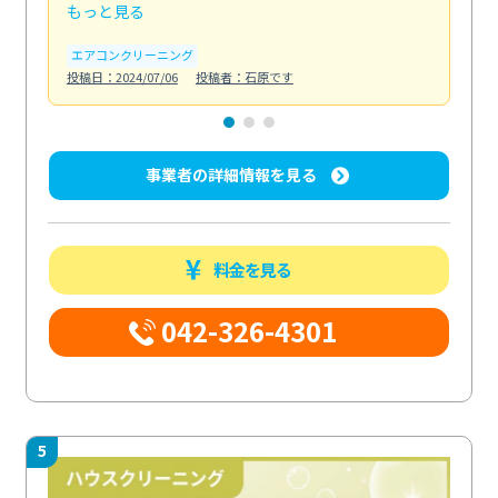
もっと見る
も
エアコンクリーニング
お
投稿日：2024/07/06
投稿者：石原です
投稿日
事業者の詳細情報を見る
料金を見る
042-326-4301
5