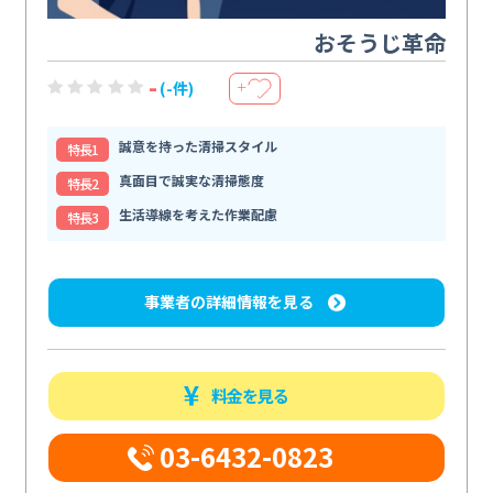
おそうじ革命
-
(-件)
＋
誠意を持った清掃スタイル
特⻑1
真面目で誠実な清掃態度
特⻑2
生活導線を考えた作業配慮
特⻑3
事業者の詳細情報を見る
料金を見る
03-6432-0823