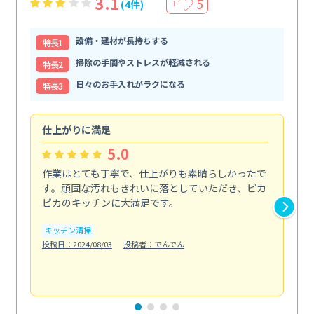
3.1
5
(4件)
＋
設備・建材が長持ちする
特⻑1
掃除の手間やストレスが軽減される
特⻑2
日々のお手入れがラクになる
特⻑3
仕上がりに満足
親
5.0
作業はとても丁寧で、仕上がりも素晴らしかったで
ス
す。頑固な汚れもきれいに落としていただき、ピカ
説
ピカのキッチンに大満足です。
の
い...
キッチン清掃
も
投稿日：2024/08/03
投稿者：でんでん
エ
投稿日