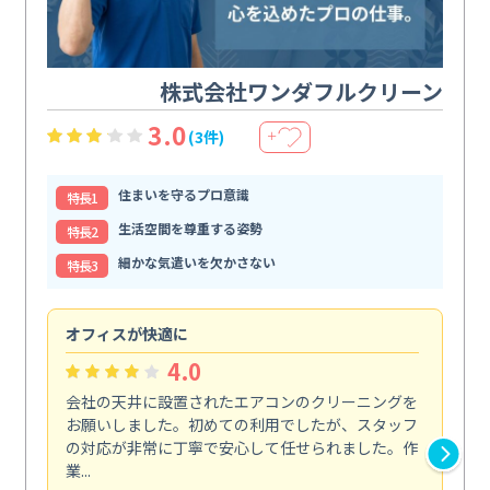
株式会社ワンダフルクリーン
3.0
(3件)
＋
住まいを守るプロ意識
特⻑1
生活空間を尊重する姿勢
特⻑2
細かな気遣いを欠かさない
特⻑3
オフィスが快適に
納
4.0
会社の天井に設置されたエアコンのクリーニングを
浴
お願いしました。初めての利用でしたが、スタッフ
終
の対応が非常に丁寧で安心して任せられました。作
き
業...
し...