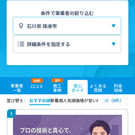
条件で事業者の絞り込む
8
69
件
件
事業者
施工
安心
よくある
料金
口コミ
一覧
事例
ガイド
質問
相場
並び替え :
おすすめ順
新着順
人気順
価格が安い順
評価が高い順
（6件）
評価
1