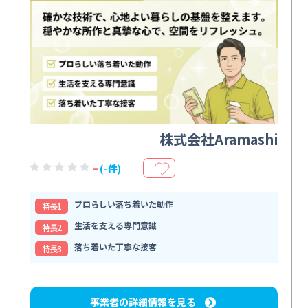
株式会社Aramashi
-
(-件)
＋
プロらしい落ち着いた動作
特⻑1
生活を支える専門意識
特⻑2
落ち着いた丁寧な接客
特⻑3
事業者の詳細情報を見る