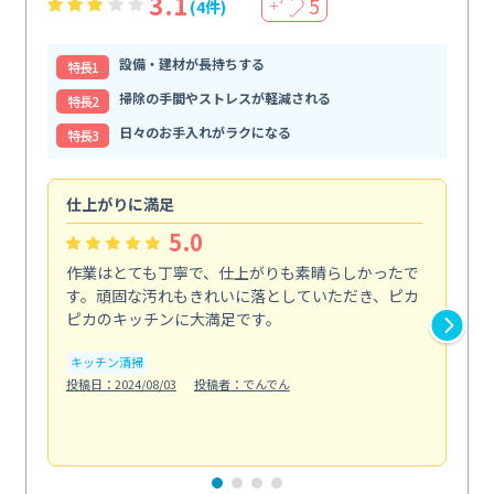
3.1
5
(4件)
＋
設備・建材が長持ちする
特⻑1
掃除の手間やストレスが軽減される
特⻑2
日々のお手入れがラクになる
特⻑3
仕上がりに満足
親
5.0
作業はとても丁寧で、仕上がりも素晴らしかったで
ス
す。頑固な汚れもきれいに落としていただき、ピカ
説
ピカのキッチンに大満足です。
の
い...
キッチン清掃
も
投稿日：2024/08/03
投稿者：でんでん
エ
投稿日