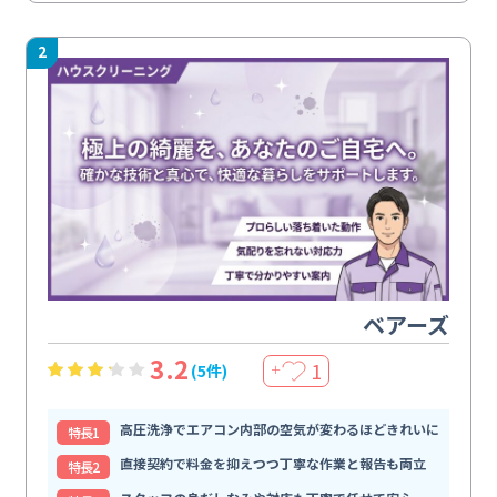
2
ベアーズ
3.2
1
(5件)
＋
高圧洗浄でエアコン内部の空気が変わるほどきれいに
特⻑1
直接契約で料金を抑えつつ丁寧な作業と報告も両立
特⻑2