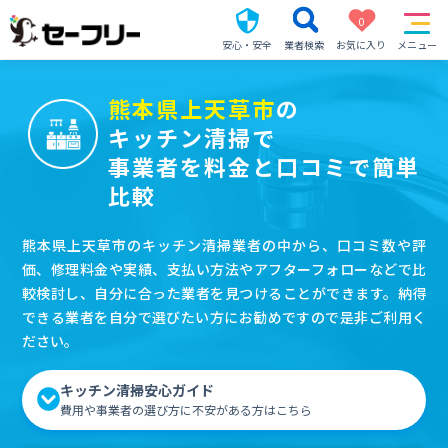
0
安心・安全
業者検索
お気に入り
メニュー
熊本県上天草市
の
キッチン清掃で
事業者を料金と口コミで簡単
比較
熊本県上天草市のキッチン清掃業者の中から、口コミ数や評
価、修理料金や実績、支払い方法やアフターフォローなどで比
較検討し、自分に合った業者を見つけることができます。納得
できる業者を自分で選びたい方にお勧めですので是非ご利用く
ださい。
キッチン清掃安心ガイド
費用や事業者の選び方に不安がある方はこちら