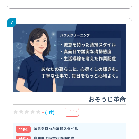
7
おそうじ革命
-
(-件)
＋
誠意を持った清掃スタイル
特⻑1
真面目で誠実な清掃態度
特⻑2