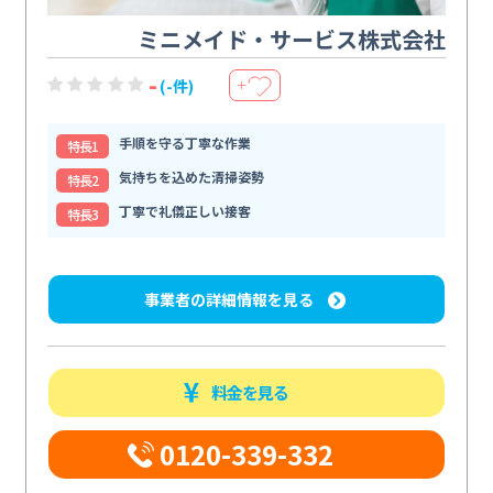
ミニメイド・サービス株式会社
-
(-件)
＋
手順を守る丁寧な作業
特⻑1
気持ちを込めた清掃姿勢
特⻑2
丁寧で礼儀正しい接客
特⻑3
事業者の詳細情報を見る
料金を見る
0120-339-332