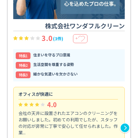
株式会社ワンダフルクリーン
3.0
(3件)
＋
住まいを守るプロ意識
特⻑1
生活空間を尊重する姿勢
特⻑2
細かな気遣いを欠かさない
特⻑3
オフィスが快適に
納
4.0
会社の天井に設置されたエアコンのクリーニングを
浴
お願いしました。初めての利用でしたが、スタッフ
終
の対応が非常に丁寧で安心して任せられました。作
き
業...
し...