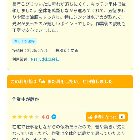
長年こびりついた油汚れが落ちにくく、キッチン単体で依
頼しました。全体を確認しながら進めてくれて、五徳まわ
りや壁の油膜もすっきり。特にシンクは水アカが取れて、
光沢が戻ったのが嬉しいポイントでした。作業後の説明も
丁寧で安心できました。
キッチン清掃
投稿日：2026/07/01
投稿者：文香
利用業者：
RealKid株式会社
この利用者は「
また利用したい
」と回答しました
作業中が静か
4.0
0
参考になった
在宅で仕事をしながらの依頼だったので、音や動きが気に
なっていましたが、作業は全体的に静かで思っていたより
気になりませんでした。