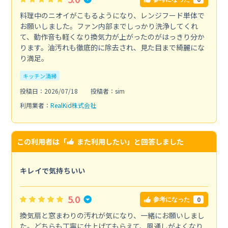
料理中のニオイがこもるようになり、レンジフード単体で
お願いしました。ファン内部までしっかり洗浄してくれ
て、動作音も軽くなり換気力が上がったのがはっきり分か
ります。油汚れも徹底的に除去され、見た目まで綺麗にな
り満足。
キッチン清掃
投稿日：2026/07/18
投稿者：sim
利用業者：
RealKid株式会社
この利用者は「
また利用したい
」と回答しました
キレイで気持ちいい
5.0
0
参考になった
換気扇と窓まわりの汚れが気になり、一緒にお願いしまし
た。どちらも丁寧に仕上げてもらえて、風通しがよくなり