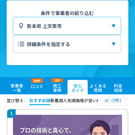
条件で事業者の絞り込む
8
69
件
件
事業者
施工
安心
よくある
料金
口コミ
一覧
事例
ガイド
質問
相場
並び替え :
おすすめ順
新着順
人気順
価格が安い順
評価が高い順
（7件）
評価
1