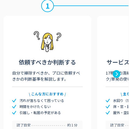
1
依頼すべきか
判断する
サービ
自分で掃除すべきか、プロに依頼すべ
17種類の清
きかの判断基準を解説します。
ク/単発の使
こんな方におすすめ
主
汚れが落ちなくて困っている
水回り（
時間をかけたくない
床・窓・
引越し・転居の予定がある
屋外・空
読了目安
約1分
読了目安