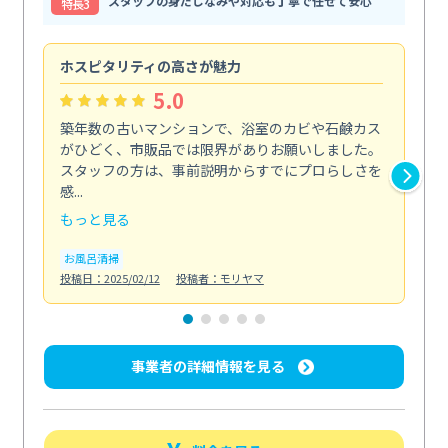
スタッフの身だしなみや対応も丁寧で任せて安心
特⻑3
ホスピタリティの高さが魅力
法
5.0
築年数の古いマンションで、浴室のカビや石鹸カス
会
がひどく、市販品では限界がありお願いしました。
し
スタッフの方は、事前説明からすでにプロらしさを
あ
感...
い...
もっと見る
も
お風呂清掃
ト
投稿日：2025/02/12
投稿者：モリヤマ
投稿日
事業者の詳細情報を見る