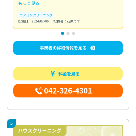
もっと見る
も
エアコンクリーニング
お
投稿日：2024/07/06
投稿者：石原です
投稿日
事業者の詳細情報を見る
料金を見る
042-326-4301
5