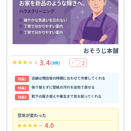
おそうじ本舗
3.4
2
(9件)
＋
店舗は閉店後の時間に合わせて作業してくれる
特⻑1
張り替えずに壁紙の汚れを染色で直せる
特⻑2
靴下の履き替えや養生まで気を配ってくれる
特⻑3
空気が変わった
浴
4.0