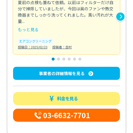
夏前の点検も兼ねて依頼。以前はフィルターだけ自
掃
分で掃除していましたが、今回は奥のファンや熱交
た
換器までしっかり洗ってくれました。黒い汚れが大
キ
量...
安...
もっと見る
も
エアコンクリーニング
お
投稿日：2025/02/23
投稿者：吉村
投稿日
事業者の詳細情報を見る
料金を見る
03-6632-7701