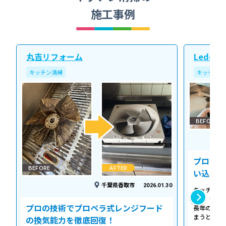
施工事例
丸吉リフォーム
Ledope
キッチン清掃
キッチン清
BEFORE
プロの温
BEFORE
AFTER
い込み力
千葉県香取市
2026.01.30
キッチンの
える「シロ
プロの技術でプロペラ式レンジフード
長年の調理
まうとご家
の換気能力を徹底回復！
せん。お預