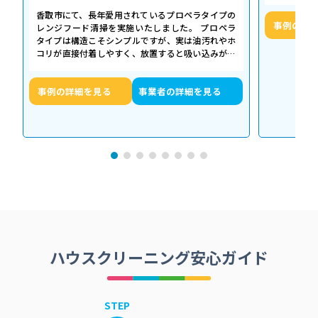
香取市にて、長年愛用されているプロペラタイプの
事例の詳
レンジフード清掃を実施いたしました。 プロペラ
タイプは構造こそシンプルですが、実は油汚れやホ
コリが直接付着しやすく、放置すると吸い込みが悪
くなるだけでなく、異音や故障の原因に…
事例の詳細を見る
事業者の詳細を見る
ハウスクリーニング安心ガイド
STEP