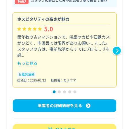
スタッフの身だしなみや対応も丁寧で任せて安心
特⻑3
ホスピタリティの高さが魅力
法
5.0
築年数の古いマンションで、浴室のカビや石鹸カス
会
がひどく、市販品では限界がありお願いしました。
し
スタッフの方は、事前説明からすでにプロらしさを
あ
感...
い...
もっと見る
も
お風呂清掃
ト
投稿日：2025/02/12
投稿者：モリヤマ
投稿日
事業者の詳細情報を見る