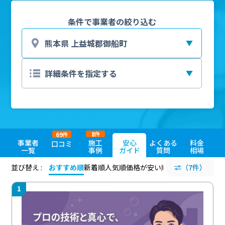
条件で事業者の絞り込む
8
69
件
件
事業者
施工
安心
よくある
料金
口コミ
一覧
事例
ガイド
質問
相場
並び替え :
おすすめ順
新着順
人気順
価格が安い順
評価が高い順
（7件）
評価
1