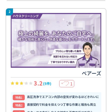
2
ベアーズ
3.2
1
(5件)
＋
高圧洗浄でエアコン内部の空気が変わるほどきれいに
特⻑1
直接契約で料金を抑えつつ丁寧な作業と報告も両立
特⻑2