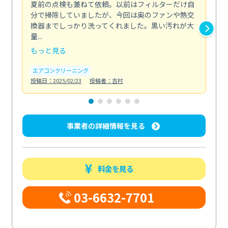
夏前の点検も兼ねて依頼。以前はフィルターだけ自
掃
分で掃除していましたが、今回は奥のファンや熱交
た
換器までしっかり洗ってくれました。黒い汚れが大
キ
量...
安...
もっと見る
も
エアコンクリーニング
お
投稿日：2025/02/23
投稿者：吉村
投稿日
事業者の詳細情報を見る
料金を見る
03-6632-7701