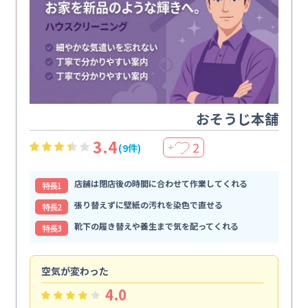
おそうじ本舗
3.4
2
(9件)
＋
店舗は閉店後の時間に合わせて作業してくれる
特⻑1
張り替えずに壁紙の汚れを染色で直せる
特⻑2
靴下の履き替えや養生まで気を配ってくれる
特⻑3
空気が変わった
浴
4.0