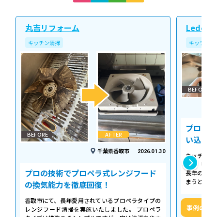
丸吉リフォーム
Ledope
キッチン清掃
キッチン清
BEFORE
プロの温
BEFORE
AFTER
い込み力
千葉県香取市
2026.01.30
キッチンの
える「シロ
プロの技術でプロペラ式レンジフード
長年の調理
まうとご家
の換気能力を徹底回復！
せん。お預
香取市にて、長年愛用されているプロペラタイプの
事例の詳
レンジフード清掃を実施いたしました。 プロペラ