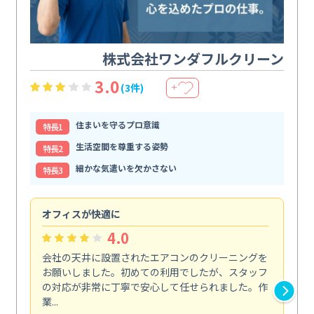
株式会社ワンダフルクリーン
3.0
(3件)
＋
住まいを守るプロ意識
特⻑1
生活空間を尊重する姿勢
特⻑2
細かな気遣いを欠かさない
特⻑3
オフィスが快適に
納
4.0
会社の天井に設置されたエアコンのクリーニングを
浴
お願いしました。初めての利用でしたが、スタッフ
終
の対応が非常に丁寧で安心して任せられました。作
き
業...
し...