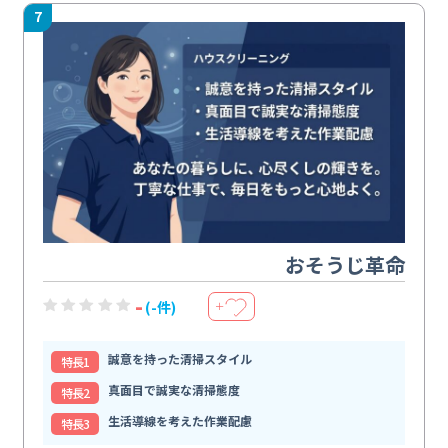
7
おそうじ革命
-
(-件)
＋
誠意を持った清掃スタイル
特⻑1
真面目で誠実な清掃態度
特⻑2
生活導線を考えた作業配慮
特⻑3