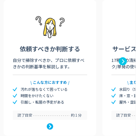
依頼すべきか
判断する
サービ
自分で掃除すべきか、プロに依頼すべ
17種類の清
きかの判断基準を解説します。
ク/単発の使
こんな方におすすめ
主
汚れが落ちなくて困っている
水回り（
時間をかけたくない
床・窓・
引越し・転居の予定がある
屋外・空
読了目安
約1分
読了目安