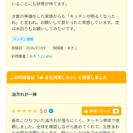
いることにも好感が持てます。
夕食の準備をした家族からも「キッチンが明るくなった
ね」と言われ、お願いして良かったと実感しています。次
は水回りもお願いしてみたいです。
キッチン清掃
投稿日：2026/07/09
投稿者：あきこ
利用業者：
おそうじLabo
この利用者は「
また利用したい
」と回答しました
油汚れが一掃
5.0
0
参考になった
長年こびりついた油汚れが落ちにくく、キッチン単体で依
頼しました。全体を確認しながら進めてくれて、五徳まわ
りや壁の油膜もすっきり。特にシンクは水アカが取れて、