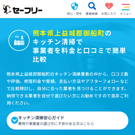
0
安心・安全
業者検索
お気に入り
メニュー
熊本県上益城郡御船町
の
キッチン清掃で
事業者を料金と口コミで簡単
比較
熊本県上益城郡御船町のキッチン清掃業者の中から、口コミ数
や評価、修理料金や実績、支払い方法やアフターフォローなど
で比較検討し、自分に合った業者を見つけることができます。
納得できる業者を自分で選びたい方にお勧めですので是非ご利
用ください。
キッチン清掃安心ガイド
費用や事業者の選び方に不安がある方はこちら