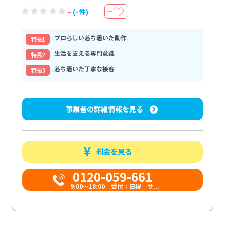
-
(-件)
＋
プロらしい落ち着いた動作
特⻑1
生活を支える専門意識
特⻑2
落ち着いた丁寧な接客
特⻑3
事業者の詳細情報を見る
料金を見る
0120-059-661
9:00〜18:00 受付：日祝 サ...