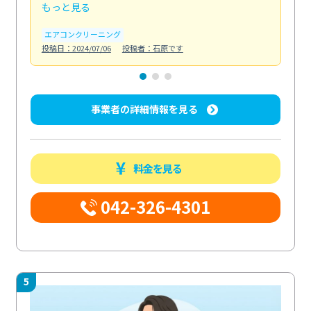
もっと見る
も
エアコンクリーニング
お
投稿日：2024/07/06
投稿者：石原です
投稿日
事業者の詳細情報を見る
料金を見る
042-326-4301
5