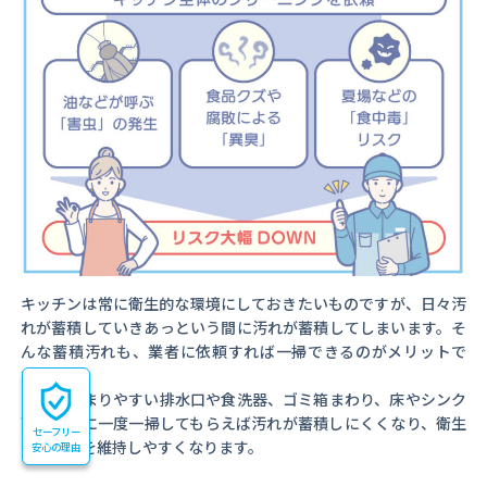
キッチンは常に衛生的な環境にしておきたいものですが、日々汚
れが蓄積していきあっという間に汚れが蓄積してしまいます。そ
んな蓄積汚れも、業者に依頼すれば一掃できるのがメリットで
す。
汚れがたまりやすい排水口や食洗器、ゴミ箱まわり、床やシンク
下は、特に一度一掃してもらえば汚れが蓄積しにくくなり、衛生
セーフリー
的な環境を維持しやすくなります。
安心の理由