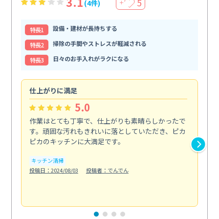
3.1
5
(4件)
＋
設備・建材が長持ちする
特⻑1
掃除の手間やストレスが軽減される
特⻑2
日々のお手入れがラクになる
特⻑3
仕上がりに満足
親
5.0
作業はとても丁寧で、仕上がりも素晴らしかったで
ス
す。頑固な汚れもきれいに落としていただき、ピカ
説
ピカのキッチンに大満足です。
の
い...
キッチン清掃
も
投稿日：2024/08/03
投稿者：でんでん
エ
投稿日