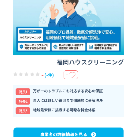
福岡ハウスクリーニング
-
(-件)
＋
万が一のトラブルにも対応する安心の保証
特⻑1
素人には難しい細部まで徹底的に分解洗浄
特⻑2
地域最安値に挑戦する明瞭な料金体系
特⻑3
事業者の詳細情報を見る