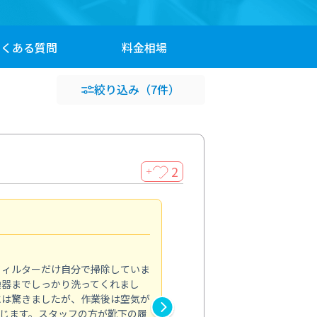
よくある
質問
料金
相場
絞り込み
（7件）
2
＋
浴室が明るく
5.0
フィルターだけ自分で掃除していま
掃除しても取れなかったカビや
換器までしっかり洗ってくれまし
がプロ。浴室が明るく感じるほ
には驚きましたが、作業後は空気が
の説明も丁寧で安心できました
じます。スタッフの方が靴下の履
と気分も全然違います。