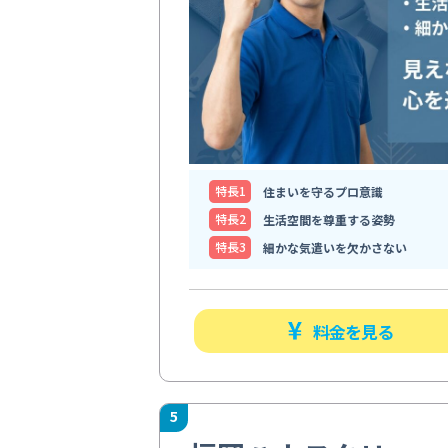
特⻑1
住まいを守るプロ意識
特⻑2
生活空間を尊重する姿勢
特⻑3
細かな気遣いを欠かさない
料金を見る
5