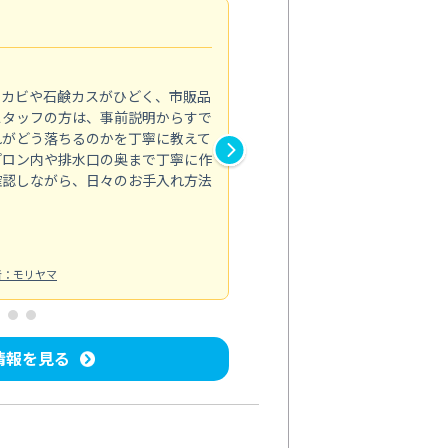
法人利用
5.0
のカビや石鹸カスがひどく、市販品
会社のトイレと洗面台清掃をス
スタッフの方は、事前説明からすで
てはオフィス対応が雑なところ
れがどう落ちるのかを丁寧に教えて
なみから言葉遣い、作業マナー
プロン内や排水口の奥まで丁寧に作
心して任せられました。
確認しながら、日々のお手入れ方法
トイレ清掃
投稿日：2024/09/09
投
者：モリヤマ
情報を見る