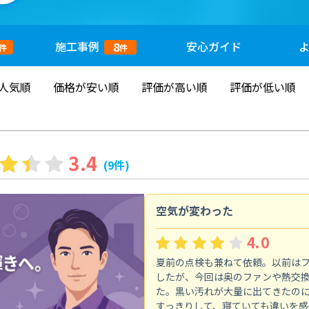
施工
事例
安心
ガイド
8
件
件
人気順
価格が安い順
評価が高い順
評価が低い順
3.4
(9件)
空気が変わった
4.0
夏前の点検も兼ねて依頼。以前は
したが、今回は奥のファンや熱交
た。黒い汚れが大量に出てきたの
すっきりして、寝ていても違いを感