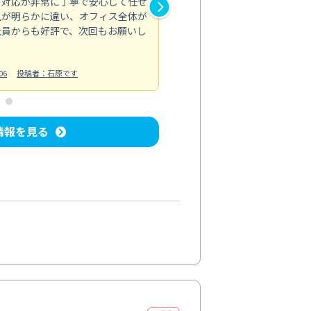
の対応が非常に丁寧で安心して任せ
もスムーズに進行。頑固な汚れ
風が明らかに違い、オフィス全体が
生まれ変わりました。料金も納
社員からも好評で、次回もお願いし
ています。
お風呂清掃
投稿日：2024/06/18
投
06
投稿者：石原です
情報を見る