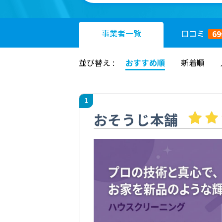
事業者
一覧
口コミ
69
並び替え :
おすすめ順
新着順
1
おそうじ本舗