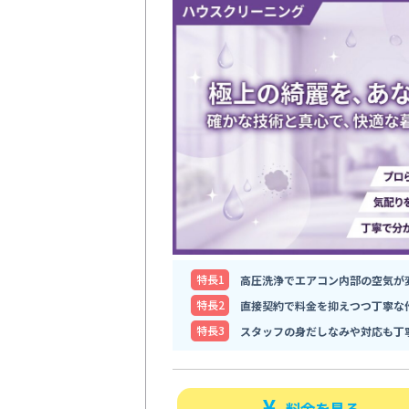
特⻑1
高圧洗浄でエアコン内部の空気が
特⻑2
直接契約で料金を抑えつつ丁寧な
特⻑3
スタッフの身だしなみや対応も丁
料金を見る