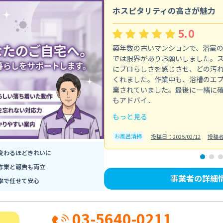
ホスピタリティの高さが魅力
5.0
築年数の古いマンションで、浴室
では限界がありお願いしました。
にプロらしさを感じさせ、どの汚
くれました。作業中も、浴槽のエ
業されていました。最後に一緒に
もアドバイ...
もっと見る
お風呂清掃
投稿日：2025/02/12
投稿
変わるほどきれいに
作業と報告も両立
事業者の詳細
寧で任せて安心
03-5640-0211