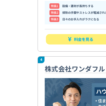
特⻑1
設備・建材が長持ちする
特⻑2
掃除の手間やストレスが軽減され
特⻑3
日々のお手入れがラクになる
料金を見る
4
株式会社ワンダフル