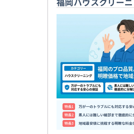
福岡ハウスクリーニ
特⻑1
万が一のトラブルにも対応する安
特⻑2
素人には難しい細部まで徹底的に
特⻑3
地域最安値に挑戦する明瞭な料金