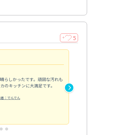
5
＋
親切で丁寧な作業
5.0
素晴らしかったです。頑固な汚れも
スタッフの方は非常に親切で、
ピカのキッチンに大満足です。
き安心感がありました。エアコ
り快適に感じています。丁寧な
稿者：でんでん
エアコンクリーニング
投稿日：2024/