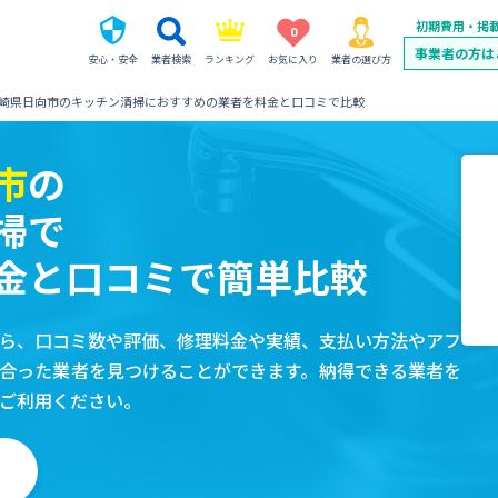
初期費用・掲
0
事業者の方は
安心・安全
業者検索
ランキング
お気に入り
業者の選び方
崎県日向市のキッチン清掃におすすめの業者を料金と口コミで比較
市
の
掃で
金と口コミで簡単比較
ら、口コミ数や評価、修理料金や実績、支払い方法やアフ
合った業者を見つけることができます。納得できる業者を
ご利用ください。