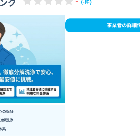
-
ング
(-件)
事業者の詳細
心の保証
分解洗浄
体系