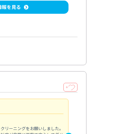
情報を見る
＋
納得のサービス
5.0
のクリーニングをお願いしました。
浴室の清掃を依頼しました。ス