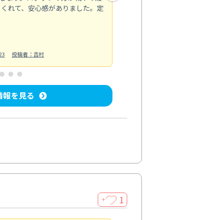
てくれて、安心感がありました。定
お風呂清掃
投稿日：2025/02/12
投
23
投稿者：吉村
情報を見る
1
＋