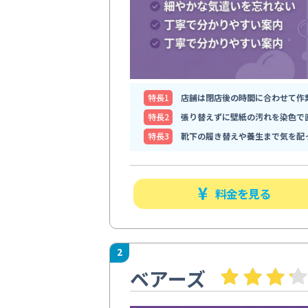
特⻑1
店舗は閉店後の時間に合わせて作
特⻑2
張り替えずに壁紙の汚れを染色で
特⻑3
靴下の履き替えや養生まで気を配
料金を見る
2
ベアーズ