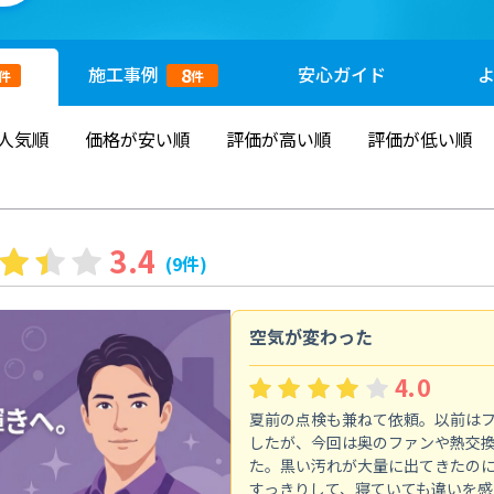
施工
事例
安心
ガイド
8
件
件
人気順
価格が安い順
評価が高い順
評価が低い順
3.4
(9件)
空気が変わった
4.0
夏前の点検も兼ねて依頼。以前は
したが、今回は奥のファンや熱交
た。黒い汚れが大量に出てきたの
すっきりして、寝ていても違いを感