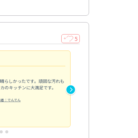
5
＋
親切で丁寧な作業
5.0
素晴らしかったです。頑固な汚れも
スタッフの方は非常に親切で、
ピカのキッチンに大満足です。
き安心感がありました。エアコ
り快適に感じています。丁寧な
稿者：でんでん
エアコンクリーニング
投稿日：2024/