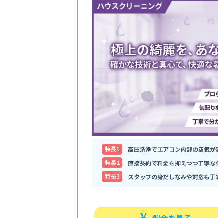
特⻑1
高圧洗浄でエアコン内部の空気が
特⻑2
直接契約で料金を抑えつつ丁寧な
特⻑3
スタッフの身だしなみや対応も丁
料金を見る