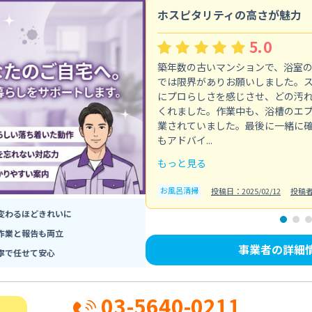
ホスピタリティの高さが魅力
5.0
築年数の古いマンションで、浴室
では限界がありお願いしました。
にプロらしさを感じさせ、どの汚
くれました。作業中も、浴槽のエ
業されていました。最後に一緒に
もアドバイ...
もっと見る
お風呂清掃
投稿日：2025/02/12
投稿
変わるほどきれいに
作業と報告も両立
事業者の詳細
寧で任せて安心
03-5640-0211