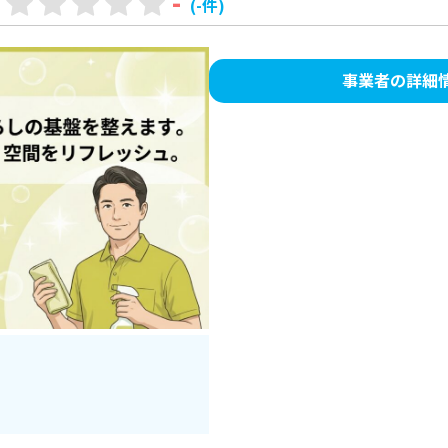
-
(-件)
事業者の詳細