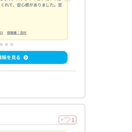
てくれて、安心感がありました。定
お風呂清掃
投稿日：2025/02/12
投
23
投稿者：吉村
情報を見る
1
＋