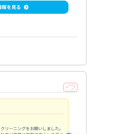
情報を見る
＋
納得のサービス
5.0
のクリーニングをお願いしました。
浴室の清掃を依頼しました。ス