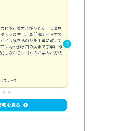
法人利用
5.0
のカビや石鹸カスがひどく、市販品
会社のトイレと洗面台清掃をス
スタッフの方は、事前説明からすで
てはオフィス対応が雑なところ
れがどう落ちるのかを丁寧に教えて
なみから言葉遣い、作業マナー
プロン内や排水口の奥まで丁寧に作
心して任せられました。
確認しながら、日々のお手入れ方法
トイレ清掃
投稿日：2024/09/09
投
者：モリヤマ
情報を見る