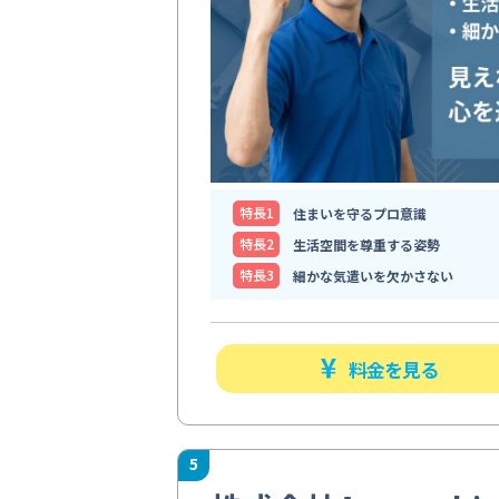
特⻑1
住まいを守るプロ意識
特⻑2
生活空間を尊重する姿勢
特⻑3
細かな気遣いを欠かさない
料金を見る
5