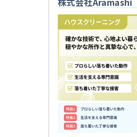
株式会社Aramashi
特⻑1
プロらしい落ち着いた動作
特⻑2
生活を支える専門意識
特⻑3
落ち着いた丁寧な接客