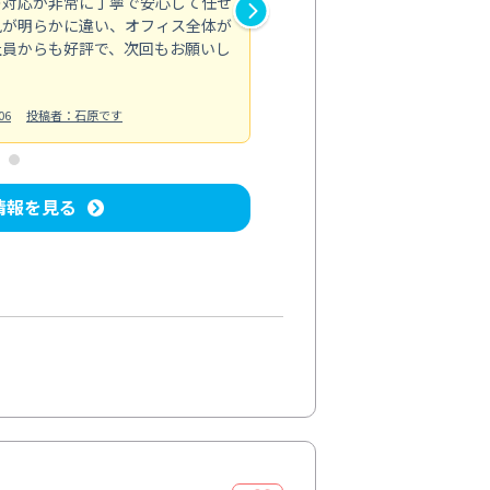
の対応が非常に丁寧で安心して任せ
もスムーズに進行。頑固な汚れ
風が明らかに違い、オフィス全体が
生まれ変わりました。料金も納
社員からも好評で、次回もお願いし
ています。
お風呂清掃
投稿日：2024/06/18
投
06
投稿者：石原です
情報を見る