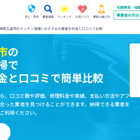
初期費用・掲
0
事業者の方は
安心・安全
業者検索
ランキング
お気に入り
業者の選び方
崎県五島市のキッチン清掃におすすめの業者を料金と口コミで比較
市
の
掃で
金と口コミで簡単比較
ら、口コミ数や評価、修理料金や実績、支払い方法やアフ
合った業者を見つけることができます。納得できる業者を
ご利用ください。