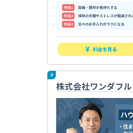
特⻑1
設備・建材が長持ちする
特⻑2
掃除の手間やストレスが軽減され
特⻑3
日々のお手入れがラクになる
料金を見る
4
株式会社ワンダフル