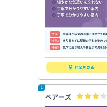
特⻑1
店舗は閉店後の時間に合わせて作
特⻑2
張り替えずに壁紙の汚れを染色で
特⻑3
靴下の履き替えや養生まで気を配
料金を見る
2
ベアーズ