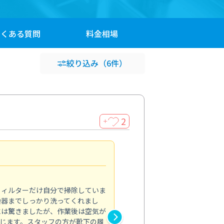
よくある
質問
料金
相場
絞り込み
（6件）
2
＋
浴室が明るく
5.0
フィルターだけ自分で掃除していま
掃除しても取れなかったカビや
換器までしっかり洗ってくれまし
がプロ。浴室が明るく感じるほ
には驚きましたが、作業後は空気が
の説明も丁寧で安心できました
じます。スタッフの方が靴下の履
と気分も全然違います。