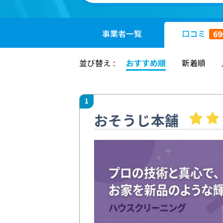
事業者
一覧
口コミ
69
並び替え :
おすすめ順
新着順
1
おそうじ本舗