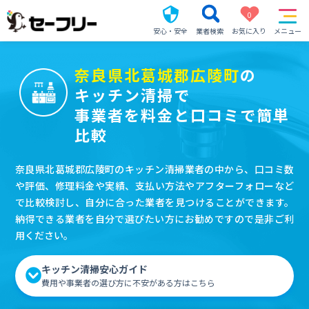
0
安心・安全
業者検索
お気に入り
メニュー
奈良県北葛城郡広陵町
の
キッチン清掃で
事業者を料金と口コミで簡単
比較
奈良県北葛城郡広陵町のキッチン清掃業者の中から、口コミ数
や評価、修理料金や実績、支払い方法やアフターフォローなど
で比較検討し、自分に合った業者を見つけることができます。
納得できる業者を自分で選びたい方にお勧めですので是非ご利
用ください。
キッチン清掃安心ガイド
費用や事業者の選び方に不安がある方はこちら