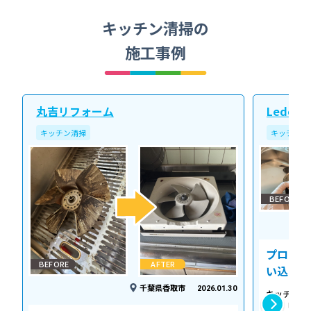
キッチン清掃の
施工事例
丸吉リフォーム
Ledope
キッチン清掃
キッチン清
BEFORE
プロの温
BEFORE
AFTER
い込み力
千葉県香取市
2026.01.30
キッチンの
える「シロ