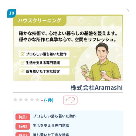
10
株式会社Aramashi
-
(-件)
＋
プロらしい落ち着いた動作
特⻑1
生活を支える専門意識
特⻑2
落ち着いた丁寧な接客
特⻑3