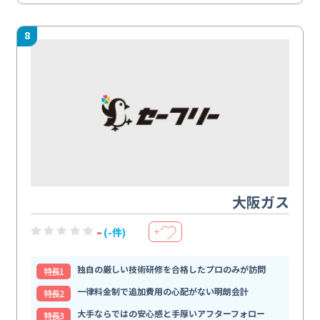
8
大阪ガス
-
(-件)
＋
独自の厳しい技術研修を合格したプロのみが訪問
特⻑1
一律料金制で追加費用の心配がない明朗会計
特⻑2
大手ならではの安心感と手厚いアフターフォロー
特⻑3