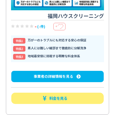
福岡ハウスクリーニング
-
(-件)
＋
万が一のトラブルにも対応する安心の保証
特⻑1
素人には難しい細部まで徹底的に分解洗浄
特⻑2
地域最安値に挑戦する明瞭な料金体系
特⻑3
事業者の詳細情報を見る
料金を見る