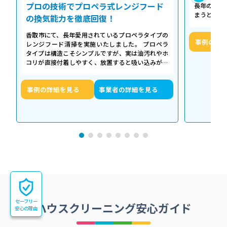
プロの技術でプロペラ式レンジフード
長年の調理
まうとご家
の換気能力を徹底回復！
せん。お預
香取市にて、長年愛用されているプロペラタイプの
事例の詳
レンジフード清掃を実施いたしました。 プロペラ
タイプは構造こそシンプルですが、実は油汚れやホ
コリが直接付着しやすく、放置すると吸い込みが悪
くなるだけでなく、異音や故障の原因に…
事例の詳細を見る
事業者の詳細を見る
セーフリー
ハウスクリーニング安心ガイド
安心の理由