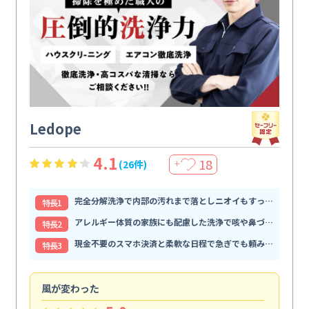
Ledope
4.1
18
(26件)
＋
完全分解洗浄で内部の汚れまで落としニオイもすっきり解消
特⻑1
アレルギー体質の家族にも配慮した洗浄で咳や鼻づまりが和らぐ
特⻑2
現金不要のスマホ決済と柔軟な日程で急ぎでも頼みやすい
特⻑3
風が変わった
家