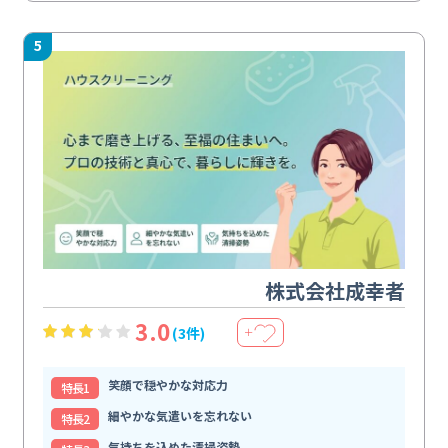
5
株式会社成幸者
3.0
(3件)
＋
笑顔で穏やかな対応力
特⻑1
細やかな気遣いを忘れない
特⻑2
気持ちを込めた清掃姿勢