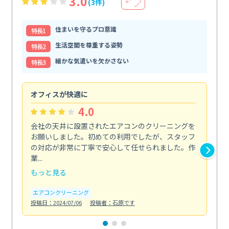
3.0
(3件)
＋
住まいを守るプロ意識
特⻑1
生活空間を尊重する姿勢
特⻑2
細かな気遣いを欠かさない
特⻑3
オフィスが快適に
納
4.0
会社の天井に設置されたエアコンのクリーニングを
浴
お願いしました。初めての利用でしたが、スタッフ
終
の対応が非常に丁寧で安心して任せられました。作
き
業...
し...
もっと見る
も
エアコンクリーニング
お
投稿日：2024/07/06
投稿者：石原です
投稿日