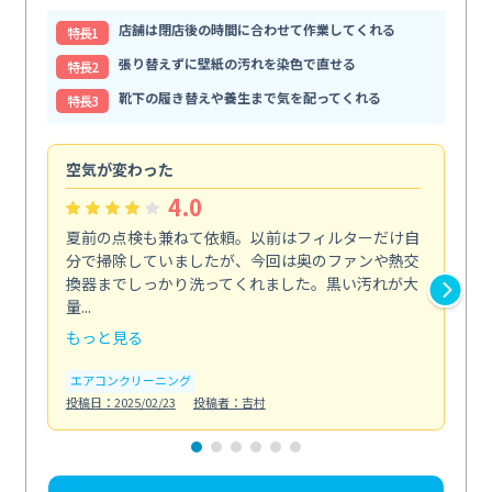
店舗は閉店後の時間に合わせて作業してくれる
特⻑1
張り替えずに壁紙の汚れを染色で直せる
特⻑2
靴下の履き替えや養生まで気を配ってくれる
特⻑3
空気が変わった
浴
4.0
夏前の点検も兼ねて依頼。以前はフィルターだけ自
掃
分で掃除していましたが、今回は奥のファンや熱交
た
換器までしっかり洗ってくれました。黒い汚れが大
キ
量...
安...
もっと見る
も
エアコンクリーニング
お
投稿日：2025/02/23
投稿者：吉村
投稿日