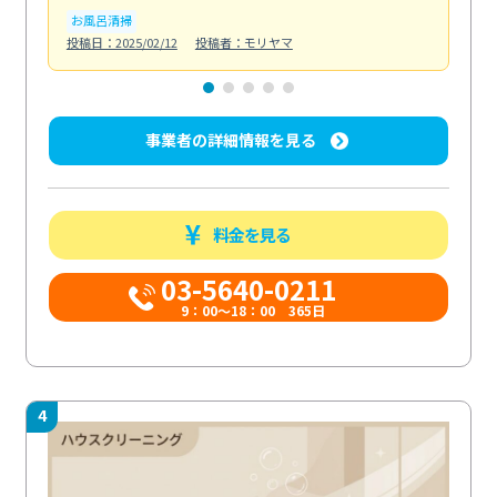
お風呂清掃
ト
投稿日：2025/02/12
投稿者：モリヤマ
投稿日
事業者の詳細情報を見る
料金を見る
03-5640-0211
9：00～18：00 365日
4