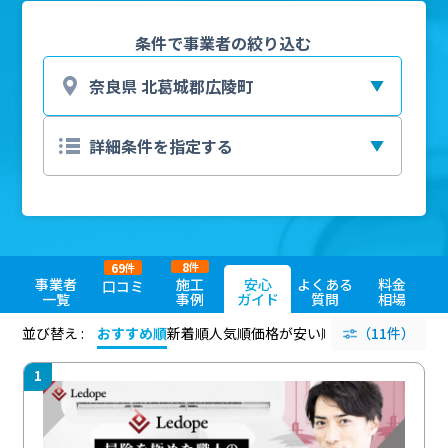
条件で事業者の絞り込む
8
69
件
件
事業者
施工
安心
よくある
料金
口コミ
一覧
事例
ガイド
質問
相場
並び替え :
おすすめ順
新着順
人気順
価格が安い順
評価が高い順
（11件）
評価
1