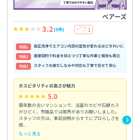
ベアーズ
3.2
1
(5件)
＋
高圧洗浄でエアコン内部の空気が変わるほどきれいに
特⻑1
直接契約で料金を抑えつつ丁寧な作業と報告も両立
特⻑2
スタッフの身だしなみや対応も丁寧で任せて安心
特⻑3
ホスピタリティの高さが魅力
法
5.0
築年数の古いマンションで、浴室のカビや石鹸カス
会
がひどく、市販品では限界がありお願いしました。
し
スタッフの方は、事前説明からすでにプロらしさを
あ
感...
い...
もっと見る
も