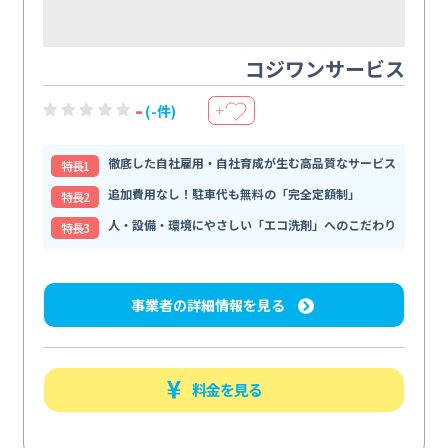
コジワンサービス
-
(-件)
＋
徹底した自社雇用・自社育成が生む高品質なサービス
特⻑1
追加費用なし！駐車代も無料の「完全定額制」
特⻑2
人・設備・環境にやさしい「エコ洗剤」へのこだわり
特⻑3
事業者の詳細情報を見る
料金を見る