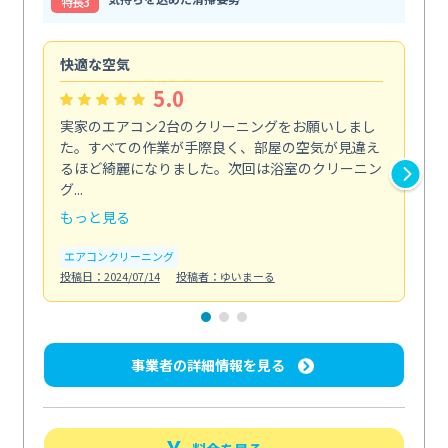
特⻑3
快適な空気
ア
5.0
実家のエアコン2台のクリーニングをお願いしまし
お
た。すべての作業が手際良く、部屋の空気が見違え
り
るほど綺麗になりました。次回は浴室のクリーニン
家
グ...
した.
もっと見る
も
エアコンクリーニング
エ
投稿日：2024/07/14
投稿者：ゆいまーる
投稿日
事業者の詳細情報を見る