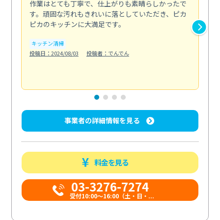
作業はとても丁寧で、仕上がりも素晴らしかったで
ス
す。頑固な汚れもきれいに落としていただき、ピカ
説
ピカのキッチンに大満足です。
の
い...
キッチン清掃
も
投稿日：2024/08/03
投稿者：でんでん
エ
投稿日
事業者の詳細情報を見る
料金を見る
03-3276-7274
受付10:00〜16:00（土・日・...