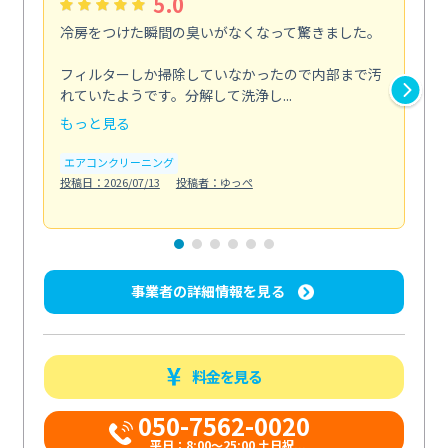
5.0
冷房をつけた瞬間の臭いがなくなって驚きました。
季
な
フィルターしか掃除していなかったので内部まで汚
れていたようです。分解して洗浄し...
浴室
もっと見る
も
エアコンクリーニング
水
投稿日：2026/07/13
投稿者：ゆっぺ
投稿日
事業者の詳細情報を見る
料金を見る
050-7562-0020
平日：8:00〜25:00 土日祝...