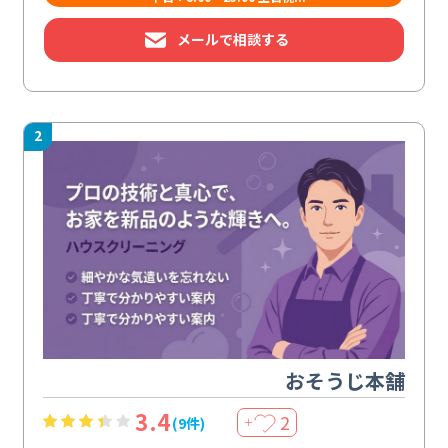
メールで相談する
2
おそうじ本舗
3.4
2
(9件)
＋