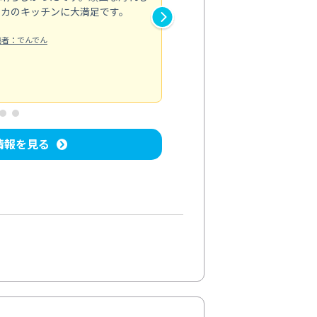
ピカのキッチンに大満足です。
き安心感がありました。エアコ
り快適に感じています。丁寧な
稿者：でんでん
エアコンクリーニング
投稿日：2024/
情報を見る