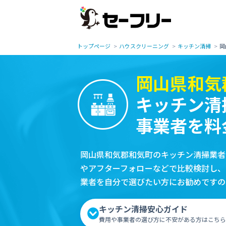
トップページ
ハウスクリーニング
キッチン清掃
岡
岡山県和気
キッチン清
事業者を料
岡山県和気郡和気町のキッチン清掃業者
やアフターフォローなどで比較検討し、
業者を自分で選びたい方にお勧めですの
キッチン清掃安心ガイド
費用や事業者の選び方に不安がある方はこちら