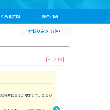
よくある
質問
料金
相場
絞り込み
（7件）
15
＋
休日でも頼みやすい
5.0
、就寝時に温度が安定しないことが
平日は予定が合わないので休日
ないと案内されていたこともあ