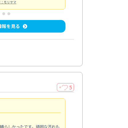
者：モリヤマ
情報を見る
5
＋
親切で丁寧な作業
5.0
素晴らしかったです。頑固な汚れも
スタッフの方は非常に親切で、