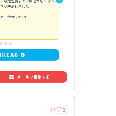
り、設定温度までの到達が早くなっ
床の黒ずみや排水口まわりまで
しさが解消しました。
した。作業時間は予定より少し
めてくださったので不満はあり
09
投稿者：かず吉
お風呂清掃
投稿日：2026/06/18
投
情報を見る
メールで相談する
2
＋