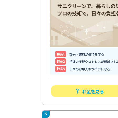
特⻑1
設備・建材が長持ちする
特⻑2
掃除の手間やストレスが軽減され
特⻑3
日々のお手入れがラクになる
料金を見る
5