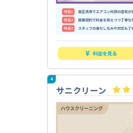
特⻑1
高圧洗浄でエアコン内部の空気が
特⻑2
直接契約で料金を抑えつつ丁寧な
特⻑3
スタッフの身だしなみや対応も丁
料金を見る
4
サニクリーン