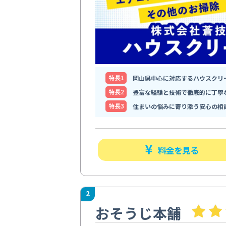
特⻑1
岡山県中心に対応するハウスクリ
特⻑2
豊富な経験と技術で徹底的に丁寧
特⻑3
住まいの悩みに寄り添う安心の相
料金を見る
2
おそうじ本舗