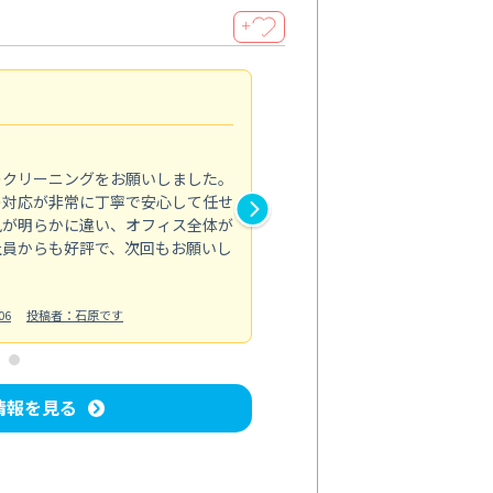
＋
納得のサービス
5.0
のクリーニングをお願いしました。
浴室の清掃を依頼しました。ス
の対応が非常に丁寧で安心して任せ
もスムーズに進行。頑固な汚れ
風が明らかに違い、オフィス全体が
生まれ変わりました。料金も納
社員からも好評で、次回もお願いし
ています。
お風呂清掃
投稿日：2024/06/18
投
06
投稿者：石原です
情報を見る