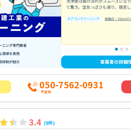
洗浄後は風の流れがスムーズにな
て驚き。湿気っぽさも減り、寝苦
エアコンクリーニング
投稿日：2026/07/
ーニング専門業者
な清掃を実施
事業者の詳細
談体制が魅力
050-7562-0931
不定休
3.4
(9件)