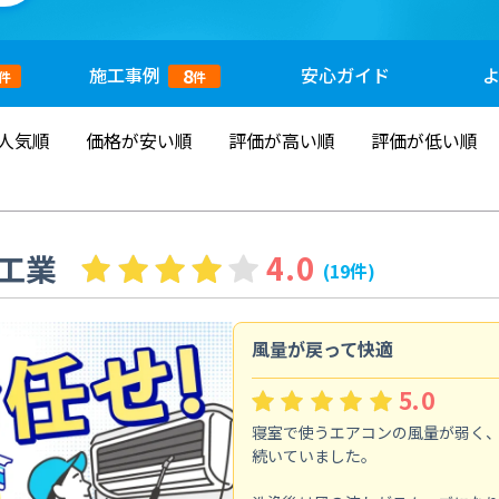
施工
事例
安心
ガイド
8
件
件
人気順
価格が安い順
評価が高い順
評価が低い順
工業
4.0
(19件)
風量が戻って快適
5.0
寝室で使うエアコンの風量が弱く
続いていました。