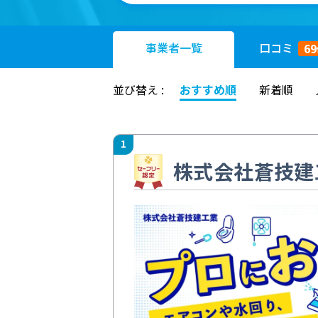
事業者
一覧
口コミ
69
並び替え :
おすすめ順
新着順
1
株式会社蒼技建