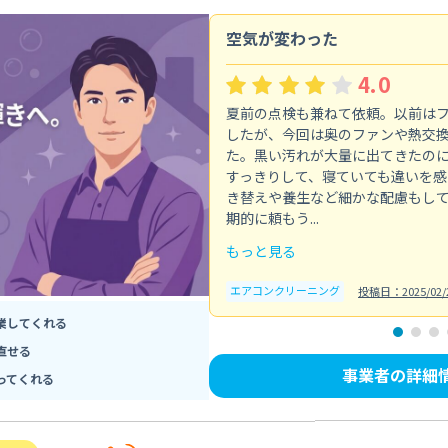
空気が変わった
4.0
夏前の点検も兼ねて依頼。以前は
したが、今回は奥のファンや熱交
た。黒い汚れが大量に出てきたの
すっきりして、寝ていても違いを感
き替えや養生など細かな配慮もし
期的に頼もう...
もっと見る
エアコンクリーニング
投稿日：2025/02/
業してくれる
直せる
事業者の詳細
ってくれる