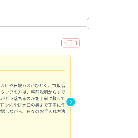
1
＋
法人利用
5.0
のカビや石鹸カスがひどく、市販品
会社のトイレと洗面台清掃をス
スタッフの方は、事前説明からすで
てはオフィス対応が雑なところ
れがどう落ちるのかを丁寧に教えて
なみから言葉遣い、作業マナー
プロン内や排水口の奥まで丁寧に作
心して任せられました。
確認しながら、日々のお手入れ方法
トイレ清掃
投稿日：2024/09/09
投