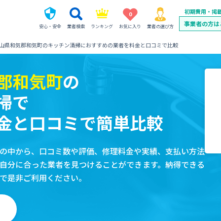
初期費用・掲
0
事業者の方は
安心・安全
業者検索
ランキング
お気に入り
業者の選び方
山県和気郡和気町のキッチン清掃におすすめの業者を料金と口コミで比較
郡和気町
の
掃で
金と口コミで簡単比較
の中から、口コミ数や評価、修理料金や実績、支払い方法
自分に合った業者を見つけることができます。納得できる
で是非ご利用ください。