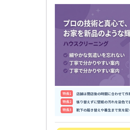
特⻑1
店舗は閉店後の時間に合わせて作
特⻑2
張り替えずに壁紙の汚れを染色で
特⻑3
靴下の履き替えや養生まで気を配