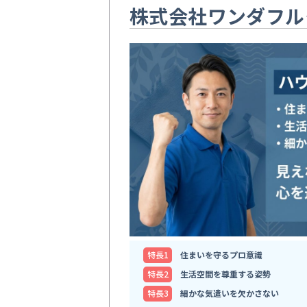
株式会社ワンダフル
特⻑1
住まいを守るプロ意識
特⻑2
生活空間を尊重する姿勢
特⻑3
細かな気遣いを欠かさない