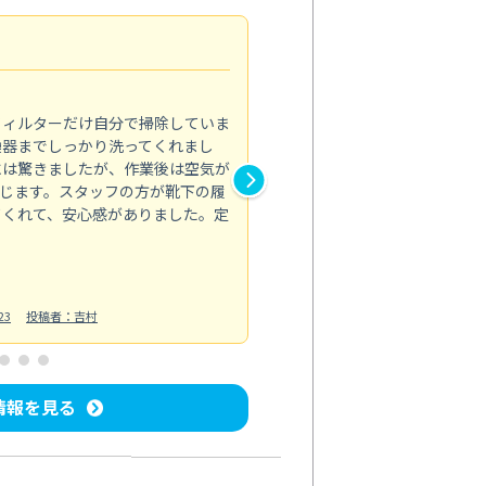
浴室が明るく
5.0
フィルターだけ自分で掃除していま
掃除しても取れなかったカビや
換器までしっかり洗ってくれまし
がプロ。浴室が明るく感じるほ
には驚きましたが、作業後は空気が
の説明も丁寧で安心できました
じます。スタッフの方が靴下の履
と気分も全然違います。
てくれて、安心感がありました。定
お風呂清掃
投稿日：2025/02/12
投
23
投稿者：吉村
情報を見る