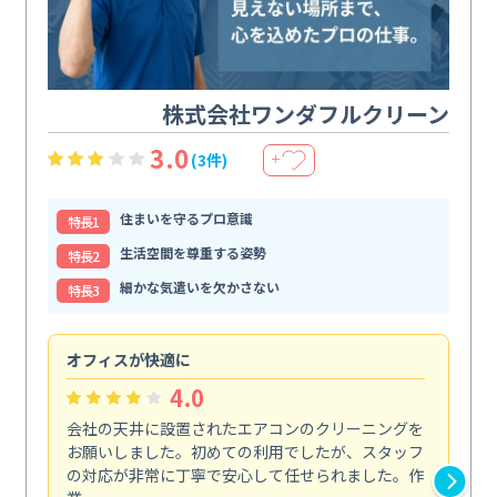
株式会社ワンダフルクリーン
3.0
(3件)
＋
住まいを守るプロ意識
特⻑1
生活空間を尊重する姿勢
特⻑2
細かな気遣いを欠かさない
特⻑3
オフィスが快適に
納
4.0
会社の天井に設置されたエアコンのクリーニングを
浴
お願いしました。初めての利用でしたが、スタッフ
終
の対応が非常に丁寧で安心して任せられました。作
き