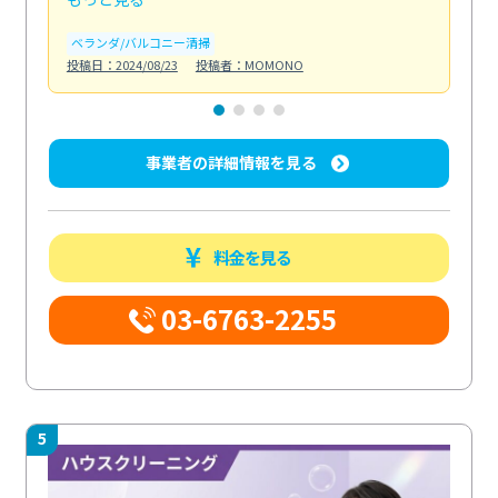
ベランダ/バルコニー清掃
エ
投稿日：2024/08/23
投稿者：MOMONO
投稿日
事業者の詳細情報を見る
料金を見る
03-6763-2255
5