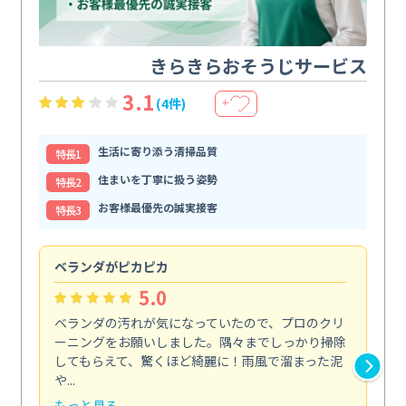
きらきらおそうじサービス
3.1
(4件)
＋
生活に寄り添う清掃品質
特⻑1
住まいを丁寧に扱う姿勢
特⻑2
お客様最優先の誠実接客
特⻑3
ベランダがピカピカ
今
5.0
ベランダの汚れが気になっていたので、プロのクリ
掃
ーニングをお願いしました。隅々までしっかり掃除
し
してもらえて、驚くほど綺麗に！雨風で溜まった泥
あ
や...
年...
もっと見る
も