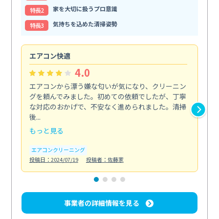
家を大切に扱うプロ意識
特⻑2
気持ちを込めた清掃姿勢
特⻑3
エアコン快適
快
4.0
エアコンから漂う嫌な匂いが気になり、クリーニン
エ
グを頼んでみました。初めての依頼でしたが、丁寧
エ
な対応のおかげで、不安なく進められました。清掃
に
後...
快...
もっと見る
も
エアコンクリーニング
エ
投稿日：2024/07/19
投稿者：佐藤家
投稿日
事業者の詳細情報を見る