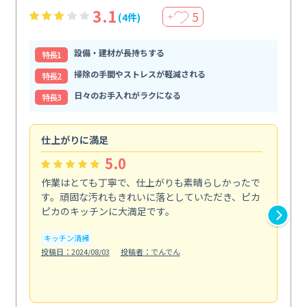
3.1
5
(4件)
＋
設備・建材が長持ちする
特⻑1
掃除の手間やストレスが軽減される
特⻑2
日々のお手入れがラクになる
特⻑3
仕上がりに満足
親
5.0
作業はとても丁寧で、仕上がりも素晴らしかったで
ス
す。頑固な汚れもきれいに落としていただき、ピカ
説
ピカのキッチンに大満足です。
の
い...
キッチン清掃
も
投稿日：2024/08/03
投稿者：でんでん
エ
投稿日