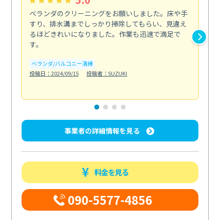
ベランダのクリーニングをお願いしました。床や手
コ
すり、排水溝までしっかり掃除してもらい、見違え
れ
るほどきれいになりました。作業も迅速で満足で
く
す。
欲を.
も
ベランダ/バルコニー清掃
投稿日：2024/09/15
投稿者：SUZUKI
キ
投稿日
事業者の詳細情報を見る
料金を見る
090-5577-4856