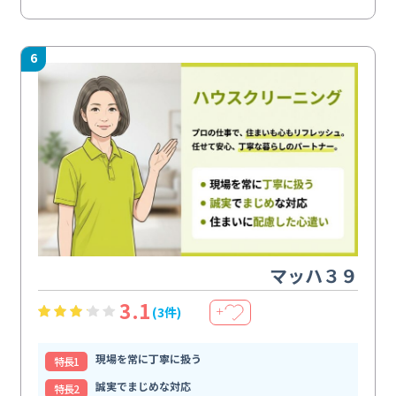
6
マッハ３９
3.1
(3件)
＋
現場を常に丁寧に扱う
特⻑1
誠実でまじめな対応
特⻑2