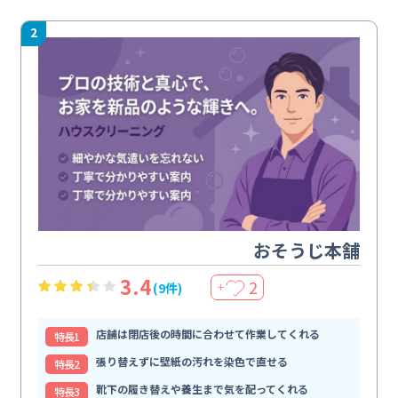
2
おそうじ本舗
3.4
2
(9件)
＋
店舗は閉店後の時間に合わせて作業してくれる
特⻑1
張り替えずに壁紙の汚れを染色で直せる
特⻑2
靴下の履き替えや養生まで気を配ってくれる
特⻑3