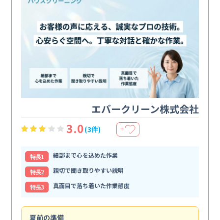
エバークリーン株式会社
3.0
(3件)
＋
細部まで心を込めた作業
特⻑1
親切で聞き取りやすい説明
特⻑2
真面目で落ち着いた作業態度
特⻑3
夏前の準備
エ