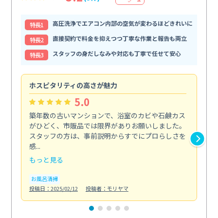
高圧洗浄でエアコン内部の空気が変わるほどきれいに
特⻑1
直接契約で料金を抑えつつ丁寧な作業と報告も両立
特⻑2
スタッフの身だしなみや対応も丁寧で任せて安心
特⻑3
ホスピタリティの高さが魅力
法
5.0
築年数の古いマンションで、浴室のカビや石鹸カス
会
がひどく、市販品では限界がありお願いしました。
し
スタッフの方は、事前説明からすでにプロらしさを
あ
感...
い...
もっと見る
も
お風呂清掃
ト
投稿日：2025/02/12
投稿者：モリヤマ
投稿日