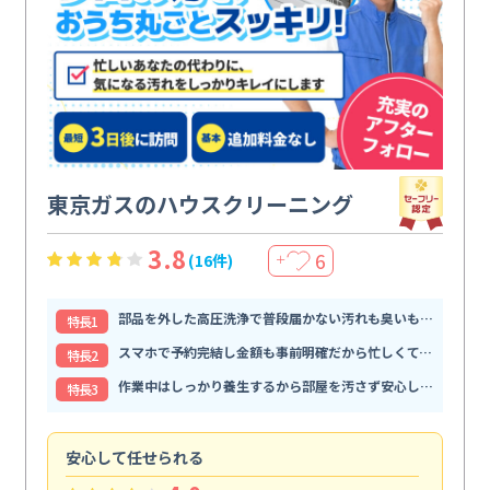
東京ガスのハウスクリーニング
3.8
6
(16件)
＋
部品を外した高圧洗浄で普段届かない汚れも臭いもすっきり解消
特⻑1
スマホで予約完結し金額も事前明確だから忙しくても頼みやすい
特⻑2
作業中はしっかり養生するから部屋を汚さず安心して任せられる
特⻑3
安心して任せられる
見