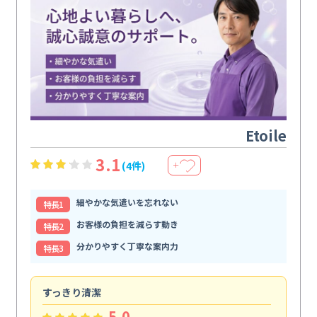
Etoile
3.1
(4件)
＋
細やかな気遣いを忘れない
特⻑1
お客様の負担を減らす動き
特⻑2
分かりやすく丁寧な案内力
特⻑3
すっきり清潔
キ
5.0