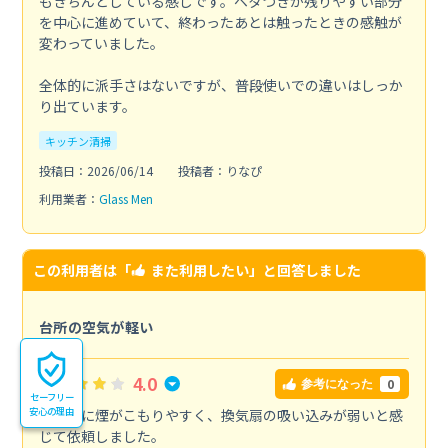
もきちんとしている感じです。ベタつきが残りやすい部分
を中心に進めていて、終わったあとは触ったときの感触が
変わっていました。
全体的に派手さはないですが、普段使いでの違いはしっか
り出ています。
キッチン清掃
投稿日：2026/06/14
投稿者：りなぴ
利用業者：
Glass Men
この利用者は「
また利用したい
」と回答しました
台所の空気が軽い
4.0
0
参考になった
セーフリー
安心の理由
料理中に煙がこもりやすく、換気扇の吸い込みが弱いと感
じて依頼しました。