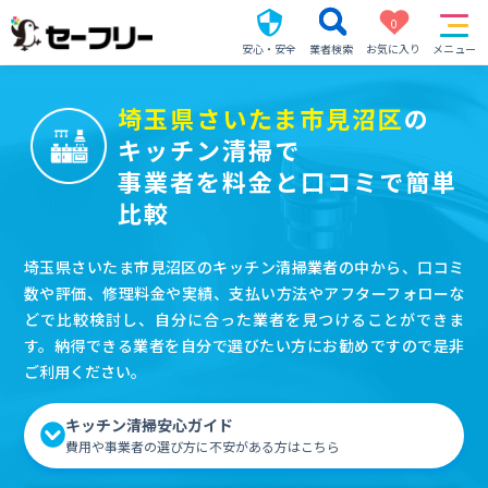
0
安心・安全
業者検索
お気に入り
メニュー
埼玉県さいたま市見沼区
の
キッチン清掃で
事業者を料金と口コミで簡単
比較
埼玉県さいたま市見沼区のキッチン清掃業者の中から、口コミ
数や評価、修理料金や実績、支払い方法やアフターフォローな
どで比較検討し、自分に合った業者を見つけることができま
す。納得できる業者を自分で選びたい方にお勧めですので是非
ご利用ください。
キッチン清掃安心ガイド
費用や事業者の選び方に不安がある方はこちら