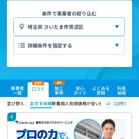
条件で事業者の絞り込む
8
69
件
件
事業者
施工
安心
よくある
料金
口コミ
一覧
事例
ガイド
質問
相場
並び替え :
おすすめ順
新着順
人気順
価格が安い順
評価が高い順
（23件）
評価
1