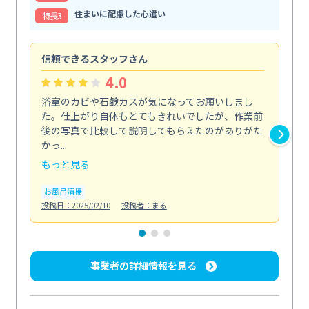
住まいに配慮した心遣い
特⻑3
信頼できるスタッフさん
キ
4.0
浴室のカビや石鹸カスが気になってお願いしまし
料
た。仕上がり自体もとてもきれいでしたが、作業前
取
後の写真で比較して説明してもらえたのがありがた
こ
かっ...
っ...
もっと見る
も
お風呂清掃
キ
投稿日：2025/02/10
投稿者：まる
投稿日
事業者の詳細情報を見る