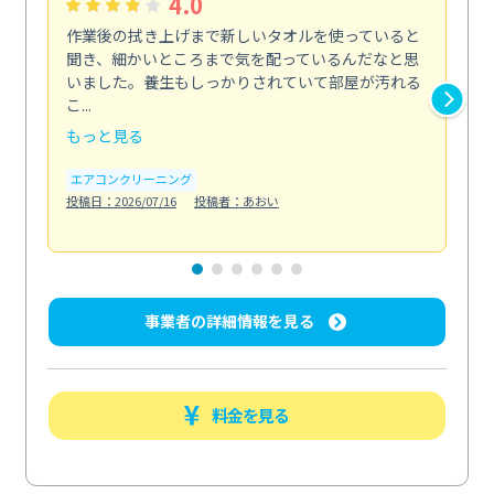
4.0
作業後の拭き上げまで新しいタオルを使っていると
ベ
聞き、細かいところまで気を配っているんだなと思
単
いました。養生もしっかりされていて部屋が汚れる
が
こ...
回...
もっと見る
も
エアコンクリーニング
ベラ
投稿日：2026/07/16
投稿者：あおい
投稿日
事業者の詳細情報を見る
料金を見る