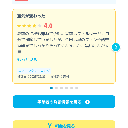
空気が変わった
浴
4.0
夏前の点検も兼ねて依頼。以前はフィルターだけ自
掃
分で掃除していましたが、今回は奥のファンや熱交
た
換器までしっかり洗ってくれました。黒い汚れが大
キ
量...
安...
もっと見る
も
エアコンクリーニング
お
投稿日：2025/02/23
投稿者：吉村
投稿日
事業者の詳細情報を見る
料金を見る