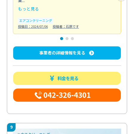
業...
し...
もっと見る
も
エアコンクリーニング
お
投稿日：2024/07/06
投稿者：石原です
投稿日
事業者の詳細情報を見る
料金を見る
042-326-4301
9