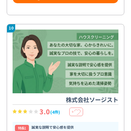
10
株式会社ソージスト
3.0
(4件)
＋
誠実な説明で安心感を提供
特⻑1