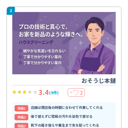
2
おそうじ本舗
3.4
2
(9件)
＋
店舗は閉店後の時間に合わせて作業してくれる
特⻑1
張り替えずに壁紙の汚れを染色で直せる
特⻑2
靴下の履き替えや養生まで気を配ってくれる
特⻑3