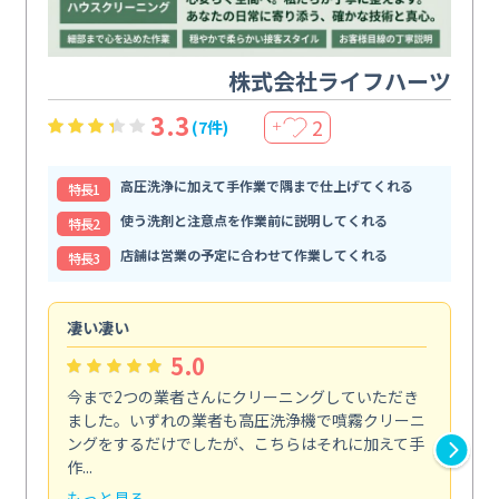
株式会社ライフハーツ
3.3
2
(7件)
＋
高圧洗浄に加えて手作業で隅まで仕上げてくれる
特⻑1
使う洗剤と注意点を作業前に説明してくれる
特⻑2
店舗は営業の予定に合わせて作業してくれる
特⻑3
凄い凄い
初
5.0
今まで2つの業者さんにクリーニングしていただき
ハ
ました。いずれの業者も高圧洗浄機で噴霧クリーニ
の
ングをするだけでしたが、こちらはそれに加えて手
し
作...
ラ...
もっと見る
も