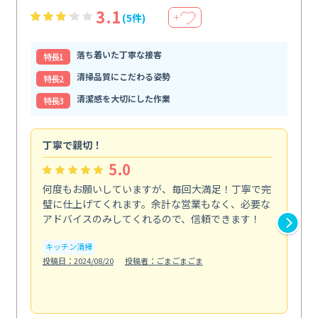
3.1
(5件)
＋
落ち着いた丁寧な接客
特⻑1
清掃品質にこだわる姿勢
特⻑2
清潔感を大切にした作業
特⻑3
丁寧で親切！
期
5.0
何度もお願いしていますが、毎回大満足！丁寧で完
初
璧に仕上げてくれます。余計な営業もなく、必要な
不
アドバイスのみしてくれるので、信頼できます！
で
にな.
キッチン清掃
も
投稿日：2024/08/20
投稿者：ごまごまごま
エ
投稿日