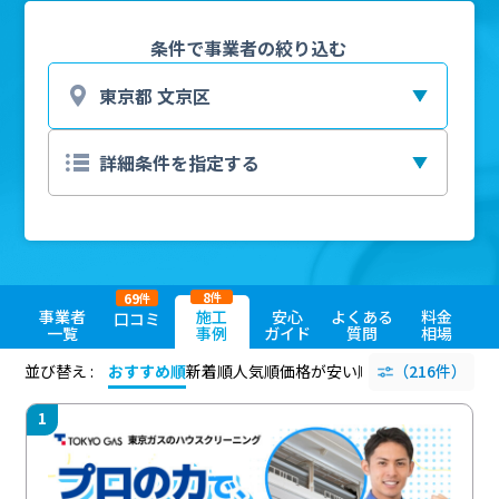
条件で事業者の絞り込む
8
69
件
件
事業者
施工
安心
よくある
料金
口コミ
一覧
事例
ガイド
質問
相場
並び替え :
おすすめ順
新着順
人気順
価格が安い順
評価が高い順
（216件）
評価
1