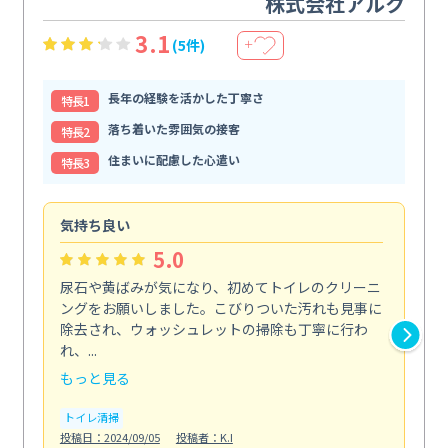
株式会社アルク
3.1
(5件)
＋
長年の経験を活かした丁寧さ
特⻑1
落ち着いた雰囲気の接客
特⻑2
住まいに配慮した心遣い
特⻑3
気持ち良い
頼
5.0
尿石や黄ばみが気になり、初めてトイレのクリーニ
エ
ングをお願いしました。こびりついた汚れも見事に
で
除去され、ウォッシュレットの掃除も丁寧に行わ
浄
れ、...
も...
もっと見る
も
トイレ清掃
エ
投稿日：2024/09/05
投稿者：K.I
投稿日