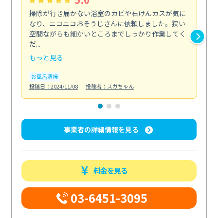
掃除が行き届かない浴室のカビや石けんカスが気に
初
なり、ニコニコおそうじさんに依頼しました。狭い
丁
空間ながらも細かいところまでしっかり作業してく
る
だ...
た...
もっと見る
も
お風呂清掃
エ
投稿日：2024/11/08
投稿者：スガちゃん
投稿日
事業者の詳細情報を見る
料金を見る
03-6451-3095