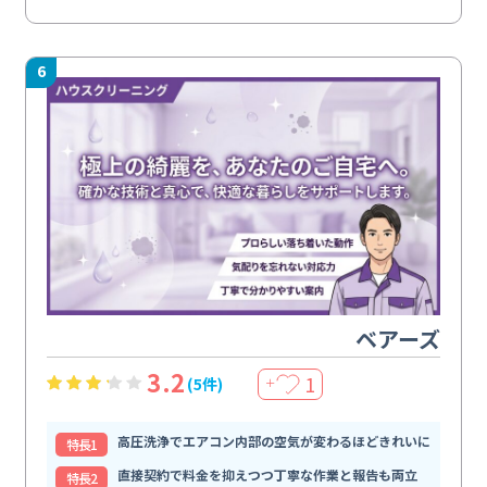
6
ベアーズ
3.2
1
(5件)
＋
高圧洗浄でエアコン内部の空気が変わるほどきれいに
特⻑1
直接契約で料金を抑えつつ丁寧な作業と報告も両立
特⻑2