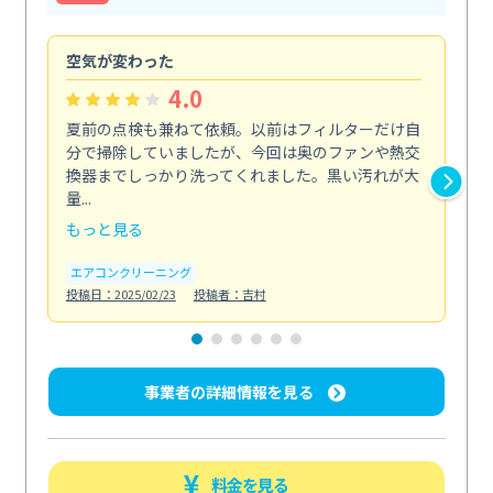
空気が変わった
浴
4.0
夏前の点検も兼ねて依頼。以前はフィルターだけ自
掃
分で掃除していましたが、今回は奥のファンや熱交
た
換器までしっかり洗ってくれました。黒い汚れが大
キ
量...
安...
もっと見る
も
エアコンクリーニング
お
投稿日：2025/02/23
投稿者：吉村
投稿日
事業者の詳細情報を見る
料金を見る