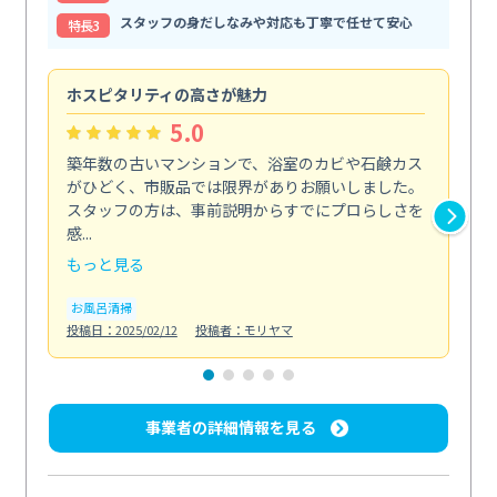
スタッフの身だしなみや対応も丁寧で任せて安心
特⻑3
ホスピタリティの高さが魅力
法
5.0
築年数の古いマンションで、浴室のカビや石鹸カス
会
がひどく、市販品では限界がありお願いしました。
し
スタッフの方は、事前説明からすでにプロらしさを
あ
感...
い...
もっと見る
も
お風呂清掃
ト
投稿日：2025/02/12
投稿者：モリヤマ
投稿日
事業者の詳細情報を見る