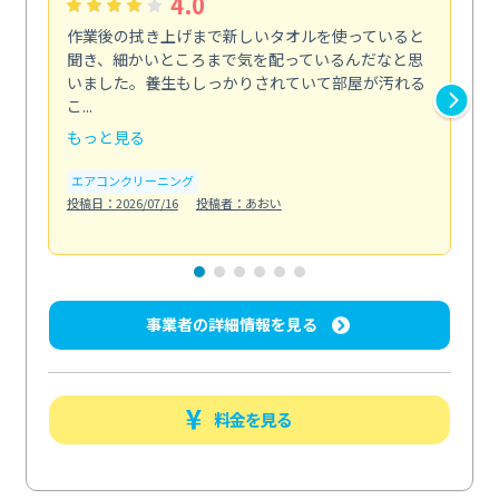
4.0
作業後の拭き上げまで新しいタオルを使っていると
ベ
聞き、細かいところまで気を配っているんだなと思
単
いました。養生もしっかりされていて部屋が汚れる
が
こ...
回...
もっと見る
も
エアコンクリーニング
ベラ
投稿日：2026/07/16
投稿者：あおい
投稿日
事業者の詳細情報を見る
料金を見る