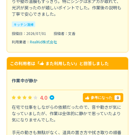
りや壁の油膜もすっきり。特にシンクは水アカが取れて、
光沢が戻ったのが嬉しいポイントでした。作業後の説明も
丁寧で安心できました。
キッチン清掃
投稿日：2026/07/01
投稿者：文香
利用業者：
RealKid株式会社
この利用者は「
また利用したい
」と回答しました
作業中が静か
4.0
0
参考になった
在宅で仕事をしながらの依頼だったので、音や動きが気に
なっていましたが、作業は全体的に静かで思っていたより
気になりませんでした。
手元の動きも無駄がなく、道具の置き方や拭き取りの順番