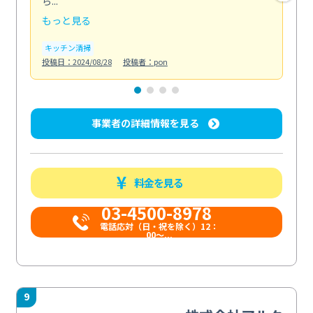
ら...
か...
もっと見る
も
キッチン清掃
ト
投稿日：2024/08/28
投稿者：pon
投稿日
事業者の詳細情報を見る
料金を見る
03-4500-8978
電話応対（日・祝を除く）12：
00～...
9