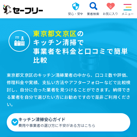
0
安心・安全
業者検索
お気に入り
メニュー
東京都文京区
の
キッチン清掃で
事業者を料金と口コミで簡単
比較
東京都文京区のキッチン清掃業者の中から、口コミ数や評価、
修理料金や実績、支払い方法やアフターフォローなどで比較検
討し、自分に合った業者を見つけることができます。納得でき
る業者を自分で選びたい方にお勧めですので是非ご利用くださ
い。
キッチン清掃安心ガイド
費用や事業者の選び方に不安がある方はこちら