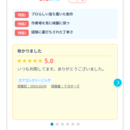
プロらしい落ち着いた動作
特⻑1
作業場を常に綺麗に保つ
特⻑2
経験に裏打ちされた丁寧さ
特⻑3
助かりました
助
5.0
いつも利用してます。ありがとうございました。
綺
く
エアコンクリーニング
投稿日：2025/10/30
投稿者：マヨネーズ
エ
投稿日