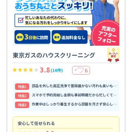
東京ガスのハウスクリーニング
3.8
6
(16件)
＋
部品を外した高圧洗浄で普段届かない汚れも臭いもすっきり解消
特⻑1
スマホで予約完結し金額も事前明確だから忙しくても頼みやすい
特⻑2
作業中はしっかり養生するから部屋を汚さず安心して任せられる
特⻑3
安心して任せられる
見