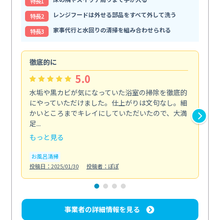
特⻑1
レンジフードは外せる部品をすべて外して洗う
特⻑2
家事代行と水回りの清掃を組み合わせられる
特⻑3
徹底的に
助
5.0
水垢や黒カビが気になっていた浴室の掃除を徹底的
体
にやっていただけました。仕上がりは文句なし。細
掃
かいところまでキレイにしていただいたので、大満
内
足...
の...
もっと見る
も
お風呂清掃
水
投稿日：2025/01/30
投稿者：ぽぽ
投稿日
事業者の詳細情報を見る