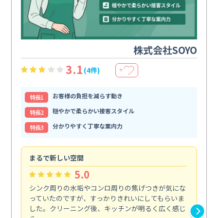
株式会社SOYO
3.1
(4件)
＋
お客様の負担を減らす動き
特⻑1
穏やかで柔らかい接客スタイル
特⻑2
分かりやすく丁寧な案内力
特⻑3
まるで新しい空間
清
5.0
シンク周りの水垢やコンロ周りの焦げつきが気にな
ト
っていたのですが、すっかりきれいにしてもらいま
依
した。クリーニング後、キッチンが明るく広く感じ
ッ