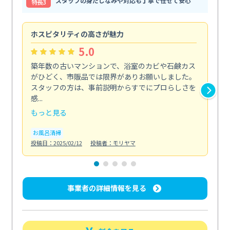
スタッフの身だしなみや対応も丁寧で任せて安心
特⻑3
ホスピタリティの高さが魅力
法
5.0
築年数の古いマンションで、浴室のカビや石鹸カス
会
がひどく、市販品では限界がありお願いしました。
し
スタッフの方は、事前説明からすでにプロらしさを
あ
感...
い...
もっと見る
も
お風呂清掃
ト
投稿日：2025/02/12
投稿者：モリヤマ
投稿日
事業者の詳細情報を見る