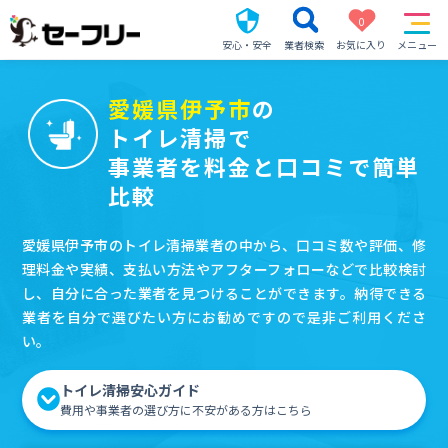
0
安心・安全
業者検索
お気に入り
メニュー
愛媛県伊予市
の
トイレ清掃で
事業者を料金と口コミで簡単
比較
愛媛県伊予市のトイレ清掃業者の中から、口コミ数や評価、修
理料金や実績、支払い方法やアフターフォローなどで比較検討
し、自分に合った業者を見つけることができます。納得できる
業者を自分で選びたい方にお勧めですので是非ご利用くださ
い。
トイレ清掃安心ガイド
費用や事業者の選び方に不安がある方はこちら