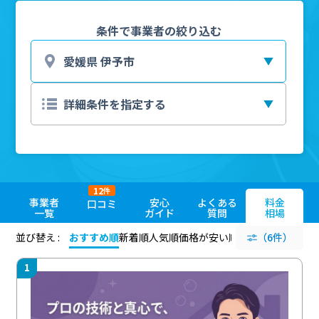
条件で事業者の絞り込む
12
件
事業者
安心
よくある
料金
口コミ
一覧
ガイド
質問
相場
並び替え :
おすすめ順
新着順
人気順
価格が安い順
評価が高い順
（6件）
評価
1