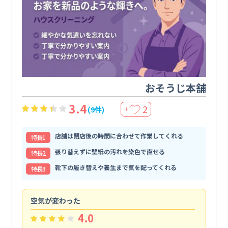
おそうじ本舗
3.4
2
(9件)
＋
店舗は閉店後の時間に合わせて作業してくれる
特⻑1
張り替えずに壁紙の汚れを染色で直せる
特⻑2
靴下の履き替えや養生まで気を配ってくれる
特⻑3
空気が変わった
浴
4.0