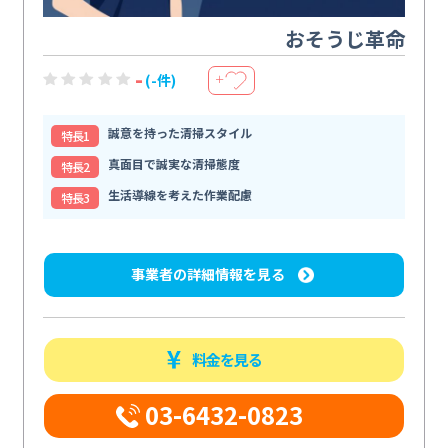
おそうじ革命
-
(-件)
＋
誠意を持った清掃スタイル
特⻑1
真面目で誠実な清掃態度
特⻑2
生活導線を考えた作業配慮
特⻑3
事業者の詳細情報を見る
料金を見る
03-6432-0823