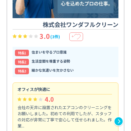
株式会社ワンダフルクリーン
3.0
(3件)
＋
住まいを守るプロ意識
特⻑1
生活空間を尊重する姿勢
特⻑2
細かな気遣いを欠かさない
特⻑3
オフィスが快適に
納
4.0
会社の天井に設置されたエアコンのクリーニングを
浴
お願いしました。初めての利用でしたが、スタッフ
終
の対応が非常に丁寧で安心して任せられました。作
き
業...
し...