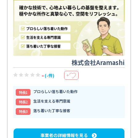
株式会社Aramashi
-
(-件)
＋
プロらしい落ち着いた動作
特⻑1
生活を支える専門意識
特⻑2
落ち着いた丁寧な接客
特⻑3
事業者の詳細情報を見る