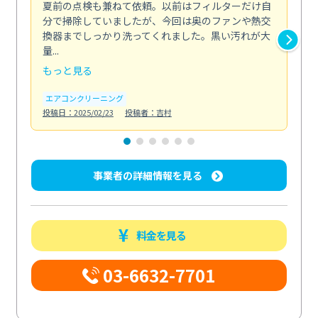
夏前の点検も兼ねて依頼。以前はフィルターだけ自
掃
分で掃除していましたが、今回は奥のファンや熱交
た
換器までしっかり洗ってくれました。黒い汚れが大
キ
量...
安...
もっと見る
も
エアコンクリーニング
お
投稿日：2025/02/23
投稿者：吉村
投稿日
事業者の詳細情報を見る
料金を見る
03-6632-7701