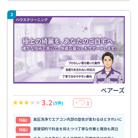
2
ベアーズ
3.2
1
(5件)
＋
高圧洗浄でエアコン内部の空気が変わるほどきれいに
特⻑1
直接契約で料金を抑えつつ丁寧な作業と報告も両立
特⻑2