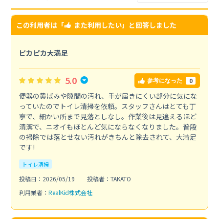
この利用者は「
また利用したい
」と回答しました
ピカピカ大満足
5.0
0
参考になった
便器の黄ばみや隙間の汚れ、手が届きにくい部分に気にな
っていたのでトイレ清掃を依頼。スタッフさんはとても丁
寧で、細かい所まで見落としなし。作業後は見違えるほど
清潔で、ニオイもほとんど気にならなくなりました。普段
の掃除では落とせない汚れがきちんと除去されて、大満足
です!
トイレ清掃
投稿日：2026/05/19
投稿者：TAKATO
利用業者：
RealKid株式会社