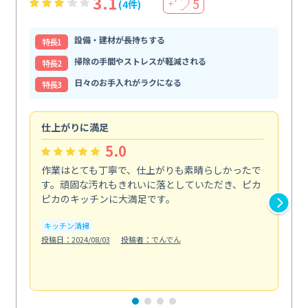
3.1
5
(4件)
＋
設備・建材が長持ちする
特⻑1
掃除の手間やストレスが軽減される
特⻑2
日々のお手入れがラクになる
特⻑3
仕上がりに満足
親
5.0
作業はとても丁寧で、仕上がりも素晴らしかったで
ス
す。頑固な汚れもきれいに落としていただき、ピカ
説
ピカのキッチンに大満足です。
の
い...
キッチン清掃
も
投稿日：2024/08/03
投稿者：でんでん
エ
投稿日