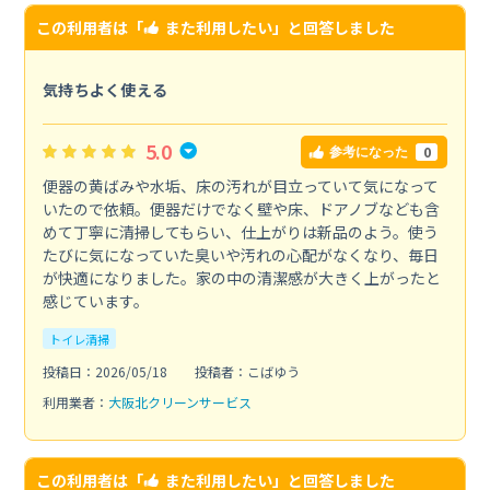
この利用者は「
また利用したい
」と回答しました
気持ちよく使える
5.0
0
参考になった
便器の黄ばみや水垢、床の汚れが目立っていて気になって
いたので依頼。便器だけでなく壁や床、ドアノブなども含
めて丁寧に清掃してもらい、仕上がりは新品のよう。使う
たびに気になっていた臭いや汚れの心配がなくなり、毎日
が快適になりました。家の中の清潔感が大きく上がったと
感じています。
トイレ清掃
投稿日：2026/05/18
投稿者：こばゆう
利用業者：
大阪北クリーンサービス
この利用者は「
また利用したい
」と回答しました