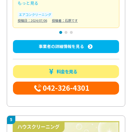
もっと見る
も
エアコンクリーニング
お
投稿日：2024/07/06
投稿者：石原です
投稿日
事業者の詳細情報を見る
料金を見る
042-326-4301
5