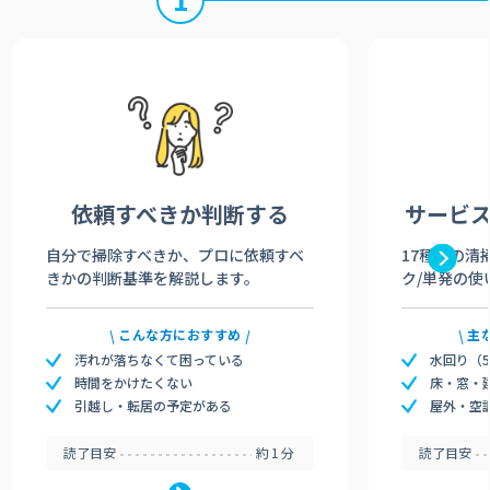
依頼すべきか
判断する
サービ
自分で掃除すべきか、プロに依頼すべ
17種類の清
きかの判断基準を解説します。
ク/単発の使
こんな方におすすめ
主
汚れが落ちなくて困っている
水回り（
時間をかけたくない
床・窓・
引越し・転居の予定がある
屋外・空
読了目安
約1分
読了目安