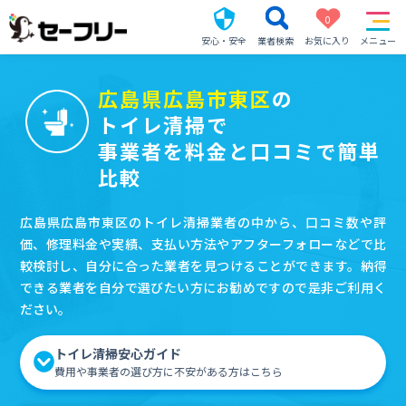
0
安心・安全
業者検索
お気に入り
メニュー
広島県広島市東区
の
トイレ清掃で
事業者を料金と口コミで簡単
比較
広島県広島市東区のトイレ清掃業者の中から、口コミ数や評
価、修理料金や実績、支払い方法やアフターフォローなどで比
較検討し、自分に合った業者を見つけることができます。納得
できる業者を自分で選びたい方にお勧めですので是非ご利用く
ださい。
トイレ清掃安心ガイド
費用や事業者の選び方に不安がある方はこちら