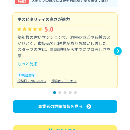
スタッフの身だしなみや対応も丁寧で任せて安心
特⻑3
ホスピタリティの高さが魅力
法
5.0
築年数の古いマンションで、浴室のカビや石鹸カス
会
がひどく、市販品では限界がありお願いしました。
し
スタッフの方は、事前説明からすでにプロらしさを
あ
感...
い...
もっと見る
も
お風呂清掃
ト
投稿日：2025/02/12
投稿者：モリヤマ
投稿日
事業者の詳細情報を見る