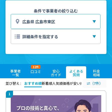
条件で事業者の絞り込む
12
件
事業者
安心
よくある
料金
口コミ
一覧
ガイド
質問
相場
並び替え :
おすすめ順
新着順
人気順
価格が安い順
評価が高い順
（7件）
評価
1