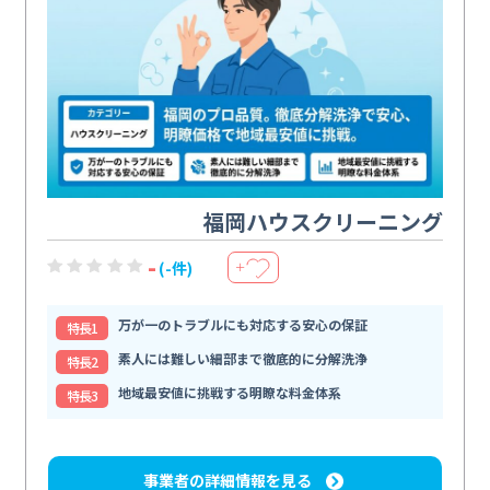
福岡ハウスクリーニング
-
(-件)
＋
万が一のトラブルにも対応する安心の保証
特⻑1
素人には難しい細部まで徹底的に分解洗浄
特⻑2
地域最安値に挑戦する明瞭な料金体系
特⻑3
事業者の詳細情報を見る