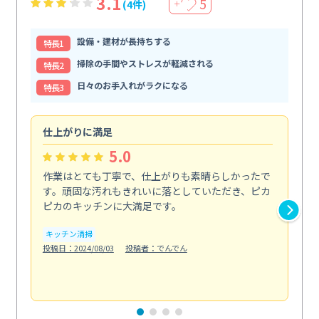
3.1
5
(4件)
＋
設備・建材が長持ちする
特⻑1
掃除の手間やストレスが軽減される
特⻑2
日々のお手入れがラクになる
特⻑3
仕上がりに満足
親
5.0
作業はとても丁寧で、仕上がりも素晴らしかったで
ス
す。頑固な汚れもきれいに落としていただき、ピカ
説
ピカのキッチンに大満足です。
の
い...
キッチン清掃
も
投稿日：2024/08/03
投稿者：でんでん
エ
投稿日