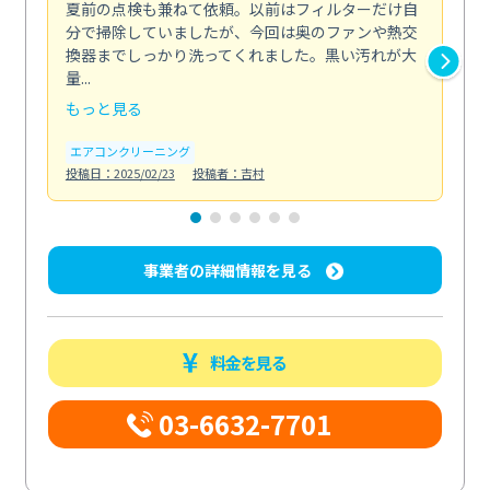
夏前の点検も兼ねて依頼。以前はフィルターだけ自
掃
分で掃除していましたが、今回は奥のファンや熱交
た
換器までしっかり洗ってくれました。黒い汚れが大
キ
量...
安...
もっと見る
も
エアコンクリーニング
お
投稿日：2025/02/23
投稿者：吉村
投稿日
事業者の詳細情報を見る
料金を見る
03-6632-7701