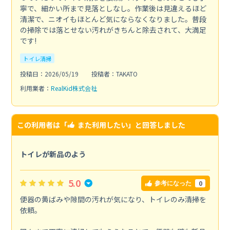
寧で、細かい所まで見落としなし。作業後は見違えるほど
清潔で、ニオイもほとんど気にならなくなりました。普段
の掃除では落とせない汚れがきちんと除去されて、大満足
です!
トイレ清掃
投稿日：2026/05/19
投稿者：TAKATO
利用業者：
RealKid株式会社
この利用者は「
また利用したい
」と回答しました
トイレが新品のよう
5.0
0
参考になった
便器の黄ばみや隙間の汚れが気になり、トイレのみ清掃を
依頼。