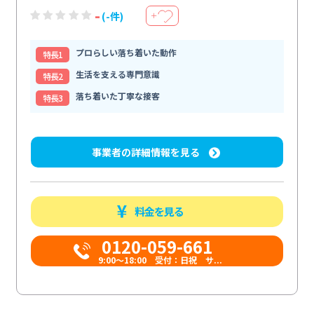
-
(-件)
＋
プロらしい落ち着いた動作
特⻑1
生活を支える専門意識
特⻑2
落ち着いた丁寧な接客
特⻑3
事業者の詳細情報を見る
料金を見る
0120-059-661
9:00〜18:00 受付：日祝 サ...