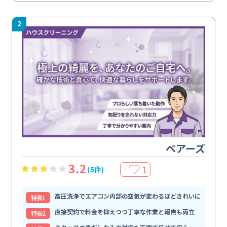
2
ベアーズ
3.2
1
(5件)
＋
高圧洗浄でエアコン内部の空気が変わるほどきれいに
特⻑1
直接契約で料金を抑えつつ丁寧な作業と報告も両立
特⻑2