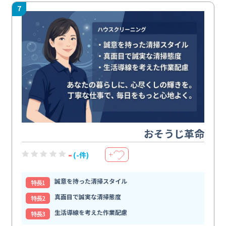
7
おそうじ革命
-
(-件)
＋
誠意を持った清掃スタイル
特⻑1
真面目で誠実な清掃態度
特⻑2
生活導線を考えた作業配慮
特⻑3