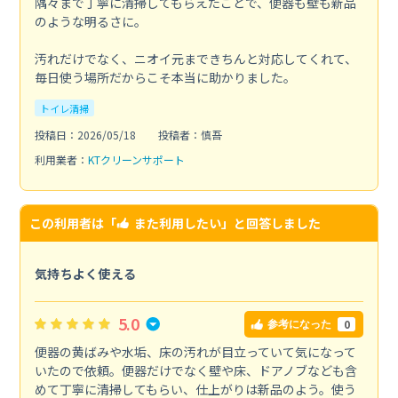
隅々まで丁寧に清掃してもらえたことで、便器も壁も新品
のような明るさに。
汚れだけでなく、ニオイ元まできちんと対応してくれて、
毎日使う場所だからこそ本当に助かりました。
トイレ清掃
投稿日：2026/05/18
投稿者：慎吾
利用業者：
KTクリーンサポート
この利用者は「
また利用したい
」と回答しました
気持ちよく使える
5.0
0
参考になった
便器の黄ばみや水垢、床の汚れが目立っていて気になって
いたので依頼。便器だけでなく壁や床、ドアノブなども含
めて丁寧に清掃してもらい、仕上がりは新品のよう。使う