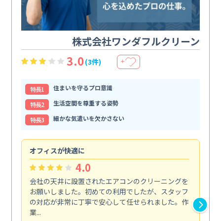
株式会社ワンダフルクリーン
3.0
(3件)
＋
住まいを守るプロ意識
特⻑1
生活空間を尊重する姿勢
特⻑2
細かな気遣いを欠かさない
特⻑3
オフィスが快適に
納
4.0
会社の天井に設置されたエアコンのクリーニングを
浴
お願いしました。初めての利用でしたが、スタッフ
終
の対応が非常に丁寧で安心して任せられました。作
き
業...
し...