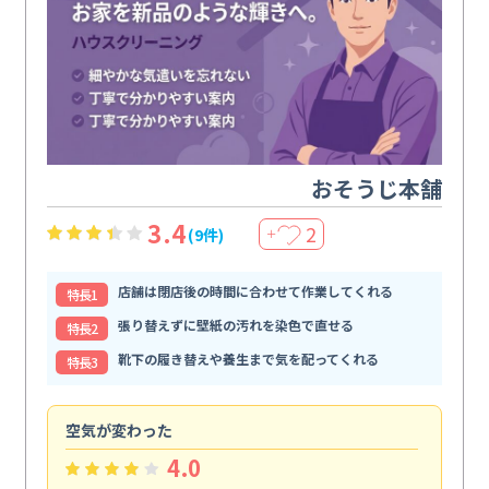
おそうじ本舗
3.4
2
(9件)
＋
店舗は閉店後の時間に合わせて作業してくれる
特⻑1
張り替えずに壁紙の汚れを染色で直せる
特⻑2
靴下の履き替えや養生まで気を配ってくれる
特⻑3
空気が変わった
浴
4.0