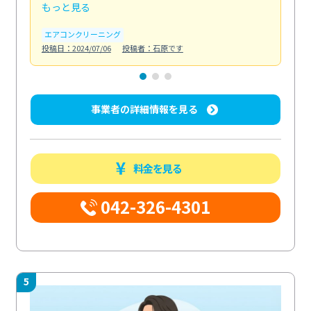
もっと見る
も
エアコンクリーニング
お
投稿日：2024/07/06
投稿者：石原です
投稿日
事業者の詳細情報を見る
料金を見る
042-326-4301
5