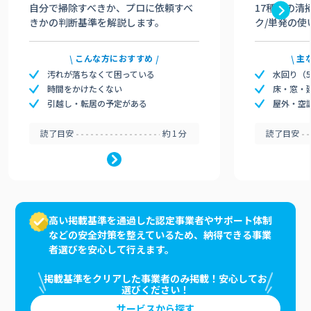
自分で掃除すべきか、プロに依頼すべ
17種類の清
きかの判断基準を解説します。
ク/単発の使
こんな方におすすめ
主
汚れが落ちなくて困っている
水回り（
時間をかけたくない
床・窓・
引越し・転居の予定がある
屋外・空
読了目安
約1分
読了目安
高い掲載基準を通過した認定事業者やサポート体制
などの安全対策を整えているため、納得できる事業
者選びを安心して行えます。
掲載基準をクリアした事業者のみ掲載！安心してお
選びください！
サービスから探す