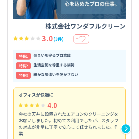
株式会社ワンダフルクリーン
3.0
(3件)
＋
住まいを守るプロ意識
特⻑1
生活空間を尊重する姿勢
特⻑2
細かな気遣いを欠かさない
特⻑3
オフィスが快適に
納
4.0
会社の天井に設置されたエアコンのクリーニングを
浴
お願いしました。初めての利用でしたが、スタッフ
終
の対応が非常に丁寧で安心して任せられました。作
き
業...
し...