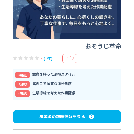
おそうじ革命
-
(-件)
＋
誠意を持った清掃スタイル
特⻑1
真面目で誠実な清掃態度
特⻑2
生活導線を考えた作業配慮
特⻑3
事業者の詳細情報を見る