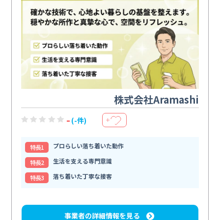
株式会社Aramashi
-
(-件)
＋
プロらしい落ち着いた動作
特⻑1
生活を支える専門意識
特⻑2
落ち着いた丁寧な接客
特⻑3
事業者の詳細情報を見る