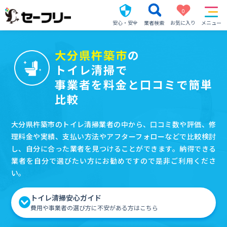
0
安心・安全
業者検索
お気に入り
メニュー
大分県杵築市
の
トイレ清掃で
事業者を料金と口コミで簡単
比較
大分県杵築市のトイレ清掃業者の中から、口コミ数や評価、修
理料金や実績、支払い方法やアフターフォローなどで比較検討
し、自分に合った業者を見つけることができます。納得できる
業者を自分で選びたい方にお勧めですので是非ご利用くださ
い。
トイレ清掃安心ガイド
費用や事業者の選び方に不安がある方はこちら