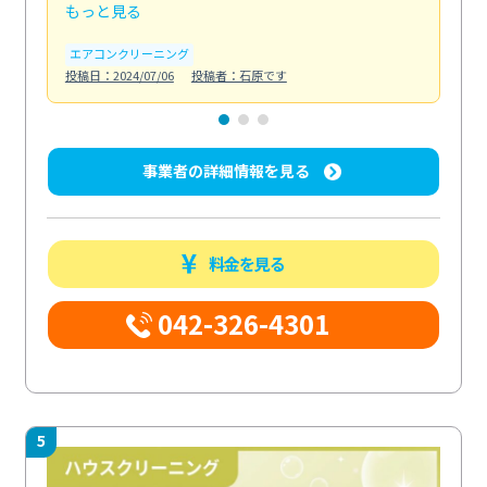
もっと見る
も
エアコンクリーニング
お
投稿日：2024/07/06
投稿者：石原です
投稿日
事業者の詳細情報を見る
料金を見る
042-326-4301
5