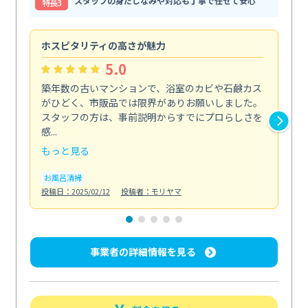
スタッフの身だしなみや対応も丁寧で任せて安心
特⻑3
ホスピタリティの高さが魅力
法
5.0
築年数の古いマンションで、浴室のカビや石鹸カス
会
がひどく、市販品では限界がありお願いしました。
し
スタッフの方は、事前説明からすでにプロらしさを
あ
感...
い...
もっと見る
も
お風呂清掃
ト
投稿日：2025/02/12
投稿者：モリヤマ
投稿日
事業者の詳細情報を見る