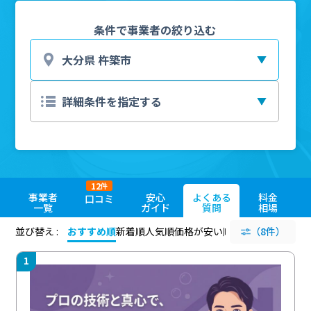
条件で事業者の絞り込む
12
件
事業者
安心
よくある
料金
口コミ
一覧
ガイド
質問
相場
並び替え :
おすすめ順
新着順
人気順
価格が安い順
評価が高い順
（8件）
評価
1