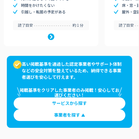
時間をかけたくない
床・窓・
引越し・転居の予定がある
屋外・空
読了目安
約1分
読了目安
高い掲載基準を通過した認定事業者やサポート体制
などの安全対策を整えているため、納得できる事業
者選びを安心して行えます。
掲載基準をクリアした事業者のみ掲載！安心してお
選びください！
サービスから探す
事業者を探す