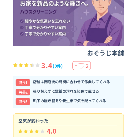
おそうじ本舗
3.4
2
(9件)
＋
店舗は閉店後の時間に合わせて作業してくれる
特⻑1
張り替えずに壁紙の汚れを染色で直せる
特⻑2
靴下の履き替えや養生まで気を配ってくれる
特⻑3
空気が変わった
浴
4.0