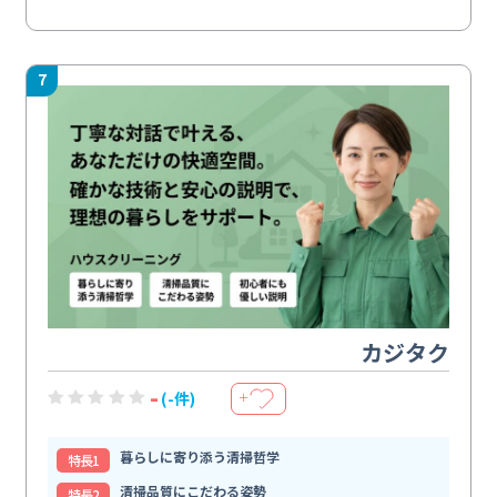
7
カジタク
-
(-件)
＋
暮らしに寄り添う清掃哲学
特⻑1
清掃品質にこだわる姿勢
特⻑2