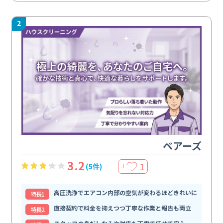
2
ベアーズ
3.2
1
(5件)
＋
高圧洗浄でエアコン内部の空気が変わるほどきれいに
特⻑1
直接契約で料金を抑えつつ丁寧な作業と報告も両立
特⻑2