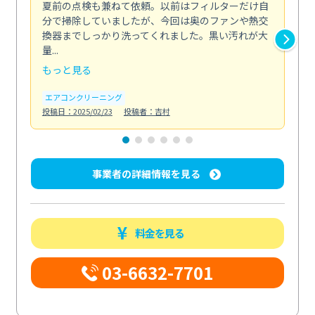
夏前の点検も兼ねて依頼。以前はフィルターだけ自
掃
分で掃除していましたが、今回は奥のファンや熱交
た
換器までしっかり洗ってくれました。黒い汚れが大
キ
量...
安...
もっと見る
も
エアコンクリーニング
お
投稿日：2025/02/23
投稿者：吉村
投稿日
事業者の詳細情報を見る
料金を見る
03-6632-7701