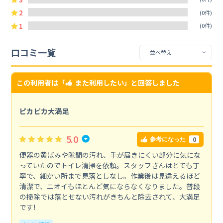
2
(0件)
1
(0件)
口コミ一覧
この利用者は「
また利用したい
」と回答しました
ピカピカ大満足
5.0
0
参考になった
便器の黄ばみや隙間の汚れ、手が届きにくい部分に気にな
っていたのでトイレ清掃を依頼。スタッフさんはとても丁
寧で、細かい所まで見落としなし。作業後は見違えるほど
清潔で、ニオイもほとんど気にならなくなりました。普段
の掃除では落とせない汚れがきちんと除去されて、大満足
です!