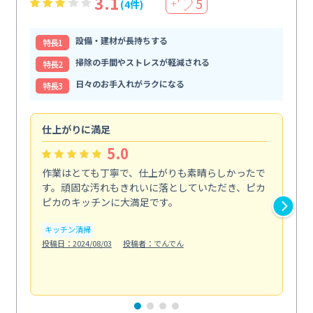
3.1
5
(4件)
＋
設備・建材が長持ちする
特⻑1
掃除の手間やストレスが軽減される
特⻑2
日々のお手入れがラクになる
特⻑3
仕上がりに満足
親
5.0
作業はとても丁寧で、仕上がりも素晴らしかったで
ス
す。頑固な汚れもきれいに落としていただき、ピカ
説
ピカのキッチンに大満足です。
の
い...
キッチン清掃
も
投稿日：2024/08/03
投稿者：でんでん
エ
投稿日