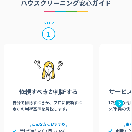
ハウスクリーニング安心ガイド
STEP
1
依頼すべきか
判断する
サービ
自分で掃除すべきか、プロに依頼すべ
17種類の清
きかの判断基準を解説します。
ク/単発の使
こんな方におすすめ
主
汚れが落ちなくて困っている
水回り（