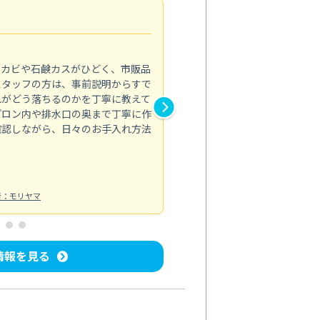
法人利用
5.0
のカビや石鹸カスがひどく、市販品
会社のトイレと洗面台清掃をス
スタッフの方は、事前説明からすで
てはオフィス対応が雑なところ
れがどう落ちるのかを丁寧に教えて
なみから言葉遣い、作業マナー
プロン内や排水口の奥まで丁寧に作
心して任せられました。
確認しながら、日々のお手入れ方法
トイレ清掃
投稿日：2024/09/09
投
者：モリヤマ
情報を見る