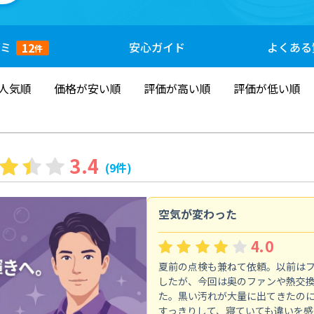
ミ
安心
ガイド
よくある
12
件
人気順
価格が安い順
評価が高い順
評価が低い順
3.4
(9件)
空気が変わった
4.0
夏前の点検も兼ねて依頼。以前は
したが、今回は奥のファンや熱交
た。黒い汚れが大量に出てきたの
すっきりして、寝ていても違いを感