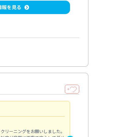
情報を見る
＋
納得のサービス
5.0
のクリーニングをお願いしました。
浴室の清掃を依頼しました。ス