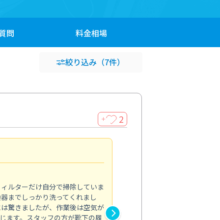
質問
料金
相場
絞り込み
（7件）
2
＋
浴室が明るく
5.0
フィルターだけ自分で掃除していま
掃除しても取れなかったカビや
換器までしっかり洗ってくれまし
がプロ。浴室が明るく感じるほ
には驚きましたが、作業後は空気が
の説明も丁寧で安心できました
じます。スタッフの方が靴下の履
と気分も全然違います。