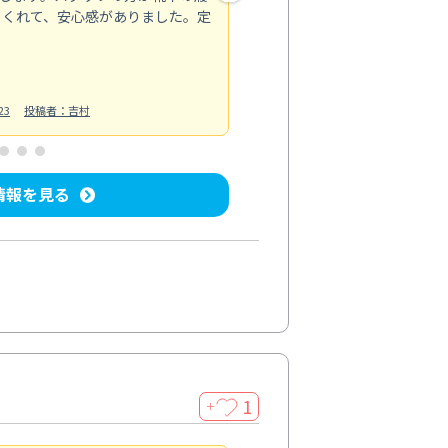
てくれて、安心感がありました。定
お風呂清掃
投稿日：2025/02/12
投
23
投稿者：吉村
情報を見る
1
＋