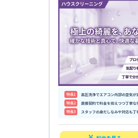
特⻑1
高圧洗浄でエアコン内部の空気が
特⻑2
直接契約で料金を抑えつつ丁寧な
特⻑3
スタッフの身だしなみや対応も丁
料金を見る