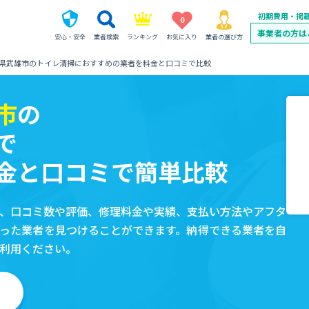
初期費用・掲
0
事業者の方は
安心・安全
業者検索
ランキング
お気に入り
業者の選び方
県武雄市のトイレ清掃におすすめの業者を料金と口コミで比較
市
の
で
金と口コミで簡単比較
、口コミ数や評価、修理料金や実績、支払い方法やアフタ
った業者を見つけることができます。納得できる業者を自
利用ください。