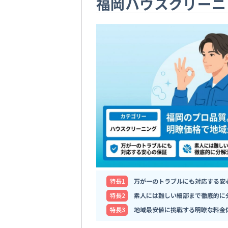
福岡ハウスクリーニ
特⻑1
万が一のトラブルにも対応する安
特⻑2
素人には難しい細部まで徹底的に
特⻑3
地域最安値に挑戦する明瞭な料金