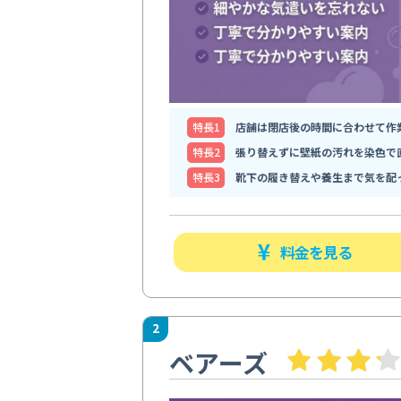
特⻑1
店舗は閉店後の時間に合わせて作
特⻑2
張り替えずに壁紙の汚れを染色で
特⻑3
靴下の履き替えや養生まで気を配
料金を見る
2
ベアーズ