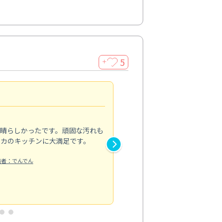
5
＋
親切で丁寧な作業
5.0
素晴らしかったです。頑固な汚れも
スタッフの方は非常に親切で、
ピカのキッチンに大満足です。
き安心感がありました。エアコ
り快適に感じています。丁寧な
稿者：でんでん
エアコンクリーニング
投稿日：2024/