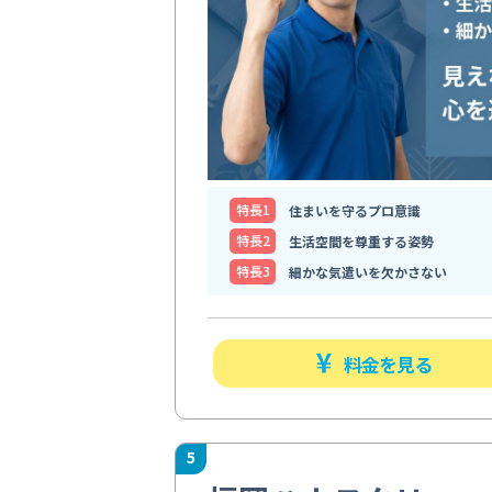
特⻑1
住まいを守るプロ意識
特⻑2
生活空間を尊重する姿勢
特⻑3
細かな気遣いを欠かさない
料金を見る
5