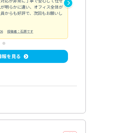
の対応が非常に丁寧で安心して任せ
もスムーズに進行。頑固な汚れ
風が明らかに違い、オフィス全体が
生まれ変わりました。料金も納
社員からも好評で、次回もお願いし
ています。
お風呂清掃
投稿日：2024/06/18
投
06
投稿者：石原です
情報を見る