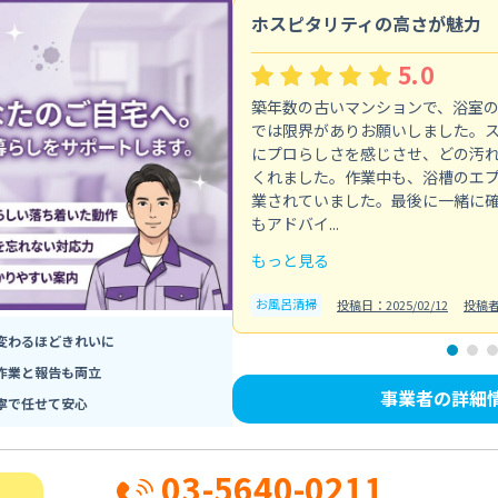
ホスピタリティの高さが魅力
5.0
築年数の古いマンションで、浴室
では限界がありお願いしました。
にプロらしさを感じさせ、どの汚
くれました。作業中も、浴槽のエ
業されていました。最後に一緒に
もアドバイ...
もっと見る
お風呂清掃
投稿日：2025/02/12
投稿
変わるほどきれいに
作業と報告も両立
事業者の詳細
寧で任せて安心
03-5640-0211