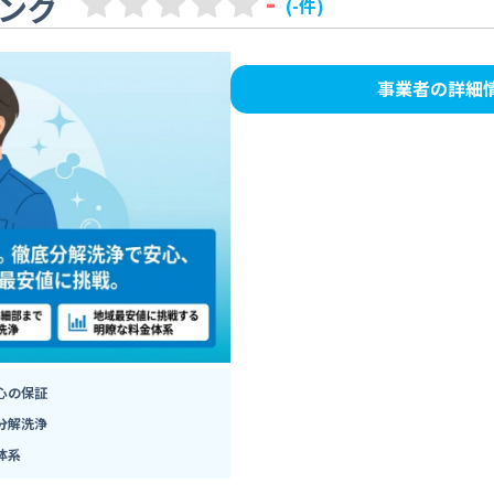
-
ング
(-件)
事業者の詳細
心の保証
分解洗浄
体系