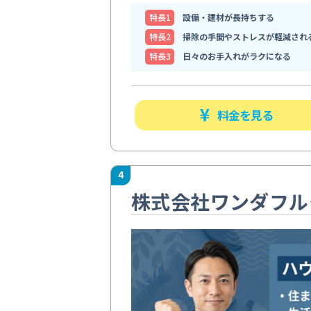
特⻑1
設備・建材が長持ちする
特⻑2
掃除の手間やストレスが軽減され
特⻑3
日々のお手入れがラクになる
料金を見る
4
株式会社ワンダフル