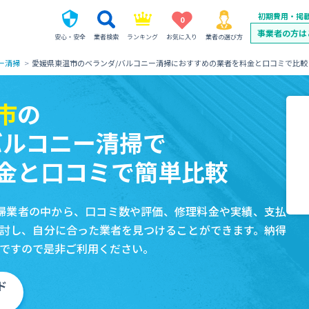
初期費用・掲
0
事業者の方は
安心・安全
業者検索
ランキング
お気に入り
業者の選び方
ー清掃
愛媛県東温市のベランダ/バルコニー清掃におすすめの業者を料金と口コミで比較
市
の
バルコニー清掃で
金と口コミで簡単比較
掃業者の中から、口コミ数や評価、修理料金や実績、支払
討し、自分に合った業者を見つけることができます。納得
ですので是非ご利用ください。
ド