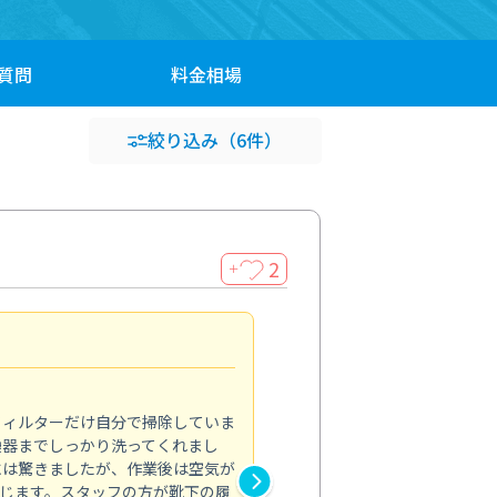
質問
料金
相場
絞り込み
（6件）
2
＋
浴室が明るく
5.0
フィルターだけ自分で掃除していま
掃除しても取れなかったカビや
換器までしっかり洗ってくれまし
がプロ。浴室が明るく感じるほ
には驚きましたが、作業後は空気が
の説明も丁寧で安心できました
じます。スタッフの方が靴下の履
と気分も全然違います。