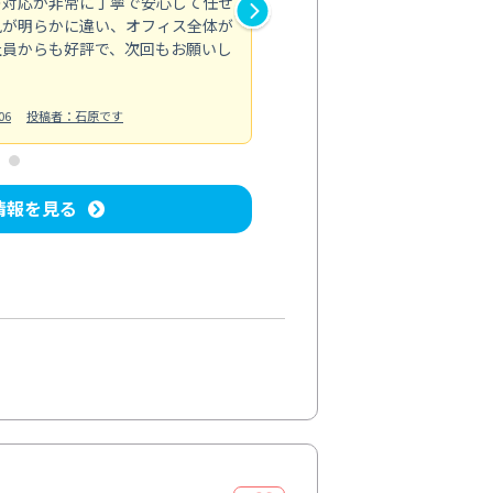
の対応が非常に丁寧で安心して任せ
もスムーズに進行。頑固な汚れ
風が明らかに違い、オフィス全体が
生まれ変わりました。料金も納
社員からも好評で、次回もお願いし
ています。
お風呂清掃
投稿日：2024/06/18
投
06
投稿者：石原です
情報を見る