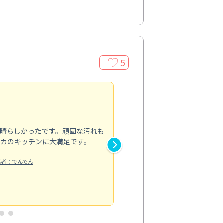
5
＋
親切で丁寧な作業
5.0
素晴らしかったです。頑固な汚れも
スタッフの方は非常に親切で、
ピカのキッチンに大満足です。
き安心感がありました。エアコ
り快適に感じています。丁寧な
稿者：でんでん
エアコンクリーニング
投稿日：2024/