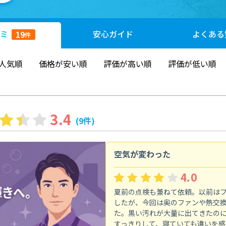
ミ
安心
ガイド
よくある
19
件
人気順
価格が安い順
評価が高い順
評価が低い順
3.4
(9件)
空気が変わった
4.0
夏前の点検も兼ねて依頼。以前は
したが、今回は奥のファンや熱交
た。黒い汚れが大量に出てきたの
すっきりして、寝ていても違いを感