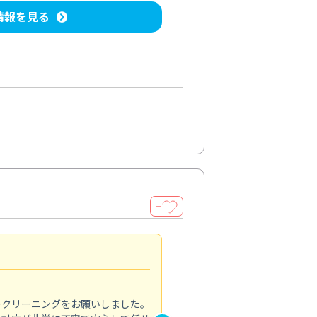
情報を見る
＋
納得のサービス
5.0
のクリーニングをお願いしました。
浴室の清掃を依頼しました。ス