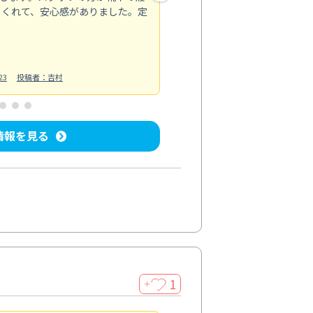
てくれて、安心感がありました。定
お風呂清掃
投稿日：2025/02/12
投
23
投稿者：吉村
情報を見る
1
＋