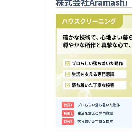
株式会社Aramashi
特⻑1
プロらしい落ち着いた動作
特⻑2
生活を支える専門意識
特⻑3
落ち着いた丁寧な接客