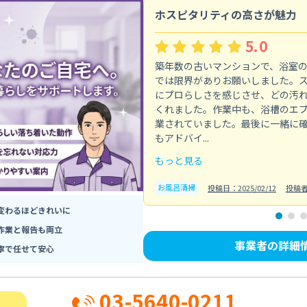
ホスピタリティの高さが魅力
5.0
築年数の古いマンションで、浴室
では限界がありお願いしました。
にプロらしさを感じさせ、どの汚
くれました。作業中も、浴槽のエ
業されていました。最後に一緒に
もアドバイ...
もっと見る
お風呂清掃
投稿日：2025/02/12
投稿
変わるほどきれいに
作業と報告も両立
事業者の詳細
寧で任せて安心
03-5640-0211