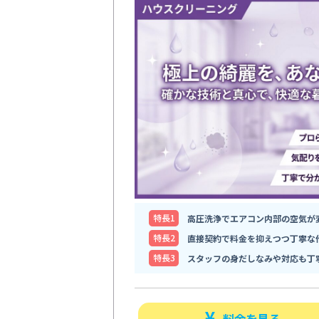
特⻑1
高圧洗浄でエアコン内部の空気が
特⻑2
直接契約で料金を抑えつつ丁寧な
特⻑3
スタッフの身だしなみや対応も丁
料金を見る