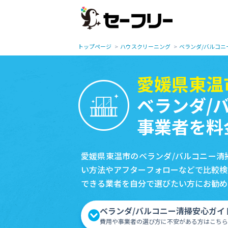
トップページ
ハウスクリーニング
ベランダ/バルコニ
愛媛県東温
ベランダ/
事業者を料
愛媛県東温市のベランダ/バルコニー清
い方法やアフターフォローなどで比較検
できる業者を自分で選びたい方にお勧め
ベランダ/バルコニー清掃安心ガイ
費用や事業者の選び方に不安がある方はこちら