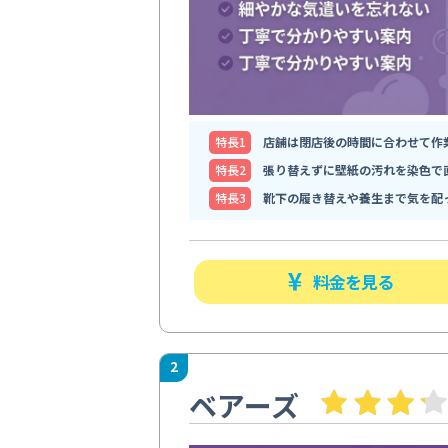
特⻑1
店舗は閉店後の時間に合わせて作
特⻑2
張り替えずに壁紙の汚れを染色で
特⻑3
靴下の履き替えや養生まで気を配
料金を見る
2
ベアーズ