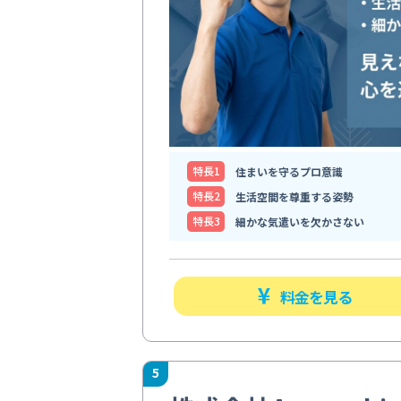
特⻑1
住まいを守るプロ意識
特⻑2
生活空間を尊重する姿勢
特⻑3
細かな気遣いを欠かさない
料金を見る
5