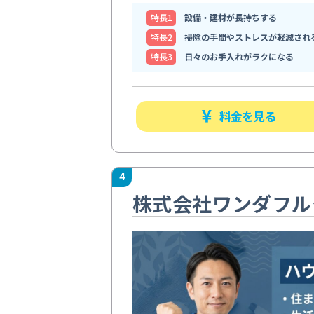
特⻑1
設備・建材が長持ちする
特⻑2
掃除の手間やストレスが軽減され
特⻑3
日々のお手入れがラクになる
料金を見る
4
株式会社ワンダフル