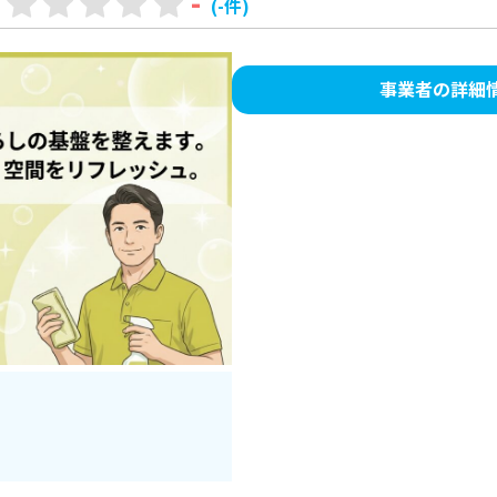
-
(-件)
事業者の詳細