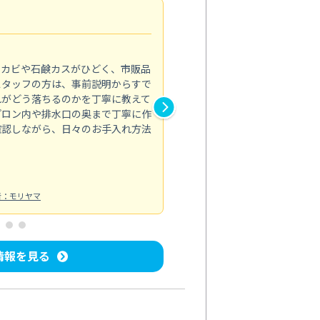
法人利用
5.0
のカビや石鹸カスがひどく、市販品
会社のトイレと洗面台清掃をス
スタッフの方は、事前説明からすで
てはオフィス対応が雑なところ
れがどう落ちるのかを丁寧に教えて
なみから言葉遣い、作業マナー
プロン内や排水口の奥まで丁寧に作
心して任せられました。
確認しながら、日々のお手入れ方法
トイレ清掃
投稿日：2024/09/09
投
者：モリヤマ
情報を見る