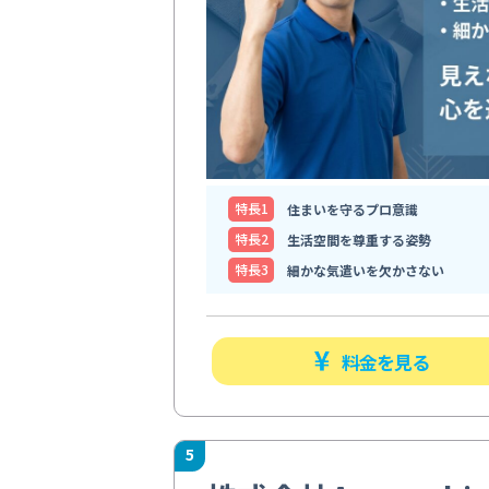
特⻑1
住まいを守るプロ意識
特⻑2
生活空間を尊重する姿勢
特⻑3
細かな気遣いを欠かさない
料金を見る
5