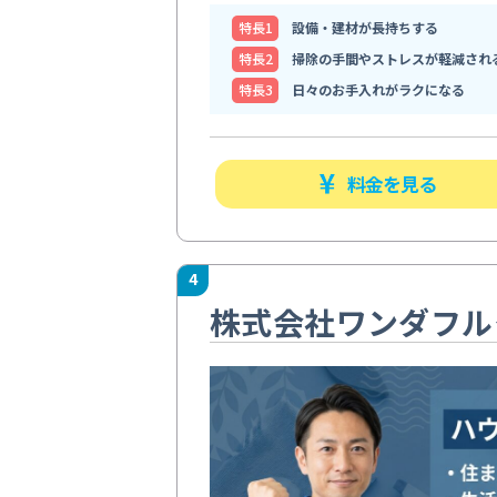
特⻑1
設備・建材が長持ちする
特⻑2
掃除の手間やストレスが軽減され
特⻑3
日々のお手入れがラクになる
料金を見る
4
株式会社ワンダフル