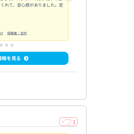
てくれて、安心感がありました。定
お風呂清掃
投稿日：2025/02/12
投
23
投稿者：吉村
情報を見る
1
＋