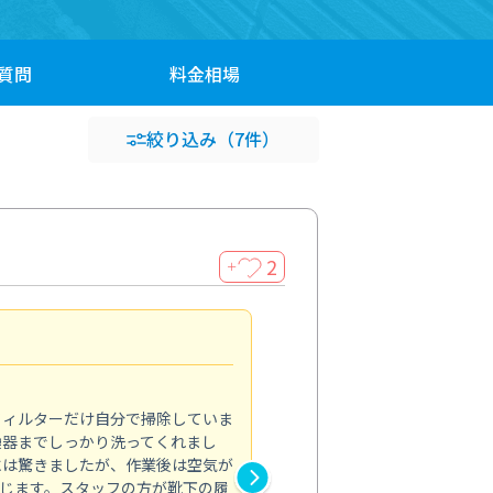
質問
料金
相場
絞り込み
（7件）
2
＋
浴室が明るく
5.0
フィルターだけ自分で掃除していま
掃除しても取れなかったカビや
換器までしっかり洗ってくれまし
がプロ。浴室が明るく感じるほ
には驚きましたが、作業後は空気が
の説明も丁寧で安心できました
じます。スタッフの方が靴下の履
と気分も全然違います。