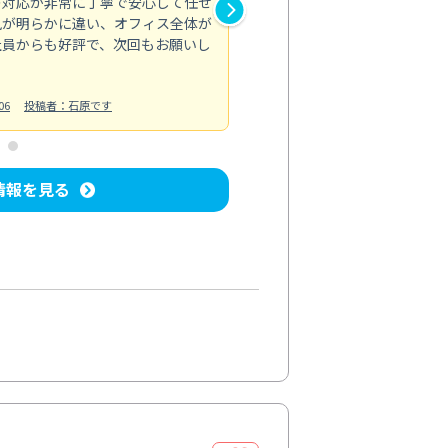
の対応が非常に丁寧で安心して任せ
もスムーズに進行。頑固な汚れ
風が明らかに違い、オフィス全体が
生まれ変わりました。料金も納
社員からも好評で、次回もお願いし
ています。
お風呂清掃
投稿日：2024/06/18
投
06
投稿者：石原です
情報を見る