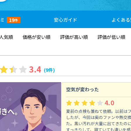
ミ
安心
ガイド
よくある
19
件
人気順
価格が安い順
評価が高い順
評価が低い順
3.4
(9件)
空気が変わった
4.0
夏前の点検も兼ねて依頼。以前は
したが、今回は奥のファンや熱交
た。黒い汚れが大量に出てきたの
すっきりして、寝ていても違いを感