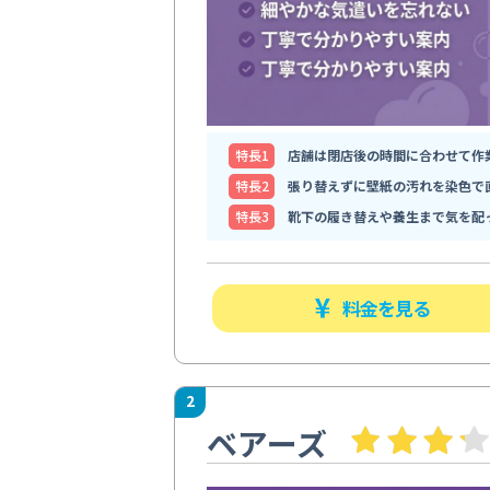
特⻑1
店舗は閉店後の時間に合わせて作
特⻑2
張り替えずに壁紙の汚れを染色で
特⻑3
靴下の履き替えや養生まで気を配
料金を見る
2
ベアーズ