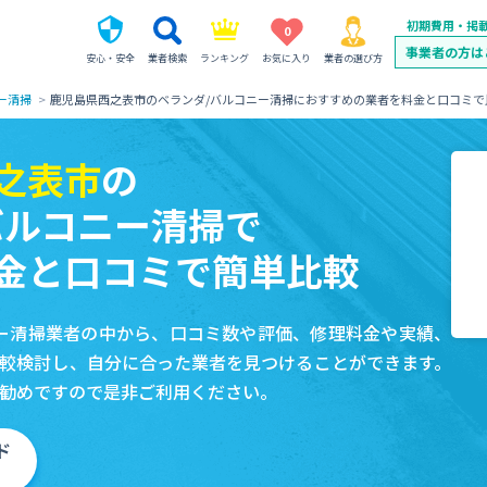
初期費用・掲
0
事業者の方は
安心・安全
業者検索
ランキング
お気に入り
業者の選び方
ー清掃
鹿児島県西之表市のベランダ/バルコニー清掃におすすめの業者を料金と口コミで
之表市
の
バルコニー清掃で
金と口コミで簡単比較
ー清掃業者の中から、口コミ数や評価、修理料金や実績、
較検討し、自分に合った業者を見つけることができます。
勧めですので是非ご利用ください。
ド