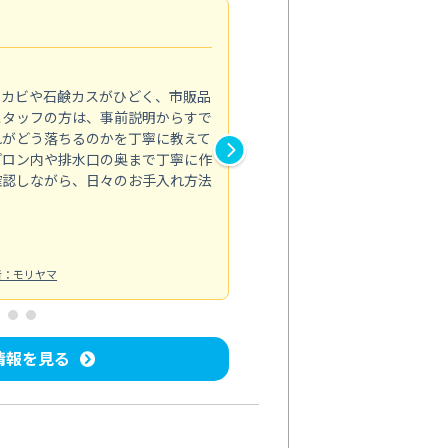
法人利用
5.0
のカビや石鹸カスがひどく、市販品
会社のトイレと洗面台清掃をス
スタッフの方は、事前説明からすで
てはオフィス対応が雑なところ
れがどう落ちるのかを丁寧に教えて
なみから言葉遣い、作業マナー
プロン内や排水口の奥まで丁寧に作
心して任せられました。
確認しながら、日々のお手入れ方法
トイレ清掃
投稿日：2024/09/09
投
者：モリヤマ
情報を見る