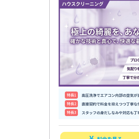
特⻑1
高圧洗浄でエアコン内部の空気が
特⻑2
直接契約で料金を抑えつつ丁寧な
特⻑3
スタッフの身だしなみや対応も丁
料金を見る