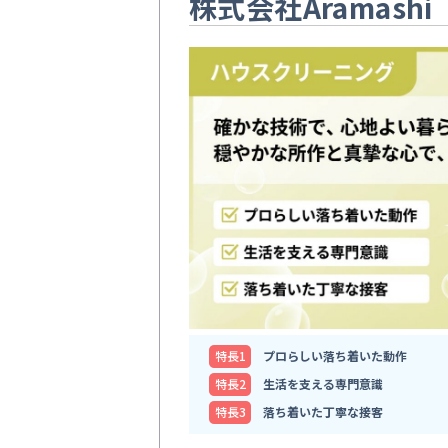
株式会社Aramashi
特⻑1
プロらしい落ち着いた動作
特⻑2
生活を支える専門意識
特⻑3
落ち着いた丁寧な接客