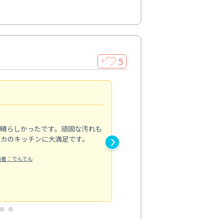
5
＋
親切で丁寧な作業
5.0
素晴らしかったです。頑固な汚れも
スタッフの方は非常に親切で、
ピカのキッチンに大満足です。
き安心感がありました。エアコ
り快適に感じています。丁寧な
稿者：でんでん
エアコンクリーニング
投稿日：2024/