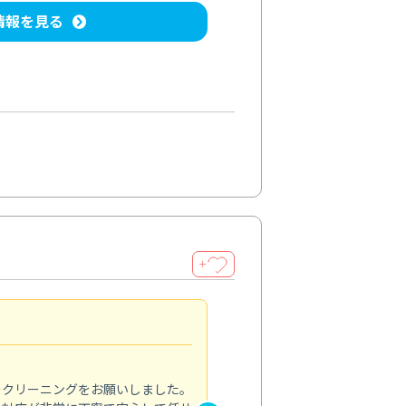
情報を見る
＋
納得のサービス
5.0
のクリーニングをお願いしました。
浴室の清掃を依頼しました。ス