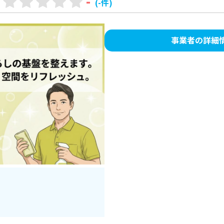
-
(-件)
事業者の詳細