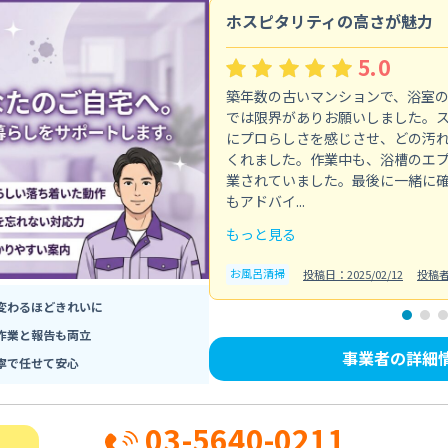
ホスピタリティの高さが魅力
5.0
築年数の古いマンションで、浴室
では限界がありお願いしました。
にプロらしさを感じさせ、どの汚
くれました。作業中も、浴槽のエ
業されていました。最後に一緒に
もアドバイ...
もっと見る
お風呂清掃
投稿日：2025/02/12
投稿
変わるほどきれいに
作業と報告も両立
事業者の詳細
寧で任せて安心
03-5640-0211